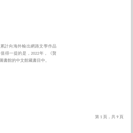
，累計向海外輸出網路文學作品
。值得一提的是，2022年，《贅
英圖書館的中文館藏書目中。
第 1 頁，共 9 頁