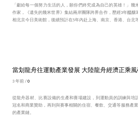
「獻給每一個努力生活的人，願你們終究成為自己的英雄！」幾
作家，《遺失的幾米世界》集結兩岸團隊跨界合作，歷經3年醞釀
相北京今日美術館，後續預計在5年內赴上海、南京、香港、台北
當划龍舟往運動產業發展 大陸龍舟經濟正乘風
3 年前 /
0
從龍舟器材、比賽設備的生產和賽場建設，到運動員的訓練與培
冠名和商業贊助，再到與賽事相關的住宿、餐飲、交通等服務產業
的產業鏈。