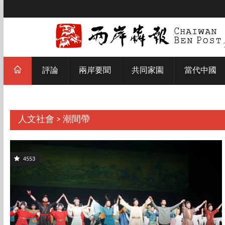
評論
兩岸要聞
共同家園
當代中國
人文社會 > 潮間帶
4553