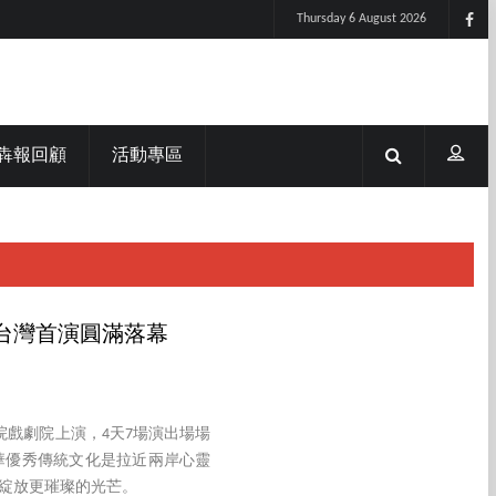
Thursday 6 August 2026
犇報回顧
活動專區
台灣首演圓滿落幕
院戲劇院上演，4天7場演出場場
華優秀傳統文化是拉近兩岸心靈
綻放更璀璨的光芒。