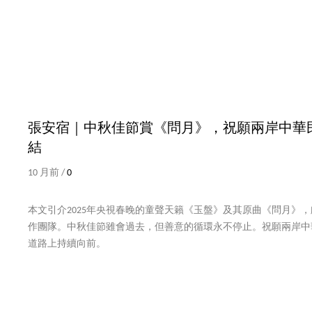
張安宿｜中秋佳節賞《問月》，祝願兩岸中華
結
10 月前 /
0
本文引介2025年央視春晚的童聲天籟《玉盤》及其原曲《問月》
作團隊。中秋佳節雖會過去，但善意的循環永不停止。祝願兩岸中
道路上持續向前。