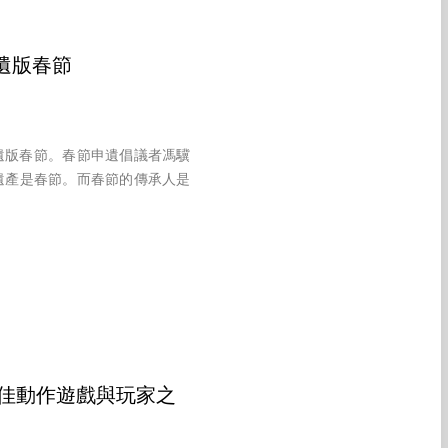
遺版春節
遺版春節。春節申遺倡議者馮驥
遺產是春節。而春節的傳承人是
度最佳動作遊戲與玩家之