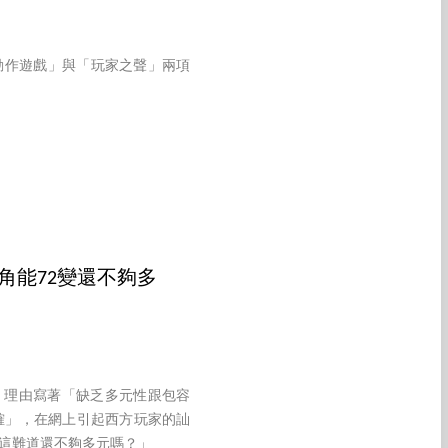
最佳動作遊戲」與「玩家之聲」兩項
角能72變還不夠多
評價，理由寫著「缺乏多元性跟包容
確」，在網上引起西方玩家的訕
，這難道還不夠多元嗎？」