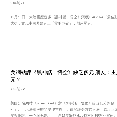
2 年前 /
0
12月13日，大陸國產遊戲《黑神話：悟空》榮獲TGA 2024「
大獎，實現中國遊戲史上「零的突破」，創造歷史。
美網站評《黑神話：悟空》缺乏多元 網友：主
元？
2 年前 /
0
美國知名網站《Screen Rant》對《黑神話：悟空》給出低分
性」、「玩法隨著時間變得重複」。由於評分方式太過「政治正
笑與批評。一位網友表示「主角是隻能變成72種不同形態的怪猴