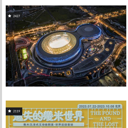
2427
2119