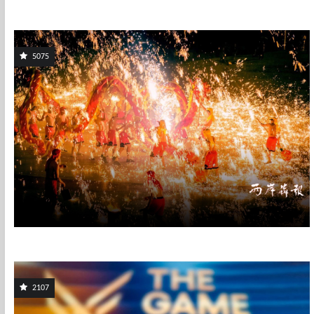
5075
2107