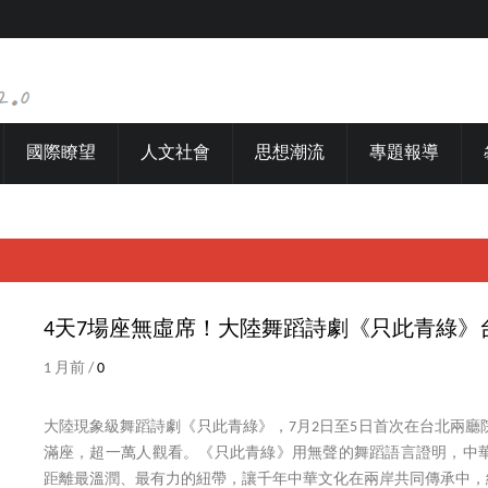
國際瞭望
人文社會
思想潮流
專題報導
4天7場座無虛席！大陸舞蹈詩劇《只此青綠》
1 月前 /
0
大陸現象級舞蹈詩劇《只此青綠》，7月2日至5日首次在台北兩廳
滿座，超一萬人觀看。《只此青綠》用無聲的舞蹈語言證明，中
距離最溫潤、最有力的紐帶，讓千年中華文化在兩岸共同傳承中，