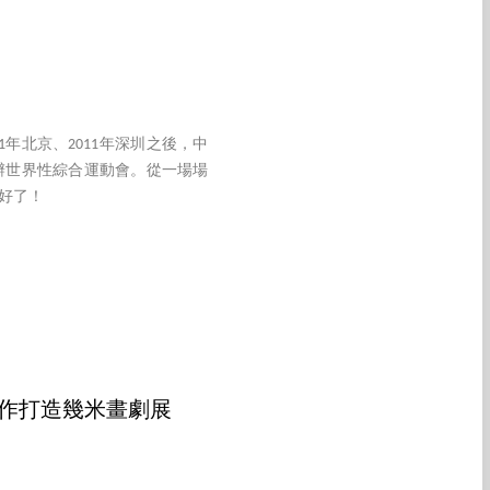
1年北京、2011年深圳之後，中
辦世界性綜合運動會。從一場場
好了！
合作打造幾米畫劇展