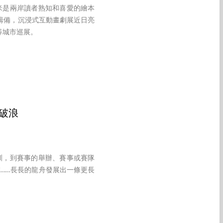
米是兩岸讀者熟知和喜愛的繪本
籌備，沉浸式互動畫劇展近日亮
等城市巡展。
破浪
訓，到賽事的舉辦、賽事或賽隊
……長長的龍舟發展出一條更長