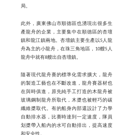
局。
此外，廣東佛山市順德區也湧現出很多生
產龍舟的企業，主要集中在順德區的杏壇
鎮和龍江鎮兩地。杏壇鎮主要生產以5人龍
舟為主的小龍舟，在珠三角地區，10艘5人
龍舟中就有8艘出自杏壇鎮。
隨著現代龍舟賽的標準化需求擴大，龍舟
的製造工藝也在不斷改進，龍舟賽器材也
在與時俱進，原先純手工打造的木龍舟被
玻璃鋼制龍舟所取代，木槳也被輕巧的碳
纖維槳取代。有的船身內部還設計了力學
自動排水器，比賽時達到一定速度，隊員
划槳帶入船內的水可自動排出，提高速度
和安全性。