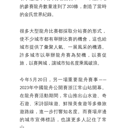
的參賽龍舟數量達到了203條，創造了當時
的金氏世界紀錄。
很多大型龍舟比賽都採取分站賽的形式，
使不少城市都有舉辦比賽的機會，這也給
城市提供了彙聚人氣、一展風采的機遇。
許多城市以舉辦龍舟賽為契機，以賽促
旅，以賽興城，讓城市知名度乘風破浪。
今年5月20日，另一場重要龍舟賽事——
2023年中國龍舟公開賽浙江常山站開幕。
在龍舟賽活動期間，常山推出山水遊、奇
石遊、宋詩韻味遊、鮮辣美食遊等多條旅
遊路線，進一步打響知名度。而賽場岸邊
的城市宣傳標語，也讓更多人記住了常
山。