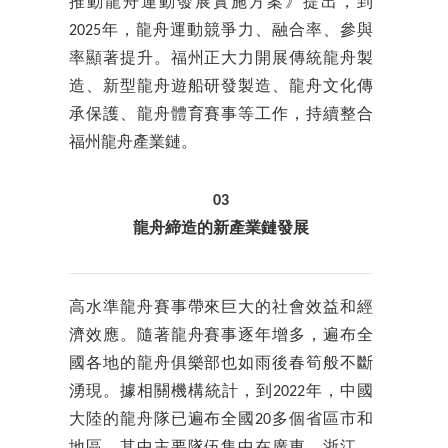
推動龍舟運動發展實施方案》提出，到
2025年，龍舟運動競爭力、融合率、參與
率顯著提升。福州正大力開展傳統龍舟製
造、新型龍舟遊船研發製造、龍舟文化傳
承保護、龍舟體育賽事等工作，持續整合
福州龍舟產業鏈。
03
龍舟締造的新產業鏈發展
高水準龍舟賽事帶來巨大的社會效益和經
濟效應。隨著龍舟賽事逐年增多，遍布全
國各地的龍舟俱樂部也如雨後春筍般不斷
湧現。據相關機構統計，到2022年，中國
大陸的龍舟隊已遍布全國20多個省區市和
地區，其中主要隊伍集中在廣東、浙江、