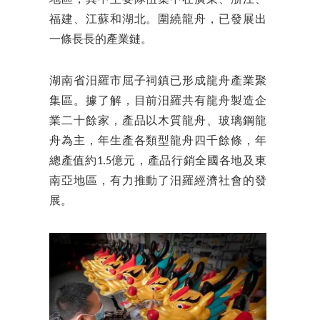
福建、江蘇和湖北。圍繞龍舟，已發展出
一條長長的產業鏈。
湖南省汨羅市屈子祠鎮已形成龍舟產業聚
集區。據了解，目前汨羅共有龍舟製造企
業二十餘家，產品以木質龍舟、玻璃鋼龍
舟為主，年生產各類型龍舟四千餘條，年
總產值約1.5億元，產品行銷全國各地及東
南亞地區，有力推動了汨羅經濟社會的發
展。