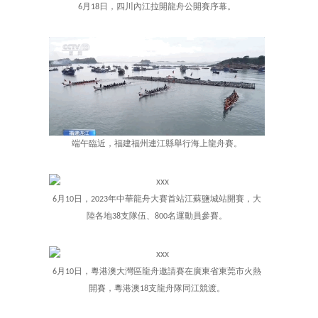
6月18日，四川內江拉開龍舟公開賽序幕。
端午臨近，福建福州連江縣舉行海上龍舟賽。
6月10日，2023年中華龍舟大賽首站江蘇鹽城站開賽，大
陸各地38支隊伍、800名運動員參賽。
6月10日，粵港澳大灣區龍舟邀請賽在廣東省東莞市火熱
開賽，粵港澳18支龍舟隊同江競渡。