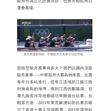
龍舟作為正式比賽項目，也將亮相杭州亞
運會賽場。
東京奧運會期間，中國龍舟作為展示項目亮相。
競技型龍舟賽事有多火？我們以國內頂級
龍舟賽事——中華龍舟大賽為例來看。比賽
每年分多站進行，從長江流域的江蘇江陰
到海南島的海灣，再到江西的鄱陽湖、甘
肅九曲黃河等地都成功舉辦過分站賽。在
觀眾方面，2015年東莞麻湧站的比賽共吸
引了超過十萬人現場觀賽；2015年溫州站