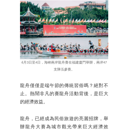
6月3日至4日，海峽兩岸龍舟賽在福建廈門舉辦，兩岸47
支隊伍參賽。
龍舟僅僅是端午節的傳統習俗嗎？絕對不
止。熱鬧非凡的賽龍舟活動背後，是巨大
的經濟效益。
龍舟，已經成為民俗旅遊的亮麗招牌，舉
辦龍舟大賽為城市觀光帶來巨大經濟效