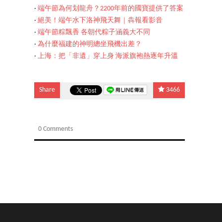
‧
端午節為何划龍舟？2200年前的國寶提供了答案
‧
絕美！端午水下洛神飛天舞｜犇報看影音
‧
端午節粽飄香 各朝代粽子涵義大不同
‧
為什麼福建的神明總坐飛機出差？
‧
上海：把「非遺」穿上身 海派旗袍熱逐年升溫
Share
3466
0 Comments