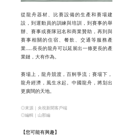
從龍舟器材、比賽設備的生產和賽場建
設，到運動員的訓練與培訓，到賽事的舉
辦、賽事或賽隊冠名和商業贊助，再到與
賽事相關的住宿、餐飲、交通等服務產
業……長長的龍舟可以延展出一條更長的產
業鏈，大有作為。
賽場上，龍舟競渡，百舸爭流；賽場下，
龍舟經濟，風生水起。中國龍舟，將划出
更廣闊的天地。
◎來源｜央視新聞客戶端
◎編輯｜山那編
【您可能有興
趣】