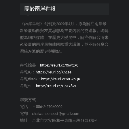
關於兩岸犇報
《兩岸犇報》創刊於2009年4月，原為關注兩岸最
新發展動向與左翼思想為主要內容的雙週報。現轉
型為網路媒體，在歷史大變局中，關注攸關台灣未
來發展的兩岸局勢或國際重大議題，並不時分享台
灣統左派的歷史與觀點。
犇報臉書：
https://reurl.cc/X6vQX0
犇報IG：
https://reurl.cc/Xn1ze
犇報tiktok：
https://reurl.cc/eGkpQR
犇報YT：
https://reurl.cc/Gp1Y8W
聯繫方式：
電話：＋886-2-27080002
電郵：chaiwanbenpost@gmail.com
地址：台北市大安區和平東路三段49號3樓-4