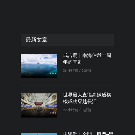
最新文章
成吉鹿｜南海仲裁十周
年的鬧劇
38 小時前 / 0 評論
世界最大直徑高鐵盾構
機成功穿越長江
22 小時前 / 0 評論
史學勤｜金門、廈門─雙