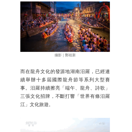
攝影｜鄭祖新
而在龍舟文化的發源地湖南汨羅，已經連
續舉辦十多屆國際龍舟節等系列大型賽
事。汨羅持續擦亮「端午、龍舟、詩歌」
三張文化招牌，不斷打響「世界有條汨羅
江」文化旅遊。