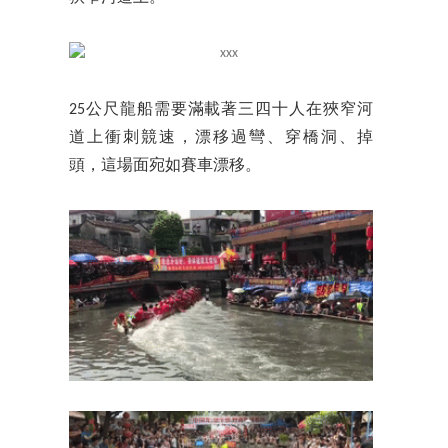
25公尺龍船需要滿載著三四十人在狹窄河
道上衝刺競速，漂移過彎、穿橋洞、掉
頭，這場面宛如賽車漂移。