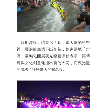
「龍船漂移」讓疊滘「划」進大眾的視野
裡。疊滘龍船還不斷創新，划進當地千燈
湖，常態化開展夜光龍船漂移表演，讓傳
統與文化創意碰撞出新的火花，而夜光龍
船漂移也獲得廣大的知名度。