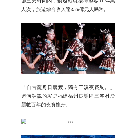
節三天時間內，鎮遠縣就接待游客31.94萬
人次，旅遊綜合收入達3.26億元人民幣。
「自古龍舟日競渡，獨有三溪夜賽航。」
這句話說的就是福建福州長樂區三溪村沿
襲數百年的夜賽龍舟。