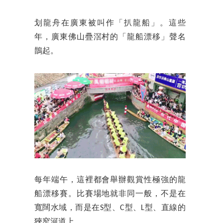
划龍舟在廣東被叫作「扒龍船」。這些
年，廣東佛山疊滘村的「龍船漂移」聲名
鵲起。
每年端午，這裡都會舉辦觀賞性極強的龍
船漂移賽。比賽場地就非同一般，不是在
寬闊水域，而是在S型、C型、L型、直線的
狹窄河道上。