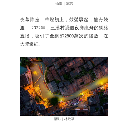
攝影｜陳志
夜幕降臨，華燈初上，鼓聲驟起，龍舟競
渡……2022年，三溪村憑借夜賽龍舟的網絡
直播，吸引了全網超2800萬次的播放，在
大陸爆紅。
攝影｜林欽華