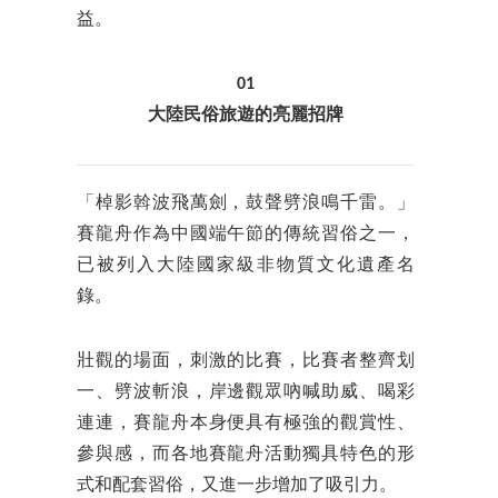
益。
01
大陸民俗旅遊的亮麗招牌
「棹影斡波飛萬劍，鼓聲劈浪鳴千雷。」
賽龍舟作為中國端午節的傳統習俗之一，
已被列入大陸國家級非物質文化遺產名
錄。
壯觀的場面，刺激的比賽，比賽者整齊划
一、劈波斬浪，岸邊觀眾吶喊助威、喝彩
連連，賽龍舟本身便具有極強的觀賞性、
參與感，而各地賽龍舟活動獨具特色的形
式和配套習俗，又進一步增加了吸引力。