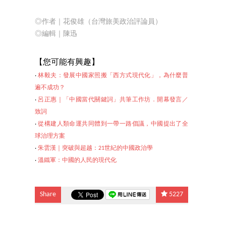
◎作者｜花俊雄（台灣旅美政治評論員）
◎編輯
｜陳迅
【您可能有興趣】
‧
林毅夫：發展中國家照搬「西方式現代化」，為什麼普
遍不成功？
‧
呂正惠｜「中國當代關鍵詞」共筆工作坊．開幕發言／
致詞
‧
從構建人類命運共同體到一帶一路倡議，中國提出了全
球治理方案
‧
朱雲漢｜突破與超越：21世紀的中國政治學
‧
溫鐵軍：中國的人民的現代化
Share
5227