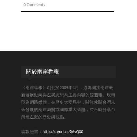
0 Comments
關於兩岸犇報
《兩岸犇報》創刊於2009年4月，原為關注兩岸最
新發展動向與左翼思想為主要內容的雙週報。現轉
型為網路媒體，在歷史大變局中，關注攸關台灣未
來發展的兩岸局勢或國際重大議題，並不時分享台
灣統左派的歷史與觀點。
犇報臉書：
https://reurl.cc/X6vQX0