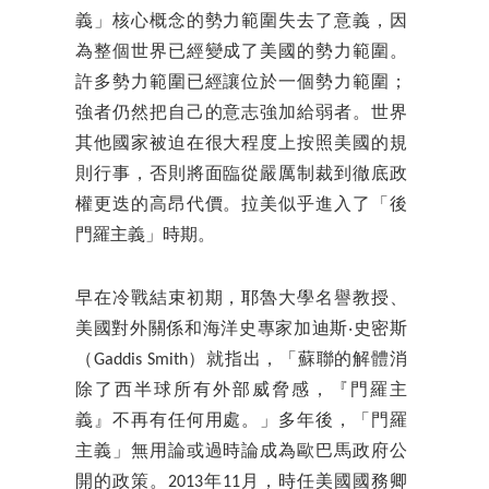
義」核心概念的勢力範圍失去了意義，因
為整個世界已經變成了美國的勢力範圍。
許多勢力範圍已經讓位於一個勢力範圍；
強者仍然把自己的意志強加給弱者。世界
其他國家被迫在很大程度上按照美國的規
則行事，否則將面臨從嚴厲制裁到徹底政
權更迭的高昂代價。拉美似乎進入了「後
門羅主義」時期。
早在冷戰結束初期，耶魯大學名譽教授、
美國對外關係和海洋史專家加迪斯‧史密斯
（Gaddis Smith）就指出，「蘇聯的解體消
除了西半球所有外部威脅感，『門羅主
義』不再有任何用處。」多年後，「門羅
主義」無用論或過時論成為歐巴馬政府公
開的政策。2013年11月，時任美國國務卿