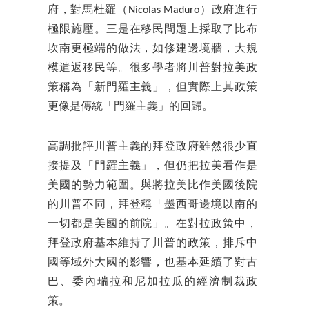
府，對馬杜羅（Nicolas Maduro）政府進行
極限施壓。三是在移民問題上採取了比布
坎南更極端的做法，如修建邊境牆，大規
模遣返移民等。很多學者將川普對拉美政
策稱為「新門羅主義」，但實際上其政策
更像是傳統「門羅主義」的回歸。
高調批評川普主義的拜登政府雖然很少直
接提及「門羅主義」，但仍把拉美看作是
美國的勢力範圍。與將拉美比作美國後院
的川普不同，拜登稱「墨西哥邊境以南的
一切都是美國的前院」。在對拉政策中，
拜登政府基本維持了川普的政策，排斥中
國等域外大國的影響，也基本延續了對古
巴、委內瑞拉和尼加拉瓜的經濟制裁政
策。