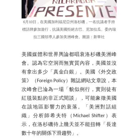
6月10日，在美國加利福尼亞州洛杉磯，一名抗議者手持
標語牌參加遊行，抗議美國拒絕古巴、尼加拉瓜、委內瑞
拉三國領導人參加美洲峰會。圖源：新華社
美國媒體和世界輿論都唱衰洛杉磯美洲峰
會。認為它空洞而無實質內容，美國並沒
有拿出多少「真金白銀」。美國《外交政
策》（Foreign Policy）雜誌網站文章說，本
次峰會已淪為一場「貌似例行，實則徒有
紅毯裝點的非正式閒談」，可能象徵美國
在該地區影響力的衰落。「美洲對話組
織」分析師希夫特（Michael Shifter）表
示，在洛杉磯待上幾天並不能扭轉「長達
數十年的關係下滑趨勢」。