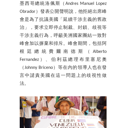
墨西哥總統洛佩斯（Andres Manuel Lopez
Obrador）發表公開聲明說，他拒絕出席峰
會是為了抗議美國「延續干涉主義的舊政
治」，要求立即停止制裁、封鎖、歧視等
干涉主義行為，呼籲美洲國家團結一致對
峰會加以摒棄和排斥。峰會期間，包括阿
根廷總統費爾南德斯（Alberto
Fernandez）、伯利茲總理布里塞尼奧
（Johnny Briceno）等在內的領導人也在發
言中譴責美國在這一問題上的歧視性做
法。