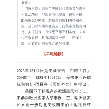
摘要：
「門羅主義」綜合了美國對拉美政策的歷史
和政治糟粕，但隨著時代變遷，儘管美國可
能展現友好態度，對拉美的控制將持續存
在，並仍以本國利益為先，拉美不應抱有期
待。美拉關係一直缺乏平等互利基礎，未來
也不會改變，只有認清這一點，「門羅主
義」才有從內部分化瓦解的可能。
【犇報編按】
2023年12月2日是美國宣告「門羅主義」
200周年。1823年12月2日，美國第五任總
統詹姆斯‧門羅在《國情咨文》中提出：
一、美國不干預現存的歐洲殖民地；二、
不參與歐洲國家內部事務；三、歐洲國家
如果進一步對北美或南美的土地進行殖