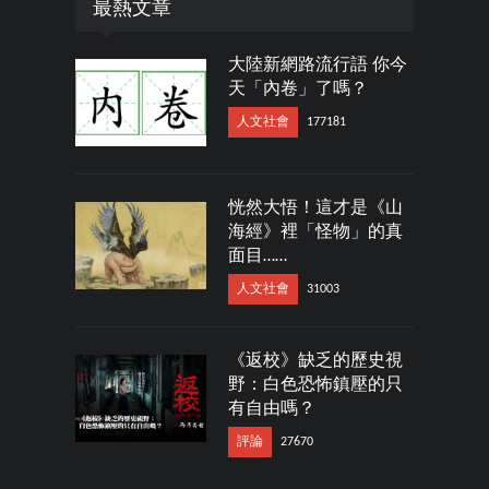
最熱文章
大陸新網路流行語 你今
天「內卷」了嗎？
人文社會
177181
恍然大悟！這才是《山
海經》裡「怪物」的真
面目……
人文社會
31003
《返校》缺乏的歷史視
野：白色恐怖鎮壓的只
有自由嗎？
評論
27670