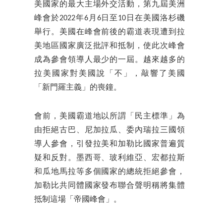
美國家的最大主場外交活動，第九屆美洲
峰會於2022年6月6日至10日在美國洛杉磯
舉行。美國在峰會前後的霸道表現遭到拉
美地區國家廣泛批評和抵制，使此次峰會
成為參會領導人最少的一屆。越來越多的
拉美國家對美國說「不」，敲響了美國
「新門羅主義」的喪鐘。
會前，美國霸道地以所謂「民主標準」為
由拒絕古巴、尼加拉瓜、委內瑞拉三國領
導人參會，引發拉美和加勒比國家普遍質
疑和反對。墨西哥、玻利維亞、宏都拉斯
和瓜地馬拉等多個國家的總統拒絕參會，
加勒比共同體國家發布聯合聲明稱將集體
抵制這場「帝國峰會」。