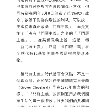
而是實施了監視和接觸政策。2015年，歐
巴馬政府雖然與古巴實現關係正常化，但
同時卻在同年3月8日頒布了第13692行政
令，啟動了對委內瑞拉的制裁。可以說，
美國從未真正放棄「門羅主義」，而是實
施了「沒有『門羅主義』之名的『「門羅
主義」」。從某種意義上說，這是一種
「新門羅主義」，它是「舊門羅主義」在
全球化時代基於美國帝國霸權的變形產
物。
「後門羅主義」時代是否會來臨，不是一
個真命題。正如第24任美國總統克里夫蘭
（Grover Cleveland）早在1895年斷言的那
樣，「『門羅主義』的原則適用於我們國
家生活的每一個階段，只要我們的共和國