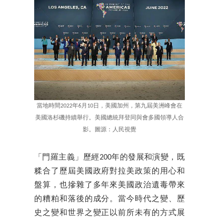
當地時間2022年6月10日，美國加州，第九屆美洲峰會在
美國洛杉磯持續舉行。美國總統拜登同與會多國領導人合
影。圖源：人民視覺
「門羅主義」歷經200年的發展和演變，既
糅合了歷屆美國政府對拉美政策的用心和
盤算，也摻雜了多年來美國政治遺毒帶來
的糟粕和落後的成分。當今時代之變、歷
史之變和世界之變正以前所未有的方式展