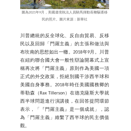
圖為2021年9月，美國邊境執法人員騎馬揮動長鞭驅逐移
民的照片。圖片來源：新華社
川普總統的反全球化、反自由貿易、反移
民以及回歸「門羅主義」的主張和做法與
布坎南的思想如出一轍。2018年9月。川普
在紐約聯合國大會一般性辯論開幕式上宣
稱再次將「門羅主義」原則作為美國一項
正式的外交政策，拒絕別國干涉西半球和
美國自身事務。2018年時任美國國務卿的
蒂勒森（Rax Tillerson）在德克薩斯大學就
西半球問題進行演講後，在回答提問環節
表示，「『門羅主義』是一個成就」，認
為「門羅主義」維繫了西半球的民主價值
觀。