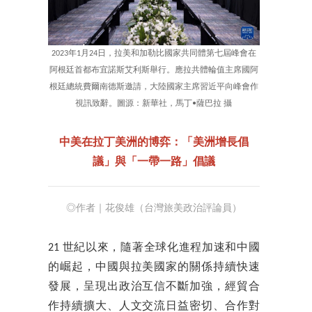
2023年1月24日，拉美和加勒比國家共同體第七屆峰會在
阿根廷首都布宜諾斯艾利斯舉行。應拉共體輪值主席國阿
根廷總統費爾南德斯邀請，大陸國家主席習近平向峰會作
視訊致辭。圖源：新華社，馬丁•薩巴拉 攝
中美在拉丁美洲的博弈：「美洲增長倡
議」與「一帶一路」倡議
◎作者｜花俊雄（台灣旅美政治評論員）
21 世紀以來，隨著全球化進程加速和中國
的崛起，中國與拉美國家的關係持續快速
發展，呈現出政治互信不斷加強，經貿合
作持續擴大、人文交流日益密切、合作對