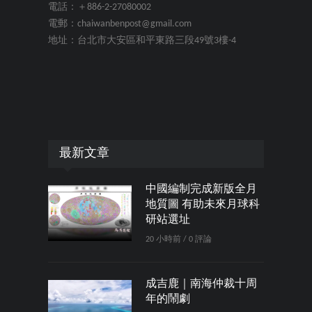
電話：＋886-2-27080002
電郵：chaiwanbenpost@gmail.com
地址：台北市大安區和平東路三段49號3樓-4
最新文章
中國編制完成新版全月
地質圖 有助未來月球科
研站選址
20 小時前 / 0 評論
成吉鹿｜南海仲裁十周
年的鬧劇