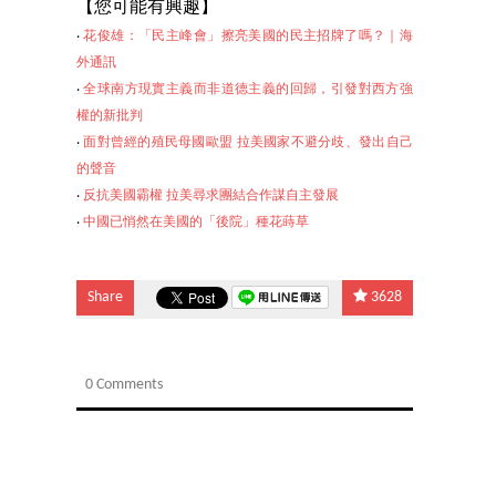
【您可能有興趣】
‧
花俊雄：「民主峰會」擦亮美國的民主招牌了嗎？｜海
外通訊
‧
全球南方現實主義而非道德主義的回歸，引發對西方強
權的新批判
‧
面對曾經的殖民母國歐盟 拉美國家不避分歧、發出自己
的聲音
‧
反抗美國霸權 拉美尋求團結合作謀自主發展
‧
中國已悄然
在美國的「後院」種花蒔草
Share
3628
0 Comments