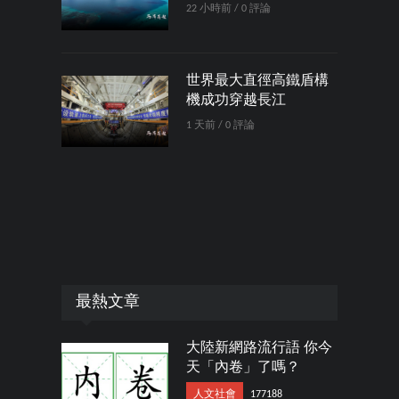
22 小時前 / 0 評論
世界最大直徑高鐵盾構
機成功穿越長江
1 天前 / 0 評論
最熱文章
大陸新網路流行語 你今
天「內卷」了嗎？
人文社會
177188