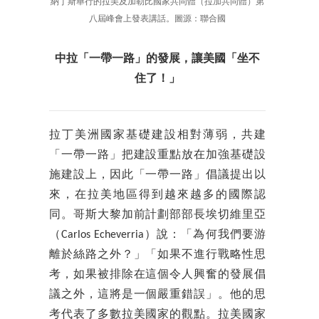
納丁斯舉行的拉美及加勒比國家共同體（拉加共同體）第
八屆峰會上發表講話。圖源：聯合國
中拉「一帶一路」的發展，讓美國「坐不
住了！」
拉丁美洲國家基礎建設相對薄弱，共建
「一帶一路」把建設重點放在加強基礎設
施建設上，因此「一帶一路」倡議提出以
來，在拉美地區得到越來越多的國際認
同。哥斯大黎加前計劃部部長埃切維里亞
（Carlos Echeverria）說：「為何我們要游
離於絲路之外？」「如果不進行戰略性思
考，如果被排除在這個令人興奮的發展倡
議之外，這將是一個嚴重錯誤」。他的思
考代表了多數拉美國家的觀點。拉美國家