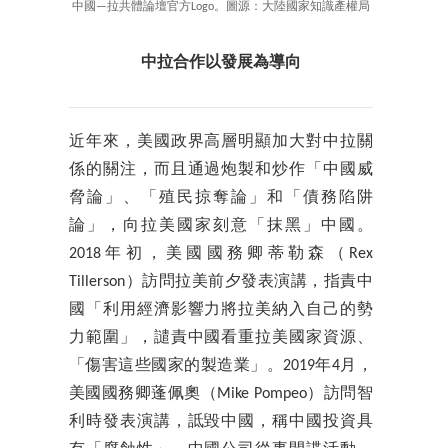
中國—拉共體論壇官方Logo。圖源：大陸國家知識產權局
中拉合作以發展為導向
近年來，美國政界高層明顯加大對中拉關
係的關注，而且通過炮製和炒作「中國威
脅論」、「殖民掠奪論」和「債務陷阱
論」，向拉美國家刻意「抹黑」中國。
2018年初，美國國務卿蒂勒森（Rex
Tillerson）訪問拉美前夕發表演講，指責中
國「利用經濟影響力將拉美納入自己的勢
力範圍」，譴責中國看重拉美國家資源、
「傷害這些國家的製造業」。2019年4月，
美國國務卿蓬佩奧（Mike Pompeo）訪問智
利時發表演講，詆毀中國，稱中國投資具