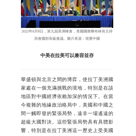
2022年6月8日，第九屆美洲峰會，美國國務卿布林肯主持
與會國部長級會議。圖片來源：視覺中國
中美在拉美可以兼容並存
華盛頓與北京之間的博弈，使拉丁美洲國
家處在一個充滿挑戰的境地，特別是在該
地區對中國經濟依賴加深的情況下。在當
今複雜的地緣政治格局中，美國和中國之
間一觸即發的緊張局勢，遠非一場遙遠的
超級大國對決。這些緊張局勢具有具體影
響，特別是在拉丁美洲這一歷史上受美國