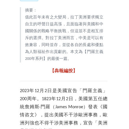
摘要：
值此百年未有之大變局，拉丁美洲要求獨立
自主的呼聲日益高漲，且面臨著與美國和中
國關係的戰略平衡挑戰，但這並不是相互排
斥的選擇。對拉丁美洲而言，中美是可以有
效兼容，同時並存，並從各自的長處和優點
為人類福祉作出貢獻的。本文為【門羅主義
200年系列】的最後一篇。
【犇報編按】
2023年12月2日是美國宣告「門羅主義」
200周年。1823年12月2日，美國第五任總
統詹姆斯·門羅（James Monroe）發表《國
情咨文》，提出美國不干涉歐洲事務，歐
洲列強也不得干涉美洲事務，宣告「美洲