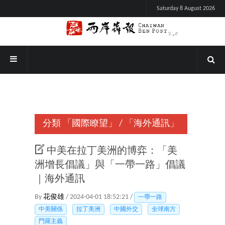
Saturday 8 August 2026
分類
「國際瞭望」
/
「海外通訊」
中美在拉丁美洲的博弈：「美
洲增長倡議」與「一帶一路」倡議
｜海外通訊
By
花俊雄
/ 2024-04-01 18:52:21 /
一帶一路
中美關係
拉丁美洲
中國外交
全球南方
門羅主義