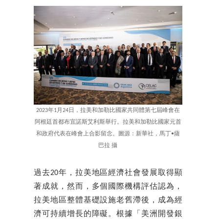
2023年1月24日，拉美和加勒比國家共同體第七屆峰會在
阿根廷首都布宜諾斯艾利斯舉行。拉美和加勒比國家元首
和政府代表在峰會上合影留念。圖源：新華社，馬丁•薩
巴拉 攝
過去20年，拉美地區經濟社會發展取得顯
著成就，然而，多個國際機構評估認為，
拉美地區整體基礎設施老舊滯後，成為經
濟可持續增長的障礙。根據「美洲開發銀