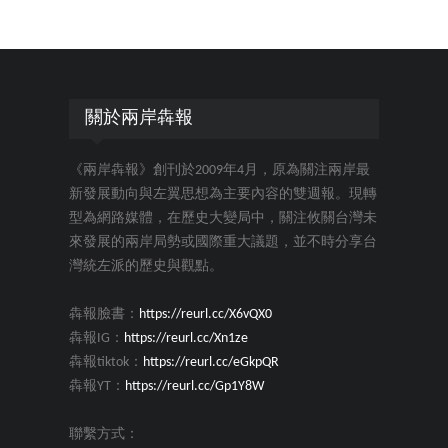
關於兩岸犇報
《兩岸犇報》創刊於2009年4月，原為關注兩岸最
新發展動向與左翼思想為主要內容的雙週報。現轉
型為網路媒體，在歷史大變局中，關注攸關台灣未
來發展的兩岸局勢或國際重大議題，並不時分享台
灣統左派的歷史與觀點。
犇報臉書：
https://reurl.cc/X6vQX0
犇報IG：
https://reurl.cc/Xn1ze
犇報tiktok：
https://reurl.cc/eGkpQR
犇報YT：
https://reurl.cc/Gp1Y8W
聯繫方式：