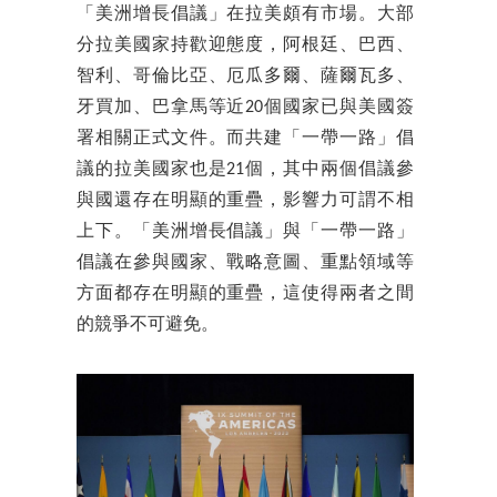
「美洲增長倡議」在拉美頗有市場。大部
分拉美國家持歡迎態度，阿根廷、巴西、
智利、哥倫比亞、厄瓜多爾、薩爾瓦多、
牙買加、巴拿馬等近20個國家已與美國簽
署相關正式文件。而共建「一帶一路」倡
議的拉美國家也是21個，其中兩個倡議參
與國還存在明顯的重疊，影響力可謂不相
上下。「美洲增長倡議」與「一帶一路」
倡議在參與國家、戰略意圖、重點領域等
方面都存在明顯的重疊，這使得兩者之間
的競爭不可避免。