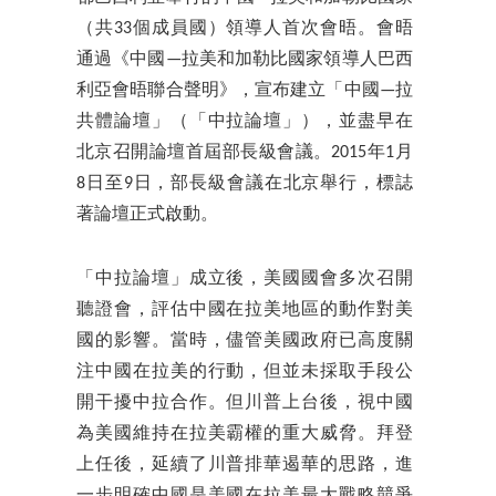
（共33個成員國）領導人首次會晤。會晤
通過《中國—拉美和加勒比國家領導人巴西
利亞會晤聯合聲明》，宣布建立「中國—拉
共體論壇」（「中拉論壇」），並盡早在
北京召開論壇首屆部長級會議。2015年1月
8日至9日，部長級會議在北京舉行，標誌
著論壇正式啟動。
「中拉論壇」成立後，美國國會多次召開
聽證會，評估中國在拉美地區的動作對美
國的影響。當時，儘管美國政府已高度關
注中國在拉美的行動，但並未採取手段公
開干擾中拉合作。但川普上台後，視中國
為美國維持在拉美霸權的重大威脅。拜登
上任後，延續了川普排華遏華的思路，進
一步明確中國是美國在拉美最大戰略競爭