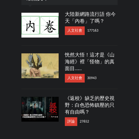
大陸新網路流行語 你今
天「內卷」了嗎？
人文社會
177163
恍然大悟！這才是《山
海經》裡「怪物」的真
面目……
人文社會
30943
《返校》缺乏的歷史視
野：白色恐怖鎮壓的只
有自由嗎？
評論
27652