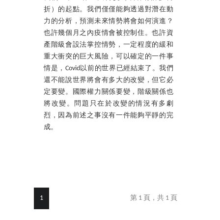
折）的起點。我們僅僅能夠透過對潛在動
力的分析，預測未來情勢將會如何演進？
也許幾個月之內疫情會被控制住。也許資
產階級會設法掌控情勢，一定程度的緩和
重大衝突的巨大風險，可以確定的一件事
情是，Covid以前的世界已經結束了。我們
還不能說世界將會有多大的改變，但它必
定要變。國際權力關係要變，階級關係也
將改變。問題只在於改變的情況有多劇
烈，因為前述之事沒有一件能夠平靜的完
成。
1
第 1 頁，共 1 頁