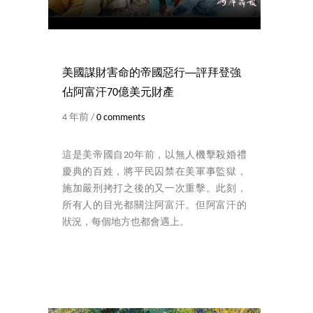
美國謀財害命的帝國惡行──評拜登強
佔阿富汗70億美元財產
4 年前 /
0 comments
這是美帝國自20年前，以無人機擊殺婚禮
慶典的百姓，將平民囚禁在美軍事監獄，
施加嚴刑拷打之後的又一次重擊。此刻，
所有人的目光都關注阿富汗。但阿富汗的
狀況，每個地方也都會遇上。