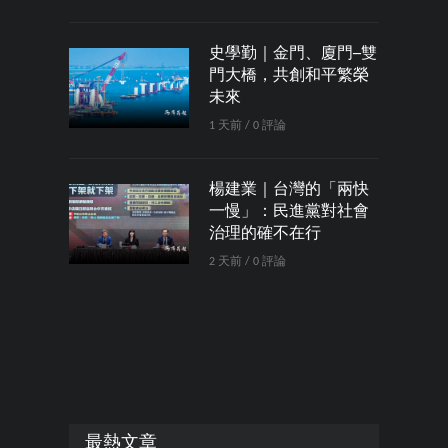
史學勤｜金門、廈門─雙
門大橋，共創和平繁榮
未來
1 天前 / 0 評論
楊建業｜台灣的「兩快
一慢」：民進黨對社會
治理的確不在行
2 天前 / 0 評論
最熱文章