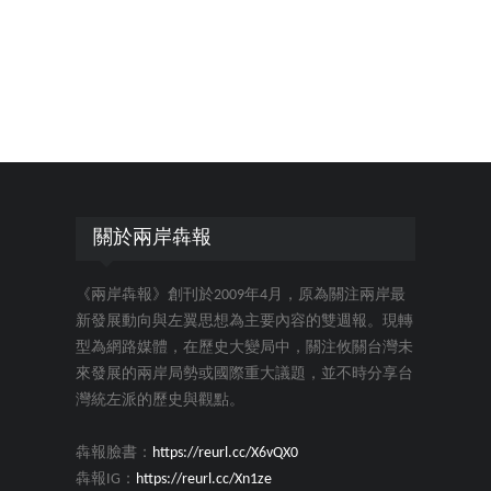
關於兩岸犇報
《兩岸犇報》創刊於2009年4月，原為關注兩岸最
新發展動向與左翼思想為主要內容的雙週報。現轉
型為網路媒體，在歷史大變局中，關注攸關台灣未
來發展的兩岸局勢或國際重大議題，並不時分享台
灣統左派的歷史與觀點。
犇報臉書：
https://reurl.cc/X6vQX0
犇報IG：
https://reurl.cc/Xn1ze