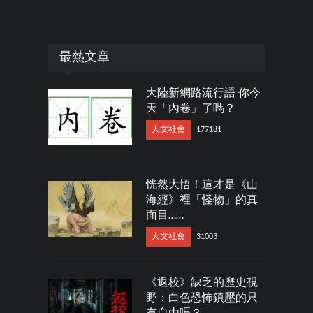
最熱文章
大陸新網路流行語 你今
天「內卷」了嗎？
人文社會
177181
恍然大悟！這才是《山
海經》裡「怪物」的真
面目……
人文社會
31003
《返校》缺乏的歷史視
野：白色恐怖鎮壓的只