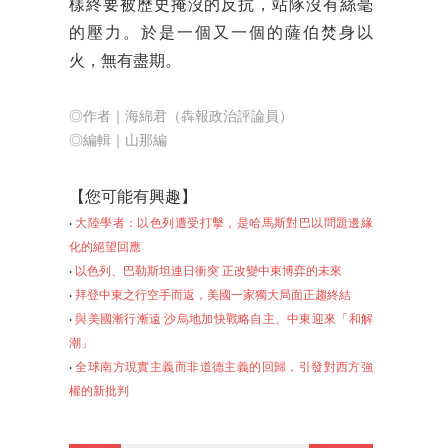
樣終要被歷史掩沒的反抗，站隊沒有絲毫
的壓力。於是一個又一個的薩伯焚身以
火，無有盡期。
◎作者｜海綿君
（犇報政治評論員）
◎編輯｜山那編
【您可能有
興趣】
‧
大陸學者：以色列遭受打擊，是哈馬斯對巴以問題邊緣
化的絕望回應
‧
以色列、巴勒斯坦連日衝突 正改變中東博弈的未來
‧
拜登中東之行空手而返，美國一家獨大局面正趨終結
‧
與美國漸行漸遠 沙烏地加快戰略自主、中東迎來「和解
潮」
‧
全球南方現實主義而非
道德主義的回歸，引發對西方強
權的新批判