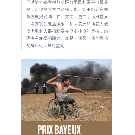
巴以雙方都宣稱無法區分平民和軍事打擊目
標，即便雙方實力懸殊，也只能不斷升高襲
擊強度與範圍。在西方文明史中，這只是又
一場真實的種族滅絕，如同美洲印地安人或
澳洲毛利人那樣終要被歷史掩沒的反抗，站
隊沒有絲毫的壓力。於是一個又一個的薩伯
焚身以火，無有盡期。