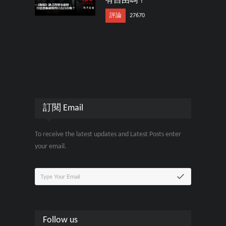
有自由嗎？
評論
27670
訂閱 Email
To receive the latest updates and Latest Posts enter
your email.
Follow us