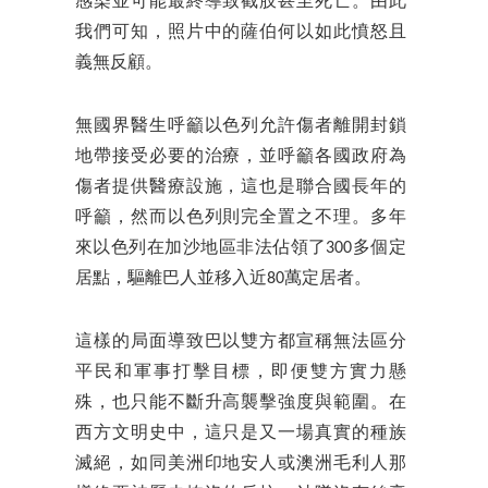
感染並可能最終導致截肢甚至死亡。由此
我們可知，照片中的薩伯何以如此憤怒且
義無反顧。
無國界醫生呼籲以色列允許傷者離開封鎖
地帶接受必要的治療，並呼籲各國政府為
傷者提供醫療設施，這也是聯合國長年的
呼籲，然而以色列則完全置之不理。多年
來以色列在加沙地區非法佔領了300多個定
居點，驅離巴人並移入近80萬定居者。
這樣的局面導致巴以雙方都宣稱無法區分
平民和軍事打擊目標，即便雙方實力懸
殊，也只能不斷升高襲擊強度與範圍。在
西方文明史中，這只是又一場真實的種族
滅絕，如同美洲印地安人或澳洲毛利人那