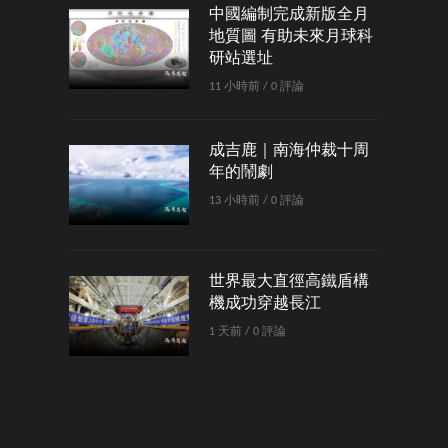
中國編制完成新版全月
地質圖 有助未來月球科
研站選址
11 小時前 / 0 評論
成吉鹿｜南海仲裁十周
年的鬧劇
13 小時前 / 0 評論
世界最大直徑高鐵盾構
機成功穿越長江
1 天前 / 0 評論