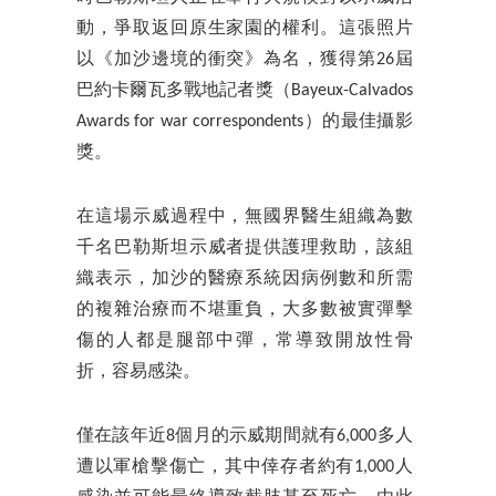
動，爭取返回原生家園的權利。這張照片
以《加沙邊境的衝突》為名，獲得第26屆
巴約卡爾瓦多戰地記者獎（Bayeux-Calvados
Awards for war correspondents）的最佳攝影
獎。
在這場示威過程中，無國界醫生組織為數
千名巴勒斯坦示威者提供護理救助，該組
織表示，加沙的醫療系統因病例數和所需
的複雜治療而不堪重負，大多數被實彈擊
傷的人都是腿部中彈，常導致開放性骨
折，容易感染。
僅在該年近8個月的示威期間就有6,000多人
遭以軍槍擊傷亡，其中倖存者約有1,000人