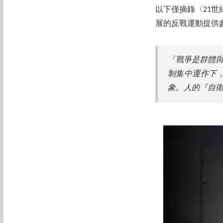
以下僅摘錄〈21
展的反戰運動提供
「戰爭是群體
制集中運作下
象。人的『自