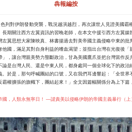
犇報編按
、以色列對伊朗發動突襲，戰況越演越烈，再次讓世人見證美國霸
。長期關注西方左翼資訊的習晚老師，在本文中援引西方左翼媒
灣左翼思想大家陳映真、林書揚過去對美帝國主義侵略中東的批
奪他國，滿足其對自身利益的嗜血渴望；並指出台灣在光復後「
帶」，讓台灣親美勢力壟斷政治，甘為美國鷹爪並把台灣當作反
不論是台灣人民、還是中東人民，都身處同一個全球化下的政治
義。於是，那句呼喊團結的口號，又在我們耳邊響起：「全世界
反霸權擴張的旗幟下，團結起來！」全文因篇幅關係分為上下篇
帝國，人類永無寧日！ ──譴責美以侵略伊朗的帝國主義暴行（上