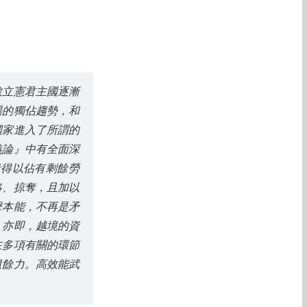
數立憲君主國逐漸
場的獨佔趨勢，和
國家進入了所謂的
義論』中有全面深
者得以佔有剩餘勞
略、掠奪，且加以
擊本能，不再是矛
，亦即，越境的資
在多項有關的環節
遺餘力。高效能武