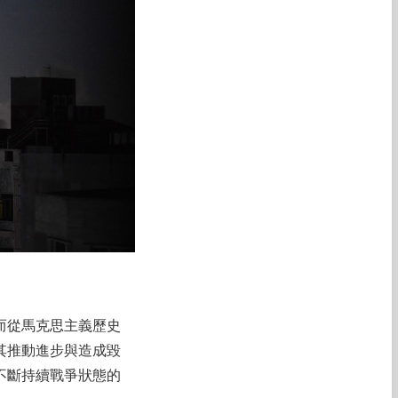
而從馬克思主義歷史
其推動進步與造成毀
不斷持續戰爭狀態的