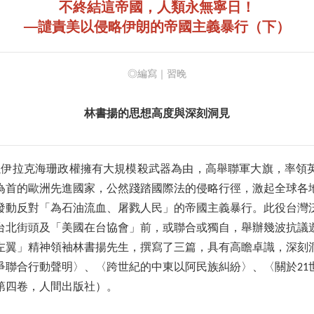
不終結這帝國，人類永無寧日！
──譴責美以侵略伊朗的帝國主義暴行（下）
◎編寫｜習晚
林書揚的思想高度與深刻洞見
美國以伊拉克海珊政權擁有大規模殺武器為由，高舉聯軍大旗，率領
為首的歐洲先進國家，公然踐踏國際法的侵略行徑，激起全球各
發動反對「為石油流血、屠戮人民」的帝國主義暴行。此役台灣
台北街頭及「美國在台協會」前，或聯合或獨自，舉辦幾波抗議
左翼」精神領袖林書揚先生，撰寫了三篇，具有高瞻卓識，深刻
爭聯合行動聲明〉、〈跨世紀的中東以阿民族糾紛〉、〈關於21
第四卷，人間出版社）。