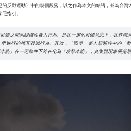
世紀的反戰運動〉中的幾個段落，以之作為本文的結語，並為台灣
參照指引。
與群體之間的組織性暴力行為。是在一定的群體意志下，在群體
，所進行的相互毀滅行為。其次，「戰爭」是人類類性中的「
衛本能』在一定條件下外在化為「攻擊本能」，其集體現象便是