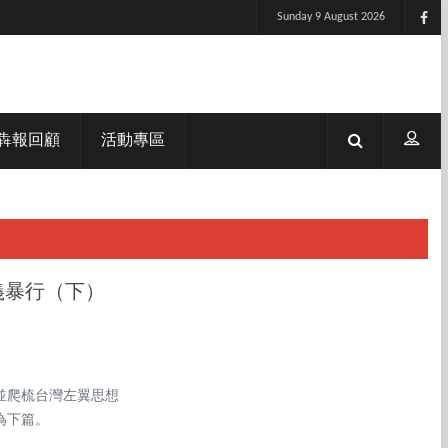
Sunday 9 August 2026
犇報回顧
活動專區
義暴行（下）
並爬梳台灣左翼思想
為下篇。