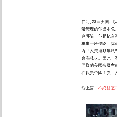
自2月28日美國
蠻無理的帝國本色
判評論，並爬梳台
軍事手段侵略、掠
為「反美運動無風
台海戰火。因此，
同樣的美國帝國主
在反美帝國主義、
◎上篇｜
不終結這