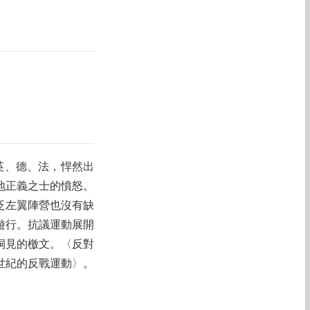
英、德、法，悍然出
地正義之士的憤怒。
泛左翼陣營也沒有缺
遊行。抗議運動展開
洞見的檄文。〈反對
世紀的反戰運動〉。