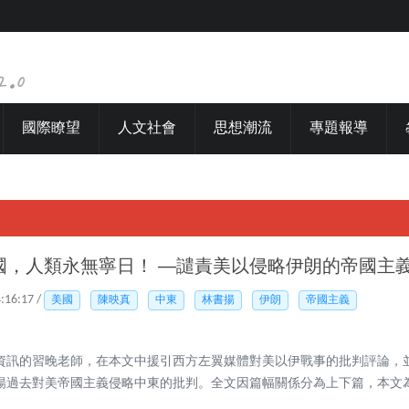
國際瞭望
人文社會
思想潮流
專題報導
國，人類永無寧日！ ──譴責美以侵略伊朗的帝國主
4:16:17 /
美國
陳映真
中東
林書揚
伊朗
帝國主義
資訊的習晚老師，在本文中援引西方左翼媒體對美以伊戰事的批判評論，
揚過去對美帝國主義侵略中東的批判。全文因篇幅關係分為上下篇，本文