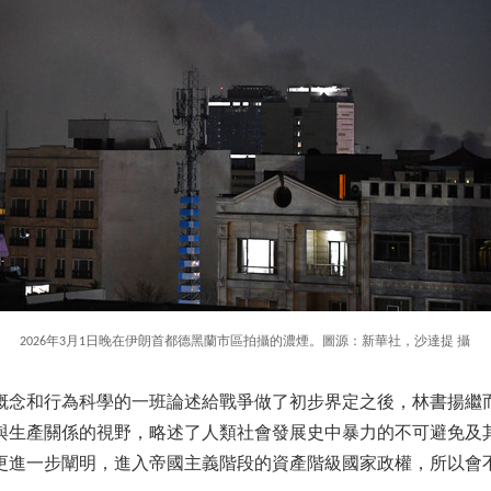
2026年3月1日晚在伊朗首都德黑蘭市區拍攝的濃煙。圖源：新華社，沙達提 攝
概念和行為科學的一班論述給戰爭做了初步界定之後，林書揚繼
與生產關係的視野，略述了人類社會發展史中暴力的不可避免及
更進一步闡明，進入帝國主義階段的資產階級國家政權，所以會