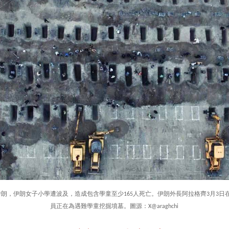
襲擊伊朗，伊朗女子小學遭波及，造成包含學童至少165人死亡。伊朗外長阿拉格齊3月3
員正在為遇難學童挖掘墳墓。圖源：X@araghchi