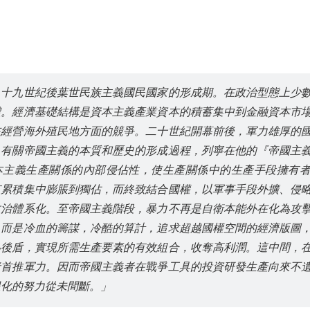
，十九世紀後葉世民族主義國民國家的形成期。在政治型態上少
體。經濟基礎結構是資本主義產業資本的積蓄集中到金融資本市
在經營海外殖民地方面的競爭。二十世紀開幕前後，軍力雄厚的
。有關帝國主義的本質和歷史的形成過程，列寧在他的『帝國主
本主義生產關係的內部侵佔性，使生產關係中的生產手段擁有
有累積集中膨脹到獨佔，而終致結合國權，以軍事手段外擴、侵
政治體系化。至帝國主義階段，暴力不再是自衛本能外在化為攻
，而是冷血的籌謀，冷酷的算計，追求超越國權空間的經濟版圖
為後盾，實現所需生產要素的有效組合，收奪高利潤。這中間，
者首推軍力。因而帝國主義者在戰爭工具的投資研發生產向來不
限化的努力從未間斷。」