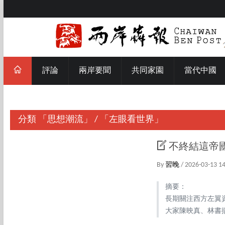
評論
兩岸要聞
共同家園
當代中國
分類
「思想潮流」
/
「左眼看世界」
不終結這帝
By
習晚
/ 2026-03-13 1
摘要：
長期關注西方左翼
大家陳映真、林書