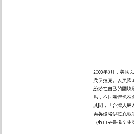
2003年3月，
兵伊拉克。以美國
紛紛在自己的國境
席，不同團體也在
其間，「台灣人民
美英侵略伊拉克戰
（收自林書揚文集