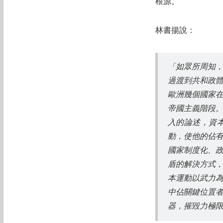
根源。
林書揚說：
「如眾所周知
過渡到共和政
歐洲幾個國家
帝國主義階段
入的論述，資
動，使他的佔
國家制度化、
盾的解決方式
本運動以武力
中佔關鍵位置
器，摧毀力極