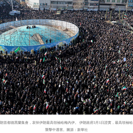
眾在伊朗首都德黑蘭集會，哀悼伊朗最高領袖哈梅內伊。 伊朗政府3月1日證實，最高領袖
襲擊中遇害。圖源：新華社