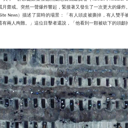
戒月齋戒。突然一聲爆炸響起，緊接著又發生了一次更大的爆炸
p Site News）描述了當時的場景：「有人頭皮被撕掉，有人雙
還有兩人殉難。」這位目擊者還說，「他看到一顆被砍下的頭顱