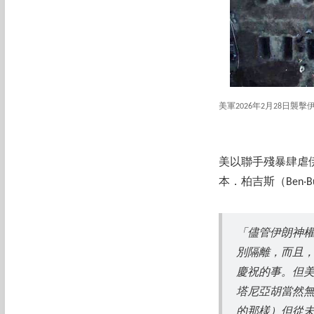
美軍2026年2月28日
美以聯手殘暴肆虐
本．柏吉斯（Ben‧B
「儘管伊朗神
別隔離，而且
慶祝的事。但
塔尼亞胡當然
的那樣）但從