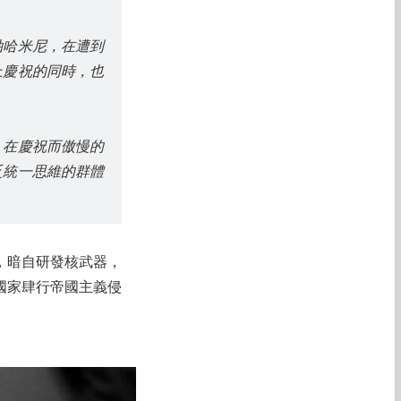
袖哈米尼，在遭到
上慶祝的同時，也
』在慶祝而傲慢的
乏統一思維的群體
，暗自研發核武器，
國家肆行帝國主義侵
。