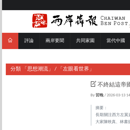
評論
兩岸要聞
共同家園
當代中國
分類
「思想潮流」
/
「左眼看世界」
不終結這帝
By
習晚
/ 2026-03-13 1
摘要：
長期關注西方左翼
大家陳映真、林書