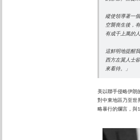
縱使領導著一
空襲喪生後，
有成千上萬的
這鮮明地提醒
西方左翼人士
來看待。」
美以聯手侵略伊朗
對中東地區乃至世
略暴行的爛言，與1