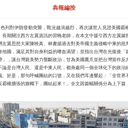
犇報編按
、以色列對伊朗發動突襲，戰況越演越烈，再次讓世人見證美國霸
。長期關注西方左翼資訊的習晚老師，在本文中援引西方左翼媒
灣左翼思想大家陳映真、林書揚過去對美帝國主義侵略中東的批
奪他國，滿足其對自身利益的嗜血渴望；並指出台灣在光復後「
帶」，讓台灣親美勢力壟斷政治，甘為美國鷹爪並把台灣當作反
不論是台灣人民、還是中東人民，都身處同一個全球化下的政治
義。於是，那句呼喊團結的口號，又在我們耳邊響起：「全世界
反霸權擴張的旗幟下，團結起來！」全文因篇幅關係分為上下篇