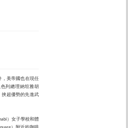
事件，美帝國也在現任
以色列總理納坦雅胡
軍事行動，挾超優勢的先進武
abi）女子學校和體
quare）附近的咖啡