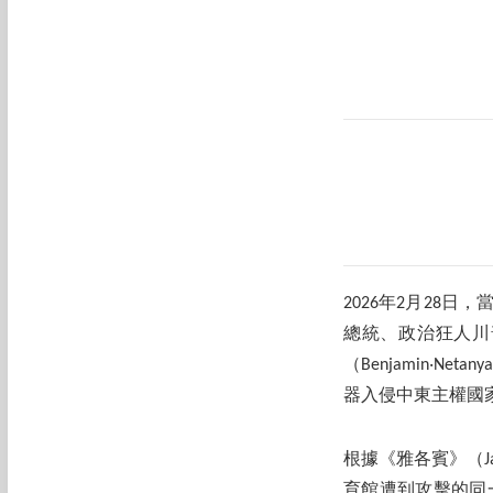
2026年2月28
總統、政治狂人川
（Benjamin‧Ne
器入侵中東主權國
根據《雅各賓》（J
育館遭到攻擊的同一天