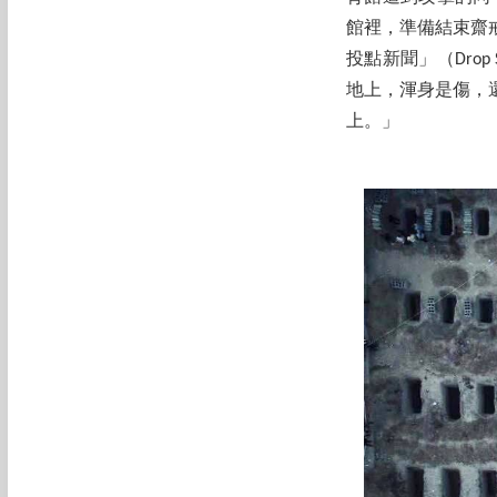
館裡，準備結束齋
投點新聞」（Dro
地上，渾身是傷，
上。」