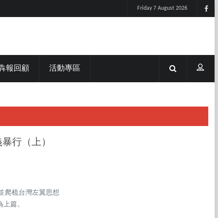
Friday 7 August 2026
犇報回顧
活動專區
義暴行（上）
並爬梳台灣左翼思想
為上篇。