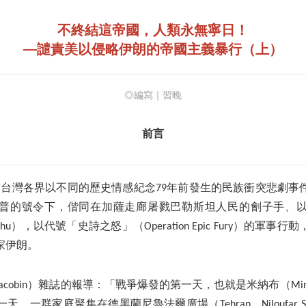
不終結這帝國，人類永無寧日！
──譴責美以侵略伊朗的帝國主義暴行（上）
◎編寫｜習晚
前言
日，當台灣各界以不同的歷史情感紀念79年前發生的民族衝突悲劇
普的號令下，偕同在加薩走廊屠戮巴勒斯坦人民的劊子手、
tanyahu），以代號「史詩之怒」（Operation Epic Fury）的
家伊朗。
acobin）雜誌的報導：「戰爭爆發的第一天，也就是米納布（Min
，一群家庭聚集在德黑蘭尼魯法爾廣場（Tehran，Niloufar S