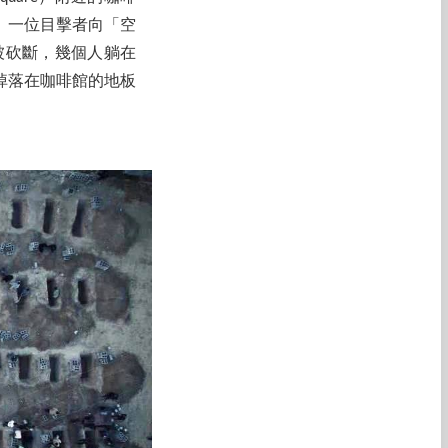
。一位目擊者向「空
手被砍斷，幾個人躺在
掉落在咖啡館的地板