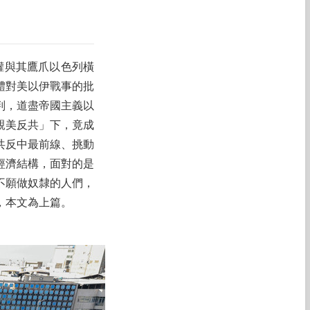
權與其鷹爪以色列橫
體對美以伊戰事的批
判，道盡帝國主義以
親美反共」下，竟成
共反中最前線、挑動
經濟結構，面對的是
不願做奴隸的人們，
，本文為上篇。