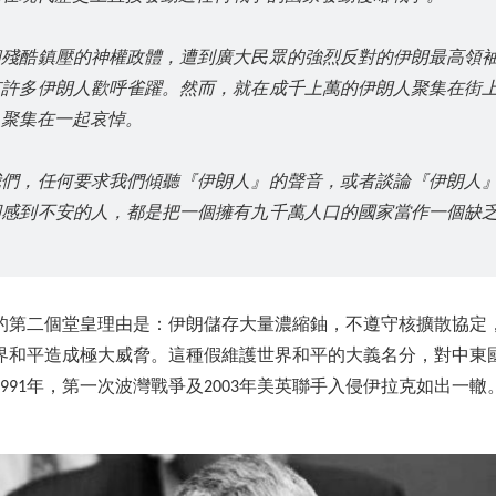
個殘酷鎮壓的神權政體，遭到廣大民眾的強烈反對的伊朗最高領
有許多伊朗人歡呼雀躍。然而，就在成千上萬的伊朗人聚集在街
人聚集在一起哀悼。
我們，任何要求我們傾聽『伊朗人』的聲音，或者談論『伊朗人
卻感到不安的人，都是把一個擁有九千萬人口的國家當作一個缺
的第二個堂皇理由是：伊朗儲存大量濃縮鈾，不遵守核擴散協定
界和平造成極大威脅。這種假維護世界和平的大義名分，對中東
991年，第一次波灣戰爭及2003年美英聯手入侵伊拉克如出一轍