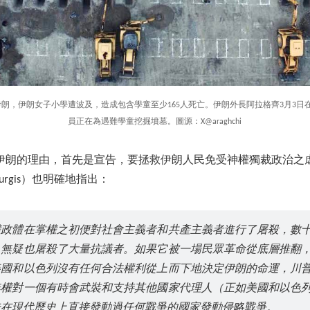
襲擊伊朗，伊朗女子小學遭波及，造成包含學童至少165人死亡。伊朗外長阿拉格齊3月3
員正在為遇難學童挖掘墳墓。圖源：X@araghchi
伊朗的理由，首先是宣告，要拯救伊朗人民免受神權獨裁政治之
urgis）也明確地指出：
權政體在掌權之初便對社會主義者和共產主義者進行了屠殺，數
，無疑也屠殺了大量抗議者。如果它被一場民眾革命從底層推翻
美國和以色列沒有任何合法權利從上而下地決定伊朗的命運，川
無權對一個有時會武裝和支持其他國家代理人（正如美國和以色
未在現代歷史上直接發動過任何戰爭的國家發動侵略戰爭。