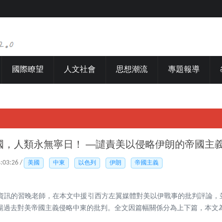
國際瞭望
人文社會
思想潮流
專題報導
國，人類永無寧日！ ──譴責美以侵略伊朗的帝國主
4:03:26 /
美國
中東
以色列
伊朗
帝國主義
資訊的習晚老師，在本文中援引西方左翼媒體對美以伊戰事的批判評論，
揚過去對美帝國主義侵略中東的批判。全文因篇幅關係分為上下篇，本文