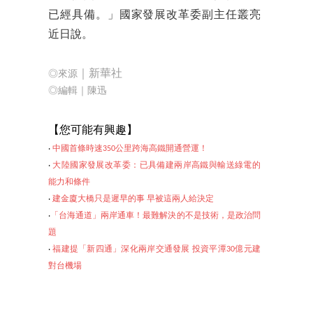
已經具備。」國家發展改革委副主任叢亮
近日說。
｜新華社
◎來源
◎編輯｜陳迅
【您可
能有興趣】
‧
中國首條時速350公里跨海高鐵開通營運！
‧
大陸國家發展改革委：已具備建兩岸高鐵與輸送綠電的
能力和條件
‧
建金廈大橋只是遲早的事 早被這兩人給決定
‧
「台海通道」兩岸通車！最難解決的不是技術，是政治問
題
‧
福建提「新四通」深化兩岸交通發展 投資平潭30億元建
對台機場