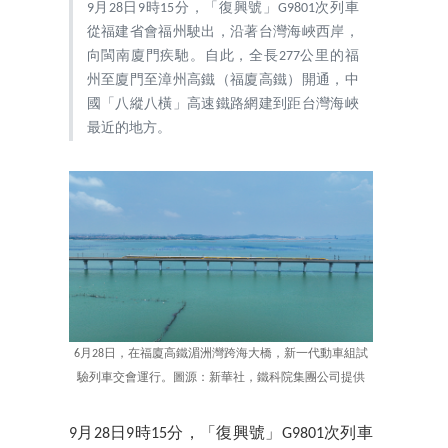
9月28日9時15分，「復興號」G9801次列車
從福建省會福州駛出，沿著台灣海峽西岸，
向閩南廈門疾馳。自此，全長277公里的福
州至廈門至漳州高鐵（福廈高鐵）開通，中
國「八縱八橫」高速鐵路網建到距台灣海峽
最近的地方。
6月28日，在福廈高鐵湄洲灣跨海大橋，新一代動車組試
驗列車交會運行。圖源：新華社，鐵科院集團公司提供
9月28日9時15分，「復興號」G9801次列車