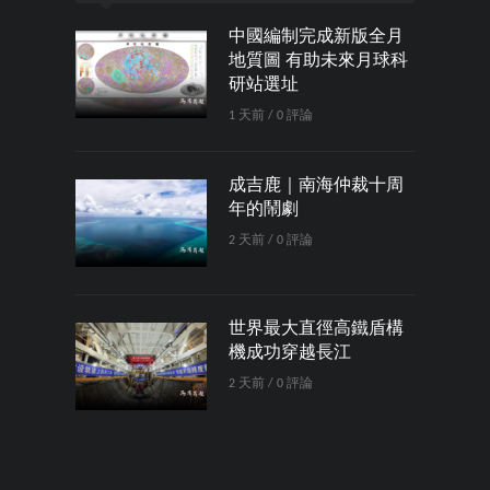
中國編制完成新版全月
地質圖 有助未來月球科
研站選址
1 天前 / 0 評論
成吉鹿｜南海仲裁十周
年的鬧劇
2 天前 / 0 評論
世界最大直徑高鐵盾構
機成功穿越長江
2 天前 / 0 評論