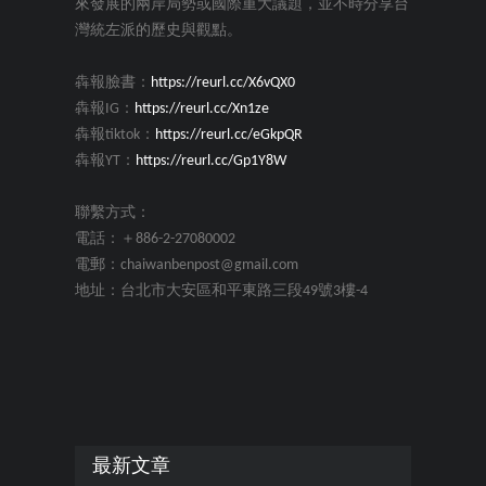
來發展的兩岸局勢或國際重大議題，並不時分享台
灣統左派的歷史與觀點。
犇報臉書：
https://reurl.cc/X6vQX0
犇報IG：
https://reurl.cc/Xn1ze
犇報tiktok：
https://reurl.cc/eGkpQR
犇報YT：
https://reurl.cc/Gp1Y8W
聯繫方式：
電話：＋886-2-27080002
電郵：chaiwanbenpost@gmail.com
地址：台北市大安區和平東路三段49號3樓-4
最新文章