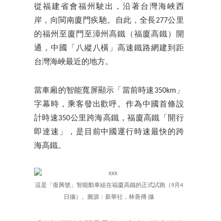
從福建省會福州駛出，沿著台灣海峽西
岸，向閩南廈門疾馳。自此，全長277公里
的福州至廈門至漳州高鐵（福廈高鐵）開
通，中國「八縱八橫」高速鐵路網建到距
台灣海峽最近的地方。
當車廂的智能寬屏顯示「當前時速350km」
字幕時，乘客發出歡呼。作為中國首條設
計時速350公里跨海高鐵，福廈高鐵「開行
即達速」，是目前中國運行時速最快的跨
海高鐵。
這是「復興號」智能動車組在福廈高鐵的正式試跑（9月4
日攝）。圖源：新華社，林善傳 攝