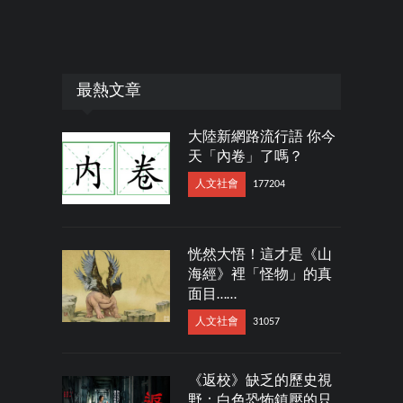
最熱文章
大陸新網路流行語 你今
天「內卷」了嗎？
人文社會
177204
恍然大悟！這才是《山
海經》裡「怪物」的真
面目……
人文社會
31057
《返校》缺乏的歷史視
野：白色恐怖鎮壓的只