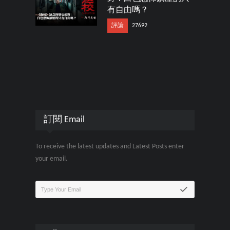
有自由嗎？
評論
27692
訂閱 Email
To receive the latest updates and Latest Posts enter
your email.