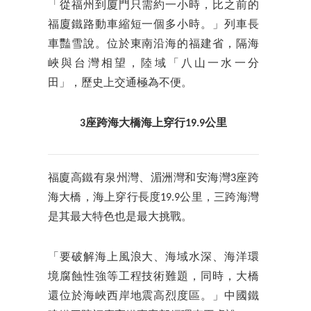
「從福州到廈門只需約一小時，比之前的
福廈鐵路動車縮短一個多小時。」列車長
車豔雪說。位於東南沿海的福建省，隔海
峽與台灣相望，陸域「八山一水一分
田」，歷史上交通極為不便。
3座跨海大橋海上穿行19.9公里
福廈高鐵有泉州灣、湄洲灣和安海灣3座跨
海大橋，海上穿行長度19.9公里，三跨海灣
是其最大特色也是最大挑戰。
「要破解海上風浪大、海域水深、海洋環
境腐蝕性強等工程技術難題，同時，大橋
還位於海峽西岸地震高烈度區。」中國鐵