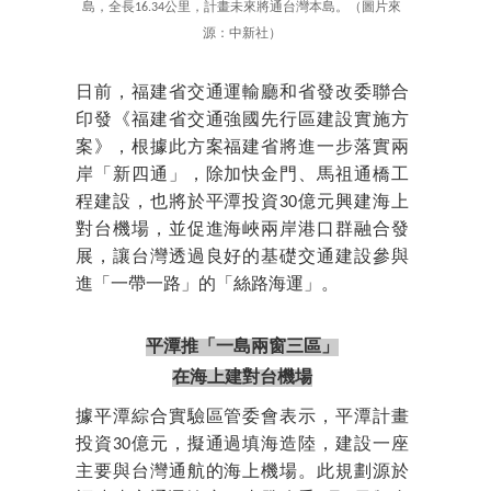
島，全長16.34公里，計畫未來將通台灣本島。（圖片來
源：中新社）
日前，福建省交通運輸廳和省發改委聯合
印發《福建省交通強國先行區建設實施方
案》，根據此方案福建省將進一步落實兩
岸「新四通」，除加快金門、馬祖通橋工
程建設，也將於平潭投資30億元興建海上
對台機場，並促進海峽兩岸港口群融合發
展，讓台灣透過良好的基礎交通建設參與
進「一帶一路」的「絲路海運」。
平潭推「一島兩窗三區」
在海上建對台機場
據平潭綜合實驗區管委會表示，平潭計畫
投資30億元，擬通過填海造陸，建設一座
主要與台灣通航的海上機場。此規劃源於