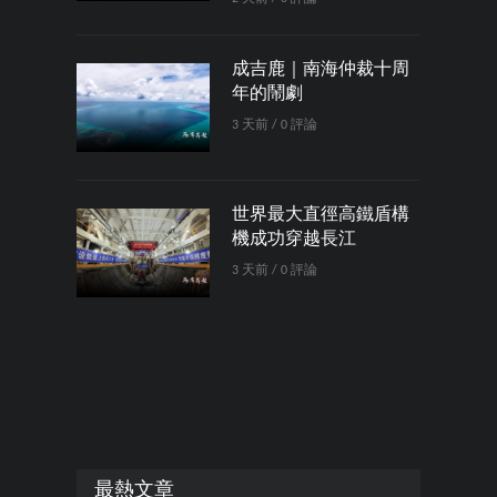
成吉鹿｜南海仲裁十周
年的鬧劇
3 天前 / 0 評論
世界最大直徑高鐵盾構
機成功穿越長江
3 天前 / 0 評論
最熱文章