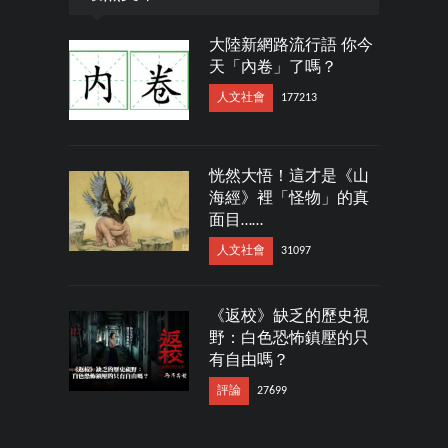
大陸新網路流行語 你今
天「內卷」了嗎？
人文社會
177213
恍然大悟！這才是《山
海經》裡「怪物」的真
面目……
人文社會
31097
《返校》缺乏的歷史視
野：白色恐怖鎮壓的只
有自由嗎？
評論
27699