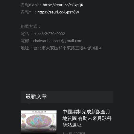
犇報tiktok：
https://reurl.cc/eGkpQR
犇報YT：
https://reurl.cc/Gp1Y8W
聯繫方式：
電話：＋886-2-27080002
電郵：chaiwanbenpost@gmail.com
地址：台北市大安區和平東路三段49號3樓-4
最新文章
中國編制完成新版全月
地質圖 有助未來月球科
研站選址
2 天前 / 0 評論