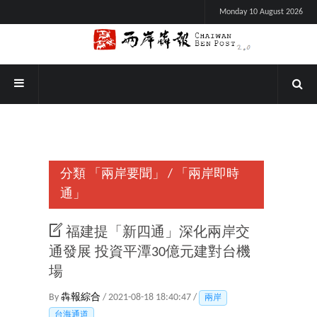
Monday 10 August 2026
分類
「兩岸要聞」
/
「兩岸即時
通」
福建提「新四通」深化兩岸交
通發展 投資平潭30億元建對台機
場
By
犇報綜合
/ 2021-08-18 18:40:47 /
兩岸
台海通道