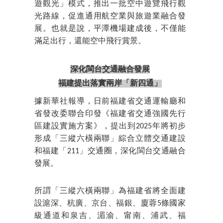
遊觀光」模式，推出一批空中遊覽飛行觀
光路線，促進通用航空業與旅遊業融合發
展。也就是說，平潭機場建成後，不僅能
滿足出行，還能空中飛行賞景。
深化閩台交通融合發展
福建提出落實兩岸「新四通」
據新華社報導，日前福建省交通運輸廳和
省發改委聯合印發《福建省交通強國先行
區建設實施方案》，提出到2025年將初步
形成「三縱六橫兩聯」綜合立體交通建設
和福建「211」交通圈，深化閩台交通融合
發展。
所謂「三縱六橫兩聯」為福建省將全面建
設滬深、杭廣、京台、福銀、廈蓉5條國家
級通道和泉吉、湄渝、甯南、浦武、福