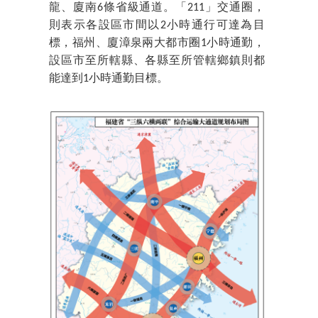
龍、廈南6條省級通道。「211」交通圈，
則表示各設區市間以2小時通行可達為目
標，福州、廈漳泉兩大都市圈1小時通勤，
設區市至所轄縣、各縣至所管轄鄉鎮則都
能達到1小時通勤目標。