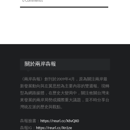
0 Comments
關於兩岸犇報
《兩岸犇報》創刊於2009年4月，原為關注兩岸最
新發展動向與左翼思想為主要內容的雙週報。現轉
型為網路媒體，在歷史大變局中，關注攸關台灣未
來發展的兩岸局勢或國際重大議題，並不時分享台
灣統左派的歷史與觀點。
犇報臉書：
https://reurl.cc/X6vQX0
犇報IG：
https://reurl.cc/Xn1ze