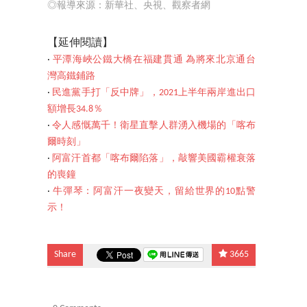
◎報導來源：新華社、央視、觀察者網
【延伸閱讀】
‧
平潭海峽公鐵大橋在福建貫通 為將來北京通台
灣高鐵鋪路
‧
民進黨手打「反中牌」，2021上半年兩岸進出口
額增長34.8％
‧
令人感慨萬千！衛星直擊人群湧入機場的「喀布
爾時刻」
‧
阿富汗首都「喀布爾陷落」，敲響美國霸權衰落
的喪鐘
‧
牛彈琴：阿富汗一夜變天，留給世界的10點警
示！
Share
3665