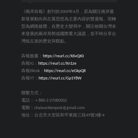
《兩岸犇報》創刊於2009年4月，原為關注兩岸最
新發展動向與左翼思想為主要內容的雙週報。現轉
型為網路媒體，在歷史大變局中，關注攸關台灣未
來發展的兩岸局勢或國際重大議題，並不時分享台
灣統左派的歷史與觀點。
犇報臉書：
https://reurl.cc/X6vQX0
犇報IG：
https://reurl.cc/Xn1ze
犇報tiktok：
https://reurl.cc/eGkpQR
犇報YT：
https://reurl.cc/Gp1Y8W
聯繫方式：
電話：＋886-2-27080002
電郵：chaiwanbenpost@gmail.com
地址：台北市大安區和平東路三段49號3樓-4