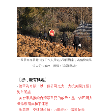
中國雲南祥雲縣法院工作人員徒步巡回辦案，為偏鄉農民
送去司法服務。圖源：祥雲縣法院
【您可能有興趣】
‧
論華為奇蹟：以一個公司之力，力抗美國打壓｜
海外通訊
‧
美智庫兵推給台灣最重要的啟示：盡一切民間力
量推動兩岸和平運動！
‧
朱雲漢｜突破與超越：21世紀的中國政治學