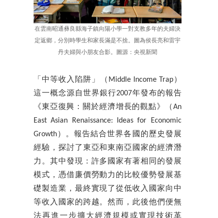
在雲南昭通彝良縣海子鎮向陽小學一對支教多年的夫婦決
定返鄉，分別時學生和家長滿是不捨。圖為侯長亮和雷宇
丹夫婦與小朋友合影。圖源：央視新聞
「中等收入陷阱」（Middle Income Trap）
這一概念源自世界銀行2007年發布的報告
《東亞復興：關於經濟增長的觀點》（An
East Asian Renaissance: Ideas for Economic
Growth）。報告結合世界各國的歷史發展
經驗，探討了東亞和東南亞國家的經濟潛
力。其中發現：許多國家有著相同的發展
模式，憑借廉價勞動力的比較優勢發展基
礎製造業，最終實現了從低收入國家向中
等收入國家的跨越。然而，此後他們便無
法再進一步擴大經濟規模或實現技術革