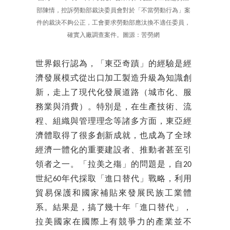
部陳情，控訴勞動部裁決委員會對於「不當勞動行為」案
件的裁決不夠公正，工會要求勞動部應汰換不適任委員，
確實入廠調查案件。圖源：苦勞網
世界銀行認為，「東亞奇蹟」的經驗是經
濟發展模式從出口加工製造升級為知識創
新，走上了現代化發展道路（城市化、服
務業與消費）。特別是，在生產技術、流
程、組織與管理理念等諸多方面，東亞經
濟體取得了很多創新成就，也成為了全球
經濟一體化的重要建設者、推動者甚至引
領者之一。「拉美之殤」的問題是，自20
世紀60年代採取「進口替代」戰略，利用
貿易保護和國家補貼來發展民族工業體
系。結果是，搞了幾十年「進口替代」，
拉美國家在國際上有競爭力的產業並不