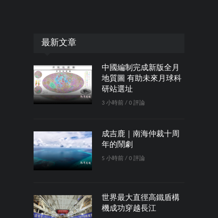
最新文章
中國編制完成新版全月
地質圖 有助未來月球科
研站選址
3 小時前 / 0 評論
成吉鹿｜南海仲裁十周
年的鬧劇
5 小時前 / 0 評論
世界最大直徑高鐵盾構
機成功穿越長江