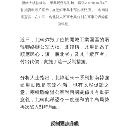
聯絡大樓被爆破，半島局勢陷對峙。這張2007年10月4日
拍攝資料照片顯示，在朝鮮半島中部的板門店，一名南韓
國憲兵（左）和一名北韓人民軍士兵分別在軍事分界線兩
側執勤。
近日，北韓炸毀了位於開城工業園區的兩
韓聯絡辦公室大樓。北韓稱，此舉是為了
順應民心，讓「脫北者」及其「縱容者」
付出代價，實施了這一反制措施。
分析人士指出，北韓近來一系列對南韓強
硬舉動既是表達不滿，也有以壓促談之
意。兩韓聯絡辦公室對兩國關係具有重要
意義，北韓此舉恐令一度緩和的半島局勢
再次陷入對峙局面。
反制逐步升級