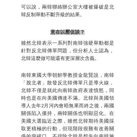
可以說，兩韓聯絡辦公室大樓被爆破是北
韓反制舉動不斷升級的結果。
意在以壓促談？
雖然北韓表示一系列對南韓強硬舉動都是
針對反北韓傳單問題，但分析人士認為，
北韓這麼做可能還有更深層次含義。
南韓東國大學朝鮮學教授金龍賢說，南韓
「脫北者」散發反北韓傳單只是導火線，
北韓不僅是就此向南韓政府表達憤怒，同
時也是在向美國傳達不滿。北韓與美國領
導人去年2月河內會晤無果而終之後，兩國
關係陷入僵持，兩韓關係也明顯惡化。在
美國大選臨近之際，雖然北韓期待美國採
取更積極的行動，但現階段很難有改善關
係的突破口，不排除北韓是想先向南韓施