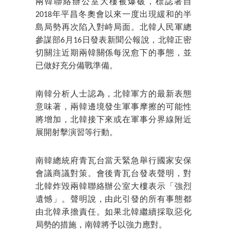
兩韓聯絡辦公室大樓被爆破，標誌著自
2018年平昌冬奧會以來一度出現緩和的半
島局勢再次陷入對峙局面。北韓人民軍總
參謀部6月16日發表新聞公報說，北韓正密
切關注近期兩韓關係每況愈下的事態，並
已做好充分備戰準備。
南韓分析人士認為，北韓軍方的最新表態
意味著，兩韓邊境發生軍事摩擦的可能性
將增加，北韓接下來或在軍事分界線附近
展開射擊演習等行動。
南韓總統府青瓦台當天緊急舉行國家安保
會議商議對策。會後青瓦台發表聲明，對
北韓炸毀兩韓聯絡辦公室大樓表示「強烈
遺憾」。聲明說，由此引發的所有事態都
由北韓承擔責任。如果北韓繼續採取惡化
局勢的措施，南韓將予以強力應對。