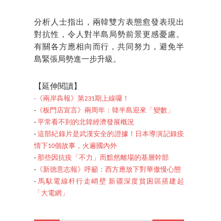
分析人士指出，兩韓雙方表態愈發表現出
對抗性，令人對半島局勢前景更感憂慮。
有關各方應相向而行，共同努力，避免半
島緊張局勢進一步升級。
【延伸閱讀】
‧
《兩岸犇報》第231期上線囉！
‧
《板門店宣言》兩周年：韓半島迎來「變數」
‧
平常看不到的北韓經濟發展概況
‧
這部紀錄片是武漢安全的證據！日本導演記錄疫
情下10個故事，火遍國內外
‧
那些因抗疫「不力」而黯然離場的基層幹部
‧
《新德意志報》呼籲：西方應放下對華傲慢心態
‧
馬馱電線杆行走峭壁 新疆深度貧困區搭建起
「大電網」