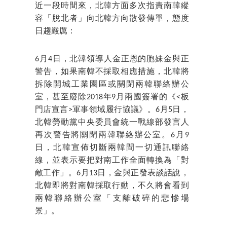
近一段時間來，北韓方面多次指責南韓縱
容「脫北者」向北韓方向散發傳單，態度
日趨嚴厲：
6月4日，北韓領導人金正恩的胞妹金與正
警告，如果南韓不採取相應措施，北韓將
拆除開城工業園區或關閉兩韓聯絡辦公
室，甚至廢除2018年9月兩國簽署的《<板
門店宣言>軍事領域履行協議》。6月5日，
北韓勞動黨中央委員會統一戰線部發言人
再次警告將關閉兩韓聯絡辦公室。6月9
日，北韓宣佈切斷兩韓間一切通訊聯絡
線，並表示要把對南工作全面轉換為「對
敵工作」。6月13日，金與正發表談話說，
北韓即將對南韓採取行動，不久將會看到
兩韓聯絡辦公室「支離破碎的悲慘場
景」。