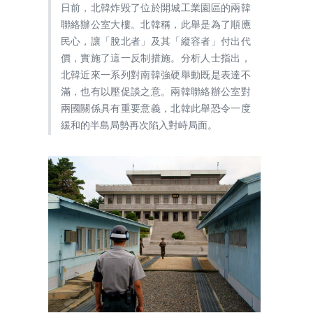
日前，北韓炸毀了位於開城工業園區的兩韓
聯絡辦公室大樓。北韓稱，此舉是為了順應
民心，讓「脫北者」及其「縱容者」付出代
價，實施了這一反制措施。分析人士指出，
北韓近來一系列對南韓強硬舉動既是表達不
滿，也有以壓促談之意。兩韓聯絡辦公室對
兩國關係具有重要意義，北韓此舉恐令一度
緩和的半島局勢再次陷入對峙局面。