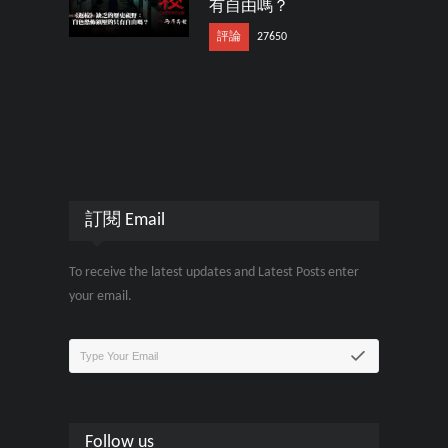
有自由嗎？
評論
27650
訂閱 Email
To receive the latest updates and Latest Posts enter
your email.
Follow us