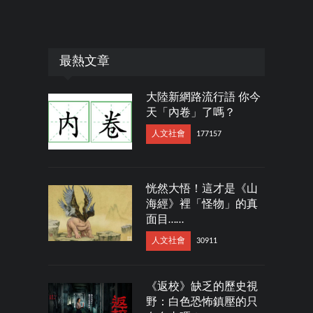
最熱文章
大陸新網路流行語 你今
天「內卷」了嗎？
人文社會
177157
恍然大悟！這才是《山
海經》裡「怪物」的真
面目……
人文社會
30911
《返校》缺乏的歷史視
野：白色恐怖鎮壓的只