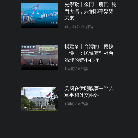
史學勤｜金門、廈門─雙
門大橋，共創和平繁榮
未來
16 小時前 / 0 評論
楊建業｜台灣的「兩快
一慢」：民進黨對社會
治理的確不在行
1 天前 / 0 評論
美國在伊朗戰事中陷入
軍事和外交兩難
1 周前 / 0 評論