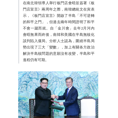
在南北韓領導人舉行板門店會晤並簽署《板
門店宣言》兩周年之際，南韓總統文在寅表
示，《板門店宣言》開啟了半島「不可逆轉
的和平之門」，但過去兩年時間證明了和平
不會一蹴而就。自「金川會」去年2月河內
會晤無果而終後，南韓和美國在半島無核化
談判陷入僵局。分析人士認為，圍繞半島局
勢出現了三大「變數」，加上有關各方政治
解決半島核問題的意願沒有改變，半島和平
進程仍有可期。