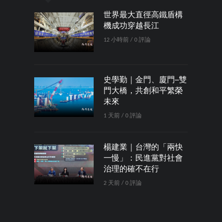
世界最大直徑高鐵盾構
機成功穿越長江
12 小時前 / 0 評論
史學勤｜金門、廈門─雙
門大橋，共創和平繁榮
未來
1 天前 / 0 評論
楊建業｜台灣的「兩快
一慢」：民進黨對社會
治理的確不在行
2 天前 / 0 評論