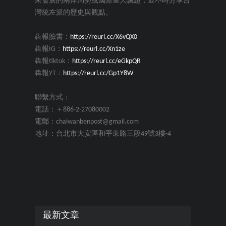
來發展的兩岸局勢或國際重大議題，並不時分享台
灣統左派的歷史與觀點。
犇報臉書：
https://reurl.cc/X6vQX0
犇報IG：
https://reurl.cc/Xn1ze
犇報tiktok：
https://reurl.cc/eGkpQR
犇報YT：
https://reurl.cc/Gp1Y8W
聯繫方式：
電話：＋886-2-27080002
電郵：chaiwanbenpost@gmail.com
地址：台北市大安區和平東路三段49號3樓-4
最新文章