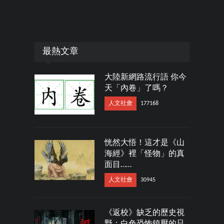
最熱文章
大陸新網路流行語 你今
天「內卷」了嗎？
人文社會
177168
恍然大悟！這才是《山
海經》裡「怪物」的真
面目……
人文社會
30945
《返校》缺乏的歷史視