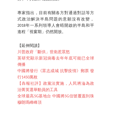
專家指出，目前有關各方對通過對話等方
式政治解決半島問題的意願沒有改變，
2018年一系列領導人會晤開啟的半島和平
進程「視窗期」仍然開放。
【延伸閱讀】
川普政府「斷供」世衛惹眾怒
英研究顯示新冠病毒去年年底可能已全球
傳播
中國將發行《眾志成城 抗擊疫情》郵票 發
行1450萬枚
【犇報社評】政黨法實施，人民將淪為政
治菁英選舉動員的工具
全球最高5G基地台 中國將5G信號覆蓋到珠
穆朗瑪峰峰頂