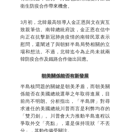
衛生防疫合作帶來機會。
3月初，北韓最高領導人金正恩與文在寅互
致親筆信。南韓總統府說，金正恩在信中
向正在抗擊新冠肺炎疫情的南韓民眾表示
慰問，還闡述了與朝鮮半島局勢相關的立
場和想法。不過，北韓迄今為止尚未就兩
韓防疫合作及鐵路合作做出回應。
朝美關係能否有新發展
半島核問題的關鍵是朝美矛盾，而朝美關
係能否在美國總統選舉之年取得進展，目
前尚不明朗。分析指出，「半島牌」對尋
求連任的美國總統川普而言是利弊均存的
「雙刃劍」。川普會大力推動半島進程以
爭取外交「亮點」，還是保持現狀「不丟
分」，其動作備受關注。