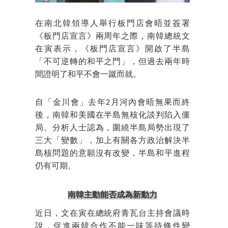
在南北韓領導人舉行板門店會晤並簽署
《板門店宣言》兩周年之際，南韓總統文
在寅表示，《板門店宣言》開啟了半島
「不可逆轉的和平之門」，但過去兩年時
間證明了和平不會一蹴而就。
自「金川會」去年2月河內會晤無果而終
後，南韓和美國在半島無核化談判陷入僵
局。分析人士認為，圍繞半島局勢出現了
三大「變數」，加上有關各方政治解決半
島核問題的意願沒有改變，半島和平進程
仍有可期。
南韓主動能否成為新動力
近日，文在寅在總統府青瓦台主持會議時
說，促進兩韓合作不能一味等待條件變