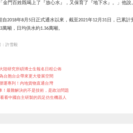
3%。「金門百姓既喝上了『放心水』，又保育了『地下水』。」他說
2018年8月5日正式通水以來，截至2021年12月31日，已累計
3萬噸，日均供水約1.36萬噸。
者：許雪毅
報考大陸研究所碩博士生報名日程公佈
將為台胞台企帶來更大發展空間
聯運專列！內地貨物直通台灣
車！最難解決的不是技術，是政治問題
來看看中國自主研製的四足仿生機器人