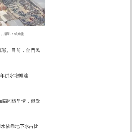
社，攝影：賴進財
3萬噸。目前，金門民
1年供水增幅達
面臨同樣旱情，但受
用水依靠地下水占比