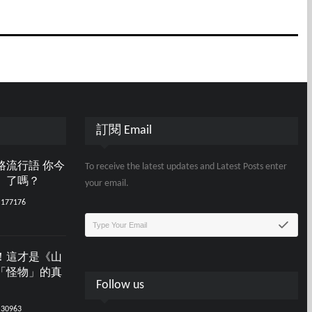
訂閱 Email
路流行語 你今
To receive the latest updates and Latest Posts enter
」了嗎？
your email.
177176
！這才是《山
「怪物」的真
Follow us
30963