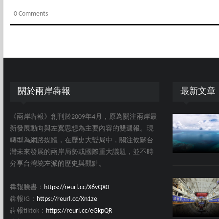
0 Comments
關於兩岸犇報
最新文章
《兩岸犇報》創刊於2009年4月，原為關注兩岸最
新發展動向與左翼思想為主要內容的雙週報。現
轉型為網路媒體，在歷史大變局中，關注攸關台
灣未來發展的兩岸局勢或國際重大議題，並不時
分享台灣統左派的歷史與觀點。
犇報臉書：
https://reurl.cc/X6vQX0
犇報IG：
https://reurl.cc/Xn1ze
犇報tiktok：
https://reurl.cc/eGkpQR