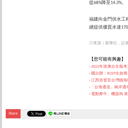
從68%降至14.
福建向金門供水工程自
續提供優質水達170
◎來源｜新華社，記
【您可能有興趣】
‧
2022年港澳台生
‧
國台辦：RCEP生效
‧
江西首發至台灣鐵海
‧
「台海通道」兩岸通
‧
電動犛牛、機器狗 
Share