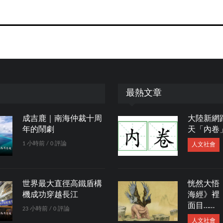
最熱文章
成吉鹿｜南海仲裁十周
大陸新網
年的鬧劇
天「內卷
1 小時前 / 0 評論
人文社會
世界最大直徑高鐵盾構
恍然大悟
機成功穿越長江
海經》裡
面目……
23 小時前 / 0 評論
人文社會