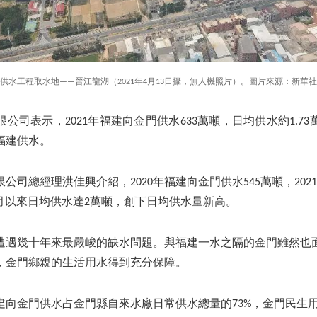
供水工程取水地——晉江龍湖（2021年4月13日攝，無人機照片）。圖片來源：新華
公司表示，2021年福建向金門供水633萬噸，日均供水約1.7
福建供水。
公司總經理洪佳興介紹，2020年福建向金門供水545萬噸，202
1年11月以來日均供水達2萬噸，創下日均供水量新高。
台灣遭遇幾十年來最嚴峻的缺水問題。與福建一水之隔的金門雖然也
，金門鄉親的生活用水得到充分保障。
建向金門供水占金門縣自來水廠日常供水總量的73%，金門民生