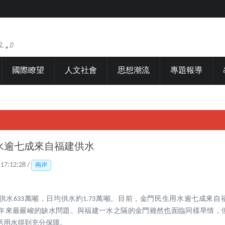
國際瞭望
人文社會
思想潮流
專題報導
水逾七成來自福建供水
 17:12:28 /
兩岸
門供水633萬噸，日均供水約1.73萬噸。目前，金門民生用水逾七成來自福
年來最嚴峻的缺水問題。與福建一水之隔的金門雖然也面臨同樣旱情，
活用水得到充分保障。