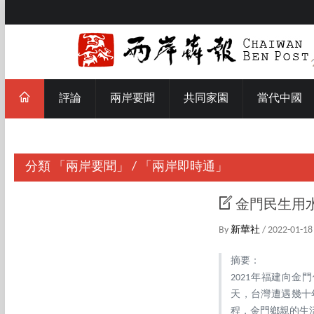
評論
兩岸要聞
共同家園
當代中國
分類
「兩岸要聞」
/
「兩岸即時通」
金門民生用
By
新華社
/ 2022-01-18
摘要：
2021年福建向金
天，台灣遭遇幾十
程，金門鄉親的生