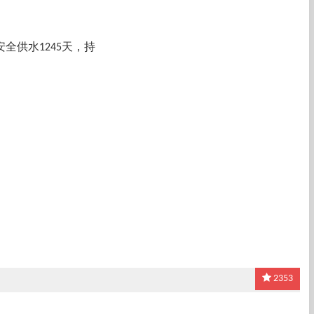
。
安全供水1245天，持
2353