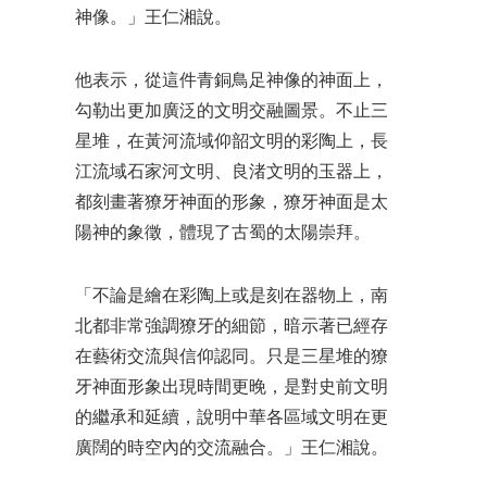
神像。」王仁湘說。
他表示，從這件青銅鳥足神像的神面上，
勾勒出更加廣泛的文明交融圖景。不止三
星堆，在黃河流域仰韶文明的彩陶上，長
江流域石家河文明、良渚文明的玉器上，
都刻畫著獠牙神面的形象，獠牙神面是太
陽神的象徵，體現了古蜀的太陽崇拜。
「不論是繪在彩陶上或是刻在器物上，南
北都非常強調獠牙的細節，暗示著已經存
在藝術交流與信仰認同。只是三星堆的獠
牙神面形象出現時間更晚，是對史前文明
的繼承和延續，說明中華各區域文明在更
廣闊的時空內的交流融合。」王仁湘說。