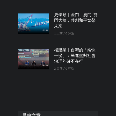
史學勤｜金門、廈門─雙
門大橋，共創和平繁榮
未來
1 天前 / 0 評論
楊建業｜台灣的「兩快
一慢」：民進黨對社會
治理的確不在行
2 天前 / 0 評論
最熱文章