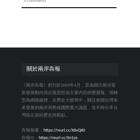
0 Comments
關於兩岸犇報
《兩岸犇報》創刊於2009年4月，原為關注兩岸最
新發展動向與左翼思想為主要內容的雙週報。現轉
型為網路媒體，在歷史大變局中，關注攸關台灣未
來發展的兩岸局勢或國際重大議題，並不時分享台
灣統左派的歷史與觀點。
犇報臉書：
https://reurl.cc/X6vQX0
犇報IG：
https://reurl.cc/Xn1ze