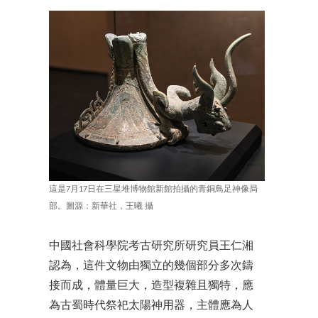
這是7月17日在三星堆博物館新館拍攝的青銅鳥足神像局
部。圖源：新華社，王曦 攝
中國社會科學院考古研究所研究員王仁湘
認為，這件文物由獨立的幾個部分多次鑄
接而成，體量巨大，造型複雜且獨特，應
為古蜀時代祭祀太陽神用器，主體應為人