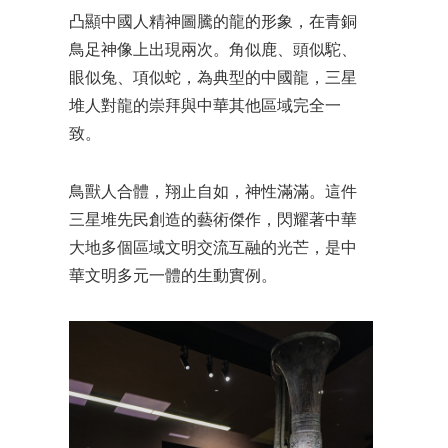
凸顯中國人精神圖騰的龍的形象，在青銅
鳥足神像上出現兩次。角似鹿、頭似駝、
眼似兔、項似蛇，為典型的中國龍，三星
堆人對龍的崇拜與中華其他區域完全一
致。
鳥獸人合體，翔止自如，神性滿滿。這件
三星堆先民創造的藝術傑作，閃耀著中華
大地多個區域文明交流互融的光芒，是中
華文明多元一體的生動實例。