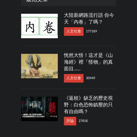
大陸新網路流行語 你今
天「內卷」了嗎？
人文社會
177169
恍然大悟！這才是《山
海經》裡「怪物」的真
面目……
人文社會
30949
《返校》缺乏的歷史視
野：白色恐怖鎮壓的只
有自由嗎？
評論
27656