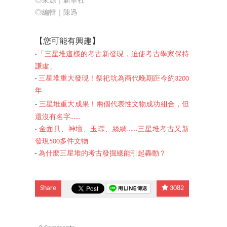
◎來源｜新華社
◎編輯｜陳迅
【您可能有
興趣】
‧
「三星堆這樣的考古新發現，迫使考古學家保持
謙虛」
‧
三星堆重大發現！祭祀坑為商代晚期距今約3200
年
‧
三星堆重大成果！兩個代表性文物成功組合，但
還沒有名字……
‧
金面具、神壇、玉琮、絲綢……三星堆考古又新
發現500多件文物
‧
為什麼三星堆的考古發掘總能引起轟動？
Share
3082