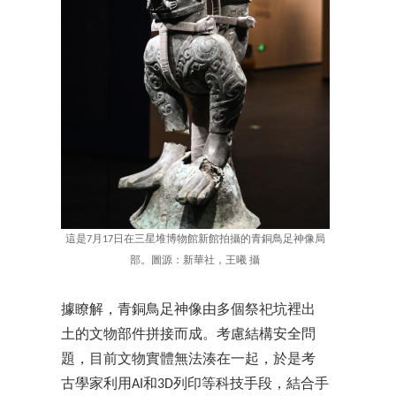
這是7月17日在三星堆博物館新館拍攝的青銅鳥足神像局
部。圖源：新華社，王曦 攝
據瞭解，青銅鳥足神像由多個祭祀坑裡出
土的文物部件拼接而成。考慮結構安全問
題，目前文物實體無法湊在一起，於是考
古學家利用AI和3D列印等科技手段，結合手