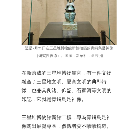
這是7月21日在三星堆博物館新館拍攝的青銅鳥足神像
（研究性復原）。圖源：新華社，童芳 攝
在新落成的三星堆博物館內，有一件文物
融合了三星堆文明、夏商文明的典型特
徵，也兼具良渚、仰韶、石家河等文明的
印記，它就是青銅鳥足神像。
三星堆博物館新館二樓，專為青銅鳥足神
像闢出展覽專區，參觀者莫不嘖嘖稱奇。