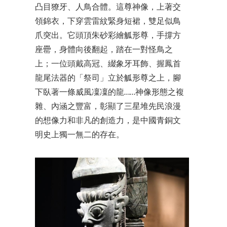
凸目獠牙、人鳥合體。這尊神像，上著交
領錦衣，下穿雲雷紋緊身短裙，雙足似鳥
爪突出。它頭頂朱砂彩繪觚形尊，手撐方
座罍，身體向後翻起，踏在一對怪鳥之
上；一位頭戴高冠、綴象牙耳飾、握鳳首
龍尾法器的「祭司」立於觚形尊之上，腳
下臥著一條威風凜凜的龍……神像形態之複
雜、內涵之豐富，彰顯了三星堆先民浪漫
的想像力和非凡的創造力，是中國青銅文
明史上獨一無二的存在。