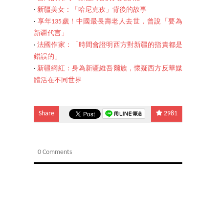
‧
新疆美女：「哈尼克孜」背後的故事
‧
享年135歲！中國最長壽老人去世，曾說「要為
新疆代言」
‧
法國作家：「時間會證明西方對新疆的指責都是
錯誤的」
‧
新疆網紅：身為新疆維吾爾族，懷疑西方反華媒
體活在不同世界
Share
2981
0 Comments