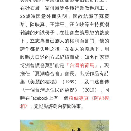
莫那能初中畢業後便流落各個都市打工，
在砂石廠、家俱廠等各種行業做過粗工，
26歲時因意外而失明，因故結識了蘇慶
黎、陳映真、王津平、汪立峽等主持夏潮
雜誌的知識份子，在社會主義思想的啟蒙
下，立志為自己族人的權利而奮鬥。他的
詩作都是失明之後，在友人的協助下，用
吟唱與口述的方式紀錄而成，知名作家藍
博洲曾讚譽莫那能是
「台灣的荷馬」
。現
擔任「夏潮聯合會」會長。出版作品有詩
集《美麗的稻穗》（1989），及口述自傳
《一個台灣原住民的經歷》（2010），同
時在Facebook上有一個
粉絲專頁《阿能摸
相》
，定期點評島內新聞時事。