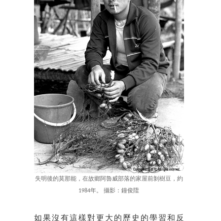
失明後的莫那能，在故鄉阿魯威部落的家屋前剝樹豆，約
1984年。 攝影：鐘俊陞
如果沒有這樣對更大的歷史的學習和反