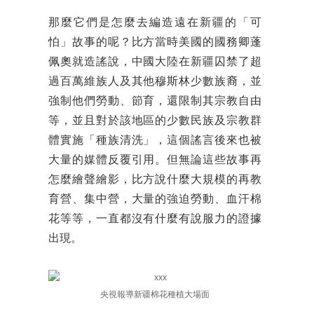
那麼它們是怎麼去編造遠在新疆的「可
怕」故事的呢？比方當時美國的國務卿蓬
佩奧就造謠說，中國大陸在新疆囚禁了超
過百萬維族人及其他穆斯林少數族裔，並
強制他們勞動、節育，還限制其宗教自由
等，並且對於該地區的少數民族及宗教群
體實施「種族清洗」，這個謠言後來也被
大量的媒體反覆引用。但無論這些故事再
怎麼繪聲繪影，比方說什麼大規模的再教
育營、集中營，大量的強迫勞動、血汗棉
花等等，一直都沒有什麼有說服力的證據
出現。
央視報導新疆棉花種植大場面