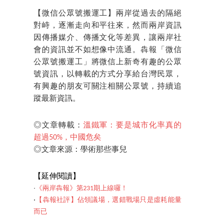
【微信公眾號搬運工】兩岸從過去的隔絕
對峙，逐漸走向和平往來，然而兩岸資訊
因傳播媒介、傳播文化等差異，讓兩岸社
會的資訊並不如想像中流通。犇報「微信
公眾號搬運工」將微信上新奇有趣的公眾
號資訊，以轉載的方式分享給台灣民眾，
有興趣的朋友可關注相關公眾號，持續追
蹤最新資訊。
◎文章轉載：
溫鐵軍：要是城市化率真的
超過50%，中國危矣
◎文章來源：學術那些事兒
【延伸閱讀】
‧
《兩岸犇報》第231期上線囉！
‧
【犇報社評】佔領議場，選錯戰場只是虛耗能量
而已