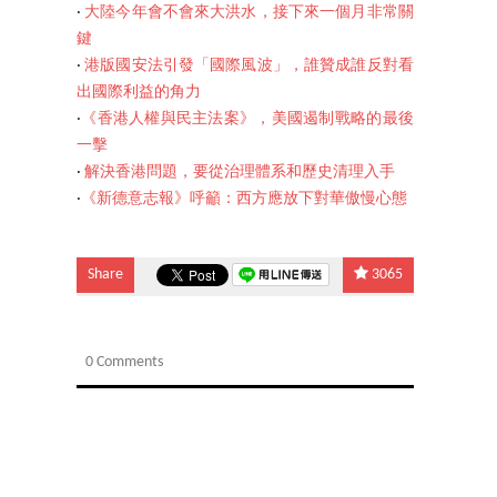
‧
大陸今年會不會來大洪水，接下來一個月非常關
鍵
‧
港版國安法引發「國際風波」，誰贊成誰反對看
出國際利益的角力
‧
《香港人權與民主法案》，美國遏制戰略的最後
一擊
‧
解決香港問題，要從治理體系和歷史清理入手
‧
《新德意志報》呼籲：西方應放下對華傲慢心態
Share
3065
0 Comments