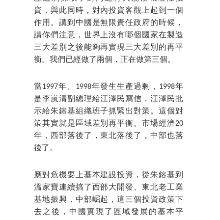
資，與此同時，對內投資客觀上起到一個
作用。講到中國是無限責任政府的時候，
請你們注意，世界上沒有哪個國家在製造
三大差別之後能夠再實現三大差別的再平
衡。我們已經做了兩個，正在做第三個。
當1997年、1998年發生生產過剩，1998年
是李嵐清副總理給江澤民寫信，江澤民批
示給朱鎔基組織班子抓緊出對策。這個對
策其實就是區域差別再平衡。市場經濟20
年，西部落後了，東北落後了，中部也落
後了。
應對危機要上基本建設投資，從朱鎔基到
溫家寶連續搞了西部大開發、東北老工業
基地振興，中部崛起，這三個投資政策下
去之後，中國實現了區域發展的基本平