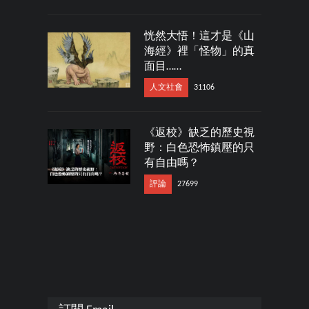
恍然大悟！這才是《山
海經》裡「怪物」的真
面目……
人文社會
31106
《返校》缺乏的歷史視
野：白色恐怖鎮壓的只
有自由嗎？
評論
27699