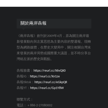
關於兩岸犇報
《兩岸犇報》創刊於2009年4月，原為關注兩岸最
新發展動向與左翼思想為主要內容的雙週報。現轉
型為網路媒體，在歷史大變局中，關注攸關台灣未
來發展的兩岸局勢或國際重大議題，並不時分享台
灣統左派的歷史與觀點。
犇報臉書：
https://reurl.cc/X6vQX0
犇報IG：
https://reurl.cc/Xn1ze
犇報tiktok：
https://reurl.cc/eGkpQR
犇報YT：
https://reurl.cc/Gp1Y8W
聯繫方式：
電話：＋886-2-27080002