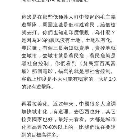
間基本上是不可被官方控制的。
這邊是在那些低種姓人群中發起的毛主義
遊擊隊，周圍這些是低種姓貧民，給個槍
就去打。你們也知道印度很亂，為什麼？
是因為34%的農民沒有土地，土地私有化。
農民嘛，有個三長兩短就賣地，賣掉地就
去城市，去城市就是貧民窟，貧民窟就是
黑社會控制，你們看到《貧民窟百萬富
翁》那個電影，描寫的就是黑社會控制。
客觀上印度是不大可能有穩定的。大約2/3
的邦有遊擊隊。
再看拉美化。近20年來，中國很多人強調
加快城市化，有道理。去巴西也好，其它
拉美國家也好，最好去看看。大都是城市
化率高達70-80%以上的，比我們現在要達
到的目標高得多。