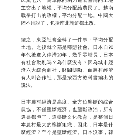
民黨七八十萬軍隊的刺刀逼著臺灣的土地
主交出了地權，平均分配給農民了。越南
戰爭打出的政權，平均分配土地。中國大
陸不用說了，包括南北朝鮮都土改。
總之，東亞社會全幹了一件事：平均分配
土地。之後就全部是穩態社會。日本自90
年代後進入停滯20年，幾乎零增長，日本
有社會動亂嗎？為什麼沒有？因為城市經
濟六大綜合商社，財閥壟斷。而農村經濟
有人叫合作社，那是按西方教科書編出的
說法。
日本農村經濟是高度、全方位壟斷的綜合
農協，不僅壟斷經濟，也壟斷政治，所有
選票都包了，還壟斷文化教育，是整個日
本農村最大的壟斷組織，因此，日本是什
麼經濟？至今是壟斷經濟。日本沒事，韓