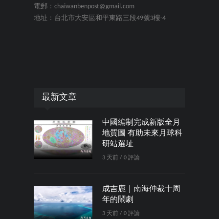
電郵：chaiwanbenpost@gmail.com
地址：台北市大安區和平東路三段49號3樓-4
最新文章
中國編制完成新版全月
地質圖 有助未來月球科
研站選址
3 天前 / 0 評論
成吉鹿｜南海仲裁十周
年的鬧劇
3 天前 / 0 評論