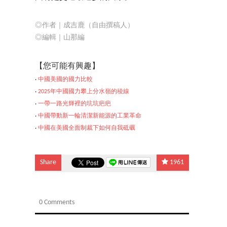
◎作者｜成吉鹿（自由撰稿人）
◎編輯｜山那編
【您可能有興趣】
‧
中國美國的國力比較
‧
2025年中國國力攀上分水嶺的稜線
‧
一帶一路光輝裡的坑坑疤疤
‧
中國帶動新一輪清潔新能源的工業革命
‧
中國在美國全面制裁下如
何自我砥礪
Share
1961
0 Comments