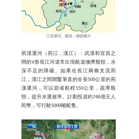
江淮運河。圖源：網路圖片
荊漢運河（荊江，漢江）：武漢和宜昌之
間的V形長江河道常出現航道擁擠瓶頸，水
深不足的障礙。如果在長江兩條支流荊
江，漢江之間開鑿筆直的全長500公里的荊
漢運河，可以節省航程150公里，疏導瓶
頸，提升水運效率。計劃投資約748億元人
民幣，可行駛5000噸船隻。