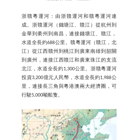
浙贛粵運河：由浙贛運河和贛粵運河連
成。浙贛運河（錢塘江、贛江）從杭州到
金華到衢州到南昌，連接錢塘江、贛江，
水道全長約688公里。贛粵運河（贛江，北
江）從江西贛州到桃江到廣東南雄到韶關
到廣州，連接江西贛江和廣東珠江的支流
北江，水道全長約1,300公里。浙贛粵運河
投資3,200億元人民幣，水道全長約1,988公
里，連接長三角與粵港澳兩大經濟圈，可
行駛5,000噸船隻。