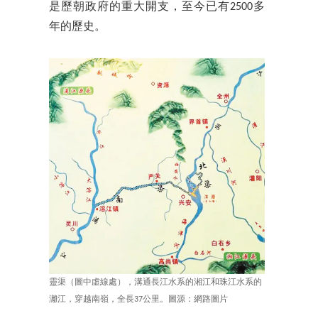
是歷朝政府的重大開支，至今已有2500多
年的歷史。
靈渠（圖中虛線處），溝通長江水系的湘江和珠江水系的
灕江，穿越南嶺，全長37公里。圖源：網路圖片