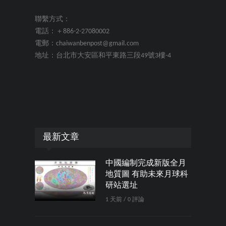
聯繫方式：
電話：＋886-2-27080002
電郵：chaiwanbenpost@gmail.com
地址：台北市大安區和平東路三段49號3樓-4
最新文章
中國編制完成新版全月
地質圖 有助未來月球科
研站選址
1 天前 / 0 評論