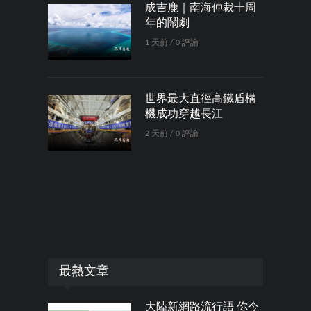
成吉鹿｜南海仲裁十周
年的鬧劇
1 天前 / 0 評論
世界最大直徑高鐵盾構
機成功穿越長江
2 天前 / 0 評論
最熱文章
大陸新網路流行語 你今