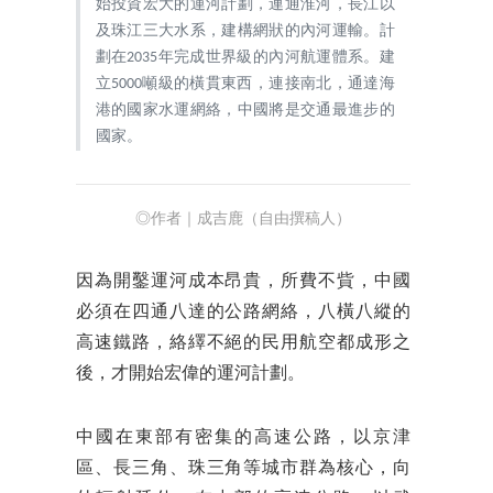
始投資宏大的運河計劃，連通淮河，長江以
及珠江三大水系，建構網狀的內河運輸。計
劃在2035年完成世界級的內河航運體系。建
立5000噸級的橫貫東西，連接南北，通達海
港的國家水運網絡，中國將是交通最進步的
國家。
◎作者｜成吉鹿（自由撰稿人）
因為開鑿運河成本昂貴，所費不貲，中國
必須在四通八達的公路網絡，八橫八縱的
高速鐵路，絡繹不絕的民用航空都成形之
後，才開始宏偉的運河計劃。
中國在東部有密集的高速公路，以京津
區、長三角、珠三角等城市群為核心，向