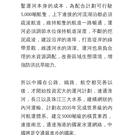
鑿運河本身的成本，為配合計劃可行駛
5,000噸船隻，上下連接的河流湖泊都必須
疏浚航道，維持船隻的航道一路暢通，運
河必須調節水位保持航道深度，不斷的挖
泥疏浚，建設沿岸的港埠，打造堤岸的綠
帶景觀，維護河水的清潔。運河也肩負合
理的水資源調配，改善區域生態環境，增
強防洪抗旱能力。
所以中國在公路、鐵路、航空都完善以
後，才開始投資宏大的運河計劃，連通淮
河，長江以及珠江三大水系，建構網狀的
內河運輸。計劃在2035年完成世界級的內
河航運體系。建立5000噸級的橫貫東西，
連接南北，通達海港的國家水運網絡，中
國將是交通最進步的國家。