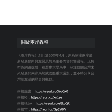
關於兩岸犇報
《兩岸犇報》創刊於2009年4月，原為關注兩岸最
新發展動向與左翼思想為主要內容的雙週報。現轉
型為網路媒體，在歷史大變局中，關注攸關台灣未
來發展的兩岸局勢或國際重大議題，並不時分享台
灣統左派的歷史與觀點。
犇報臉書：
https://reurl.cc/X6vQX0
犇報IG：
https://reurl.cc/Xn1ze
犇報tiktok：
https://reurl.cc/eGkpQR
犇報YT：
https://reurl.cc/Gp1Y8W