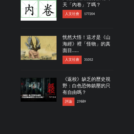
天「內卷」了嗎？
人文社會
177204
恍然大悟！這才是《山
海經》裡「怪物」的真
面目……
人文社會
31052
《返校》缺乏的歷史視
野：白色恐怖鎮壓的只
有自由嗎？
評論
27689