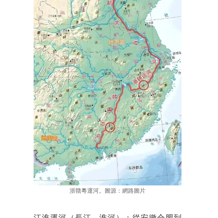
浙贛粵運河。圖源：網路圖片