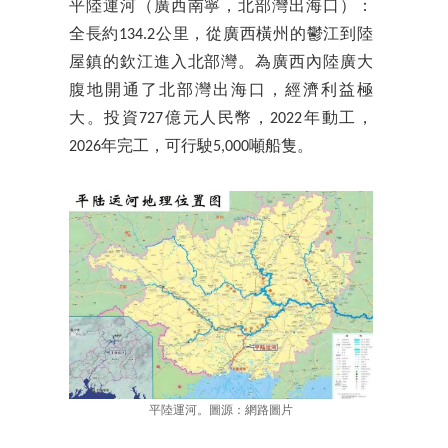
平陸運河（廣西南寧，北部灣出海口）：
全長約134.2公里，從廣西橫州的鬱江到陸
屋鎮的欽江進入北部灣。為廣西內陸廣大
腹地開通了北部灣出海口，經濟利益極
大。投資727億元人民幣，2022年動工，
2026年完工，可行駛5,000噸船隻。
平陸運河。圖源：網路圖片