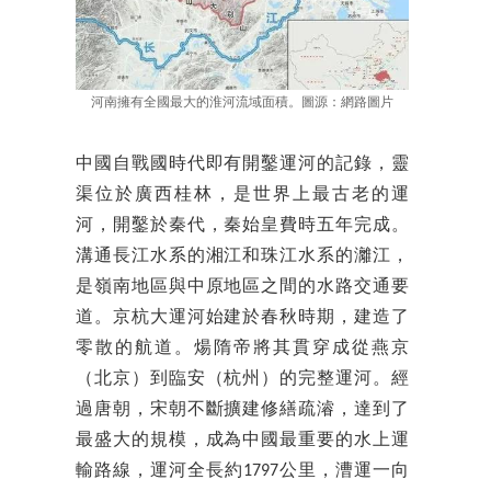
河南擁有全國最大的淮河流域面積。圖源：網路圖片
中國自戰國時代即有開鑿運河的記錄，靈
渠位於廣西桂林，是世界上最古老的運
河，開鑿於秦代，秦始皇費時五年完成。
溝通長江水系的湘江和珠江水系的灕江，
是嶺南地區與中原地區之間的水路交通要
道。京杭大運河始建於春秋時期，建造了
零散的航道。煬隋帝將其貫穿成從燕京
（北京）到臨安（杭州）的完整運河。經
過唐朝，宋朝不斷擴建修繕疏濬，達到了
最盛大的規模，成為中國最重要的水上運
輸路線，運河全長約1797公里，漕運一向