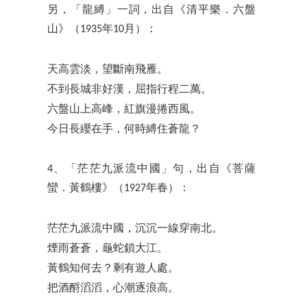
另，「龍縛」一詞，出自《清平樂．六盤
山》（1935年10月）：
天高雲淡，望斷南飛雁。
不到長城非好漢，屈指行程二萬。
六盤山上高峰，紅旗漫捲西風。
今日長纓在手，何時縛住蒼龍？
4、「茫茫九派流中國」句，出自《菩薩
蠻．黃鶴樓》（1927年春）：
茫茫九派流中國，沉沉一線穿南北。
煙雨蒼蒼，龜蛇鎖大江。
黃鶴知何去？剩有遊人處。
把酒酹滔滔，心潮逐浪高。