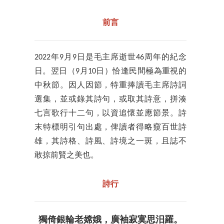
前言
2022年9月9日是毛主席逝世46周年的紀念
日。翌日（9月10日）恰逢民間極為重視的
中秋節。因人因節，特重捧讀毛主席詩詞
選集，並或錄其詩句，或取其詩意，拼湊
七言歌行十二句，以資追懷並應節景。詩
末特標明引句出處，俾讀者得略窺百世詩
雄，其詩格、詩風、詩境之一斑，且誌不
敢掠前賢之美也。
詩行
獨倚銀輪老嫦娥，廣袖寂寞思汨羅。