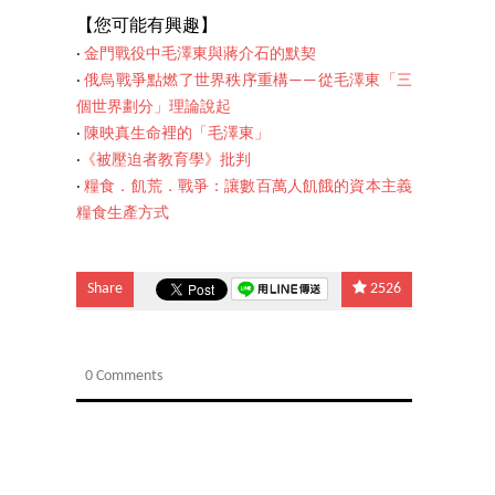
【您可能有
興趣】
‧
金門戰役中毛澤東與蔣介石的默契
‧
俄烏戰爭點燃了世界秩序重構——從毛澤東「三
個世界劃分」理論說起
‧
陳映真生命裡的「毛澤東」
‧
《被壓迫者教育學》批判
‧
糧食．飢荒．戰爭：讓數百萬人飢餓的資本主義
糧食生產方式
Share
2526
0 Comments