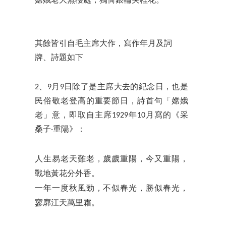
其餘皆引自毛主席大作，寫作年月及詞
牌、詩題如下
2、9月9日除了是主席大去的紀念日，也是
民俗敬老登高的重要節日，詩首句「嫦娥
老」意，即取自主席1929年10月寫的《采
桑子‧重陽》：
人生易老天難老，歲歲重陽，今又重陽，
戰地黃花分外香。
一年一度秋風勁，不似春光，勝似春光，
寥廓江天萬里霜。