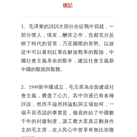
後記
1、毛澤東的詩詞大部分在征戰中寫就，一
部分懷人，憶友，酬答之作，也都充分反
映了時代的背景，乃至國際的形勢。以故
從中可以看到紅軍在解放戰爭的艱險，中
國社會主義革命的艱辛，建設社會主義新
中國的艱困與艱難。
2、1949新中國成立，毛主席為全面建成社
會主義，費盡了心力。其中功過已有各種
評說，然而不論所持論點與立場如何，一
個不容否認的事實是，徹底終結了中國數
千年的封建制度，讓工農大眾真正翻身作
主的毛主席，在人民心中曾享有無比崇隆