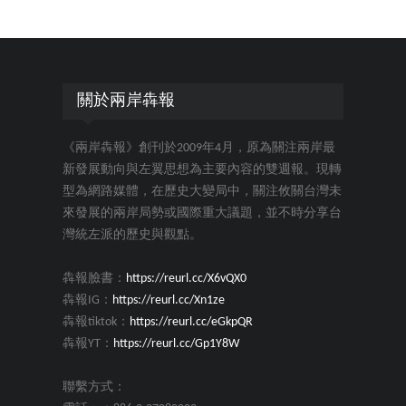
關於兩岸犇報
《兩岸犇報》創刊於2009年4月，原為關注兩岸最
新發展動向與左翼思想為主要內容的雙週報。現轉
型為網路媒體，在歷史大變局中，關注攸關台灣未
來發展的兩岸局勢或國際重大議題，並不時分享台
灣統左派的歷史與觀點。
犇報臉書：
https://reurl.cc/X6vQX0
犇報IG：
https://reurl.cc/Xn1ze
犇報tiktok：
https://reurl.cc/eGkpQR
犇報YT：
https://reurl.cc/Gp1Y8W
聯繫方式：