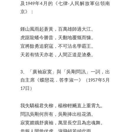
及1949年4月的《七律‧人民解放軍佔領南
京》：
鍾山風雨起蒼黃，百萬雄師過大江。
虎踞龍蟠今勝昔，天翻地覆慨而慷。
宜將餘勇追窮寇，不可沽名學霸王。
天若有情天亦老，人間正道是滄桑。
3、「廣袖寂寞」與「吳剛問訊」一詞，出
自主席《蝶戀花．答李淑一》（1957年5月
17日）
我失驕楊君失柳，楊柳輕颺直上重霄九。
問訊吳剛何所有，吳剛捧出桂花酒。
寂寞嫦娥舒廣袖，萬里長空且為忠魂舞。
忽報人間曾伏虎，淚飛頓若傾盆雨。