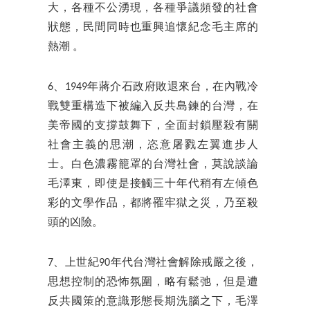
大，各種不公湧現，各種爭議頻發的社會
狀態，民間同時也重興追懷紀念毛主席的
熱潮 。
6、1949年蔣介石政府敗退來台，在內戰冷
戰雙重構造下被編入反共島鍊的台灣，在
美帝國的支撐鼓舞下，全面封鎖壓殺有關
社會主義的思潮，恣意屠戮左翼進步人
士。白色濃霧籠罩的台灣社會，莫說談論
毛澤東，即使是接觸三十年代稍有左傾色
彩的文學作品，都將罹牢獄之災，乃至殺
頭的凶險。
7、上世紀90年代台灣社會解除戒嚴之後，
思想控制的恐怖氛圍，略有鬆弛，但是遭
反共國策的意識形態長期洗腦之下，毛澤