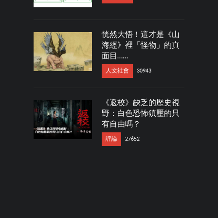
恍然大悟！這才是《山
海經》裡「怪物」的真
面目……
人文社會
30943
《返校》缺乏的歷史視
野：白色恐怖鎮壓的只
有自由嗎？
評論
27652