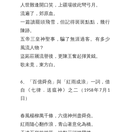
人世難逢開口笑，上疆場彼此彎弓月。
流遍了，郊原血。
一篇讀罷頭飛雪，但記得斑斑點點，幾行
陳跡。
五帝三皇神聖事，騙了無涯過客。有多少
風流人物？
盜跖莊屩流譽後，更陳王奮起揮黃鉞。
歌未竟，東方白。
6、「百億舜堯」與「紅雨成浪」一詞，借
自《七律．送瘟神》之二（1958年7月1
日）
春風楊柳萬千條，六億神州盡舜堯。
紅雨隨心翻作浪，青山著意化為橋。