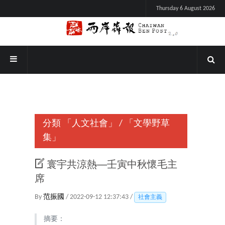
Thursday 6 August 2026
分類
「人文社會」
/
「文學野草
集」
寰宇共涼熱──壬寅中秋懷毛主
席
By
范振國
/ 2022-09-12 12:37:43 /
社會主義
摘要：