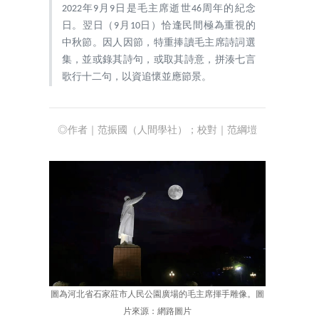
2022年9月9日是毛主席逝世46周年的紀念
日。翌日（9月10日）恰逢民間極為重視的
中秋節。因人因節，特重捧讀毛主席詩詞選
集，並或錄其詩句，或取其詩意，拼湊七言
歌行十二句，以資追懷並應節景。
◎作者｜
范振國（人間學社）；校對
｜
范綱塏
圖為河北省石家莊市人民公園廣場的毛主席揮手雕像。圖
片來源：網路圖片