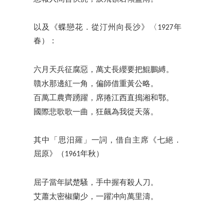
以及《蝶戀花．從汀州向長沙》〈1927年
春）：
六月天兵征腐惡，萬丈長纓要把鯤鵬縛。
贛水那邊紅一角，偏師借重黃公略。
百萬工農齊踴躍，席捲江西直搗湘和鄂。
國際悲歌歌一曲，狂飆為我從天落。
其中「思汨羅」一詞，借自主席《七絕．
屈原》（1961年秋）
屈子當年賦楚騷，手中握有殺人刀。
艾蕭太密椒蘭少，一躍冲向萬里濤。