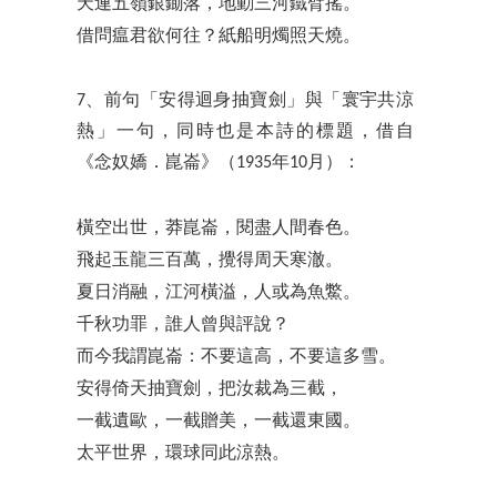
天連五嶺銀鋤落，地動三河鐵臂搖。
借問瘟君欲何往？紙船明燭照天燒。
7、前句「安得迴身抽寶劍」與「寰宇共涼
熱」一句，同時也是本詩的標題，借自
《念奴嬌．崑崙》（1935年10月）：
橫空出世，莽崑崙，閱盡人間春色。
飛起玉龍三百萬，攪得周天寒澈。
夏日消融，江河橫溢，人或為魚鱉。
千秋功罪，誰人曾與評說？
而今我謂崑崙：不要這高，不要這多雪。
安得倚天抽寶劍，把汝裁為三截，
一截遺歐，一截贈美，一截還東國。
太平世界，環球同此涼熱。