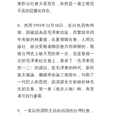
東對台社會大眾而言，依然是一避之唯恐
不及的惡魔化存在。
8、然而1993年12月18日，在白色恐怖時
期，因被認為是毛澤東信徒，而繫獄卅四
年有餘的林書揚，在夏潮聯合會、人間出
版社、政治受難者聯誼會共同舉辦的，戰
後台灣史上破天荒的第一次，也是最後一
次的毛澤東紀念會上，發表了〈毛澤東思
想一二〉的講話。從毛澤東的時代、新民
族主義論、繼續革命論三個面向，勾勒了
一代巨人的思想。該演講全文收錄於林先
生的文集，第一卷《進步人物》輯。有意
者可自行參看。
9、一直以所謂民主自由自詡的台灣社會，