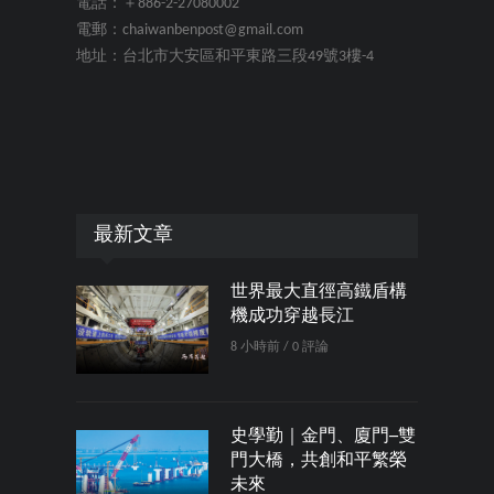
電話：＋886-2-27080002
電郵：chaiwanbenpost@gmail.com
地址：台北市大安區和平東路三段49號3樓-4
最新文章
世界最大直徑高鐵盾構
機成功穿越長江
8 小時前 / 0 評論
史學勤｜金門、廈門─雙
門大橋，共創和平繁榮
未來