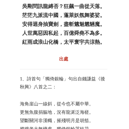
吳剛問訊龍縛否？狂飆一曲從天落。
茫茫九派流中國，蓬萊妖氛舞婆娑。
安得迴身抽寶劍，盡斬魑魅魍魎魔。
人世萬惡因私起，百億舜堯不為多。
紅雨成浪山化橋，太平寰宇共涼熱。
出處
1、詩首句「獨倚銀輪」句出自錢謙益《後
秋興》八首之二：
海角崖山一線斜，從今也不屬中華。
更無魚腹捐軀地，況有龍涎泛海槎。
望斷關河非漢幟，摧殘明月是胡笳。
嫦娥老大無棲處，獨倚銀輪哭桂花。