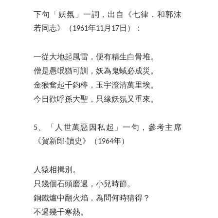
下句「妖氛」一詞，出自《七律．和郭沫
若同志》（1961年11月17日）：
一從大地起風雷，便有精生白骨堆。
僧是愚氓猶可訓，妖為鬼蜮必成災。
金猴奮起千鈞棒，玉宇澄清萬里埃。
今日歡呼孫大聖，只緣妖氛又重來。
5、「人世萬惡因私起」一句，參考主席
《賀新郎‧讀史》（1964年）
人猿相揖別。
只幾個石頭磨過，小兒時節。
銅鐵爐中翻火焰，為問何時猜得？
不過幾千寒熱。