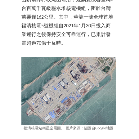
台百萬千瓦級壓水堆核電機組，距離台灣
苗栗僅162公里。其中，華龍一號全球首堆
福清核電5號機組自2021年1月30日投入商
業運行之後保持安全可靠運行，已累計發
電超過70億千瓦時。
福清核電站衛星空照圖。 圖片來源：擷圖自Google地圖