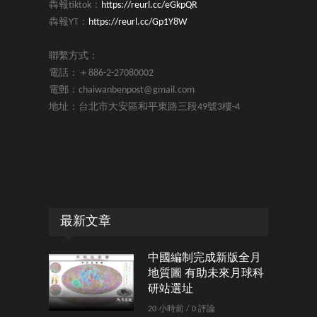
犇報tiktok：
https://reurl.cc/eGkpQR
犇報YT：
https://reurl.cc/Gp1Y8W
聯繫方式：
電話：＋886-2-27080002
電郵：chaiwanbenpost@gmail.com
地址：台北市大安區和平東路三段49號3樓-4
最新文章
中國編制完成新版全月
地質圖 有助未來月球科
研站選址
20 小時前 / 0 評論