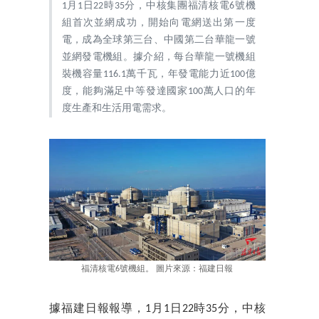
1月1日22時35分，中核集團福清核電6號機
組首次並網成功，開始向電網送出第一度
電，成為全球第三台、中國第二台華龍一號
並網發電機組。據介紹，每台華龍一號機組
裝機容量116.1萬千瓦，年發電能力近100億
度，能夠滿足中等發達國家100萬人口的年
度生產和生活用電需求。
福清核電6號機組。 圖片來源：福建日報
據福建日報報導，1月1日22時35分，中核