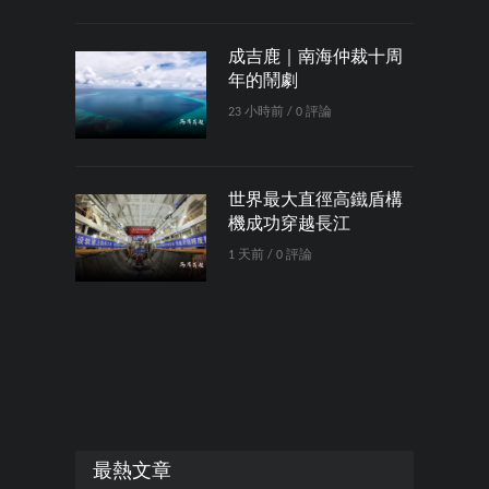
成吉鹿｜南海仲裁十周
年的鬧劇
23 小時前 / 0 評論
世界最大直徑高鐵盾構
機成功穿越長江
1 天前 / 0 評論
最熱文章