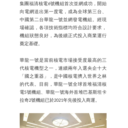
集團福清核電6號機組首次並網成功，開始
向電網送出第一度電，成為全球第三台、
中國第二台華龍一號並網發電機組。經現
場確認，各項技術指標均符合設計要求，
機組狀態良好，為後續正式投入商業運行
奠定基礎。
華龍一號是當前核電市場接受度最高的三
代核電機型之一，連續兩年入選央企十大
「國之重器」，是中國核電擠入世界之林
的代表。目前，華龍一號全球首堆福清核
電5號機組、華龍一號海外首堆巴基斯坦卡
拉奇2號機組已於2021年先後投入商運。