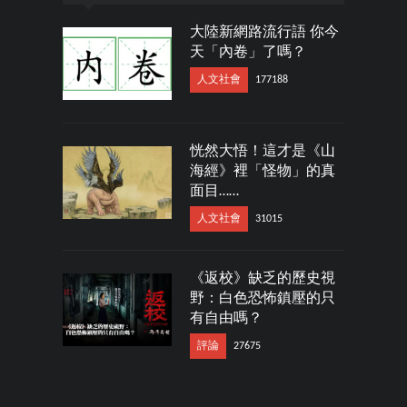
大陸新網路流行語 你今
天「內卷」了嗎？
人文社會
177188
恍然大悟！這才是《山
海經》裡「怪物」的真
面目……
人文社會
31015
《返校》缺乏的歷史視
野：白色恐怖鎮壓的只
有自由嗎？
評論
27675