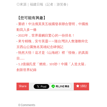
◎來源｜福建日報（記者：游笑春）
【您可能有興趣】
‧
重磅！中法俄英美五核國發表聯合聲明，中國推
動寫入多一條
‧
2022年，世界最觸目驚心的一份排名！
‧
來兮精魄，安兮英靈——隨台灣詩人詹澈瞻仰北
京西山公園無名英雄紀念碑側記
‧
恍然大悟！這才是《山海經》裡「怪物」的真面
目……
‧
1.2億攝氏度「燃燒」101秒！中國「人造太陽」
創新世界紀錄
Share
1882
0 Comments