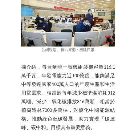
並網現場。 圖片來源：福建日報
據介紹，每台華龍一號機組裝機容量116.1
萬千瓦，年發電能力近100億度，能夠滿足
中等發達國家100萬人口的年度生產和生活
用電需求。相當於每年減少標準煤消耗312
萬噸、減少二氧化碳排放816萬噸，相當於
植樹造林7000多萬棵，對優化中國能源結
構、推動綠色低碳發展，助力實現「碳達
峰、碳中和」目標具有重要意義。