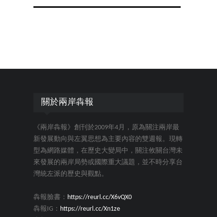
關於兩岸犇報
《兩岸犇報》創刊於2009年4月，原為關注兩岸最
新發展動向與左翼思想為主要內容的雙週報。現轉
型為網路媒體，在歷史大變局中，關注攸關台灣未
來發展的兩岸局勢或國際重大議題，並不時分享台
灣統左派的歷史與觀點。
犇報臉書：
https://reurl.cc/X6vQX0
犇報IG：
https://reurl.cc/Xn1ze