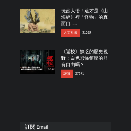
恍然大悟！這才是《山
海經》裡「怪物」的真
面目……
人文社會
31055
《返校》缺乏的歷史視
野：白色恐怖鎮壓的只
有自由嗎？
評論
27691
訂閱 Email