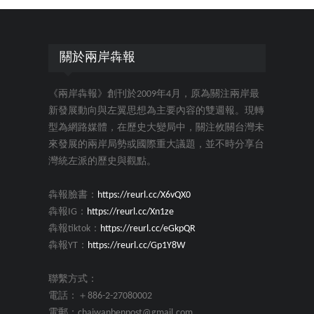
關於兩岸犇報
《兩岸犇報》創刊於2009年4月，原為關注兩岸最
新發展動向與左翼思想為主要內容的雙週報。現轉
型為網路媒體，在歷史大變局中，關注攸關台灣未
來發展的兩岸局勢或國際重大議題，並不時分享台
灣統左派的歷史與觀點。
犇報臉書：
https://reurl.cc/X6vQX0
犇報IG：
https://reurl.cc/Xn1ze
犇報tiktok：
https://reurl.cc/eGkpQR
犇報YT：
https://reurl.cc/Gp1Y8W
聯繫方式：
電話：＋886-2-27080002
電郵：chaiwanbenpost@gmail.com