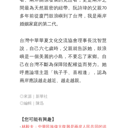
者、兩岸關係發展的見證者，更是兩岸之
間最為天然親密的紐帶。阮詩瑋的父親70
多年前從廈門鼓浪嶼到了台灣，我是兩岸
婚姻家庭的第二代。
台灣中華華夏文化交流協會理事長沈智慧
說，自己六七歲時，父親就告訴她，鼓浪
嶼是一個美麗的小島，不要忘了家鄉。自
己在台灣不斷為保障陸配權益而努力。她
呼應論壇主題「執子手、喜相逢」，認為
兩岸應該越走越近、越走越親。
◎來源｜新華社
◎編輯
｜陳迅
【您可能有興
趣】
‧
林毅夫：中華民族偉大復興是兩岸人民共同的追