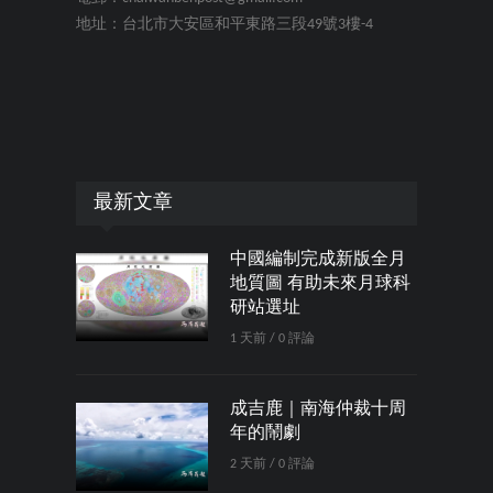
地址：台北市大安區和平東路三段49號3樓-4
最新文章
中國編制完成新版全月
地質圖 有助未來月球科
研站選址
1 天前 / 0 評論
成吉鹿｜南海仲裁十周
年的鬧劇
2 天前 / 0 評論