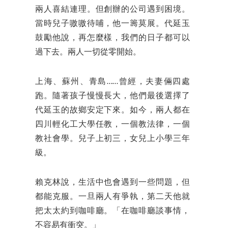
兩人喜結連理。但創辦的公司遇到困境。
當時兒子嗷嗷待哺，他一籌莫展。代延玉
鼓勵他說，再怎麼樣，我們的日子都可以
過下去。兩人一切從零開始。
上海、蘇州、青島……曾經，夫妻倆四處
跑。隨著孩子慢慢長大，他們最後選擇了
代延玉的故鄉安定下來。如今，兩人都在
四川輕化工大學任教，一個教法律，一個
教社會學。兒子上初三，女兒上小學三年
級。
賴克林說，生活中也會遇到一些問題，但
都能克服。一旦兩人有爭執，第二天他就
把太太約到咖啡廳。「在咖啡廳談事情，
不容易有衝突。」