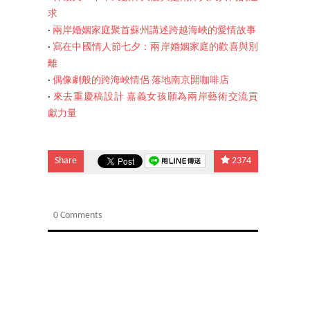
求
‧
兩岸婚姻家庭聚首蘇州講述跨越海峽的愛情故事
‧
寫在中國情人節七夕：兩岸婚姻家庭的歡喜與別
離
‧
偶像劇般的跨海峽情侶 落地南京開咖啡店
‧
來去重慶稿設計 嘉義女孩願為兩岸藝術交流貢
獻力量
Share
2374
0 Comments