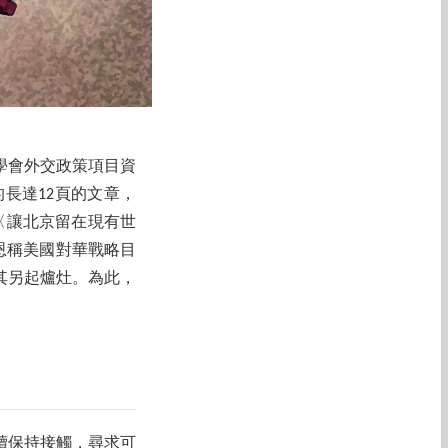
斯學會外交政策項目資
的長達12頁的文章，
標題為〈讓北京留在現有世
er）。何瑞恩稱美國對華戰略目
其另起爐灶。為此，
續保持接觸，尋求可