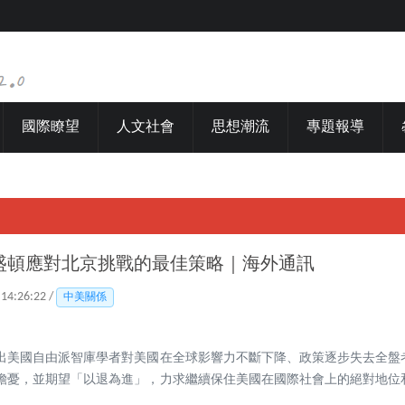
國際瞭望
人文社會
思想潮流
專題報導
盛頓應對北京挑戰的最佳策略｜海外通訊
 14:26:22 /
中美關係
出美國自由派智庫學者對美國在全球影響力不斷下降、政策逐步失去全盤
擔憂，並期望「以退為進」，力求繼續保住美國在國際社會上的絕對地位