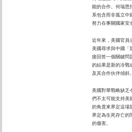
能的合作。何瑞恩
系包含而非孤立中
努力在事關國家安
近年來，美國官員
美國尋求與中國「
接回答一個關鍵問
的結果是新的冷戰
及其合作伙伴傾斜
美國對華戰略缺乏
們不太可能支持美
的角度來界定這場
界定為生死存亡的
的傷害。