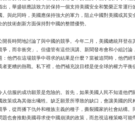
指出，華盛頓應該致力於保持一個支持美國安全和繁榮正常運行
國。與此同時，美國應保持強大的軍力，阻止中國對美國或其安
全的技術創新方面保持對中國的整體優勢。
公開長時間地討論了與中國的競爭。今年二月，美國總統拜登在
競爭，而非衝突」。但儘管有這些演講、新聞發布會和小組討論
題：他們在這場競爭中尋求的結果是什麼？當被追問時，他們經
或者更糟的熱戰。私下裡，他們補充說目標是使全球的權力平衡
。
令人信服的成功願景是危險的。首先，如果美國人民不知道他們
國政策或為其做出犧牲。缺乏願景所導致的缺口，會讓美國的民
競爭，從而播下仇外和種族主義的種子，撕裂國家的社會結構。
問題也會推動美國尋求使中國崩潰的政策，而忽視這種策略可能