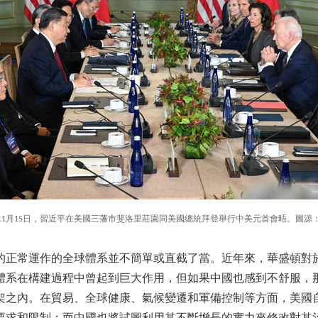
3年11月15日，習近平在美國三藩市斐洛里莊園同美國總統拜登舉行中美元首會晤。圖源
的正常運作的全球體系並不簡單或直截了當。近年來，華盛頓對
體系在構建過程中曾起到巨大作用，但如果中國也感到不舒服，
架之內。在貿易、全球健康、氣候變遷和軍備控制等方面，美國