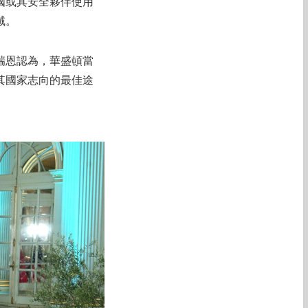
國或其安全夥伴使用
域。
瑞恩認為，華盛頓當
其國家志向的最佳途