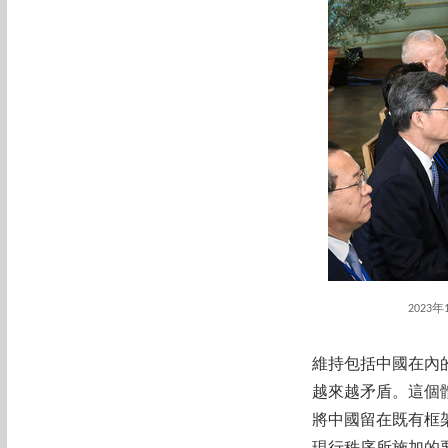
202
維持包括中國在內
越來越矛盾。這個
將中國留在既有框