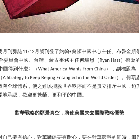
月刊雜誌11/12月號刊登了約翰•桑頓中國中心主任、布魯金
委員會中國、台灣、蒙古事務主任何瑞恩（Ryan Hass）撰寫
到什麼〉（What America Wants From China），副
ategy to Keep Beijing Entangled in the World Ord
參與全球體系，使之難以擺脫世界秩序而不是孤立排斥中國，迫
開地承認，歡迎更繁榮、更和平的中國。
對華戰略的願景真空，將使美國失去國際戰略優勢
對自己要有信心，對華戰略要有耐心，要在對華競爭的同時，繼