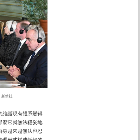
：新華社
於維護現有體系變得
那麼它就無法穩妥地
自身越來越無法容忍