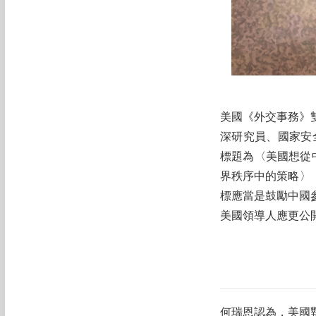
美國《外交事務》雙
深研究員、國家安全
標題為〈美國想從中國得
界秩序中的策略〉（A Str
標應當是鼓勵中國
美國領導人應更公
何瑞恩認為，美國