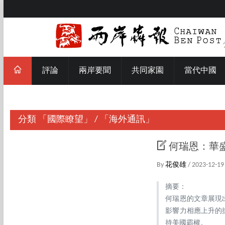
評論
兩岸要聞
共同家園
當代中國
分類
「國際瞭望」
/
「海外通訊」
何瑞恩：華
By
花俊雄
/ 2023-12-19
摘要：
何瑞恩的文章展現
影響力相應上升的
持美國霸權。