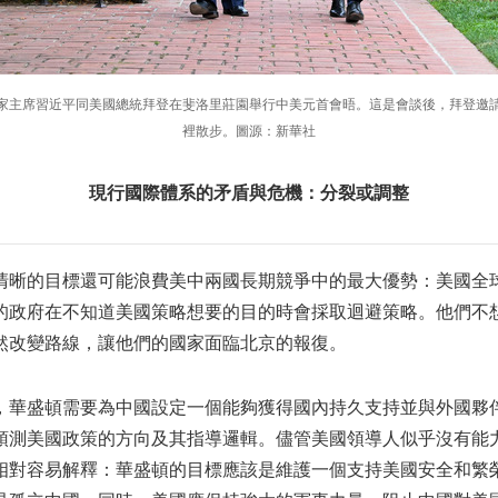
大陸國家主席習近平同美國總統拜登在斐洛里莊園舉行中美元首會晤。這是會談後，拜登
裡散步。圖源：新華社
現行國際體系的矛盾與危機：分裂或調整
清晰的目標還可能浪費美中兩國長期競爭中的最大優勢：美國全
的政府在不知道美國策略想要的目的時會採取迴避策略。他們不
然改變路線，讓他們的國家面臨北京的報復。
，華盛頓需要為中國設定一個能夠獲得國內持久支持並與外國夥
預測美國政策的方向及其指導邏輯。儘管美國領導人似乎沒有能
相對容易解釋：華盛頓的目標應該是維護一個支持美國安全和繁