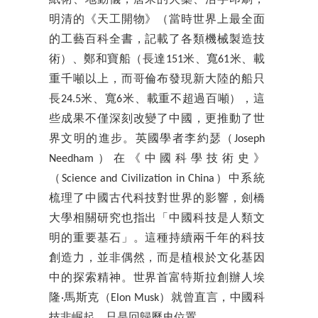
紙術、地動儀，唐宋的火藥、活字印刷，
明清的《天工開物》（當時世界上最全面
的工藝百科全書，記載了各類機械製造技
術）、鄭和寶船（長達151米、寬61米、載
重千噸以上，而哥倫布發現新大陸的船只
長24.5米、寬6米、載重不超過百噸），這
些成果不僅深刻改變了中國，更推動了世
界文明的進步。英國學者李約瑟（Joseph
Needham）在《中國科學技術史》
（Science and Civilization in China）中系統
梳理了中國古代科技對世界的影響，劍橋
大學相關研究也指出「中國科技是人類文
明的重要基石」。這種持續兩千年的科技
創造力，並非偶然，而是植根於文化基因
中的探索精神。世界首富特斯拉創辦人埃
隆·馬斯克（Elon Musk）就曾直言，中國科