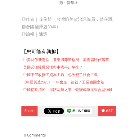
源：新華社
◎作者｜花俊雄（台灣旅美政治評論員，曾任職
聯合國翻譯處30年）
◎編輯｜陳迅
【
您可能
有興
趣】
‧
中美關係新定位，迎來博弈新格局，美獨霸時代落幕
‧
美國必須慢慢習慣與中國平起平坐了
‧
中國不僅改變了資本主義，也改變了社會主義
‧
《中國製造2025》十年奮進，鑄就了工業強國之基
‧
中國從晚清的「海防
塞防之爭」蛻變成陸海複合型強國
Share
657
0 Comments