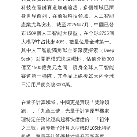
科技在關鍵賽道加速追趕，多個領域已躋
身世界前列，在前沿科技領域、人工智能
產業尤為突出。截至2025年7月，中國已發
布1509個人工智能大模型，在全球3755個
大模型中占比超40%，數量位居全球第一。
其中人工智能獨角獸企業深度探索（Deep
Seek）以開源模式快速崛起，估值介於300
億至1500億美元之間，躋身全球人工智能
賽道第一梯隊，其產品上線後20天內全球
日活用戶便突破3000萬。
在量子計算領域，中國更是實現「雙線領
跑」，「九章三號」光量子計算原型機處
理特定任務比經典超算快億億倍，「祖沖
之三號」超導量子計算原型機以105比特的
規模，將量子計算優越性提升至新高度，