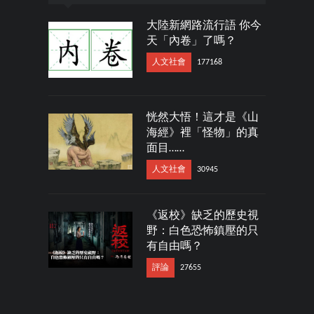
大陸新網路流行語 你今
天「內卷」了嗎？
人文社會
177168
恍然大悟！這才是《山
海經》裡「怪物」的真
面目……
人文社會
30945
《返校》缺乏的歷史視
野：白色恐怖鎮壓的只
有自由嗎？
評論
27655