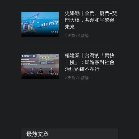
史學勤｜金門、廈門─雙
門大橋，共創和平繁榮
未來
1 天前 / 0 評論
楊建業｜台灣的「兩快
一慢」：民進黨對社會
治理的確不在行
2 天前 / 0 評論
最熱文章