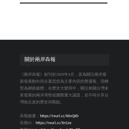
關於兩岸犇報
《兩岸犇報》創刊於2009年4月，原為關注兩岸最
新發展動向與左翼思想為主要內容的雙週報。現轉
型為網路媒體，在歷史大變局中，關注攸關台灣未
來發展的兩岸局勢或國際重大議題，並不時分享台
灣統左派的歷史與觀點。
犇報臉書：
https://reurl.cc/X6vQX0
犇報IG：
https://reurl.cc/Xn1ze