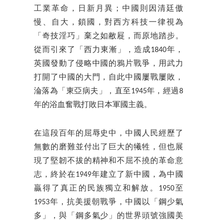
工業革命，日新月異；中國則因清廷傲
慢、自大，鎖國，對西方科技一律視為
「奇技淫巧」棄之如敝屣，而原地踏步。
從而引來了「西力東漸」，造成1840年，
英國發動了侵略中國的鴉片戰爭，用武力
打開了中國的大門，自此中國屢戰屢敗，
淪落為「東亞病夫」，直至1945年，經過8
年的浴血奮戰打敗日本軍國主義。
在這段百年的屈辱史中，中國人民經歷了
無數的磨難並付出了巨大的犧牲，但也展
現了堅韌不拔的精神和不屈不撓的革命意
志，終於在1949年建立了新中國，為中國
贏得了真正的民族獨立和解放。1950至
1953年，抗美援朝戰爭，中國以「鋼少氣
多」，與「鋼多氣少」的世界頭號強國美