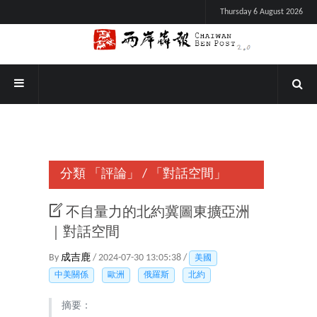
Thursday 6 August 2026
分類
「評論」
/
「對話空間」
不自量力的北約冀圖東擴亞洲
｜對話空間
By
成吉鹿
/ 2024-07-30 13:05:38 /
美國
中美關係
歐洲
俄羅斯
北約
摘要：