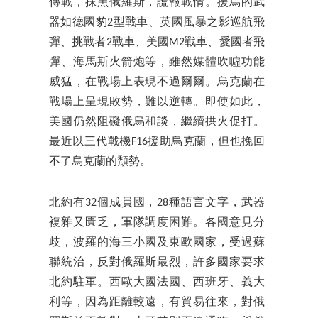
傳戰，抹黑俄羅斯，謊報戰情。援烏的武
器如德國豹2型戰車、英國風暴之影巡航飛
彈、挑戰者2戰車、美國M2戰車、愛國者飛
彈、海馬斯火箭炮等，雖然媒體吹噓功能
威猛，在戰場上表現不過爾爾。烏克蘭在
戰場上呈現敗勢，難以逆轉。即使如此，
美國仍然阻礙俄烏和談，繼續拱火促打。
最近以三代戰機F16援助烏克蘭，但也挽回
不了烏克蘭的頹勢。
北約有32個成員國，28種語言文字，武器
複雜又匱乏，軍隊調度困難。各國意見分
歧，波羅的海三小國及東歐國家，受過蘇
聯統治，反對俄羅斯最烈，許多國家要求
北約駐軍。西歐大國法國、西班牙、義大
利等，因為距離較遠，有貿易往來，對俄