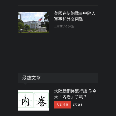
美國在伊朗戰事中陷入
軍事和外交兩難
1 周前 / 0 評論
最熱文章
大陸新網路流行語 你今
天「內卷」了嗎？
人文社會
177163