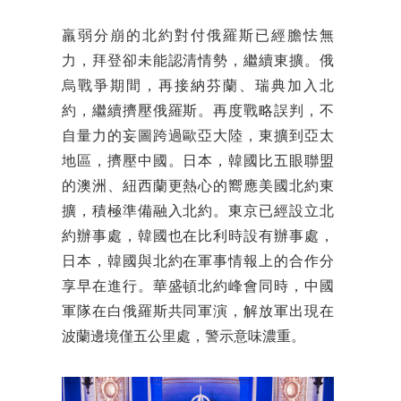
羸弱分崩的北約對付俄羅斯已經膽怯無
力，拜登卻未能認清情勢，繼續東擴。俄
烏戰爭期間，再接納芬蘭、瑞典加入北
約，繼續擠壓俄羅斯。再度戰略誤判，不
自量力的妄圖跨過歐亞大陸，東擴到亞太
地區，擠壓中國。日本，韓國比五眼聯盟
的澳洲、紐西蘭更熱心的嚮應美國北約東
擴，積極準備融入北約。東京已經設立北
約辦事處，韓國也在比利時設有辦事處，
日本，韓國與北約在軍事情報上的合作分
享早在進行。華盛頓北約峰會同時，中國
軍隊在白俄羅斯共同軍演，解放軍出現在
波蘭邊境僅五公里處，警示意味濃重。