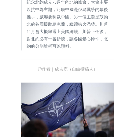
紀念北約成立75週年的北約峰會，大會主要
以抗中為主題，污衊中國是俄烏戰爭的幕後
推手，威嚇要制裁中國。另一個主題是鼓動
北約各國援助烏克蘭，繼續拱火添柴。川普
11月會大概率選上美國總統。川普上任後，
對北約必有一番折騰，讓各國憂心忡忡，北
約的分崩離析可以預料。
◎作者｜成吉鹿（自由撰稿人）