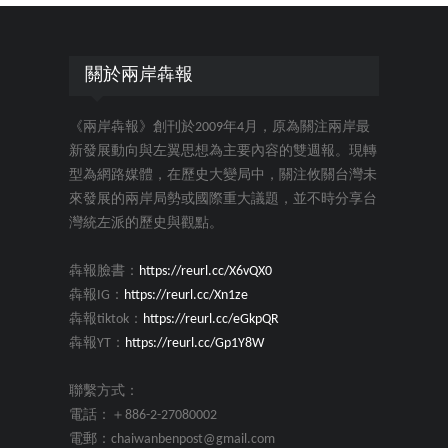
關於兩岸犇報
《兩岸犇報》創刊於2009年4月，原為關注兩岸最
新發展動向與左翼思想為主要內容的雙週報。現轉
型為網路媒體，在歷史大變局中，關注攸關台灣未
來發展的兩岸局勢或國際重大議題，並不時分享台
灣統左派的歷史與觀點。
犇報臉書：
https://reurl.cc/X6vQX0
犇報IG：
https://reurl.cc/Xn1ze
犇報tiktok：
https://reurl.cc/eGkpQR
犇報YT：
https://reurl.cc/Gp1Y8W
聯繫方式：
電話：＋886-2-27080002
電郵：chaiwanbenpost@gmail.com