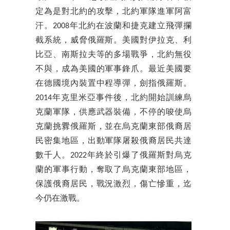
定為是對北約的攻擊，北約軍隊進軍阿富
汗。2008年北約在波蘭和捷克建立飛彈攔
截系統，威脅俄羅斯。美國對伊拉克、利
比亞、南斯拉夫等的多場戰爭，北約無役
不與，成為美國的軍事鋒爪。最近美國要
在德國境內裝置中程導彈，劍指俄羅斯。
2014年克里米亞事件後，北約開始訓練烏
克蘭軍隊，供應武器裝備，不停的唆使烏
克蘭挑釁俄羅斯，並在烏克蘭東部俄裔居
民密集地區，出動軍隊屠殺俄裔居民共達
數千人。2022年終於引爆了俄羅斯對烏克
蘭的軍事行動，奪取了烏克蘭東部地區，
保護俄裔居民，戰況激烈，傷亡慘重，迄
今仍在激戰。