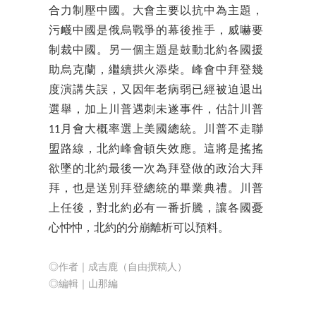
合力制壓中國。大會主要以抗中為主題，
污衊中國是俄烏戰爭的幕後推手，威嚇要
制裁中國。另一個主題是鼓動北約各國援
助烏克蘭，繼續拱火添柴。峰會中拜登幾
度演講失誤，又因年老病弱已經被迫退出
選舉，加上川普遇刺未遂事件，估計川普
11月會大概率選上美國總統。川普不走聯
盟路線，北約峰會頓失效應。這將是搖搖
欲墜的北約最後一次為拜登做的政治大拜
拜，也是送別拜登總統的畢業典禮。川普
上任後，對北約必有一番折騰，讓各國憂
心忡忡，北約的分崩離析可以預料。
◎作者｜成吉鹿（自由撰稿人）
◎編輯｜山那編