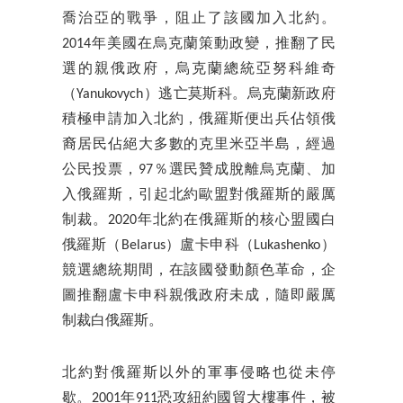
喬治亞的戰爭，阻止了該國加入北約。
2014年美國在烏克蘭策動政變，推翻了民
選的親俄政府，烏克蘭總統亞努科維奇
（Yanukovych）逃亡莫斯科。烏克蘭新政府
積極申請加入北約，俄羅斯便出兵佔領俄
裔居民佔絕大多數的克里米亞半島，經過
公民投票，97％選民贊成脫離烏克蘭、加
入俄羅斯，引起北約歐盟對俄羅斯的嚴厲
制裁。2020年北約在俄羅斯的核心盟國白
俄羅斯（Belarus）盧卡申科（Lukashenko）
競選總統期間，在該國發動顏色革命，企
圖推翻盧卡申科親俄政府未成，隨即嚴厲
制裁白俄羅斯。
北約對俄羅斯以外的軍事侵略也從未停
歇。2001年911恐攻紐約國貿大樓事件，被