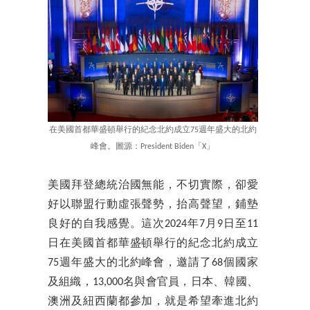
在美國首都華盛頓舉行的紀念北約成立75週年盛大的北約
峰會。圖源：President Biden「X」
美國拜登總統治國無能，不切實際，卻愛
好以聯盟行動虛張聲勢，抬高聲望，鋪墊
良好的自我感覺。這次2024年7月9日至11
日在美國首都華盛頓舉行的紀念北約成立
75週年盛大的北約峰會，邀請了68個國家
及組織，13,000名與會官員，日本、韓國、
澳洲及紐西蘭都參加，就是希望牽進北約