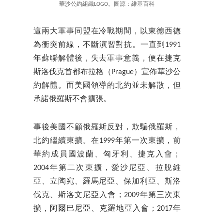
華沙公約組織LOGO。圖源：維基百科
這兩大軍事同盟在冷戰期間，以東德西德
為衝突前線，不斷演習對抗。一直到1991
年蘇聯解體後，失去軍事意義，便在捷克
斯洛伐克首都布拉格（Prague）宣佈華沙公
約解體。而美國領導的北約並未解散，但
承諾俄羅斯不會擴張。
事後美國不顧俄羅斯反對，欺騙俄羅斯，
北約繼續東擴。在1999年第一次東擴，前
華約成員國波蘭、匈牙利、捷克入會；
2004年第二次東擴，愛沙尼亞、拉脫維
亞、立陶宛、羅馬尼亞、保加利亞、斯洛
伐克、斯洛文尼亞入會；2009年第三次東
擴，阿爾巴尼亞、克羅地亞入會；2017年