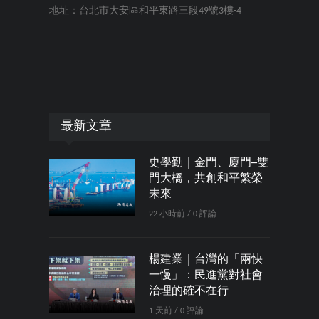
地址：台北市大安區和平東路三段49號3樓-4
最新文章
史學勤｜金門、廈門─雙
門大橋，共創和平繁榮
未來
22 小時前 / 0 評論
楊建業｜台灣的「兩快
一慢」：民進黨對社會
治理的確不在行
1 天前 / 0 評論