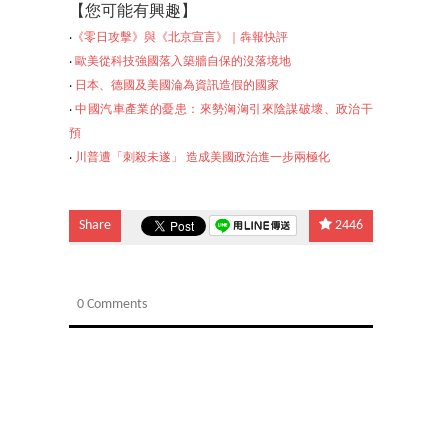
【您可能有興趣】
‧
《零日攻擊》與《北京宣言》｜犇報快評
‧
歐美從科技強國落入築牆自保的沒落境地
‧
日本、德國及美國淪為資訊造假的國家
‧
中國汽車產業的憂患：來勢洶洶引來陰謀破壞、政治干
預
‧
川普遭「刺殺未遂」 造成
美國政治進一步兩極化
Share
2446
0 Comments