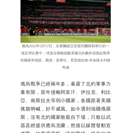
圖為2022年3月17日，在塞爾維亞首都貝爾格勒舉行的一
場足球比賽中，球迷拉橫幅細數美國北約轟炸或挑起戰爭
的國家和地區。圖源：新華社，普雷德拉格·米洛薩夫列維
奇攝
俄烏戰爭已經兩年多，暴露了北約軍事力
量有限，當年侵略阿富汗、伊拉克、利比
亞、南斯拉夫等弱小國家，各國跟著美國
搖旗吶喊，好不威風。如今遇到強國俄羅
斯，沒有北約國家敢親自下場，只敢以武
器及經援供應烏克蘭，然後以媒體發動宣