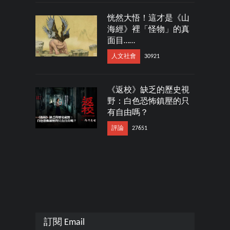
恍然大悟！這才是《山
海經》裡「怪物」的真
面目……
人文社會
30921
《返校》缺乏的歷史視
野：白色恐怖鎮壓的只
有自由嗎？
評論
27651
訂閱 Email