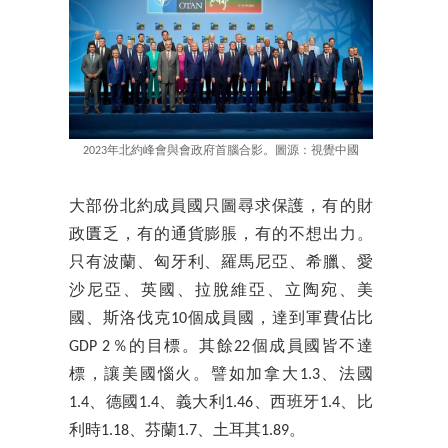
2023年北約峰會與會政府首腦合影。圖源：視覺中國
大部份北約成員國只圖尋求保護，有​​的財
政匱乏，有的通貨膨脹，有的不想出力。
只有波蘭、匈牙利、羅馬尼亞、希臘、愛
沙尼亞、英國、拉脫維亞、立陶宛、美
國、斯洛伐克10個成員國，達到軍費佔比
GDP 2％的目標。其餘22個成員國皆不達
標，讓美國惱火。譬如加拿大1.3、法國
1.4、德國1.4、義大利1.46、西班牙1.4、比
利時1.18、芬蘭1.7、土耳其1.89。