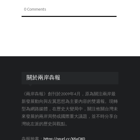
0 Comments
關於兩岸犇報
《兩岸犇報》創刊於2009年4月，原為關注兩岸最
新發展動向與左翼思想為主要內容的雙週報。現轉
型為網路媒體，在歷史大變局中，關注攸關台灣未
來發展的兩岸局勢或國際重大議題，並不時分享台
灣統左派的歷史與觀點。
犇報臉書：
https://reurl.cc/X6vQX0