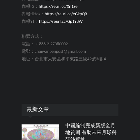
犇報IG：
https://reurl.cc/Xn1ze
犇報tiktok：
https://reurl.cc/eGkpQR
犇報YT：
https://reurl.cc/Gp1Y8W
聯繫方式：
電話：＋886-2-27080002
電郵：chaiwanbenpost@gmail.com
地址：台北市大安區和平東路三段49號3樓-4
最新文章
中國編制完成新版全月
地質圖 有助未來月球科
研站選址