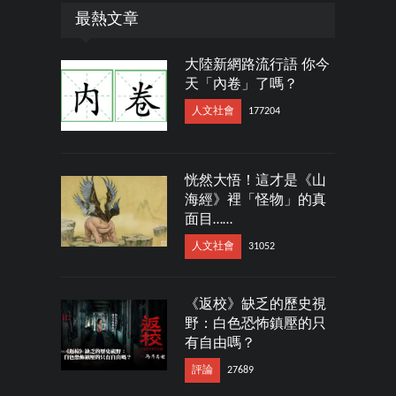
最熱文章
大陸新網路流行語 你今
天「內卷」了嗎？
人文社會
177204
恍然大悟！這才是《山
海經》裡「怪物」的真
面目……
人文社會
31052
《返校》缺乏的歷史視
野：白色恐怖鎮壓的只
有自由嗎？
評論
27689