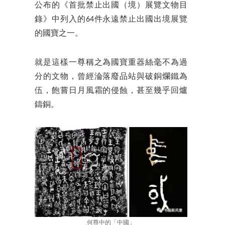
公布的《首批禁止出國（境）展覽文物目
錄》中列入的64件永遠禁止出國出境展覽
的國寶之一。
就是這樣一尊稱之為國寶重器絲毫不為過
分的文物，曾經淪落廢品站與破銅爛鐵為
伍，飽嘗日月風霜的侵蝕，甚至幾乎回爐
鑄銅。
何尊中的「中國」