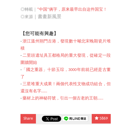
◎轉載｜
“中国”俩字，原来最早出自这件国宝！
｜書畫新風景
◎來源
【您可能
有興趣】
‧
浙江溫州朔門古港，發現數十噸北宋晚期瓷片堆
積
‧
二里頭遺址具王都格局的重大發現，從確定一段
圍牆開始
‧
「國之重器」十節玉琮，3000年前就已經是古董
了
‧
三星堆重大成果！兩個代表性文物成功組合，但
還沒有名字……
‧
藥材上的神秘符號，引出一個古老的王朝……
Share
5869