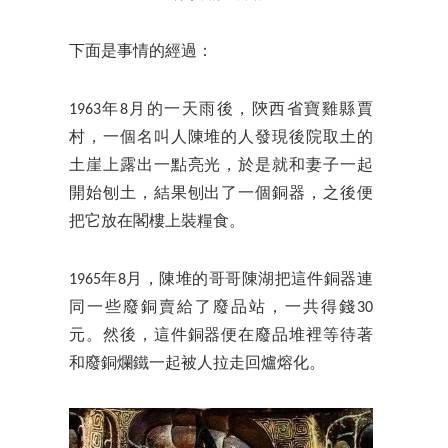
下面是事情的經過：
1963年8月的一天雨後，陝西省寶雞縣賈
村，一個名叫人陳堆的人發現後院取土的
土崖上露出一點亮光，於是就和妻子一起
開始刨土，結果刨出了一個銅器，之後便
把它放在閣樓上裝糧食。
1965年8月，陳堆的哥哥陳湖把這件銅器連
同一些廢銅賣給了廢品站，一共得錢30
元。然後，這件銅器便在廢品堆裡等待著
和廢銅爛鐵一起被人拉走回爐熔化。