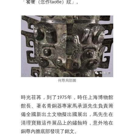
「饕餮（念作taotie）紋」。
何尊局部圖
時光荏苒，到了1975年，時任上海博物館
館長、著名青銅器專家馬承源先生負責籌
備全國新出土文物擬出國展出，馬先生在
清理寶雞這件展品上的鏽蝕時，意外地在
銅尊內膽底部發現了銘文。