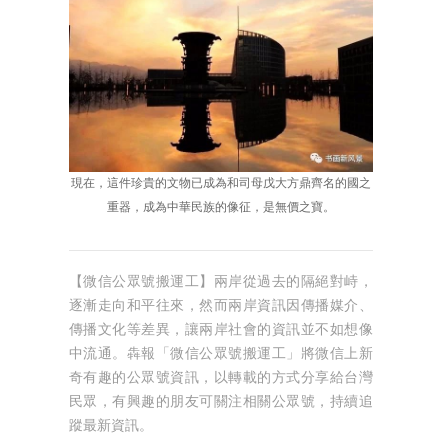
現在，這件珍貴的文物已成為和司母戊大方鼎齊名的國之
重器，成為中華民族的像征，是無價之寶。
【微信公眾號搬運工】兩岸從過去的隔絕對峙，
逐漸走向和平往來，然而兩岸資訊因傳播媒介、
傳播文化等差異，讓兩岸社會的資訊並不如想像
中流通。犇報「微信公眾號搬運工」將微信上新
奇有趣的公眾號資訊，以轉載的方式分享給台灣
民眾，有興趣的朋友可關注相關公眾號，持續追
蹤最新資訊。