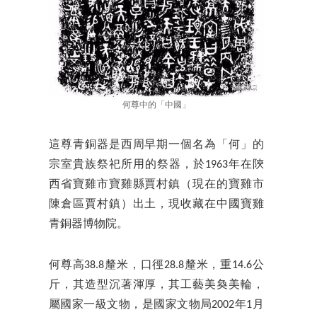
何尊中的「中國」
這尊青銅器是西周早期一個名為「何」的
宗室貴族祭祀所用的祭器，於1963年在陝
西省寶雞市寶雞縣賈村鎮（現在的寶雞市
陳倉區賈村鎮）出土，現收藏在中國寶雞
青銅器博物院。
何尊高38.8釐米，口徑28.8釐米，重14.6公
斤，其造型沉著渾厚，其工藝美奐美輪，
屬國家一級文物，是國家文物局2002年1月