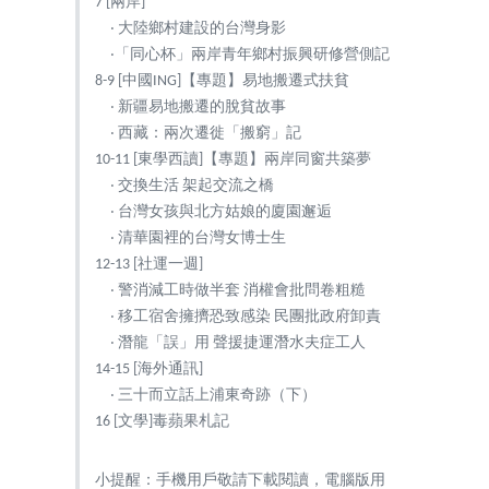
7 [兩岸]
‧ 大陸鄉村建設的台灣身影
‧「同心杯」兩岸青年鄉村振興研修營側記
8-9 [中國ING]【專題】易地搬遷式扶貧
‧ 新疆易地搬遷的脫貧故事
‧ 西藏：兩次遷徙「搬窮」記
10-11 [東學西讀]【專題】兩岸同窗共築夢
‧ 交換生活 架起交流之橋
‧ 台灣女孩與北方姑娘的廈園邂逅
‧ 清華園裡的台灣女博士生
12-13 [社運一週]
‧ 警消減工時做半套 消權會批問卷粗糙
‧ 移工宿舍擁擠恐致感染 民團批政府卸責
‧ 潛龍「誤」用 聲援捷運潛水夫症工人
14-15 [海外通訊]
‧ 三十而立話上浦東奇跡（下）
16 [文學]毒蘋果札記
小提醒：手機用戶敬請下載閱讀，電腦版用