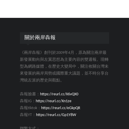
關於兩岸犇報
《兩岸犇報》創刊於2009年4月，原為關注兩岸最
新發展動向與左翼思想為主要內容的雙週報。現轉
型為網路媒體，在歷史大變局中，關注攸關台灣未
來發展的兩岸局勢或國際重大議題，並不時分享台
灣統左派的歷史與觀點。
犇報臉書：
https://reurl.cc/X6vQX0
犇報IG：
https://reurl.cc/Xn1ze
犇報tiktok：
https://reurl.cc/eGkpQR
犇報YT：
https://reurl.cc/Gp1Y8W
聯繫方式：