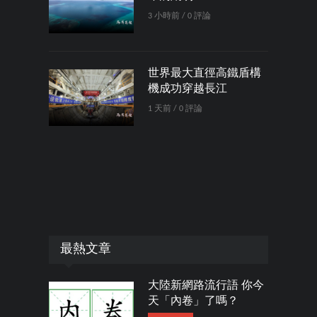
3 小時前 / 0 評論
世界最大直徑高鐵盾構
機成功穿越長江
1 天前 / 0 評論
最熱文章
大陸新網路流行語 你今
天「內卷」了嗎？