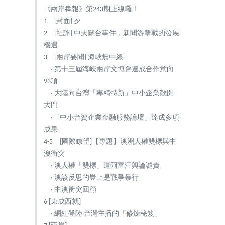
《兩岸犇報》第243期上線囉！
1 [封面] 夕
2 [社評] 中天關台事件，新聞游擊戰的發展
機遇
3 [兩岸要聞] 海峽無中線
‧ 第十三屆海峽兩岸文博會達成合作意向
93項
‧ 大陸向台灣「專精特新」中小企業敞開
大門
‧「中小台資企業金融服務論壇」達成多項
成果
4-5 [國際瞭望]【專題】澳洲人權雙標與中
澳衝突
‧ 澳人權「雙標」遭阿富汗輿論譴責
‧ 澳該反思的豈止是戰爭暴行
‧ 中澳衝突回顧
6 [東成西就]
‧ 網紅登陸 台灣主播的「修煉秘笈」