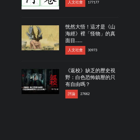
人文社會
177177
恍然大悟！這才是《山
海經》裡「怪物」的真
面目……
人文社會
30973
《返校》缺乏的歷史視
野：白色恐怖鎮壓的只
有自由嗎？
評論
27662