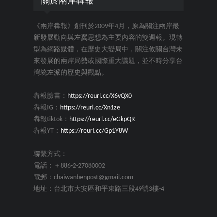
關於兩岸犇報
《兩岸犇報》創刊於2009年4月，原為關注兩岸最
新發展動向與左翼思想為主要內容的雙週報。現轉
型為網路媒體，在歷史大變局中，關注攸關台灣未
來發展的兩岸局勢或國際重大議題，並不時分享台
灣統左派的歷史與觀點。
犇報臉書：
https://reurl.cc/X6vQX0
犇報IG：
https://reurl.cc/Xn1ze
犇報tiktok：
https://reurl.cc/eGkpQR
犇報YT：
https://reurl.cc/Gp1Y8W
聯繫方式：
電話：＋886-2-27080002
電郵：chaiwanbenpost@gmail.com
地址：台北市大安區和平東路三段49號3樓-4