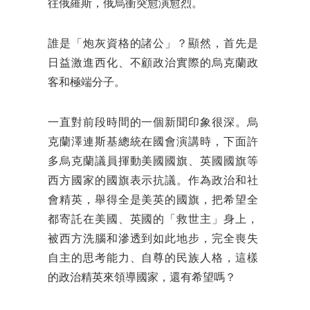
往俄羅斯，俄烏衝突愈演愈烈。
誰是「炮灰資格的諸公」？顯然，首先是
日益激進西化、不顧政治實際的烏克蘭政
客和極端分子。
一直對前段時間的一個新聞印象很深。烏
克蘭澤連斯基總統在國會演講時，下面許
多烏克蘭議員揮動美國國旗、英國國旗等
西方國家的國旗表示抗議。作為政治和社
會精英，舉得全是美英的國旗，把希望全
都寄託在美國、英國的「救世主」身上，
被西方洗腦和滲透到如此地步，完全喪失
自主的思考能力、自尊的民族人格，這樣
的政治精英來領導國家，還有希望嗎？