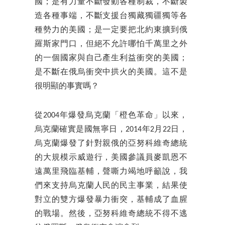
國；是有力量不斷發動各種制裁，不斷製
造各種事端，不斷支援台獨藏獨疆獨等各
種勢力的美國；是一定要把北約東擴到俄
羅斯家門口，但絕不允許哪怕千萬里之外
的一個國家與自己產生利益衝突的美國；
是不斷在俄烏衝突中拱火的美國。這不是
很明顯的事實嗎？
從2004年爆發烏克蘭「橙色革命」以來，
烏克蘭確實是國無寧日，2014年2月22日，
烏克蘭爆發了針對親俄的亞努科維奇總統
的大規模示威遊行，美國參議員麥凱恩不
遠萬里飛臨基輔，聲嘶力竭地呼籲說，我
們來支持烏克蘭人民的民主事業，結果使
對立的雙方爆發暴力衝突，基輔成了血腥
的戰場。然後，亞努科維奇總統不得不逃