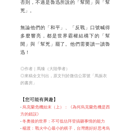
否則，不過是魯迅所說的「幫閒」與「幫
兇」。
無論他們的「和平」、「反戰」口號喊得
多麼響亮，都是世界霸權結構下的「幫
閒」與「幫兇」罷了。他們需要讀一讀魯
迅！
◎作者｜馬臻（大陸學者）
◎來稿全文刊出，原文刊於微信公眾號「馬振衣
的書房」
【您可能有興趣】
‧
烏克蘭危機始末（上）：《為何烏克蘭危機是西
方的錯誤》
‧
冬奧後的世界：不可低估拜登搞砸事情的能力
‧
楊渡：戰火中心最小的棋子，台灣應好好思考烏