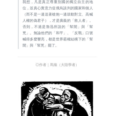
我想，凡是真正尊重別國的獨立自主的地
位，並真心實意力促俄烏談判的國家和個人
（而不是一邊送著槍炮一邊鼓動對立、高喊
人權的偽君子），才是廣義的「救人者」。
否則，不過是魯迅所說的「幫閒」與「幫
兇」。無論他們的「和平」、「反戰」口號
喊得多麼響亮，都是世界霸權結構下的「幫
閒」與「幫兇」罷了。
◎作者｜馬臻（大陸學者）