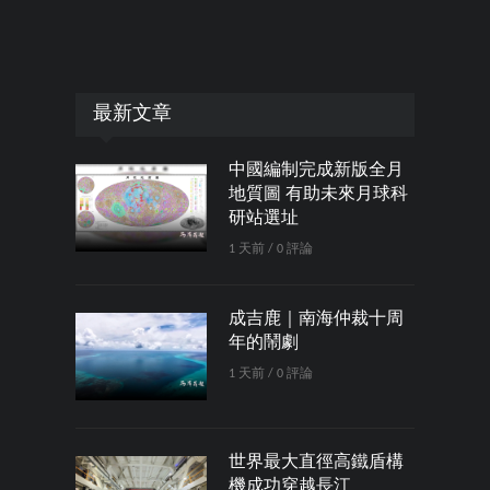
最新文章
中國編制完成新版全月
地質圖 有助未來月球科
研站選址
1 天前 / 0 評論
成吉鹿｜南海仲裁十周
年的鬧劇
1 天前 / 0 評論
世界最大直徑高鐵盾構
機成功穿越長江