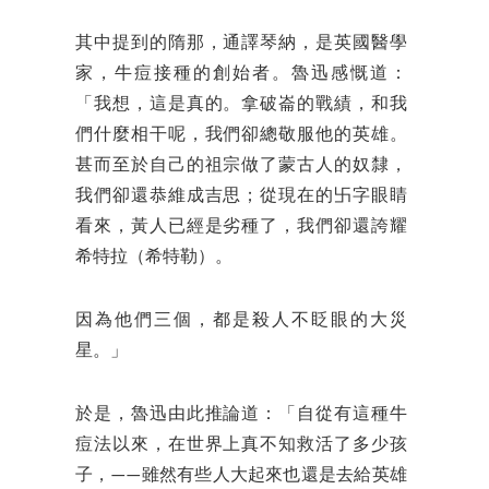
其中提到的隋那，通譯琴納，是英國醫學
家，牛痘接種的創始者。魯迅感慨道：
「我想，這是真的。拿破崙的戰績，和我
們什麼相干呢，我們卻總敬服他的英雄。
甚而至於自己的祖宗做了蒙古人的奴隸，
我們卻還恭維成吉思；從現在的卐字眼睛
看來，黃人已經是劣種了，我們卻還誇耀
希特拉（希特勒）。
因為他們三個，都是殺人不眨眼的大災
星。」
於是，魯迅由此推論道：「自從有這種牛
痘法以來，在世界上真不知救活了多少孩
子，——雖然有些人大起來也還是去給英雄