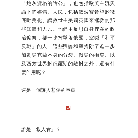
「炮灰資格的諸公」，也包括歐美主流輿
論下的媒體、人民，包括依然寄希望於徹
底歐美化、讓救世主美國英國來拯救的那
些媒體和人民。他們不反思自身存在的政
治偏向，卻一味抨擊著俄國，空喊「和平
反戰」的人；這些輿論和舉措除了進一步
加劇烏克蘭本身的分裂、俄烏的衝突、以
及西方世界對俄羅斯的敵對之外，還有什
麼作用呢？
這是一個讓人悲傷的事實。
四
誰是「救人者」？