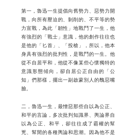
第一，魯迅一生提倡向舊勢力、惡勢力開
戰，向所有壓迫的、剝削的、不平等的勢
力宣戰，為此「韌性」地戰鬥了一生，他
有強烈的「戰士」意識，他的創作往往也
是他的「匕首」、「投槍」，所以，他本
身具有強烈的批判性，是戰鬥的一生。他
從不自居平和，他從不像某些心懷獨特的
意識形態傾向，卻自居公正自由的「公
知」們那樣，擺出一副啟蒙別人的醜惡嘴
臉。
二，魯迅一生，最憎惡那些自以為公正、
和平的言論，多次批判知識界、輿論界自
以為公正、和平，卻往往成了霸權的幫
兇、幫閒的各種輿論和思潮。因為他不是