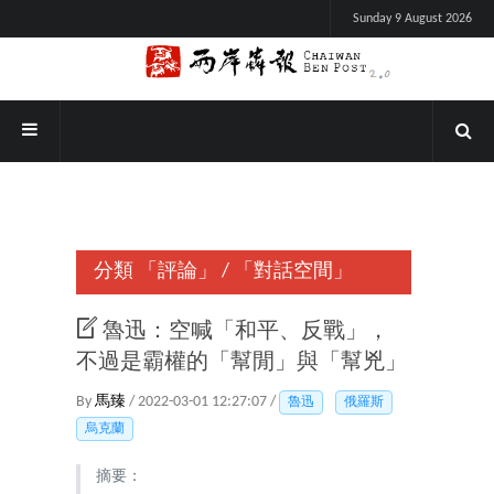
Sunday 9 August 2026
分類
「評論」
/
「對話空間」
魯迅：空喊「和平、反戰」，
不過是霸權的「幫閒」與「幫兇」
By
馬臻
/ 2022-03-01 12:27:07 /
魯迅
俄羅斯
烏克蘭
摘要：