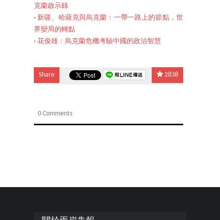
克蘭啟示錄
‧
新疆、哈薩克與烏克蘭：一帶一路上的節點，世
界變局的轉點
‧
花俊雄：烏克蘭危機考驗中國的政治智慧
Share
2838
0 Comments