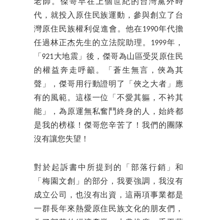
老師。傑哥早在上個世紀的台灣黨外時
代，就投入原住民族運動，參與創立了台
灣原住民族權利促進會。他在1990年代擔
任過林正杰先生的立法院助理。1999年，
「921大地震」後，傑哥為山區受災原住民
的權益奔走呼籲。「蒼生無言，俠為其
聲」，傑哥用行動證明了「俠之大者」應
有的風範。這樣一位「不愛其軀，不衿其
能」，為原運無私奮鬥終身的人，始終都
是我的榜樣！傑哥您辛苦了！我們的團隊
沒有讓您失望！
對於起訴書中所提到的「部落行銷」和
「梅園文創」的部分，我要強調，我沒有
成立公司，也沒有出資，這兩項事業都是
一群長年來熱愛原住民族文化的朋友們，