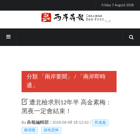
Friday 7 August 2026
分類
「兩岸要聞」
/
「兩岸即時
通」
遭北檢求刑12年半 高金素梅：
黑夜一定會結束！
By
犇報編輯部
/ 2026-06-08 18:12:42 /
民進黨
賴清德
綠色恐怖