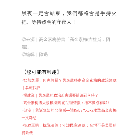
黑夜一定會結束，我們都將會是手持火
把、等待黎明的守夜人！
◎來源｜高金素梅臉書「高金素梅(吉娃斯．阿
麗)」
◎編輯｜陳迅
【
您可能有興趣】
‧
欲加之罪，何患無辭？民進黨整肅高金素梅的政治效應
｜犇報快評
‧
楊建業｜民進黨的政治迫害還要延綿到何時？
‧
高金素梅遭大規模搜索 前助理聲援：德不孤必有鄰！
‧
儲漁｜荒誕無知的悲傷感──讀Kolas Yotaka攻擊高金素梅
一文雜想
‧
拒絕軍購，抗議清
算！守護民主連線：台灣不是美國的
提款機