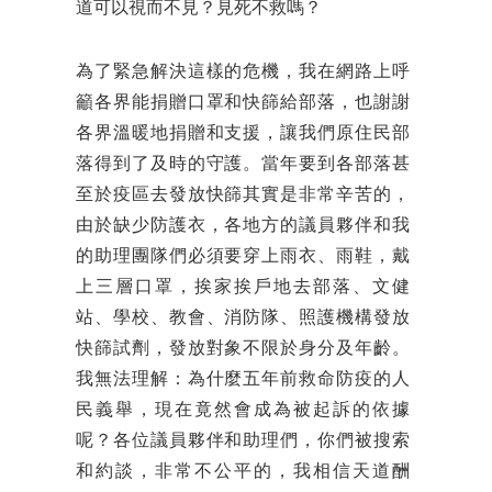
道可以視而不見？見死不救嗎？
為了緊急解決這樣的危機，我在網路上呼
籲各界能捐贈口罩和快篩給部落，也謝謝
各界溫暖地捐贈和支援，讓我們原住民部
落得到了及時的守護。當年要到各部落甚
至於疫區去發放快篩其實是非常辛苦的，
由於缺少防護衣，各地方的議員夥伴和我
的助理團隊們必須要穿上雨衣、雨鞋，戴
上三層口罩，挨家挨戶地去部落、文健
站、學校、教會、消防隊、照護機構發放
快篩試劑，發放對象不限於身分及年齡。
我無法理解：為什麼五年前救命防疫的人
民義舉，現在竟然會成為被起訴的依據
呢？各位議員夥伴和助理們，你們被搜索
和約談，非常不公平的，我相信天道酬