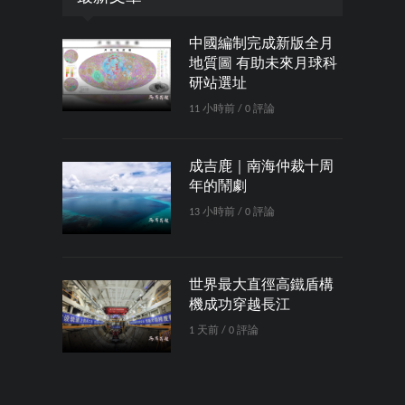
中國編制完成新版全月
地質圖 有助未來月球科
研站選址
11 小時前 / 0 評論
成吉鹿｜南海仲裁十周
年的鬧劇
13 小時前 / 0 評論
世界最大直徑高鐵盾構
機成功穿越長江
1 天前 / 0 評論