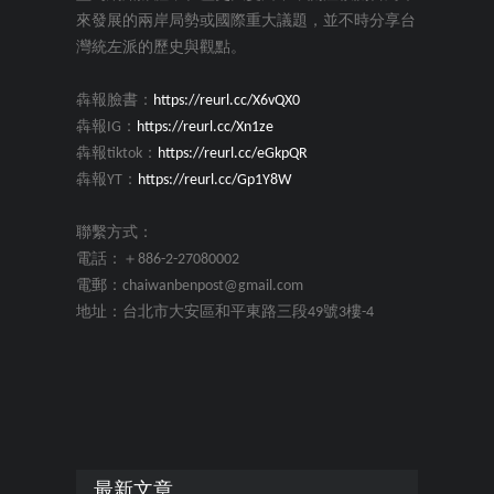
來發展的兩岸局勢或國際重大議題，並不時分享台
灣統左派的歷史與觀點。
犇報臉書：
https://reurl.cc/X6vQX0
犇報IG：
https://reurl.cc/Xn1ze
犇報tiktok：
https://reurl.cc/eGkpQR
犇報YT：
https://reurl.cc/Gp1Y8W
聯繫方式：
電話：＋886-2-27080002
電郵：chaiwanbenpost@gmail.com
地址：台北市大安區和平東路三段49號3樓-4
最新文章