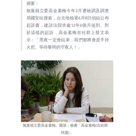
摘要：
無黨籍立委高金素梅今年2月遭檢調及調查
局國安站搜索，台北地檢署6月8日偵結公布
起訴書，建請法院求處12年6個月徒刑。對
於這樣的起訴，高金素梅在社群上發文表
示：「黑夜一定會結束，我們都將會是手持
火把、等待黎明的守夜人！」
無黨籍立委高金素梅。圖源：臉書「高金素梅(吉娃斯．
阿麗)」