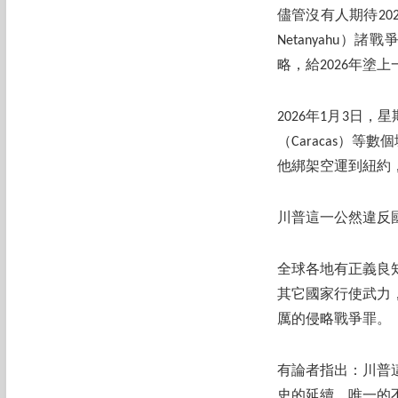
儘管沒有人期待202
Netanyahu
略，給2026年塗
2026年1月3日
（Caracas）等
他綁架空運到紐約
川普這一公然違反
全球各地有正義良
其它國家行使武力
厲的侵略戰爭罪。
有論者指出：川普
史的延續，唯一的