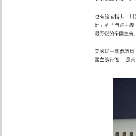
也有論者指出：川普執
洲」的「門羅主義」（
最野蠻的帝國主義
美國民主黨參議員，
國主義行徑……是