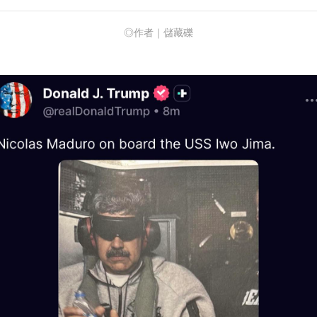
◎作者｜儲藏礫