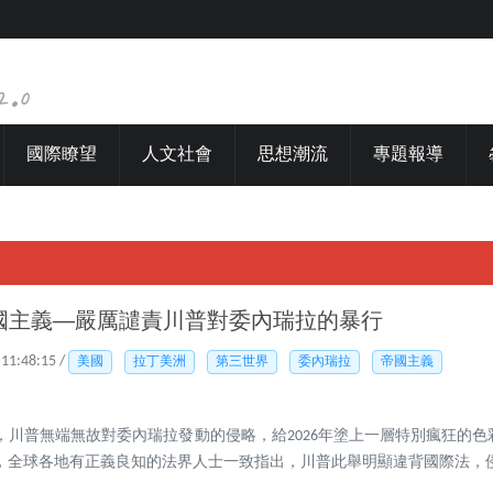
國際瞭望
人文社會
思想潮流
專題報導
國主義──嚴厲譴責川普對委內瑞拉的暴行
 11:48:15 /
美國
拉丁美洲
第三世界
委內瑞拉
帝國主義
，川普無端無故對委內瑞拉發動的侵略，給2026年塗上一層特別瘋狂的
，全球各地有正義良知的法界人士一致指出，川普此舉明顯違背國際法，