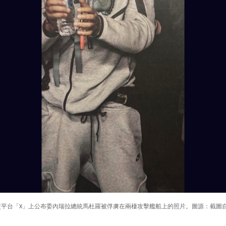
交平台「X」上公布委內瑞拉總統馬杜羅被俘虜在兩棲攻擊艦船上的照片。圖源：截圖自