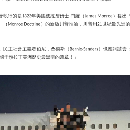
行的是1823年美國總統詹姆士‧門羅（James Monroe）
Monroe Doctrine）的新版川普推論，川普用21世紀最先進
。
民主社會主義者伯尼．桑德斯（Bernie‧Sanders）也嚴詞譴
美國干預拉丁美洲歷史最黑暗的篇章！」