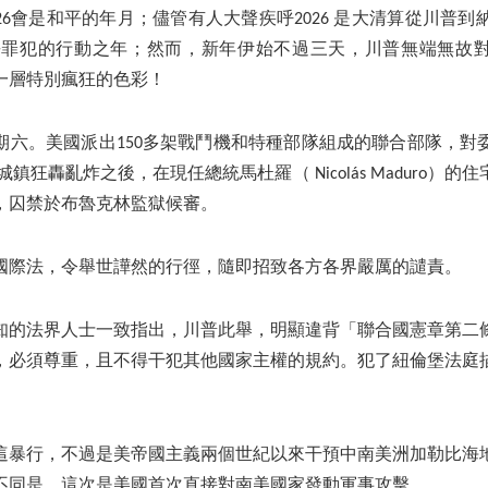
6會是和平的年月；儘管有人大聲疾呼2026 是大清算從川普到納坦雅
）諸戰爭罪犯的行動之年；然而，新年伊始不過三天，川普無端無
上一層特別瘋狂的色彩！
，星期六。美國派出150多架戰鬥機和特種部隊組成的聯合部隊，
數個城鎮狂轟亂炸之後，在現任總統馬杜羅（ Nicolás Maduro）
，囚禁於布魯克林監獄候審。
國際法，令舉世譁然的行徑，隨即招致各方各界嚴厲的譴責。
知的法界人士一致指出，川普此舉，明顯違背「聯合國憲章第二
，必須尊重，且不得干犯其他國家主權的規約。犯了紐倫堡法庭
這暴行，不過是美帝國主義兩個世紀以來干預中南美洲加勒比海
不同是，這次是美國首次直接對南美國家發動軍事攻擊。