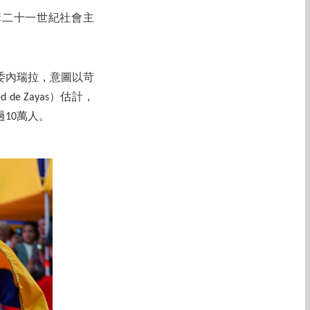
建構二十一世紀社會主
委內瑞拉，意圖以苛
e Zayas）估計，
過10萬人。