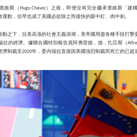
維斯（Hugo Chávez）之後，即便沒有完全繼承查維斯「
放運動，但早也成了美國必欲除之而後快的眼中釘、肉中刺。
推動之下，拉美高漲的社會主義浪潮，美帝國用盡各種手段打擊
的經濟。據聯合國特別報告員阿弗雷德．德．扎亞斯（Alfred d
施經濟制裁至2020年，委內瑞拉直接因美國強烈制裁而死亡的已超