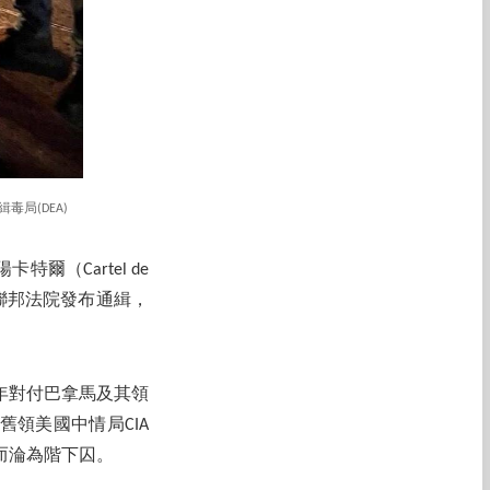
局(DEA)
（Cartel de
除令聯邦法院發布通緝，
年對付巴拿馬及其領
照舊領美國中情局CIA
而淪為階下囚。