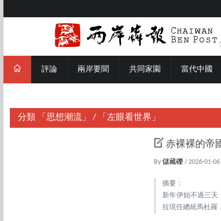
評論
兩岸要聞
共同家園
當代中國
分類
「思想潮流」
/
「左眼看世界」
赤裸裸的帝
By
儲藏礫
/ 2026-01-06
摘要：
新年伊始不過三天
拉現任總統馬杜羅