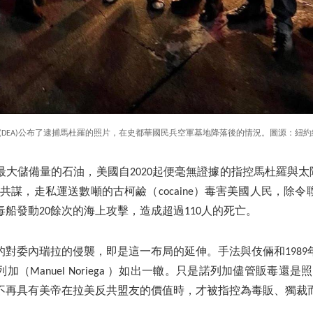
(DEA)公布了逮捕馬杜羅的照片，在史都華國民兵空軍基地降落後的情況。圖源：紐約緝毒
大儲備量的石油，美國自2020起便毫無證據的指控馬杜羅與太陽卡特爾
販毒組織共謀，走私運送數噸的古柯鹼（cocaine）毒害美國人民，
船發動20餘次的海上攻擊，造成超過110人的死亡。
的對委內瑞拉的侵襲，即是這一布局的延伸。手法與伎倆和1989
（Manuel Noriega ）如出一轍。只是諾列加儘管販毒還是
不再具有美帝在拉美反共盟友的價值時，才被指控為毒販、獨裁