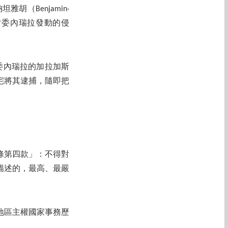
胡（Benjamin‧
故對委內瑞拉發動的侵
對委內瑞拉的加拉加斯
的住宅將其逮捕，隨即把
條第四款」：不得對
描述的，最高、最嚴
地區主權國家事務歷