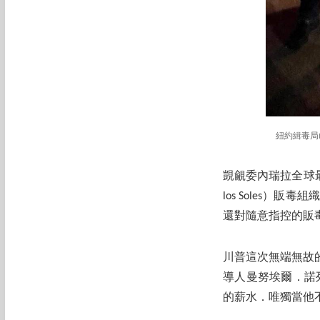
紐約緝毒局
覬覦委內瑞拉全球最
los Soles）
還對隨意指控的販毒
川普這次無端無故
導人曼努埃爾．諾列加
的薪水．唯獨當他