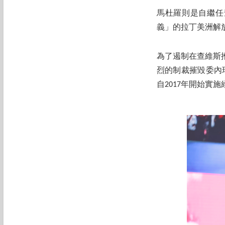
馬杜羅則是自繼任查
義」的拉丁美洲解
為了遏制在查維斯
烈的制裁摧毀委內瑞拉
自2017年開始實