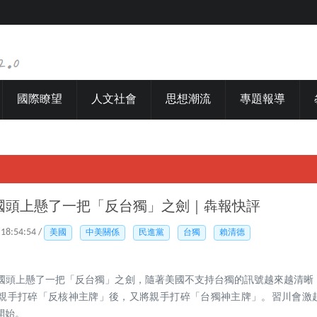
國際瞭望
人文社會
思想潮流
專題報導
國頭上懸了一把「反台獨」之劍｜犇報快評
 18:54:54 /
美國
中美關係
民進黨
台獨
賴清德
國頭上懸了一把「反台獨」之劍，隨著美國不支持台獨的訊號越來越清晰
親手打碎「反核神主牌」後，又將親手打碎「台獨神主牌」。習川會激
開始。