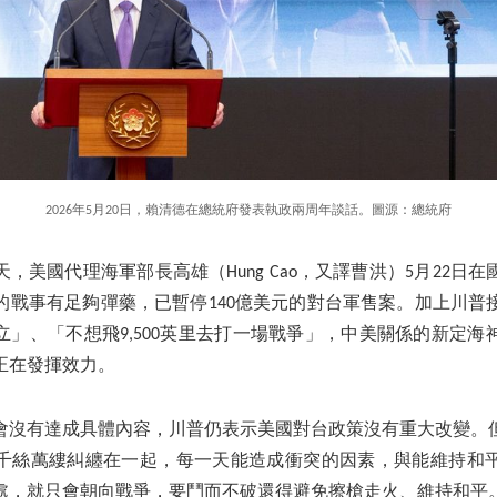
2026年5月20日，賴清德在總統府發表執政兩周年談話。圖源：總統府
，美國代理海軍部長高雄（Hung Cao，又譯曹洪）5月22日
的戰事有足夠彈藥，已暫停140億美元的對台軍售案。加上川普
立」、「不想飛9,500英里去打一場戰爭」，中美關係的新定海
正在發揮效力。
會沒有達成具體內容，川普仍表示美國對台政策沒有重大改變。
千絲萬縷糾纏在一起，每一天能造成衝突的因素，與能維持和
處，就只會朝向戰爭，要鬥而不破還得避免擦槍走火、維持和平