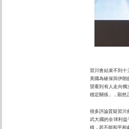
習川會結束不到十天
美國為確保與伊朗
望看到有人走向獨
穩定關係」，顯然
很多評論質疑習川
武大國的全球利益
積，若不能和平相