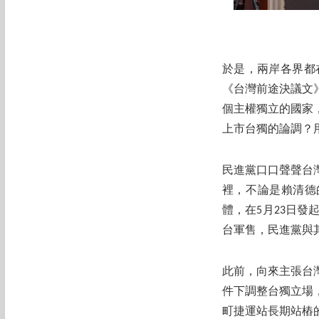
於是，兩岸各界都
《台灣前途決議文
個主權獨立的國家
上市台獨的論調？
民進黨口口聲聲台灣
裡，不論是賴清德
體，在5月23日
台軍售，民進黨與
此前，向來主張台
件下調整台獨立場
町捷運站長期站樁