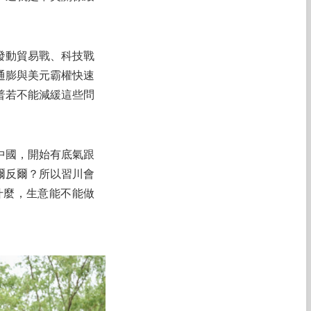
發動貿易戰、科技戰
通膨與美元霸權快速
普若不能減緩這些問
中國，開始有底氣跟
爾反爾？所以習川會
什麼，生意能不能做