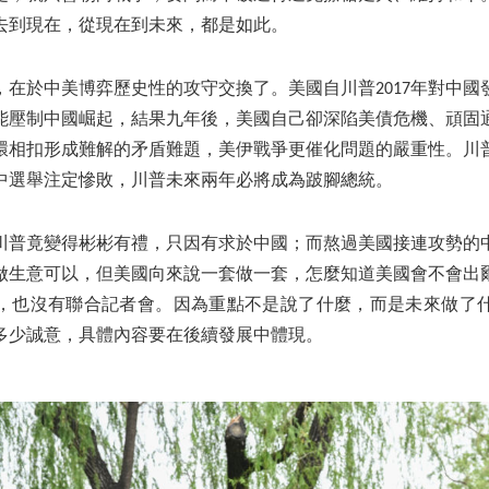
去到現在，從現在到未來，都是如此。
，在於中美博弈歷史性的攻守交換了。美國自川普2017年對中國
能壓制中國崛起，結果九年後，美國自己卻深陷美債危機、頑固
環相扣形成難解的矛盾難題，美伊戰爭更催化問題的嚴重性。川
期中選舉注定慘敗，川普未來兩年必將成為跛腳總統。
川普竟變得彬彬有禮，只因有求於中國；而熬過美國接連攻勢的
做生意可以，但美國向來說一套做一套，怎麼知道美國會不會出
，也沒有聯合記者會。因為重點不是說了什麼，而是未來做了
多少誠意，具體內容要在後續發展中體現。