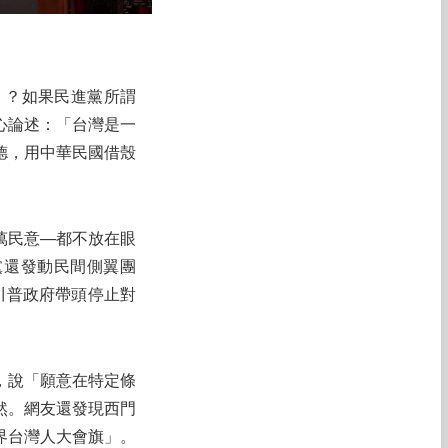
》？如果民進黨所謂
心論述：「台灣是一
德，用中華民國借殼
萬民意──都不放在眼
黨還發動民間側翼團
川普政府帶頭停止對
，說「願意在特定條
然。網友還發現西門
界台灣人大會旗」。