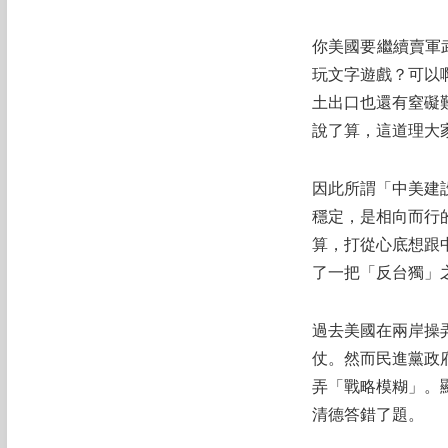
你美國要繼續賣軍
玩文字遊戲？可以
土出口也還有窒礙
說了算，這道理大
因此所謂「中美建
穩定，是相向而行
算，打從心底想跟
了一把「反台獨」
過去美國在兩岸操
仗。然而民進黨政
弄「戰略模糊」。顯
清德答錯了題。