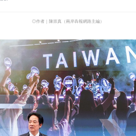
◎作者｜陳崇真（兩岸犇報網路主編）