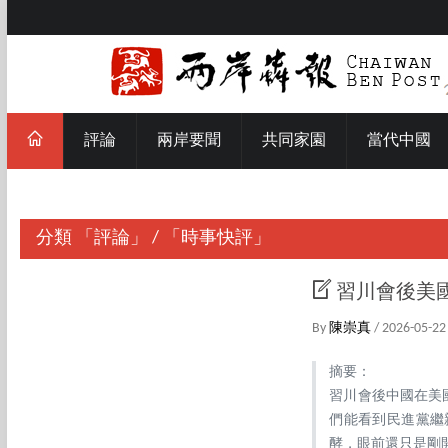
評論
兩岸要聞
共同家園
當代中國
分類
「評論」
/
「時事快評」
習川會後美
By
陳崇真
/ 2026-05-22
摘要：
習川會後中國在美
們能看到民進黨繼
酵，眼前還只是剛