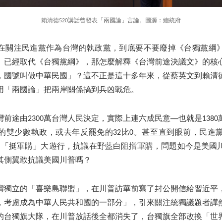
賴清德520講話曾發表「兩國論」言論。圖源：總統府
在關注民進黨作為台灣的執政黨，到底要不要廢掉《台獨黨綱
》已經取代《台獨黨綱》，那怎麼解釋《台灣前途決議文》的核
，國號叫做中華民國」？這不正是這十多年來，從蔡英文到賴清
用「兩國論」把兩岸關係搞到兵凶戰危。
前途由2300萬台灣人民決定，實際上連六成民意──也就是1380
的雙少數執政，或去年反罷免的32比0。甚至直到眼前，民進
發起「挺軍購」大遊行，抗議在野藍白阻擋軍購，問題如今是美國
其側翼敢抗議美國川普嗎？
灣獨立的「喜樂島聯盟」，在川普訪華前寫了封公開信給習近平
，考慮成為中華人民共和國的一部分」，引來關注統獨議題者譁
的台獨旗大隊，在川普放話後全都消失了，台獨旗全部改換「世