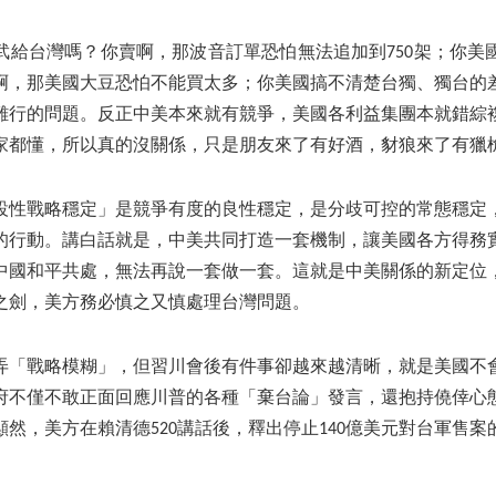
武給台灣嗎？你賣啊，那波音訂單恐怕無法追加到750架；你美
啊，那美國大豆恐怕不能買太多；你美國搞不清楚台獨、獨台的
難行的問題。反正中美本來就有競爭，美國各利益集團本就錯綜
家都懂，所以真的沒關係，只是朋友來了有好酒，豺狼來了有獵
設性戰略穩定」是競爭有度的良性穩定，是分歧可控的常態穩定
的行動。講白話就是，中美共同打造一套機制，讓美國各方得務
中國和平共處，無法再說一套做一套。這就是中美關係的新定位
之劍，美方務必慎之又慎處理台灣問題。
弄「戰略模糊」，但習川會後有件事卻越來越清晰，就是美國不
府不僅不敢正面回應川普的各種「棄台論」發言，還抱持僥倖心
然，美方在賴清德520講話後，釋出停止140億美元對台軍售