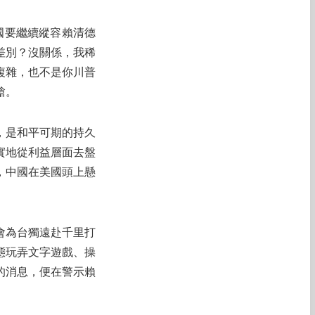
國要繼續縱容賴清德
差別？沒關係，我稀
複雜，也不是你川普
槍。
，是和平可期的持久
實地從利益層面去盤
，中國在美國頭上懸
會為台獨遠赴千里打
態玩弄文字遊戲、操
案的消息，便在警示賴