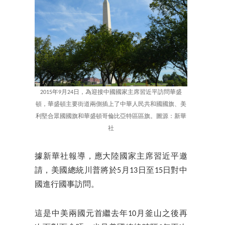
2015年9月24日，為迎接中國國家主席習近平訪問華盛
頓，華盛頓主要街道兩側插上了中華人民共和國國旗、美
利堅合眾國國旗和華盛頓哥倫比亞特區區旗。圖源：新華
社
據新華社報導，應大陸國家主席習近平邀
請，美國總統川普將於5月13日至15日對中
國進行國事訪問。
這是中美兩國元首繼去年10月釜山之後再