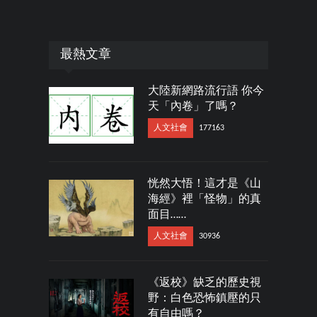
最熱文章
大陸新網路流行語 你今
天「內卷」了嗎？
人文社會
177163
恍然大悟！這才是《山
海經》裡「怪物」的真
面目……
人文社會
30936
《返校》缺乏的歷史視
野：白色恐怖鎮壓的只
有自由嗎？