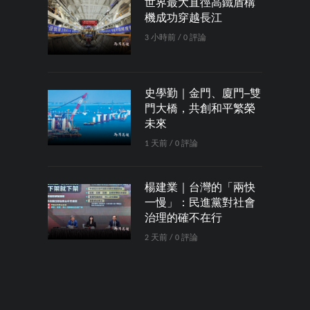
世界最大直徑高鐵盾構
機成功穿越長江
3 小時前 / 0 評論
史學勤｜金門、廈門─雙
門大橋，共創和平繁榮
未來
1 天前 / 0 評論
楊建業｜台灣的「兩快
一慢」：民進黨對社會
治理的確不在行
2 天前 / 0 評論