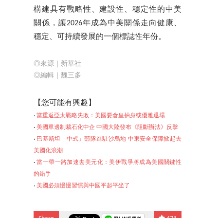
構建具有戰略性、建設性、穩定性的中美
關係，讓2026年成為中美關係走向健康、
穩定、可持續發展的一個標誌性年份。
◎來源｜新華社
◎編輯｜魏三多
【您可能
有興趣】
‧
當重返亞太戰略失敗：美國要倉皇抽身或優雅退場
‧
美國單邊制裁石化中企 中國大陸發布《阻斷辦法》反擊
‧
巴基斯坦「中式」部隊進駐沙烏地 中東安全保障掀起去
美國化浪潮
‧
當一帶一路加速去美元化：美伊戰爭將成為美國關鍵性
的錯手
‧
美國必須慢慢習
慣與中國平起平坐了