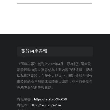
關於兩岸犇報
《兩岸犇報》創刊於2009年4月，原為關注兩岸最
新發展動向與左翼思想為主要內容的雙週報。現轉
型為網路媒體，在歷史大變局中，關注攸關台灣未
來發展的兩岸局勢或國際重大議題，並不時分享台
灣統左派的歷史與觀點。
犇報臉書：
https://reurl.cc/X6vQX0
犇報IG：
https://reurl.cc/Xn1ze