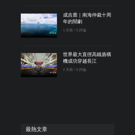
成吉鹿｜南海仲裁十周
年的鬧劇
1 天前 / 0 評論
世界最大直徑高鐵盾構
機成功穿越長江
2 天前 / 0 評論
最熱文章