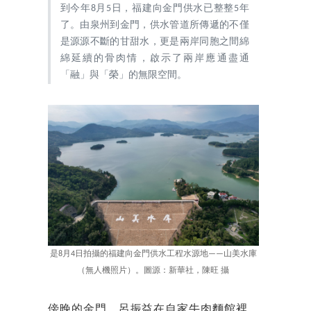
到今年8月5日，福建向金門供水已整整5年
了。由泉州到金門，供水管道所傳遞的不僅
是源源不斷的甘甜水，更是兩岸同胞之間綿
綿延續的骨肉情，啟示了兩岸應通盡通
「融」與「榮」的無限空間。
是8月4日拍攝的福建向金門供水工程水源地——山美水庫
（無人機照片）。圖源：新華社，陳旺 攝
傍晚的金門，呂振益在自家牛肉麵館裡，