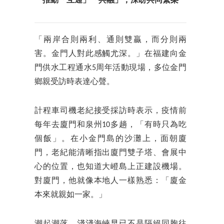
推動「互通」「共融」，深盼共同繁榮
「兩岸合則兩利、通則雙贏，而分則兩
害。金門人對此感觸尤深。」在福建向金
門供水工程通水5周年活動現場，多位金門
鄉親受訪時表達心聲。
計程車司機老紀接受採訪時表示，疫情前
每年去廈門和泉州10多趟，「有時只為吃
個飯」。在小金門島的沙灘上，面朝廈
門，老紀能清晰指出廈門雙子塔、會展中
心的位置，也知道大嶝島上正建設機場。
對廈門，他就像本地人一樣熟悉：「廈金
本來就親如一家。」
潮起潮落，淺淺海峽早已不是隔絕同胞往