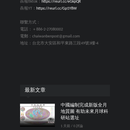
犇報tiktok：
https://reurl.cc/eGkpQR
犇報YT：
https://reurl.cc/Gp1Y8W
聯繫方式：
電話：＋886-2-27080002
電郵：chaiwanbenpost@gmail.com
地址：台北市大安區和平東路三段49號3樓-4
最新文章
中國編制完成新版全月
地質圖 有助未來月球科
研站選址
1 天前 / 0 評論