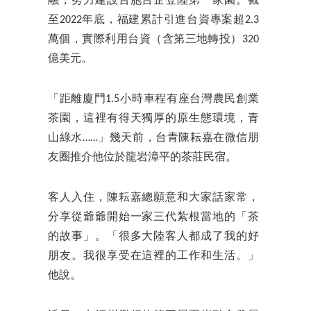
融，努力建設台胞台企登陸第一家園。截
至2022年底，福建累計引進台資專案超2.3
萬個，實際利用台資（含第三地轉投）320
億美元。
「距離廈門1.5小時車程有座台灣農民創業
茶園，這裡有得天獨厚的原生態環境，青
山綠水……」幾天前，台青陳耘嘉在微信朋
友圈推介他位於龍岩漳平的茶莊民宿。
客人入住，陳耘嘉總願意和大家話家常，
分享從爺爺開始一家三代紮根當地的「茶
的故事」。「很多大陸客人都成了我的好
朋友。我很享受在這裡的工作和生活。」
他說。