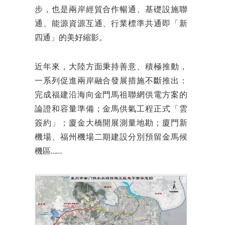
步，也是兩岸經貿合作暢通、基礎設施聯
通、能源資源互通、行業標準共通即「新
四通」的美好縮影。
近年來，大陸方面秉持善意、積極推動，
一系列促進兩岸融合發展措施不斷推出：
完成福建沿海向金門馬祖聯網供電方案的
論證和容量準備；金馬供氣工程正式「雲
簽約」；廈金大橋開展測量地勘；廈門新
機場、福州機場二期建設分別預留金馬候
機區……