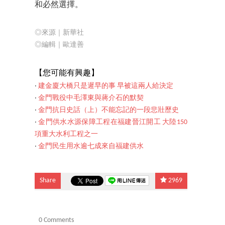
和必然選擇。
◎來源｜新華社
◎編輯｜歐達善
【您可能有興趣】
‧
建金廈大橋只是遲早的事 早被這兩人給決定
‧
金門戰役中毛澤東與蔣介石的默契
‧
金門抗日史話（上）不能忘記的一段悲壯歷史
‧
金門供水水源保障工程在福建晉江開工 大陸150
項重大水利工程之一
‧
金門民生用水逾七成來自福建供水
Share
2969
0 Comments