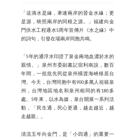
「這滴水是緣，牽連兩岸的晉金水緣；更
是源，映照兩岸的同根之源。」福建向金
門供水工程通水5周年宣傳片《水之緣》中
的詞句，引發在場兩岸同胞共鳴。
「5年的通浮水印證了泉金兩地血濃於水的
親情。」泉州市委副書記宿利南說，數百
年間，一批批先民從泉州橫渡海峽移居台
灣。今天，台灣同胞中有900多萬人祖籍泉
州，台灣地區地名和泉州相同的有180多
處。5年來，以水為媒，泉台開展一系列活
動，「民生通，民心更通，越走越近，越
走越親」。
清流五年向金門，是「小四通」的重要一