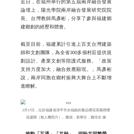
近日，在福州舉行的第五屆兩岸融合發展
論壇上，陽光學院兩岸融合發展研究院院
長、台灣教師馬彥彬，分享了參與福建鄉
建鄉創的經歷和體會。
截至目前，福建累計引進上百支台灣建築
師和文創團隊，為全省300多個村莊提供規
劃設計、產業文創等陪護式服務。「政策
支持力度加大，融合效應顯現。」馬彥彬
說，兩岸同胞在鄉村振興大舞台上不斷增
進瞭解。
2月17日，位於福建省漳平市永福鎮的臺品櫻花茶園裡櫻
花盛開（無人機照片）。圖源：新華社，魏培全 攝