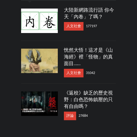
大陸新網路流行語 你今
天「內卷」了嗎？
人文社會
177197
恍然大悟！這才是《山
海經》裡「怪物」的真
面目……
人文社會
31042
《返校》缺乏的歷史視
野：白色恐怖鎮壓的只
有自由嗎？
評論
27684