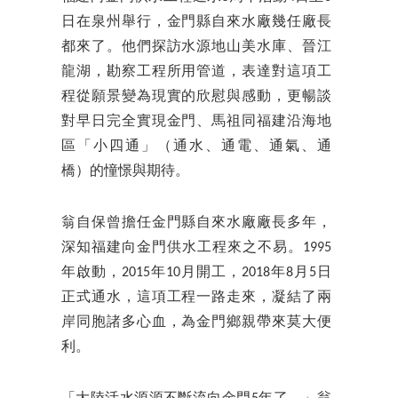
日在泉州舉行，金門縣自來水廠幾任廠長
都來了。他們探訪水源地山美水庫、晉江
龍湖，勘察工程所用管道，表達對這項工
程從願景變為現實的欣慰與感動，更暢談
對早日完全實現金門、馬祖同福建沿海地
區「小四通」（通水、通電、通氣、通
橋）的憧憬與期待。
翁自保曾擔任金門縣自來水廠廠長多年，
深知福建向金門供水工程來之不易。1995
年啟動，2015年10月開工，2018年8月5日
正式通水，這項工程一路走來，凝結了兩
岸同胞諸多心血，為金門鄉親帶來莫大便
利。