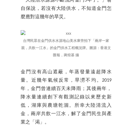
「大陸活水源源不斷流向金門5年了。」翁
自保說，若沒有大陸供水，不知道金門怎
麼應對這幾年的旱災。
台灣民眾在金門供水水源地山美水庫旁拍下「兩岸一家
親，共飲一江水」的金門供水工程概況牌。圖源：香港文
匯報，蔣煌基 攝
金門沒有高山遮蔽，年蒸發量遠超降水
量。近幾年氣候反常，旱澇不均。2019
年，金門曾連續百天未降雨；其後兩年，
降水量連續創下有觀測記錄以來歷史新
低，湖庫與農塘乾涸。所幸大陸清流入
金，兩岸共飲一江水，解了金門民生與產
業之「渴」。