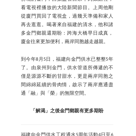
看電視裡播放的大陸新聞節目。上周他剛
從廈門買回了電視盒，過幾天準備和家人
再去逛逛。喝著來自福建的清水，他和諸
多金門鄉親還期盼：跨海大橋早日成真，
廈金往來更加便利，兩岸同胞越走越親。
到今年8月5日，福建向金門供水已整整5年
了。由泉州到金門，供水管道所傳遞的不
僅是源源不斷的甘甜水，更是兩岸同胞之
間綿綿延續的骨肉情，啟示了兩岸應通盡
通「融」與「榮」的無限空間。
「解渴」之後金門鄉親有更多期盼
福建向金門供水工程通水5周年活動4日至6