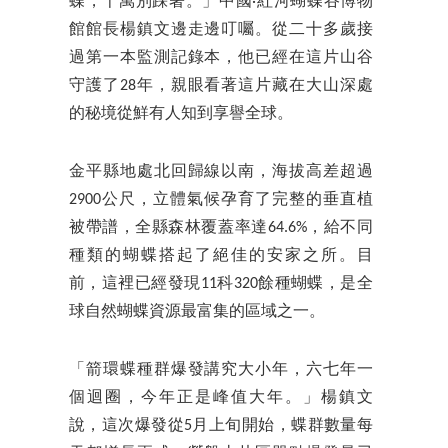
蝶，千萬別踩著。」中國·紅河蝴蝶谷博物
館館長楊鎮文邊走邊叮囑。從二十多歲接
過第一本監測記錄本，他已經在這片山谷
守護了28年，親眼看著這片藏在大山深處
的秘境從鮮有人知到享譽全球。
金平縣地處北回歸線以南，海拔高差超過
2900公尺，立體氣候孕育了完整的垂直植
被帶譜，全縣森林覆蓋率達64.6%，給不同
種類的蝴蝶搭起了絕佳的安家之所。目
前，這裡已經發現11科320餘種蝴蝶，是全
球自然蝴蝶資源最富集的區域之一。
「箭環蝶種群爆發講究大小年，六七年一
個迴圈，今年正是峰值大年。」楊鎮文
說，這次爆發從5月上旬開始，蝶群數量每