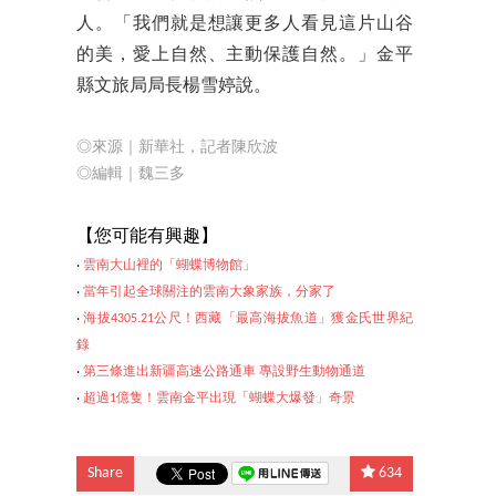
人。「我們就是想讓更多人看見這片山谷
的美，愛上自然、主動保護自然。」金平
縣文旅局局長楊雪婷說。
◎來源｜新華社，記者陳欣波
◎編輯｜魏三多
【
您可能有興趣】
‧
雲南大山裡的「蝴蝶博物館」
‧
當年引起全球關注的雲南大象家族，分家了
‧
海拔4305.21公尺！西藏「最高海拔魚道」獲金氏世界紀
錄
‧
第三條進出新疆高速公路通車 專設野生動物通道
‧
超過1億隻！雲南金平
出現「蝴蝶大爆發」奇景
Share
634