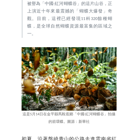
被譽為「中國·紅河蝴蝶谷」的這片山谷，正
上演近十年來最震撼的「蝴蝶大爆發」奇
觀。目前，這裡已經發現11科320餘種蝴
蝶，是全球自然蝴蝶資源最富集的區域之
一。
這是5月14日在金平縣馬鞍底鄉「中國·紅河蝴蝶谷」拍攝
的箭環蝶。圖源：新華社
初夏，沿著盤繞青山的公路走進雲南省紅