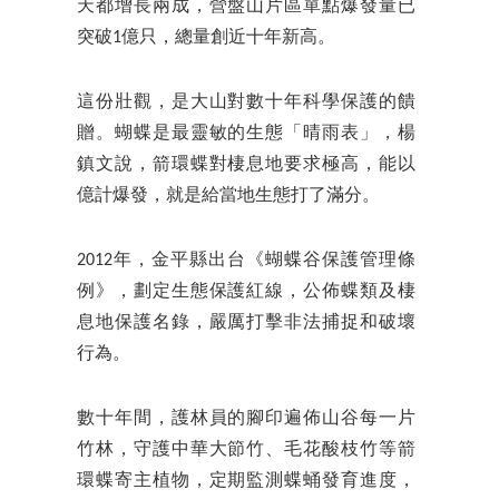
天都增長兩成，營盤山片區單點爆發量已
突破1億只，總量創近十年新高。
這份壯觀，是大山對數十年科學保護的饋
贈。蝴蝶是最靈敏的生態「晴雨表」，楊
鎮文說，箭環蝶對棲息地要求極高，能以
億計爆發，就是給當地生態打了滿分。
2012年，金平縣出台《蝴蝶谷保護管理條
例》，劃定生態保護紅線，公佈蝶類及棲
息地保護名錄，嚴厲打擊非法捕捉和破壞
行為。
數十年間，護林員的腳印遍佈山谷每一片
竹林，守護中華大節竹、毛花酸枝竹等箭
環蝶寄主植物，定期監測蝶蛹發育進度，