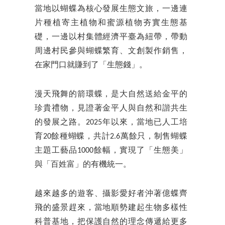
當地以蝴蝶為核心發展生態文旅，一邊連
片種植寄主植物和蜜源植物夯實生態基
礎，一邊以村集體經濟平臺為紐帶，帶動
周邊村民參與蝴蝶繁育、文創製作銷售，
在家門口就賺到了「生態錢」。
漫天飛舞的箭環蝶，是大自然送給金平的
珍貴禮物，見證著金平人與自然和諧共生
的發展之路。2025年以來，當地已人工培
育20餘種蝴蝶，共計2.6萬餘只，制售蝴蝶
主題工藝品1000餘幅，實現了「生態美」
與「百姓富」的有機統一。
越來越多的遊客、攝影愛好者沖著億蝶齊
飛的盛景趕來，當地順勢建起生物多樣性
科普基地，把保護自然的理念傳遞給更多