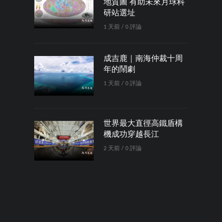
地質圖 有助未來月球科
研站選址
1 天前 / 0 評論
成吉鹿｜南海仲裁十周
年的鬧劇
1 天前 / 0 評論
世界最大直徑高鐵盾構
機成功穿越長江
2 天前 / 0 評論