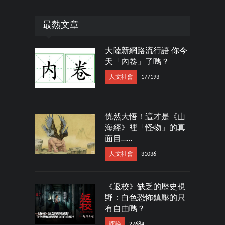
最熱文章
大陸新網路流行語 你今
天「內卷」了嗎？
人文社會
177193
恍然大悟！這才是《山
海經》裡「怪物」的真
面目……
人文社會
31036
《返校》缺乏的歷史視
野：白色恐怖鎮壓的只
有自由嗎？
評論
27684