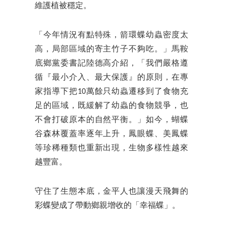
維護植被穩定。
「今年情況有點特殊，箭環蝶幼蟲密度太
高，局部區域的寄主竹子不夠吃。」馬鞍
底鄉黨委書記陸德高介紹，「我們嚴格遵
循『最小介入、最大保護』的原則，在專
家指導下把10萬餘只幼蟲遷移到了食物充
足的區域，既緩解了幼蟲的食物競爭，也
不會打破原本的自然平衡。」如今，蝴蝶
谷森林覆蓋率逐年上升，鳳眼蝶、美鳳蝶
等珍稀種類也重新出現，生物多樣性越來
越豐富。
守住了生態本底，金平人也讓漫天飛舞的
彩蝶變成了帶動鄉親增收的「幸福蝶」。