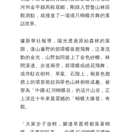
河州金平縣馬鞍底鄉，剛踏入營盤山林區
觀測點，就撞進了一場億只蝴蝶共舞的童
話世界。
據新華社報導，陽光透過原始森林的葉
隙，漫山遍野的箭環蝶振翅飛舞，泛著流
動的金光，山野如同披上了金色紗幔。林
間溪邊、步道兩旁，箭環蝶或繞花飛舞，
或停駐在樹幹、草葉、石階上，褐黃色翅
膀上的環形斑紋與翠色山林相映成趣。被
譽為「中國·紅河蝴蝶谷」的這片山谷，正
上演近十年來最震撼的「蝴蝶大爆發」奇
觀。
「大家步子放輕，腳邊草叢裡都落著蝴