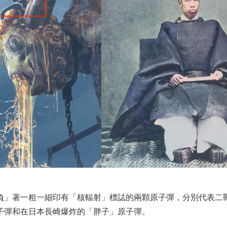
負」著一粗一細印有「核輻射」標誌的兩顆原子彈，分別代表二
子彈和在日本長崎爆炸的「胖子」原子彈。