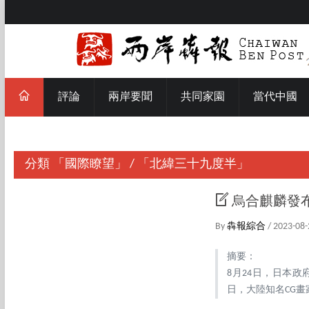
評論
兩岸要聞
共同家園
當代中國
分類
「國際瞭望」
/
「北緯三十九度半」
烏合麒麟發
By
犇報綜合
/ 2023-08-
摘要：
8月24日，日本
日，大陸知名CG