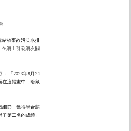
麟
電站核事故污染水排
，在網上引發網友關
2023年8月24
而在這幅畫中，暗藏
個細節，獲得烏合麒
得了第二名的成績」