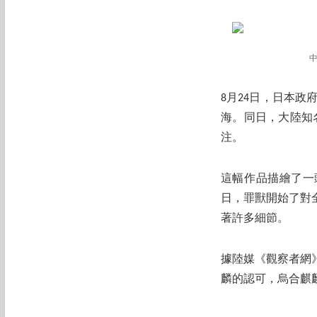
8月24日，日本
海。同日，大陸知
注。
這幅作品描繪了一
日，罪獸開始了對
著許多細節。
據陸媒《觀察者網
麟的認可，烏合麒