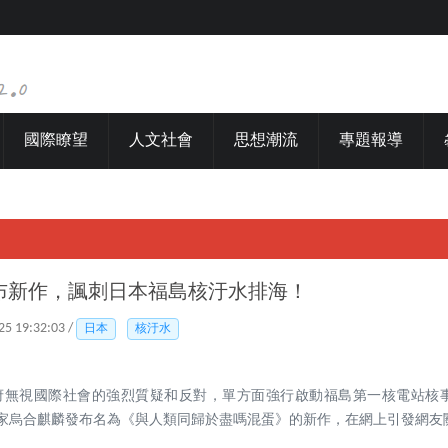
國際瞭望
人文社會
思想潮流
專題報導
布新作，諷刺日本福島核汙水排海！
25 19:32:03 /
日本
核汙水
政府無視國際社會的強烈質疑和反對，單方面強行啟動福島第一核電站核
畫家烏合麒麟發布名為《與人類同歸於盡嗎混蛋》的新作，在網上引發網友