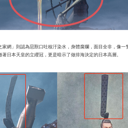
之家網」則認為惡獸口吐核汙染水，身體腐爛，面目全非，像一
徵著日本天皇的立纓冠，更是暗示了做排海決定的日本高層。