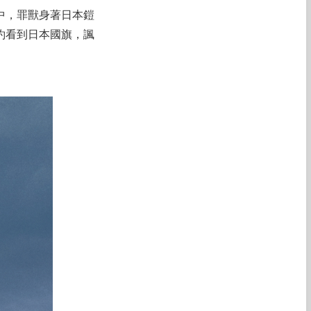
中，罪獸身著日本鎧
約看到日本國旗，諷