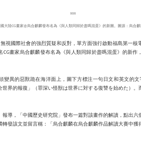
中國大陸CG畫家@烏合麒麟發布名為《與人類同歸於盡嗎混蛋》的新圖。圖源：烏合麒
政府無視國際社會的強烈質疑和反對，單方面強行啟動福島第一核
名CG畫家烏合麒麟發布名為《與人類同歸於盡嗎混蛋》的新作
頭變異的惡獸跪在海洋面上，圖下方標注一句日文和英文的文字：「
全世界的報復」（罪深い怪獣は世界に対する復讐を始めた）。
》報導，「中國歷史研究院」發布一篇對該畫作的解讀，點出六
麟轉發該文並留言稱：「烏合麒麟在烏合麒麟作品解讀大賽中獲