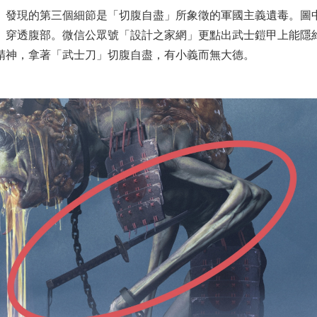
」發現的第三個細節是「切腹自盡」所象徵的軍國主義遺毒。圖
」穿透腹部。微信公眾號「設計之家網」更點出武士鎧甲上能隱
精神，拿著「武士刀」切腹自盡，有小義而無大德。