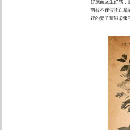
好施而互生好感，
南枝不僅假托亡屬
裡的妻子葉淑柔報