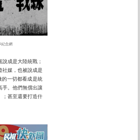
爭紀念網
黨說成是大陸統戰；
陸社媒，也被說成是
做的一切都看成是統
高手。他們無償出讓
」；甚至還要打造什