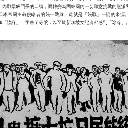
年內戰階級鬥爭的口號，而轉變為團結國內一切願意抗戰的黨派
日本帝國主義侵略者的統一戰線。這就是「統戰」一詞的來源
和「陰謀」二字畫了等號，以至於新加坡女記者都感到「冰冷」