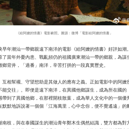
《給阿嬤的情書》電影劇照。圖源：微博「電影給阿嬤的情書」
映早年潮汕一帶鄉親遠下南洋的電影《給阿嬤的情書》好評如潮
原了當年外憂內患、戰亂頻仍的祖國廣東潮汕一帶的鄉親，為謀
離鄉背井，「過番」南洋，辛苦打拼的一段真實歷史。
。互相幫襯、守望想助是其做人的應有之義。正如電影中的阿嬤
不能交往」。即便是遠下南洋，在異國他鄉謀生，成為所在國的
感帶到了異國他鄉，在那裡開枝散葉，成為華人文化中的一個優
在默默地訴說著一個個「江海萬里，心中念你，便不覺遙遠」的
謝南枝，與在泰國謀生的潮汕青年鄭木生偶然結識，雙方都為對