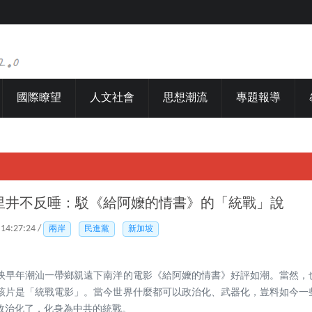
國際瞭望
人文社會
思想潮流
專題報導
里井不反唾：駁《給阿嬤的情書》的「統戰」說
 14:27:24 /
兩岸
民進黨
新加坡
映早年潮汕一帶鄉親遠下南洋的電影《給阿嬤的情書》好評如潮。當然，
該片是「統戰電影」。當今世界什麼都可以政治化、武器化，豈料如今一
政治化了，化身為中共的統戰。