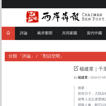
評論
兩岸要聞
共同家園
當代中國
分類
「評論」
/
「對話空間」
楊建業｜千
By
楊建業
/ 2026-07-08
摘要：
前些日子，大陸反
坡華人女記者聲稱
禮義人倫，都可以