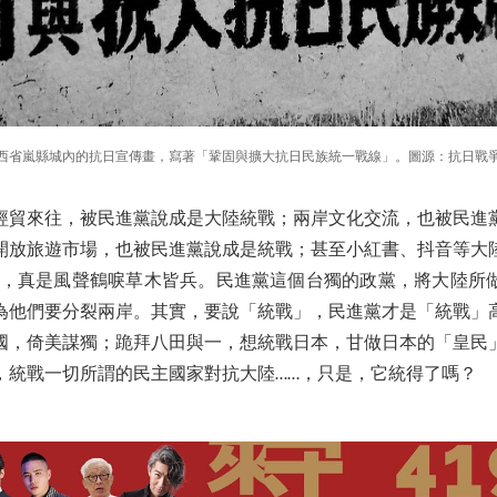
西省嵐縣城內的抗日宣傳畫，寫著「鞏固與擴大抗日民族統一戰線」。圖源：抗日戰
經貿來往，被民進黨說成是大陸統戰；兩岸文化交流，也被民進
開放旅遊市場，也被民進黨說成是統戰；甚至小紅書、抖音等大
…，真是風聲鶴唳草木皆兵。民進黨這個台獨的政黨，將大陸所
為他們要分裂兩岸。其實，要說「統戰」，民進黨才是「統戰」
國，倚美謀獨；跪拜八田與一，想統戰日本，甘做日本的「皇民
，統戰一切所謂的民主國家對抗大陸……，只是，它統得了嗎？