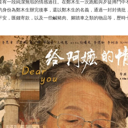
並有一段純潔無瑕的情感過往。在鄭木生一次跑船與歹徒搏鬥中
的身份為鄭木生辦完後事，還以鄭木生的名義，通過一封封僑批
平安，匯錢寄款，以及一些鹹豬肉、腳踏車之類的物品等，歷時