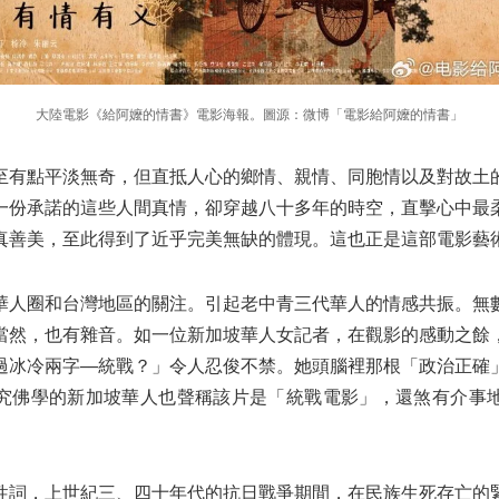
大陸電影《給阿嬤的情書》電影海報。圖源：微博「電影給阿嬤的情書」
至有點平淡無奇，但直抵人心的鄉情、親情、同胞情以及對故土
一份承諾的這些人間真情，卻穿越八十多年的時空，直擊心中最
真善美，至此得到了近乎完美無缺的體現。這也正是這部電影藝
華人圈和台灣地區的關注。引起老中青三代華人的情感共振。無
當然，也有雜音。如一位新加坡華人女記者，在觀影的感動之餘
過冰冷兩字──統戰？」令人忍俊不禁。她頭腦裡那根「政治正確
究佛學的新加坡華人也聲稱該片是「統戰電影」，還煞有介事
性詞，上世紀三、四十年代的抗日戰爭期間，在民族生死存亡的