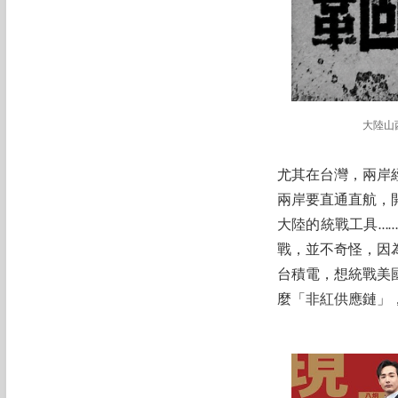
大陸山
尤其在台灣，兩岸
兩岸要直通直航，
大陸的統戰工具…
戰，並不奇怪，因
台積電，想統戰美
麼「非紅供應鏈」