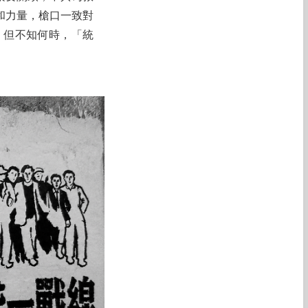
和力量，槍口一致對
。但不知何時，「統
。