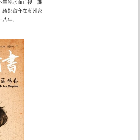
不幸溺水而亡後，謝
，給鄭留守在潮州家
十八年。