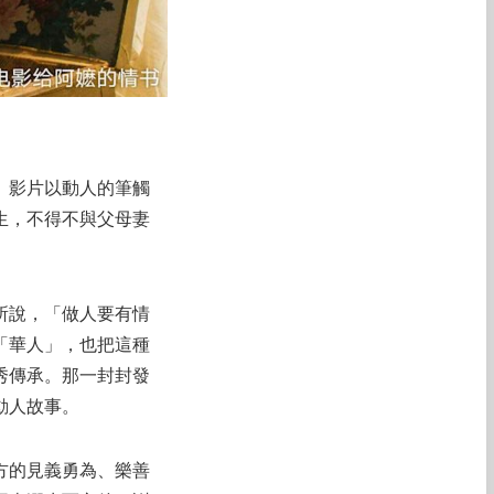
。影片以動人的筆觸
生，不得不與父母妻
所說，「做人要有情
「華人」，也把這種
秀傳承。那一封封發
動人故事。
方的見義勇為、樂善