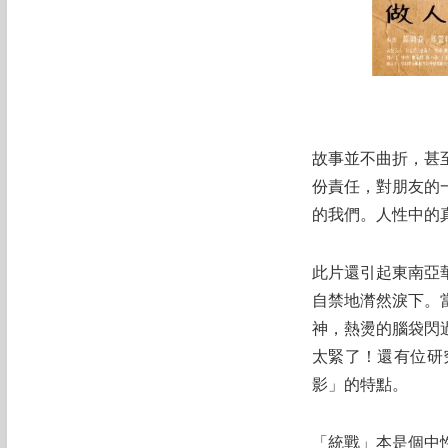
故事並不曲折，甚
份責任，對朋友的
的我們。人性中的
此片還引起東南亞
自禁地潸然淚下。
神，熱燙的腦袋閃
太緊了！還有位研
影」的特點。
「統戰」本是個中