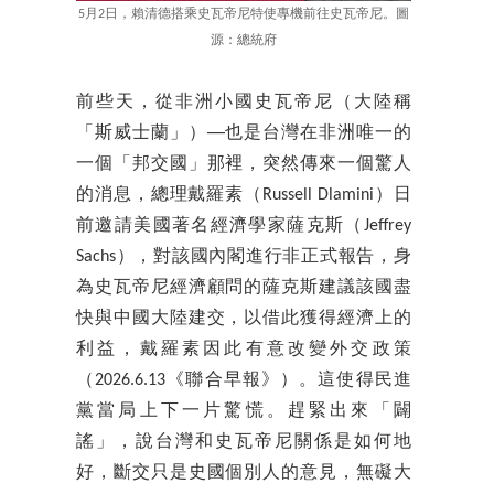
5月2日，賴清德搭乘史瓦帝尼特使專機前往史瓦帝尼。圖
源：總統府
前些天，從非洲小國史瓦帝尼（大陸稱
「斯威士蘭」）──也是台灣在非洲唯一的
一個「邦交國」那裡，突然傳來一個驚人
的消息，總理戴羅素（Russell Dlamini）日
前邀請美國著名經濟學家薩克斯（Jeffrey
Sachs），對該國內閣進行非正式報告，身
為史瓦帝尼經濟顧問的薩克斯建議該國盡
快與中國大陸建交，以借此獲得經濟上的
利益，戴羅素因此有意改變外交政策
（2026.6.13《聯合早報》）。這使得民進
黨當局上下一片驚慌。趕緊出來「闢
謠」，說台灣和史瓦帝尼關係是如何地
好，斷交只是史國個別人的意見，無礙大