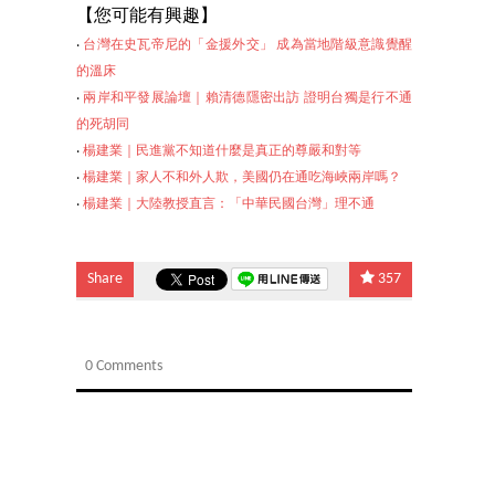
【
您可能有興趣】
‧
台灣在史瓦帝尼的「金援外交」 成為當地階級意識覺醒
的溫床
‧
兩岸和平發展論壇｜賴清德隱密出訪 證明台獨是行不通
的死胡同
‧
楊建業｜民進黨不知道什麼是真正的尊嚴和對等
‧
楊建業｜家人不和外人欺，美國仍在通吃海峽兩岸嗎？
‧
楊建業｜大陸
教授直言：「中華民國台灣」理不通
Share
357
0 Comments