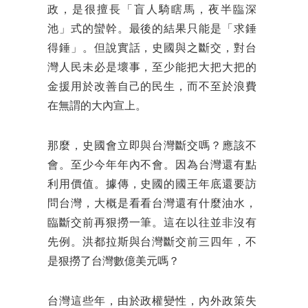
政，是很擅長「盲人騎瞎馬，夜半臨深
池」式的蠻幹。最後的結果只能是「求錘
得錘」。但說實話，史國與之斷交，對台
灣人民未必是壞事，至少能把大把大把的
金援用於改善自己的民生，而不至於浪費
在無謂的大內宣上。
那麼，史國會立即與台灣斷交嗎？應該不
會。至少今年年內不會。因為台灣還有點
利用價值。據傳，史國的國王年底還要訪
問台灣，大概是看看台灣還有什麼油水，
臨斷交前再狠撈一筆。這在以往並非沒有
先例。洪都拉斯與台灣斷交前三四年，不
是狠撈了台灣數億美元嗎？
台灣這些年，由於政權變性，內外政策失