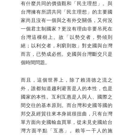
有什麼共同的價值觀和「民主理想」。與
台灣擁有所謂共同「民主理想」的主要國
家尚且沒有一個與之有外交關係，又何況
一個君主制國家？更沒有理由非要吊死在
台灣這棵樹上。故「以勢交者，勢傾則
絕；以利交者，利窮則散」對史國與台灣
而言，已勢成必然。史國與台灣斷交只是
個時間問題。
而且，這個世界上，除了賴清德之流之
外，誰都知道趨利避害是人的本性，也是
國家的本性。互利互惠是人與人、國際之
間交往的基本原則。而台灣和史國等國的
邦交及經貿往來本身就很扭曲，只有台灣
單方面向史國輸血買單，從未見史國給台
灣方面半點「互惠」。賴等一干人的施