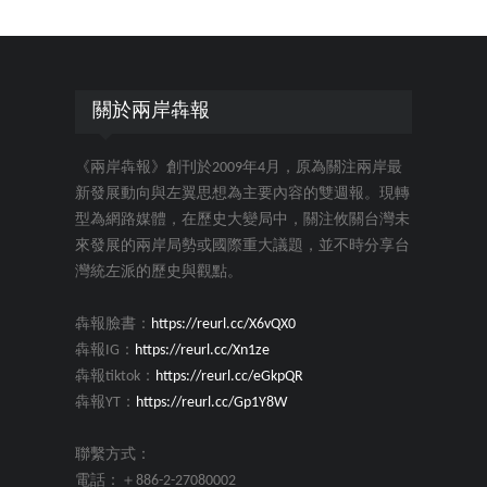
關於兩岸犇報
《兩岸犇報》創刊於2009年4月，原為關注兩岸最
新發展動向與左翼思想為主要內容的雙週報。現轉
型為網路媒體，在歷史大變局中，關注攸關台灣未
來發展的兩岸局勢或國際重大議題，並不時分享台
灣統左派的歷史與觀點。
犇報臉書：
https://reurl.cc/X6vQX0
犇報IG：
https://reurl.cc/Xn1ze
犇報tiktok：
https://reurl.cc/eGkpQR
犇報YT：
https://reurl.cc/Gp1Y8W
聯繫方式：
電話：＋886-2-27080002