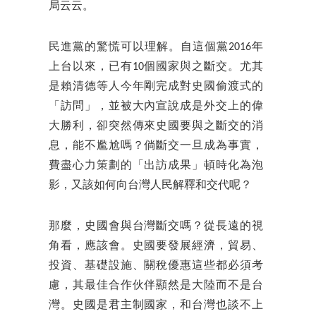
局云云。
民進黨的驚慌可以理解。自這個黨2016年
上台以來，已有10個國家與之斷交。尤其
是賴清德等人今年剛完成對史國偷渡式的
「訪問」，並被大內宣說成是外交上的偉
大勝利，卻突然傳來史國要與之斷交的消
息，能不尷尬嗎？倘斷交一旦成為事實，
費盡心力策劃的「出訪成果」頓時化為泡
影，又該如何向台灣人民解釋和交代呢？
那麼，史國會與台灣斷交嗎？從長遠的視
角看，應該會。史國要發展經濟，貿易、
投資、基礎設施、關稅優惠這些都必須考
慮，其最佳合作伙伴顯然是大陸而不是台
灣。史國是君主制國家，和台灣也談不上