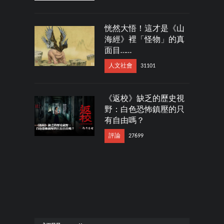
恍然大悟！這才是《山
海經》裡「怪物」的真
面目……
人文社會
31101
《返校》缺乏的歷史視
野：白色恐怖鎮壓的只
有自由嗎？
評論
27699