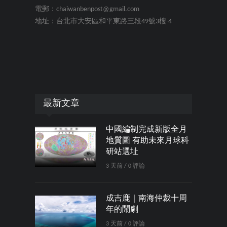
電郵：chaiwanbenpost@gmail.com
地址：台北市大安區和平東路三段49號3樓-4
最新文章
中國編制完成新版全月
地質圖 有助未來月球科
研站選址
3 天前 / 0 評論
成吉鹿｜南海仲裁十周
年的鬧劇
3 天前 / 0 評論