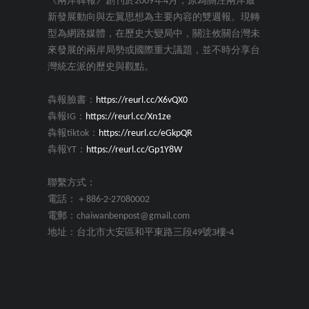
《兩岸犇報》創刊於2009年4月，原為關注兩岸最
新發展動向與左翼思想為主要內容的雙週報。現轉
型為網路媒體，在歷史大變局中，關注攸關台灣未
來發展的兩岸局勢或國際重大議題，並不時分享台
灣統左派的歷史與觀點。
犇報臉書：
https://reurl.cc/X6vQX0
犇報IG：
https://reurl.cc/Xn1ze
犇報tiktok：
https://reurl.cc/eGkpQR
犇報YT：
https://reurl.cc/Gp1Y8W
聯繫方式：
電話：＋886-2-27080002
電郵：chaiwanbenpost@gmail.com
地址：台北市大安區和平東路三段49號3樓-4