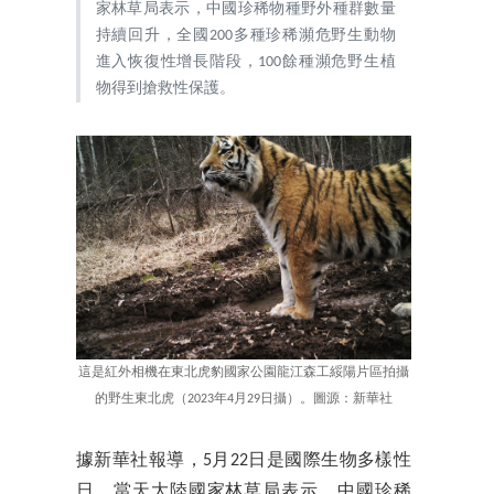
家林草局表示，中國珍稀物種野外種群數量
持續回升，全國200多種珍稀瀕危野生動物
進入恢復性增長階段，100餘種瀕危野生植
物得到搶救性保護。
這是紅外相機在東北虎豹國家公園龍江森工綏陽片區拍攝
的野生東北虎（2023年4月29日攝）。圖源：新華社
據新華社報導，5月22日是國際生物多樣性
日。當天大陸國家林草局表示，中國珍稀