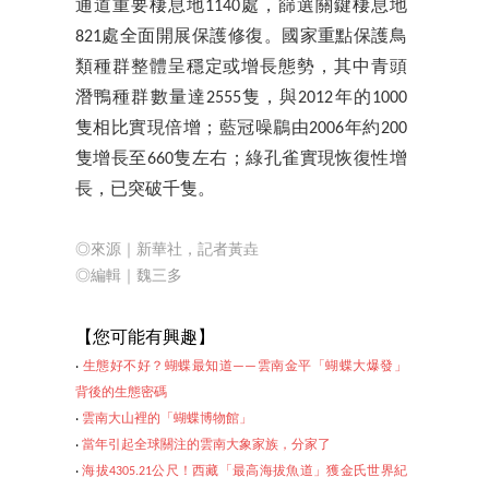
通道重要棲息地1140處，篩選關鍵棲息地
821處全面開展保護修復。國家重點保護鳥
類種群整體呈穩定或增長態勢，其中青頭
潛鴨種群數量達2555隻，與2012年的1000
隻相比實現倍增；藍冠噪鶥由2006年約200
隻增長至660隻左右；綠孔雀實現恢復性增
長，已突破千隻。
◎來源｜新華社，記者黃垚
◎編輯｜魏三多
【
您可能有興趣】
‧
生態好不好？蝴蝶最知道——雲南金平「蝴蝶大爆發」
背後的生態密碼
‧
雲南大山裡的「蝴蝶博物館」
‧
當年引起全球關注的雲南大象家族，分家了
‧
海拔4305.21公尺！西藏「最高海拔魚道」獲金氏世界紀