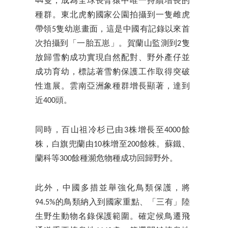
44隻，成為全球長臂猿中唯一持續增長的
種群。東北虎豹國家公園拍攝到一隻雌虎
帶領5隻幼崽畫面，這是中國有記錄以來首
次拍攝到「一胎五崽」。賀蘭山監測到2隻
放歸雪豹成功實現自然配對、野外產仔並
成功育幼，標誌著雪豹保護工作取得突破
性進展。雲南亞洲象種群增長顯著，達到
近400頭。
同時，百山祖冷杉已由3株增長至4000餘
株，白旗兜蘭由10株增至200餘株。蘇鐵、
蘭科等300餘種瀕危物種成功回歸野外。
此外，中國多措並舉強化鳥類保護，將
94.5%的鳥類納入到國家重點、「三有」陸
生野生動物名錄保護範圍。確定候鳥遷飛