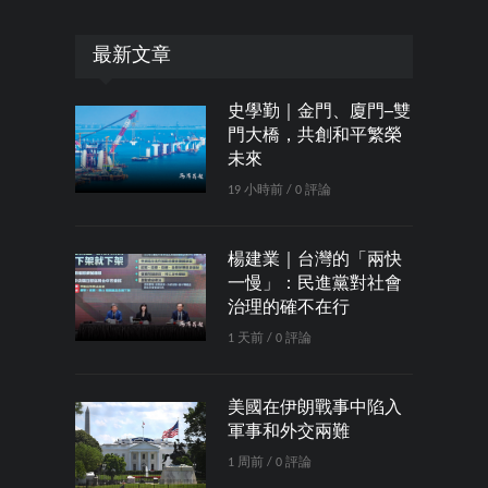
最新文章
史學勤｜金門、廈門─雙
門大橋，共創和平繁榮
未來
19 小時前 / 0 評論
楊建業｜台灣的「兩快
一慢」：民進黨對社會
治理的確不在行
1 天前 / 0 評論
美國在伊朗戰事中陷入
軍事和外交兩難
1 周前 / 0 評論