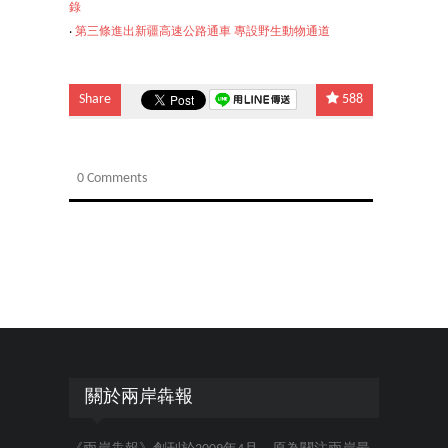
錄
‧
第三條進出新疆高速公路通車 專設野生動物通道
Share
588
0 Comments
關於兩岸犇報