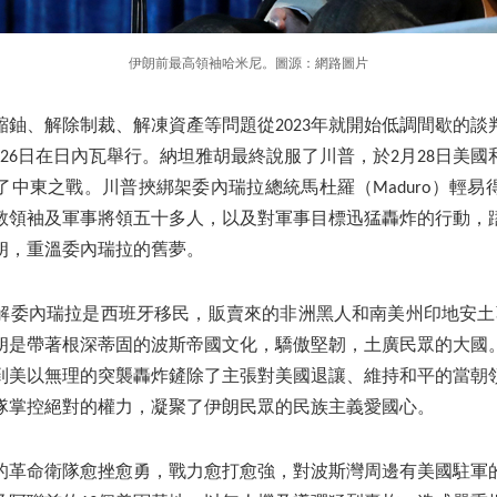
伊朗前最高領袖哈米尼。圖源：網路圖片
縮鈾、解除制裁、解凍資產等問題從2023年就開始低調間歇的談
2月26日在日內瓦舉行。納坦雅胡最終說服了川普，於2月28日美
了中東之戰。川普挾綁架委內瑞拉總統馬杜羅（Maduro）輕易
教領袖及軍事將領五十多人，以及對軍事目標迅猛轟炸的行動，
朗，重溫委內瑞拉的舊夢。
解委內瑞拉是西班牙移民，販賣來的非洲黑人和南美州印地安土著
朗是帶著根深蒂固的波斯帝國文化，驕傲堅韌，土廣民眾的大國
到美以無理的突襲轟炸鏟除了主張對美國退讓、維持和平的當朝
隊掌控絕對的權力，凝聚了伊朗民眾的民族主義愛國心。
來的革命衛隊愈挫愈勇，戰力愈打愈強，對波斯灣周邊有美國駐軍