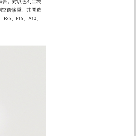
損害。對以色列全境
創空前慘重。其間造
5、F15、A10、