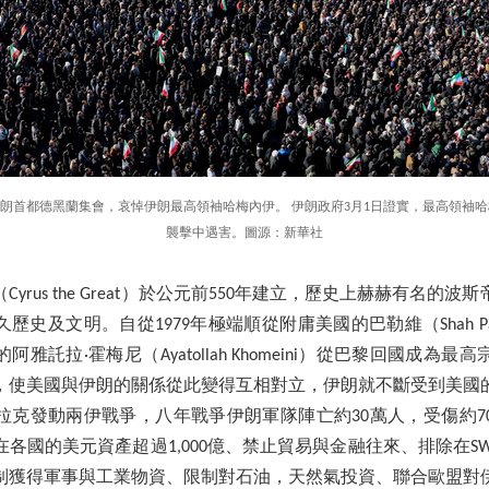
眾在伊朗首都德黑蘭集會，哀悼伊朗最高領袖哈梅內伊。 伊朗政府3月1日證實，最高領袖
襲擊中遇害。圖源：新華社
yrus the Great）於公元前550年建立，歷史上赫赫有名的波斯
史及文明。自從1979年極端順從附庸美國的巴勒維（Shah Pa
雅託拉·霍梅尼（Ayatollah Khomeini）從巴黎回國成為
，使美國與伊朗的關係從此變得互相對立，伊朗就不斷受到美國的制
拉克發動兩伊戰爭，八年戰爭伊朗軍隊陣亡約30萬人，受傷約7
各國的美元資產超過1,000億、禁止貿易與金融往來、排除在SW
制獲得軍事與工業物資、限制對石油，天然氣投資、聯合歐盟對