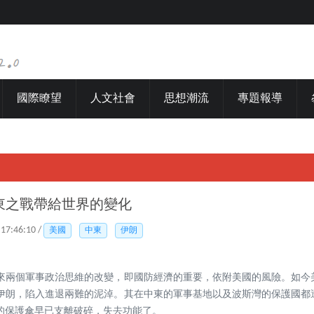
國際瞭望
人文社會
思想潮流
專題報導
東之戰帶給世界的變化
 17:46:10 /
美國
中東
伊朗
來兩個軍事政治思維的改變，即國防經濟的重要，依附美國的風險。如今
伊朗，陷入進退兩難的泥淖。其在中東的軍事基地以及波斯灣的保護國都
家的保護傘早已支離破碎，失去功能了。