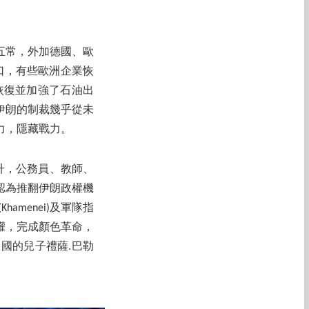
國五常，外加德國、歐
口，有些歐洲企業恢
，恢復並加強了石油出
伊朗的制裁幾乎從未
力，隱藏戰力。
升，公務員、教師、
胡認為推翻伊朗政權機
menei)及軍隊指
權，完成顏色革命，
國的兒子禮薩.巴勒