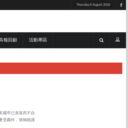
Thursday 6 August 2026
犇報回顧
活動專區
美國早已衰落而不自
遭受轟炸，號稱能護