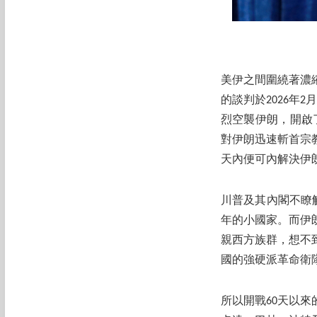
美伊之間圍繞著濃
的談判於2026年
烈空襲伊朗，開啟
對伊朗迅速斬首宗
天內便可內解決伊
川普及其內閣不瞭
年的小國家。而伊
親西方族群，想不
國的強硬派革命衛
所以開戰60天以