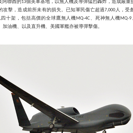
及阿聯酋的13個美軍基地，以無人機及導彈猛烈轟炸，造成嚴重
的攻擊，造成前所未有的損失。已知軍民傷亡超過7,000人，受
四十架，包括高價的全球鷹無人機MQ‑4C、死神無人機MQ-9、F3
機、加油機、以及直升機、美國軍艦亦被導彈擊傷。