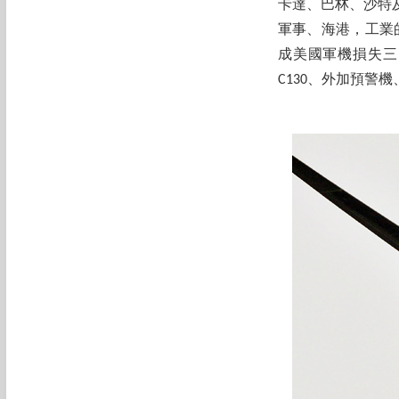
卡達、巴林、沙特
軍事、海港，工業
成美國軍機損失三,
C130、外加預警