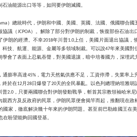
制石油能源出口等等，如同要伊朗滅國。
Obama）總統時代，伊朗和中國、美國、英國、法國、俄國聯合
核協議（JCPOA）。解除了部分對伊朗的制裁，恢復部份石油出
伊朗的經濟。不幸2018年川普1.0上任，美國片面退出協議
、科技、航運、能源、金屬等多領域制裁。可以說47年來美國對
朗學會了表面上忍氣吞聲，對美國退讓，暗中培養國力，深埋武
，通膨率高達45%，電力天然氣供應不足，工資停滯，失業率上
終於在12月28日爆發了20天的全民暴亂。以色列總理納坦雅
普2.0，只要兩國聯合對伊朗發動戰爭，斬首其宗教領袖哈米尼(Kha
內親西方及反政府的民眾，伊朗民眾便會揭竿而起，推翻現在政
的國家，徹底解決幾十年來的伊朗問題。甚至前巴勒維國王在美
avi）也在盼望能夠回國登基。