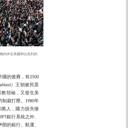
哈梅內伊在美國和以色列的
帝國的後裔，有2500
hlavi）王朝被民眾
最高宗教領袖，又發生美
裁打壓。1980年
0萬人，國力損失慘
IFT銀行系統之外、
伊朗的銀行、航運、