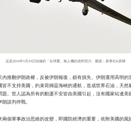
這是2014年5月24日拍攝的「全球鷹」無人機的資料照片。圖源：新華社&美聯
天內推翻伊朗政權，反被伊朗報復，頗有損失。伊朗運用高明的
國皆不支持美國，約束荷姆茲海峽的通航，造成世界石油，天然
問題。世人認為所有的動盪不安皆由美國引起，沒有國家站邊美
伊朗談判停戰。
來兩個軍事政治思維的改變，即國防經濟的重要，依附美國的風