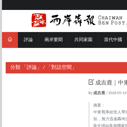
評論
兩岸要聞
共同家園
當代中國
分類
「評論」
/
「對話空間」
成吉鹿｜中
By
成吉鹿
/ 2026-05-14
摘要：
中東戰爭給世人帶
知，無力迅速轟垮
衛全球60多個國