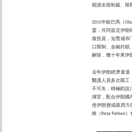
能源全面制裁、限
2015年歐巴馬（
盟，共同簽定伊朗
復投資，短暫緩和了
口限制、金融封鎖
解除，幾十年來伊
去年伊朗經濟衰退
醫護人員多次罷工，
不可失，積極勸說川
揮官，配合伊朗國
使伊朗變成親西方
維（Reza Pahl