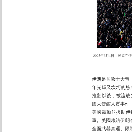
2026年3月1日，民
伊朗是居魯士大帝（C
年光輝又坎坷的悠久歷
推翻以後，被流放的阿
國大使館人質事件
美國鼓動並援助伊
重。美國凍結伊朗在
全面武器禁運、限