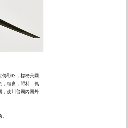
宣傳戰略，標榜美國
氣，糧食，肥料，氦
國，使川普國內國外
險。