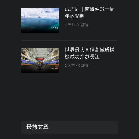
成吉鹿｜南海仲裁十周
年的鬧劇
1 天前 / 0 評論
世界最大直徑高鐵盾構
機成功穿越長江
2 天前 / 0 評論
最熱文章