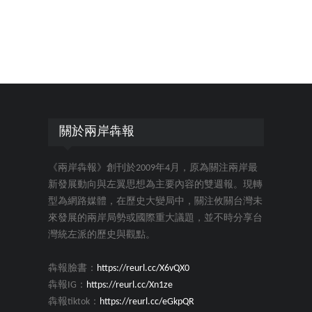
關於兩岸犇報
《兩岸犇報》創刊於2009年4月，原為關注兩岸最
新發展動向與左翼思想為主要內容的雙週報。現轉
型為網路媒體，在歷史大變局中，關注攸關台灣未
來發展的兩岸局勢或國際重大議題，並不時分享台
灣統左派的歷史與觀點。
犇報臉書：
https://reurl.cc/X6vQX0
犇報IG：
https://reurl.cc/Xn1ze
犇報tiktok：
https://reurl.cc/eGkpQR