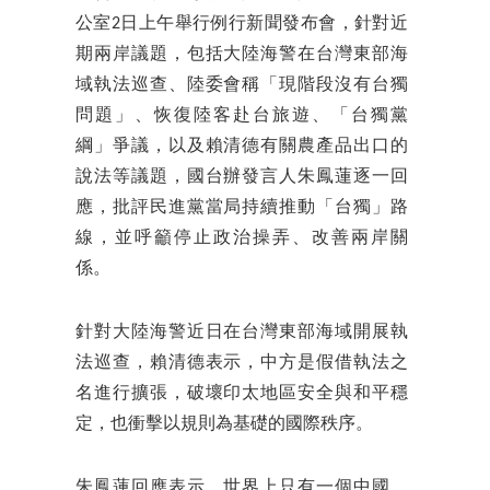
公室2日上午舉行例行新聞發布會，針對近
期兩岸議題，包括大陸海警在台灣東部海
域執法巡查、陸委會稱「現階段沒有台獨
問題」、恢復陸客赴台旅遊、「台獨黨
綱」爭議，以及賴清德有關農產品出口的
說法等議題，國台辦發言人朱鳳蓮逐一回
應，批評民進黨當局持續推動「台獨」路
線，並呼籲停止政治操弄、改善兩岸關
係。
針對大陸海警近日在台灣東部海域開展執
法巡查，賴清德表示，中方是假借執法之
名進行擴張，破壞印太地區安全與和平穩
定，也衝擊以規則為基礎的國際秩序。
朱鳳蓮回應表示，世界上只有一個中國，