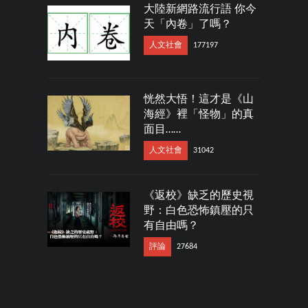
大陸新網路流行語 你今
天「內卷」了嗎？
人文社會
177197
恍然大悟！這才是《山
海經》裡「怪物」的真
面目……
人文社會
31042
《返校》缺乏的歷史視
野：白色恐怖鎮壓的只
有自由嗎？
評論
27684