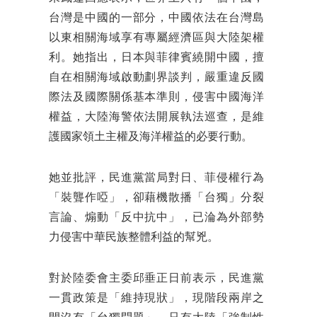
台灣是中國的一部分，中國依法在台灣島
以東相關海域享有專屬經濟區與大陸架權
利。她指出，日本與菲律賓繞開中國，擅
自在相關海域啟動劃界談判，嚴重違反國
際法及國際關係基本準則，侵害中國海洋
權益，大陸海警依法開展執法巡查，是維
護國家領土主權及海洋權益的必要行動。
她並批評，民進黨當局對日、菲侵權行為
「裝聾作啞」，卻藉機散播「台獨」分裂
言論、煽動「反中抗中」，已淪為外部勢
力侵害中華民族整體利益的幫兇。
對於陸委會主委邱垂正日前表示，民進黨
一貫政策是「維持現狀」，現階段兩岸之