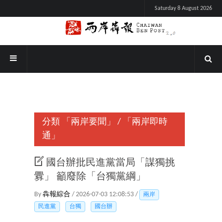
Saturday 8 August 2026
分類
「兩岸要聞」
/
「兩岸即時
通」
國台辦批民進黨當局「謀獨挑
釁」 籲廢除「台獨黨綱」
By
犇報綜合
/ 2026-07-03 12:08:53 /
兩岸
民進黨
台獨
國台辦