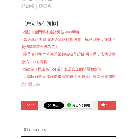
◎編輯｜魏三多
【
您可能有興趣】
‧
福建向金門供水累計突破5000萬噸
‧
民進黨趕著舉債通過軍購預算付錢！統派政團：在野立
委切莫跟著台獨跪美！
‧
陸委會就劉世芳外甥被解職揚言反制 國台辦：依法遭到
懲治、罪有應得
‧
楊建業｜民進黨不知道什麼是真正的尊嚴和對等
‧
大陸民族團結進步促進法實施 向全球提供解決民族問題
的中國方案
Share
255
0 Comments