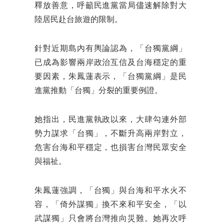
釋放善意，呼籲民進黨當局儘速解除對大
陸居民赴台旅遊的限制。
針對近期島內有輿論認為，「台獨黨綱」
已成為影響兩岸政治互信及台海穩定的重
要因素，朱鳳蓮表示，「台獨黨綱」是民
進黨推動「台獨」分裂的重要例證。
她指出，民進黨執政以來，大肆勾連外部
勢力謀求「台獨」，不斷升高兩岸對立，
危害台海和平穩定，也損害台灣民眾安全
與福祉。
朱鳳蓮強調，「台獨」與台海和平水火不
容，「倚外謀獨」換不來和平安全，「以
武謀獨」只會將台灣推向災難。她再次呼