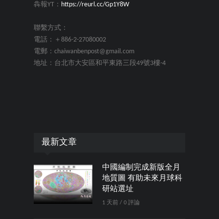
犇報YT：
https://reurl.cc/Gp1Y8W
聯繫方式：
電話：＋886-2-27080002
電郵：chaiwanbenpost@gmail.com
地址：台北市大安區和平東路三段49號3樓-4
最新文章
中國編制完成新版全月
地質圖 有助未來月球科
研站選址
1 天前 / 0 評論