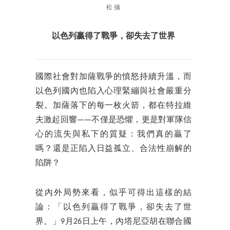
松 攝
以色列贏得了戰爭，卻失去了世界
國際社會對加薩戰爭的憤怒持續升溫，而
以色列國內也陷入心理緊繃與社會嚴重分
裂。加薩落下的每一枚火箭，都在特拉維
夫激起回響——不僅是恐懼，更是對軍隊信
心的流失與私下的質疑：我們真的贏了
嗎？還是正陷入日益孤立、合法性崩解的
陷阱？
從內外局勢來看，似乎可得出這樣的結
論：「以色列贏得了戰爭，卻失去了世
界。」9月26日上午，內塔尼亞胡在聯合國