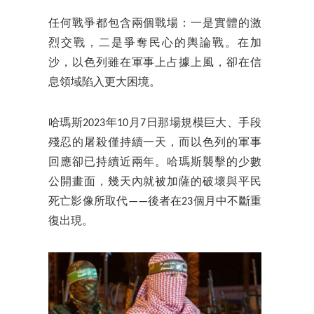
任何戰爭都包含兩個戰場：一是實體的激
烈交戰，二是爭奪民心的輿論戰。在加
沙，以色列雖在軍事上占據上風，卻在信
息領域陷入更大困境。
哈瑪斯2023年10月7日那場規模巨大、手段
殘忍的屠殺僅持續一天，而以色列的軍事
回應卻已持續近兩年。哈瑪斯襲擊的少數
公開畫面，幾天內就被加薩的破壞與平民
死亡影像所取代——後者在23個月中不斷重
復出現。