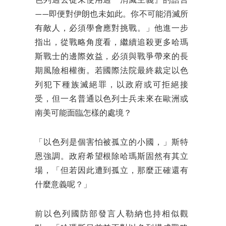
色列過去從未使用過『消滅主義』的語言
——即便對伊朗也未如此。你不可能消滅所
有敵人，必須學會應對挑戰。」他進一步
指出，從戰略角度看，繼續追殺更多哈瑪
斯戰士的邊際效益，必須與戰爭帶來的長
期風險相權衡。若國際法院最終裁定以色
列犯下種族滅絕罪，以政府或可拒絕接
受，但一名普通以色列士兵未來在歐洲或
南美可能面臨怎樣的處境？
「以色列是個害怕被孤立的小國，」斯特
恩強調。政府希望根除哈瑪斯固然有其立
場，「但若因此遭到孤立，那麼正確還有
什麼意義呢？」
前以色列國防部發言人勒納也持相似觀