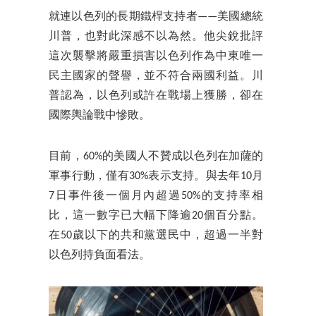
就連以色列的長期鐵桿支持者——美國總統
川普，也對此深感不以為然。他尖銳批評
這次襲擊將嚴重損害以色列作為中東唯一
民主國家的聲譽，並不符合兩國利益。川
普認為，以色列或許在戰場上獲勝，卻在
國際輿論戰中慘敗。
目前，60%的美國人不贊成以色列在加薩的
軍事行動，僅有30%表示支持。與去年10月
7日事件後一個月內超過50%的支持率相
比，這一數字已大幅下降逾20個百分點。
在50歲以下的共和黨選民中，超過一半對
以色列持負面看法。