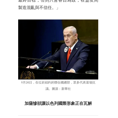
最終目標，否則只會各自為政，在盟友間
製造混亂與不信任。」
9月26日，在位於紐約的聯合國總部，眾多代表退場抗
議。圖源：新華社
加薩慘狀讓以色列國際形象正在瓦解