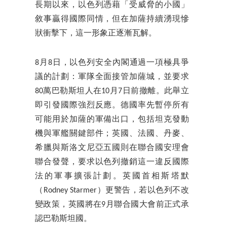
長期以來，以色列憑藉「受威脅的小國」
敘事贏得國際同情，但在加薩持續湧現慘
狀衝擊下，這一形象正逐漸瓦解。
8月8日，以色列安全內閣通過一項極具爭
議的計劃：軍隊全面接管加薩城，並要求
80萬巴勒斯坦人在10月7日前撤離。此舉立
即引發國際強烈反應。德國率先暫停所有
可能用於加薩的軍備出口，包括坦克發動
機與軍艦關鍵部件；英國、法國、丹麥、
希臘與斯洛文尼亞五國則在聯合國安理會
聯合發聲，要求以色列撤銷這一違反國際
法的軍事擴張計劃。英國首相斯塔默
（Rodney Starmer）更警告，若以色列不改
變政策，英國將在9月聯合國大會前正式承
認巴勒斯坦國。