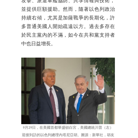
攻擊、派遣軍艦協防、共享情報與技術，
並提供巨額援助。然而，隨著以色列政治
持續右傾，尤其是加薩戰爭的長期化，許
多普通美國人開始疏遠以方。過去多存在
於民主黨內的不滿，如今在共和黨支持者
中也日益增長。
9月29日，在美國首都華盛頓白宮，美國總統川普（左）
迎接到訪的以色列總理內塔尼亞胡。圖源：新華社，胡友