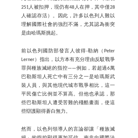
251人被扣押，現仍有48人在押，其中僅28
人確認存活）。因此，許多以色列人難以
理解國際社會的強烈不滿，尤其認為衝突
是由哈瑪斯挑起。
前以色列國防部發言人彼得·勒納（Peter
Lerner）指出，以方本有充分理由反駁戰爭
罪與種族滅絕的指控——例如，若超過6萬
巴勒斯坦人死亡中有三分之一是哈瑪斯武
裝人員，與其他現代城市戰爭相比，這一
平民傷亡比例並不算高。但他也承認，那
些巴勒斯坦人遭受苦難的殘酷畫面，使這
些辯護顯得蒼白無力。
然而，以色列領導人的言論卻讓「種族滅