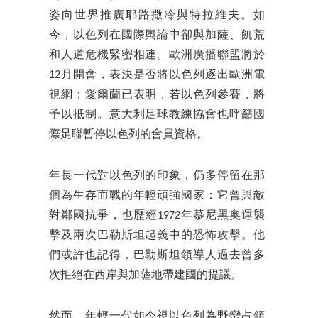
姿向世界推廣耶路撒冷與特拉維夫。如
今，以色列在國際輿論中卻與加薩、飢荒
和人道危機緊密相連。歐洲廣播聯盟將於
12月開會，表決是否將以色列逐出歐洲電
視網；愛爾蘭已表明，若以色列參賽，將
予以抵制。意大利足球教練協會也呼籲國
際足聯暫停以色列的會員資格。
年長一代對以色列的印象，仍多停留在那
個為生存而戰的年輕頑強國家：它曾與敵
對鄰國抗爭，也歷經1972年慕尼黑奧運襲
擊及兩次巴勒斯坦起義中的恐怖攻擊。他
們或許也記得，巴勒斯坦領導人過去曾多
次拒絕在西岸與加薩地帶建國的提議。
然而，年輕一代如今視以色列為野蠻占領