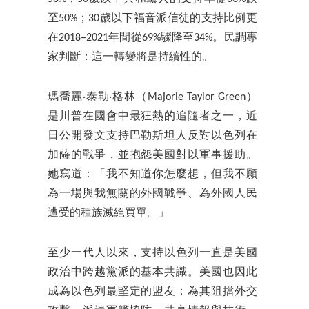
至50%；30歲以下福音派信徒的支持比例更
在2018–2021年間從69%驟降至34%。民調專
家判斷：這一轉變將是持續性的。
瑪喬麗·泰勒·格林（Majorie Taylor Green）
是川普在國會中最狂熱的追隨者之一，近
日公開發文支持巴勒斯坦人反對以色列在
加薩的戰爭，並抱怨美國對以軍事援助。
她寫道：「我不知道你怎麼想，但我不願
為一場與我無關的外國戰爭、為外國人民
遭受的種族滅絕買單。」
至少一代人以來，支持以色列一直是美國
政治中跨越黨派的基本共識。美國也因此
成為以色列最堅定的盟友：為其阻擋外交