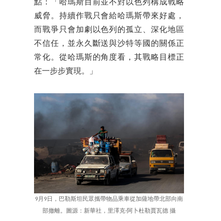
點：「哈瑪斯目前並不對以色列構成戰略
威脅。持續作戰只會給哈瑪斯帶來好處，
而戰爭只會加劇以色列的孤立、深化地區
不信任，並永久斷送與沙特等國的關係正
常化。從哈瑪斯的角度看，其戰略目標正
在一步步實現。」
9月9日，巴勒斯坦民眾攜帶物品乘車從加薩地帶北部向南
部撤離。圖源：新華社，里澤克·阿卜杜勒賈瓦德 攝