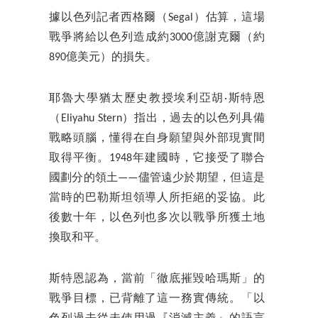
據以色列記者西格爾（Segal）估算，這場
戰爭將給以色列造成約3000億謝克爾（約
890億美元）的損失。
耶魯大學猶太歷史教授埃利亞胡·斯特恩
（Eliyahu Stern）指出，過去的以色列具備
戰略頭腦，懂得在自身願望與外部現實間
取得平衡。1948年建國時，它接受了聯合
國劃分的領土——儘管遠少於期望，但這是
當時的巴勒斯坦領導人所拒絕的妥協。此
後數十年，以色列也多次以戰爭所獲土地
換取和平。
斯特恩認為，當前「徹底摧毀哈瑪斯」的
戰爭目標，已背離了這一務實傳統。「以