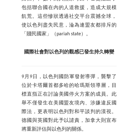
包括聯合國在內的人道救援，造成大規模
飢荒。這些慘狀透過社交平台震撼全球，
使以色列盡失民意，淪為連盟友都排斥的
「賤民國家」（pariah state）。
國際社會對以色列的觀感已發生持久轉變
9月9日，以色列國防軍發射導彈，襲擊了
位於卡塔爾首都多哈的哈瑪斯領導層，目
標直指正在討論美國停火方案的成員。此
舉不僅發生在美國盟友境內、涉嫌違反國
際法，更表明以色列對和平談判的漠視。
德國與英國對此予以譴責，加拿大則宣布
將重新評估與以色列的關係。