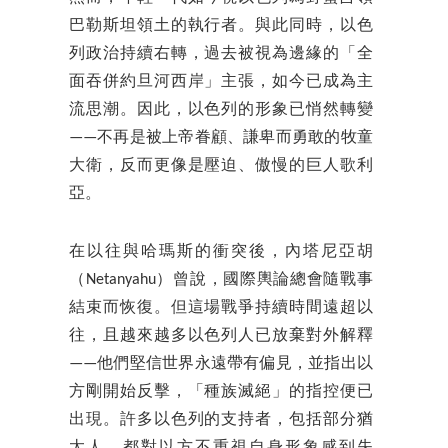
巴勒斯坦領土的執行者。與此同時，以色
列政治持續右轉，過去被視為邊緣的「全
面吞併約旦河西岸」主張，如今已成為主
流思潮。因此，以色列的形象已悄然轉變
——不再是被上帝眷顧、謙卑而勇敢的牧童
大衛，反而更像是壓迫、傲慢的巨人歌利
亞。
在以往與哈瑪斯的衝突後，內塔尼亞胡
（Netanyahu）曾說，國際輿論總會隨戰事
結束而恢復。但這場戰爭持續時間遠超以
往，且越來越多以色列人已放棄對外解釋
——他們堅信世界永遠帶有偏見，並指出以
方剛開始反擊，「種族滅絕」的指控便已
出現。許多以色列的支持者，包括部分猶