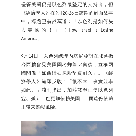
儘管美國仍是以色列最堅定的支持者，但
《經濟學人》在9月20-26日該期的封面故事
中，標題已赫然寫道：「以色列是如何失
去美國的！」（How Israel Is Losing
America）
9月14日，以色列總理內塔尼亞胡在耶路撒
冷西牆會見美國國務卿魯比奧後，宣稱兩
國關係「如西牆石塊般堅實耐久」。《經
濟學人》隨即反駁：「很不幸，事實並非
如此。」該刊指出，加薩戰爭正使以色列
愈加孤立，也更加依賴美國——而這份依賴
正帶來嚴峻風險。