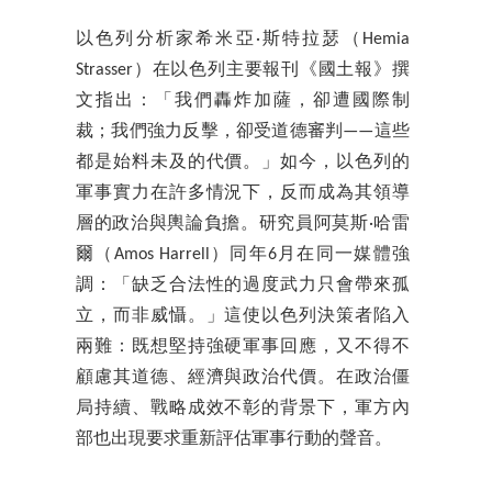
以色列分析家希米亞·斯特拉瑟（Hemia
Strasser）在以色列主要報刊《國土報》撰
文指出：「我們轟炸加薩，卻遭國際制
裁；我們強力反擊，卻受道德審判——這些
都是始料未及的代價。」如今，以色列的
軍事實力在許多情況下，反而成為其領導
層的政治與輿論負擔。研究員阿莫斯·哈雷
爾（Amos Harrell）同年6月在同一媒體強
調：「缺乏合法性的過度武力只會帶來孤
立，而非威懾。」這使以色列決策者陷入
兩難：既想堅持強硬軍事回應，又不得不
顧慮其道德、經濟與政治代價。在政治僵
局持續、戰略成效不彰的背景下，軍方內
部也出現要求重新評估軍事行動的聲音。