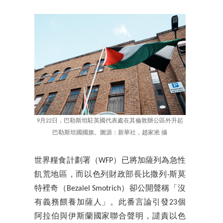
9月22日，巴勒斯坦駐英國代表處在其倫敦辦公區外升起
巴勒斯坦國國旗。圖源：新華社，趙家淞 攝
世界糧食計劃署（WFP）已將加薩列為急性
飢荒地區，而以色列財政部長比撒列·斯莫
特裡奇（Bezalel Smotrich）卻公開聲稱「沒
有義務餵養加薩人」。此番言論引發23個
阿拉伯與伊斯蘭國家聯合聲明，譴責以色