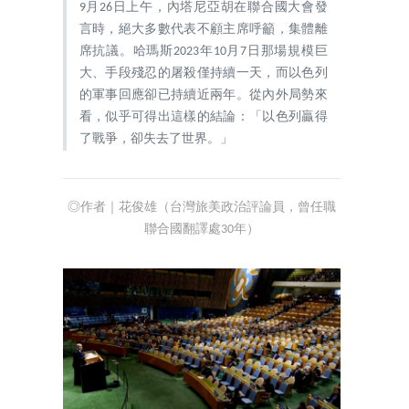
9月26日上午，內塔尼亞胡在聯合國大會發
言時，絕大多數代表不顧主席呼籲，集體離
席抗議。哈瑪斯2023年10月7日那場規模巨
大、手段殘忍的屠殺僅持續一天，而以色列
的軍事回應卻已持續近兩年。從內外局勢來
看，似乎可得出這樣的結論：「以色列贏得
了戰爭，卻失去了世界。」
◎作者｜花俊雄（台灣旅美政治評論員，曾任職
聯合國翻譯處30年）