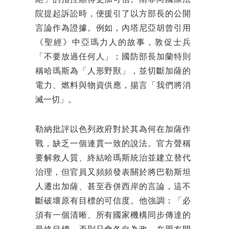
絕」的指控顯得更加可信。南非向國際法
院提起訴訟時，便援引了以方部長的公開
言論作為證據。例如，內塔尼亞胡曾引用
《聖經》中亞瑪力人的故事，敦促士兵
「不要放過任何人」；國防部長加蘭特則
稱哈瑪斯為「人形野獸」，並切斷加薩的
電力、燃料與物資供應，揚言「我們將消
滅一切」。
勒納批評以色列政府對於其為何在加薩作
戰，缺乏一個連貫一致的說法。官方聲稱
要解救人質、終結哈瑪斯統治並建立替代
治理，但官員又頻頻發表關於將巴勒斯坦
人遷出加薩、甚至吞併西岸的言論，這不
斷破壞原有目標的可信度。他強調：「必
須有一個清晰、所有國家機構同步傳達的