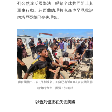
列公然違反國際法，呼籲全球共同阻止其
軍事行動。紐西蘭總理拉克森也罕見批評
內塔尼亞胡已喪失理智。
聯合國指出，自5月底以來，加薩已有近800人在試圖取得
糧食時喪生。圖源：法新社
以色列也正在失去美國