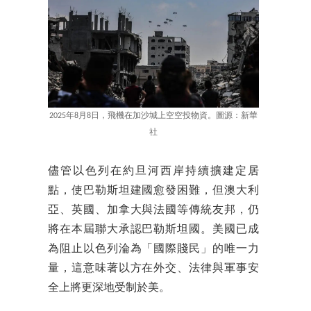
2025年8月8日，飛機在加沙城上空空投物資。圖源：新華
社
儘管以色列在約旦河西岸持續擴建定居
點，使巴勒斯坦建國愈發困難，但澳大利
亞、英國、加拿大與法國等傳統友邦，仍
將在本屆聯大承認巴勒斯坦國。美國已成
為阻止以色列淪為「國際賤民」的唯一力
量，這意味著以方在外交、法律與軍事安
全上將更深地受制於美。