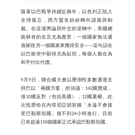
隨著以巴戰爭持續近兩年，以色列正陷入
全球孤立，西方盟友紛紛轉向譴責與制
裁。在這場輿論與外交的逆轉中，美國總
統林肯的名言尤為應景：一個國家無法通
過摧毀另一個國家來獲得安全——這句話在
以巴衝突中顯得尤為貼切，每個人都在為
和平付出代價。
9月9日，聯合國大會以壓倒性多數通過支
持巴以「兩國方案」的決議：142國贊成，
僅10國反對（包括美國），12國棄權。此
次投票恰在內塔尼亞胡宣稱「永遠不會接
受巴勒斯坦國」後不到24小時進行。目前
已有超過150個國家正式承認巴勒斯坦國。