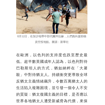
8月12日，在加沙地帶中部代爾拜拉赫，人們跑向援助物
資空投地點。圖源：新華社
在歐洲，以色列的支持度也跌至歷史最
低。超半數英國成年人認為，以色列對待
巴勒斯坦人的方式，猶如納粹在「大屠
殺」中對待猶太人。持續衝突更導致全球
反猶太主義情緒飆升，令數百萬猶太人的
生活陷入複雜困境，並引發一個令人不安
的質疑：猶太復國主義的目標，是否應以
世界各地猶太人遭受新威脅為代價，來保