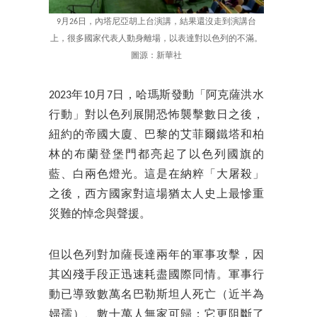
9月26日，內塔尼亞胡上台演講，結果還沒走到演講台
上，很多國家代表人動身離場，以表達對以色列的不滿。
圖源：新華社
2023年10月7日，哈瑪斯發動「阿克薩洪水
行動」對以色列展開恐怖襲擊數日之後，
紐約的帝國大廈、巴黎的艾菲爾鐵塔和柏
林的布蘭登堡門都亮起了以色列國旗的
藍、白兩色燈光。這是在納粹「大屠殺」
之後，西方國家對這場猶太人史上最慘重
災難的悼念與聲援。
但以色列對加薩長達兩年的軍事攻擊，因
其凶殘手段正迅速耗盡國際同情。軍事行
動已導致數萬名巴勒斯坦人死亡（近半為
婦孺）、數十萬人無家可歸；它更阻斷了