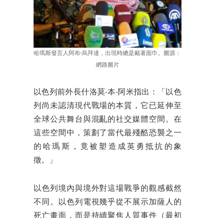
哈瑪斯發言人阿布·烏拜達，出現時總是戴著面巾。圖源：
網路圖片
以色列前外長什洛莫·本-阿米指出：「以色
列尚未認清現代戰場的本質，它已延伸至
全球公共舞台與混亂的社交媒體空間。在
這些空間中，策劃了當代最殘酷恐襲之一
的哈瑪斯，竟被塑造成英勇抵抗的象
徵。」
以色列境內與境外對這場戰爭的觀感截然
不同。以色列電視幾乎從不展示加薩人的
死亡畫面，而是持續聚焦人質事件（最初