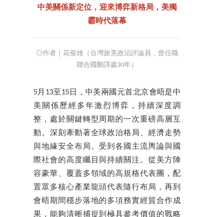
中美關係新定位，迎來博弈新格局，美獨
霸時代落幕
◎作者｜花俊雄（台灣旅美政治評論員，曾任職
聯合國翻譯處30年）
5月13至15日，中美兩國元首北京會晤是中
美關係歷經多年激烈博弈，持續深度調
整，處於關鍵轉型周期的一次重磅高層互
動。深刻牽動著全球政治格局、經濟走勢
與地緣安全布局。受到各國主流輿論與國
際社會的高度矚目與持續關注。從美方陣
容豪華、覆蓋多領域的高規格代表團，配
置眾多核心產業龍頭代表隨行布局，再到
會晤期間穩步落地的多項務實經貿合作成
果，能夠清晰捕捉到極具參考價值的戰略