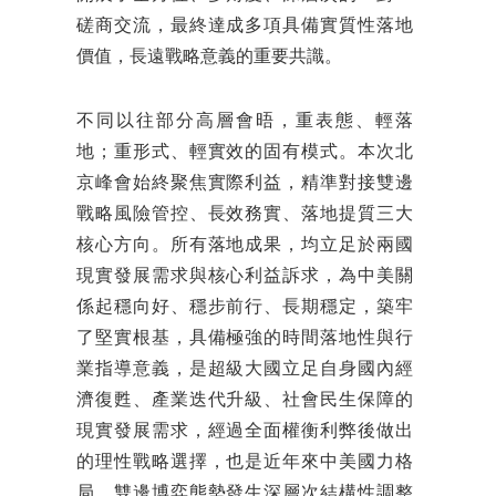
磋商交流，最終達成多項具備實質性落地
價值，長遠戰略意義的重要共識。
不同以往部分高層會晤，重表態、輕落
地；重形式、輕實效的固有模式。本次北
京峰會始終聚焦實際利益，精準對接雙邊
戰略風險管控、長效務實、落地提質三大
核心方向。所有落地成果，均立足於兩國
現實發展需求與核心利益訴求，為中美關
係起穩向好、穩步前行、長期穩定，築牢
了堅實根基，具備極強的時間落地性與行
業指導意義，是超級大國立足自身國內經
濟復甦、產業迭代升級、社會民生保障的
現實發展需求，經過全面權衡利弊後做出
的理性戰略選擇，也是近年來中美國力格
局、雙邊博弈態勢發生深層次結構性調整