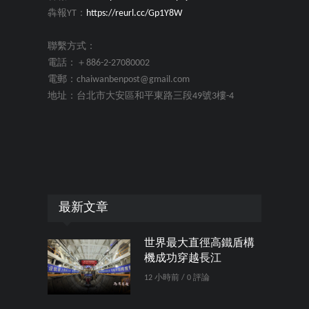
犇報YT：
https://reurl.cc/Gp1Y8W
聯繫方式：
電話：＋886-2-27080002
電郵：chaiwanbenpost@gmail.com
地址：台北市大安區和平東路三段49號3樓-4
最新文章
世界最大直徑高鐵盾構
機成功穿越長江
12 小時前 / 0 評論