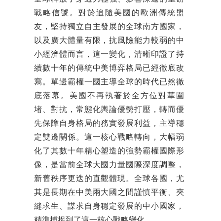
戰略信號。對於追隨美國的歐洲傳統盟
友，堅持獨立自主發展的全球南方國家，
以及廣大體量有限，抗風險能力較弱的中
小經濟體而言，這一變化，清晰印證了持
續數十年的傳統中美博弈格局已經徹底改
寫。單邊霸權一國主導全球的時代已然徹
底落幕。美國不再執著於全方位對華圍
堵、對抗，常態化輿論優勢打壓，轉而優
先保障自身格局的務實發展利益，主導穩
定雙邊關係。這一核心戰略轉向，大幅弱
化了其數十年精心塑造的強勢霸權國際形
像，是當前全球大國力量國際深度調整，
新舊秩序更迭的直觀體現。全球各國，尤
其是長期在中美兩大國之間謹慎平衡、夾
縫求生、謀求自身穩定發展的中小國家，
精準捕捉到了這一核心戰略變化。