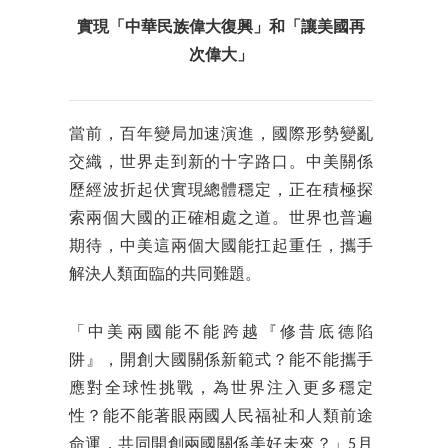
實現「中華民族偉大復興」和「讓美國再
次偉大」
當前，百年變局加速演進，國際形勢變亂
交織，世界走到新的十字路口。中美關係
歷經波折起伏實現總體穩定，正在積極探
索兩個大國的正確相處之道。世界也普遍
期待，中美這兩個大國能扛起重任，攜手
解決人類面臨的共同難題。
「中美兩國能不能跨越『修昔底德陷
阱』，開創大國關係新範式？能不能攜手
應對全球性挑戰，為世界注入更多穩定
性？能不能著眼兩國人民福祉和人類前途
命運，共同開創兩國關係美好未來？」5月