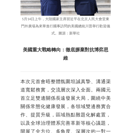
5月14日上午，大陸國家主席習近平在北京人民大會堂東
門外廣場為來華進行國事訪問的美國總統川普舉行歡迎儀
式。圖源：新華社
美國重大戰略轉向：徹底摒棄對抗博弈思
維
本次元首會晤整體氛圍坦誠真摯、溝通渠
道寬鬆務實，交流層次深入全面。兩國元
首立足雙邊關係長遠發展大局，圍繞中美
關係常態化健康發展，各領域雙邊務實合
作、提質升級，區域熱點難題化解處置，
以及全球治理體系完善革新等核心議題，
開展了全方位、多角度、深層次的一對一