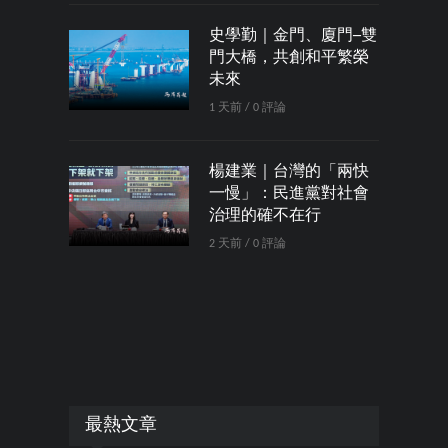
史學勤｜金門、廈門─雙
門大橋，共創和平繁榮
未來
1 天前 / 0 評論
楊建業｜台灣的「兩快
一慢」：民進黨對社會
治理的確不在行
2 天前 / 0 評論
最熱文章