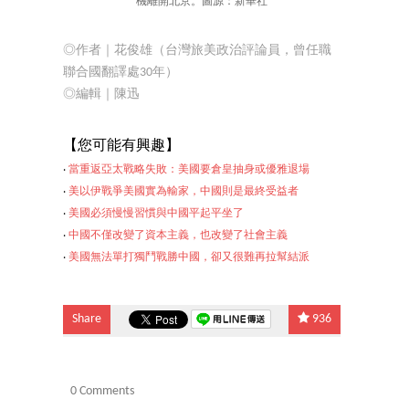
機離開北京。圖源：新華社
◎作者｜花俊雄（台灣旅美政治評論員，曾任職
聯合國翻譯處30年）
◎編輯｜陳迅
【
您可能有興趣】
‧
當重返亞太戰略失敗：美國要倉皇抽身或優雅退場
‧
美以伊戰爭美國實為輸家，中國則是最終受益者
‧
美國必須慢慢習慣與中國平起平坐了
‧
中國不僅改變了資本主義，也改變了社會主義
‧
美國無法單打獨鬥
戰勝中國，卻又很難再拉幫結派
Share
936
0 Comments