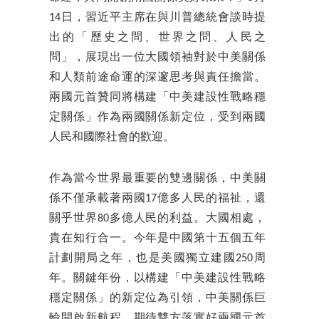
14日，習近平主席在與川普總統會談時提
出的「歷史之問、世界之問、人民之
問」，展現出一位大國領袖對於中美關係
和人類前途命運的深邃思考與責任擔當。
兩國元首贊同將構建「中美建設性戰略穩
定關係」作為兩國關係新定位，受到兩國
人民和國際社會的歡迎。
作為當今世界最重要的雙邊關係，中美關
係不僅承載著兩國17億多人民的福祉，還
關乎世界80多億人民的利益。大國相處，
貴在知行合一。今年是中國第十五個五年
計劃開局之年，也是美國獨立建國250周
年。關鍵年份，以構建「中美建設性戰略
穩定關係」的新定位為引領，中美關係巨
輪開啟新航程。期待雙方落實好兩國元首