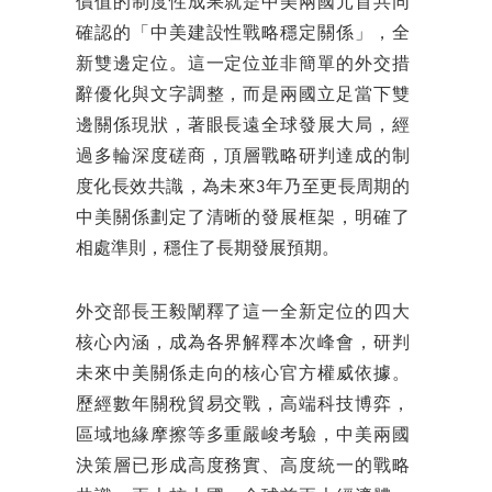
價值的制度性成果就是中美兩國元首共同
確認的「中美建設性戰略穩定關係」，全
新雙邊定位。這一定位並非簡單的外交措
辭優化與文字調整，而是兩國立足當下雙
邊關係現狀，著眼長遠全球發展大局，經
過多輪深度磋商，頂層戰略研判達成的制
度化長效共識，為未來3年乃至更長周期的
中美關係劃定了清晰的發展框架，明確了
相處準則，穩住了長期發展預期。
外交部長王毅闡釋了這一全新定位的四大
核心內涵，成為各界解釋本次峰會，研判
未來中美關係走向的核心官方權威依據。
歷經數年關稅貿易交戰，高端科技博弈，
區域地緣摩擦等多重嚴峻考驗，中美兩國
決策層已形成高度務實、高度統一的戰略