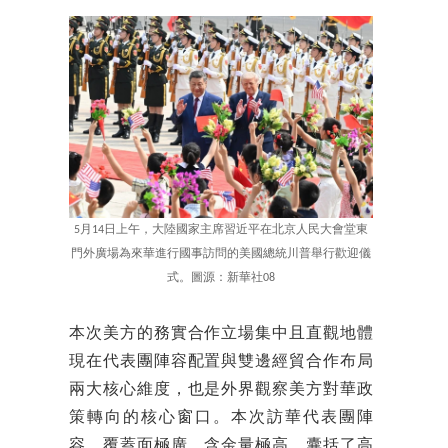
5月14日上午，大陸國家主席習近平在北京人民大會堂東
門外廣場為來華進行國事訪問的美國總統川普舉行歡迎儀
式。圖源：新華社08
本次美方的務實合作立場集中且直觀地體
現在代表團陣容配置與雙邊經貿合作布局
兩大核心維度，也是外界觀察美方對華政
策轉向的核心窗口。本次訪華代表團陣
容，覆蓋面極廣、含金量極高，囊括了高