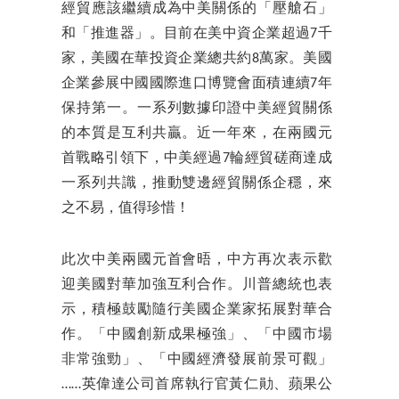
經貿應該繼續成為中美關係的「壓艙石」
和「推進器」。目前在美中資企業超過7千
家，美國在華投資企業總共約8萬家。美國
企業參展中國國際進口博覽會面積連續7年
保持第一。一系列數據印證中美經貿關係
的本質是互利共贏。近一年來，在兩國元
首戰略引領下，中美經過7輪經貿磋商達成
一系列共識，推動雙邊經貿關係企穩，來
之不易，值得珍惜！
此次中美兩國元首會晤，中方再次表示歡
迎美國對華加強互利合作。川普總統也表
示，積極鼓勵隨行美國企業家拓展對華合
作。「中國創新成果極強」、「中國市場
非常強勁」、「中國經濟發展前景可觀」
……英偉達公司首席執行官黃仁勛、蘋果公