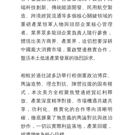
端科技創新、傳統能源開發、民用航空製
造、跨境經貿流通等多個核心關鍵領域的
重磅產業領軍人物與頭部企業核心管理
者。業界眾多龍頭企業負責人隨行參會，
體現出美方商界、產業界，迫切想要深耕
中國龐大消費市場，重啟雙邊務實合作，
盤活本土低迷產業發展的強烈訴求。
相較於過往諸多訪華行程側重政治博弈、
輿論造勢、理念對抗、陣營拉攏的固有模
式，本次美方全程聚焦雙邊經貿紅利釋
放、產業深度精準對接、市場機遇共建共
享，功利化、務實化的合作導向清晰明
確，徹底摒棄了無意義的輿論對抗與政治
炒作，一切以實際利益落地，產業回暖，