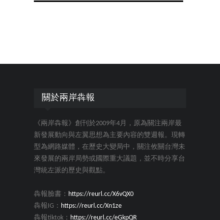
關於兩岸犇報
《兩岸犇報》創刊於2009年4月，原為關注兩岸最
新發展動向與左翼思想為主要內容的雙週報。現轉
型為網路媒體，在歷史大變局中，關注攸關台灣未
來發展的兩岸局勢或國際重大議題，並不時分享台
灣統左派的歷史與觀點。
犇報臉書：
https://reurl.cc/X6vQX0
犇報IG：
https://reurl.cc/Xn1ze
犇報tiktok：
https://reurl.cc/eGkpQR