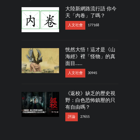
大陸新網路流行語 你今
天「內卷」了嗎？
人文社會
177168
恍然大悟！這才是《山
海經》裡「怪物」的真
面目……
人文社會
30945
《返校》缺乏的歷史視
野：白色恐怖鎮壓的只
有自由嗎？
評論
27655