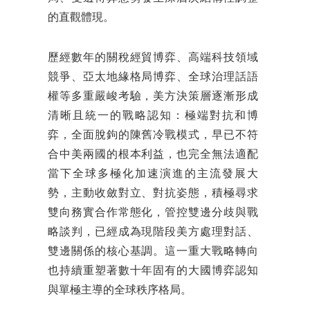
的直觀體現。
歷經數年的關稅經貿博弈、高端科技領域
競爭、亞太地緣格局博弈、全球治理話語
權等多重嚴峻考驗，美方決策層逐漸形成
清晰且統一的戰略認知：極端對抗和博
弈，全面脫鉤的陳舊冷戰模式，早已不符
合中美兩國的根本利益，也完全無法適配
當下全球多極化加速演進的主流發展大
勢，主動收斂對立、對抗姿態，積極尋求
雙向務實合作常態化，管控雙邊分歧與戰
略談判，已經成為現階段美方處理對話、
雙邊關係的核心基調。這一重大戰略轉向
也持續重塑著數十年固有的大國博弈認知
與單極主導的全球秩序格局。