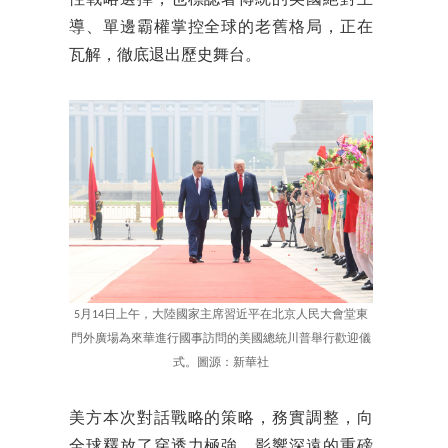
性戰略選擇，也標誌著傳統的美國絕對主
導、單邊霸權掌控全球的老舊格局，正在
瓦解，徹底退出歷史舞台。
5月14日上午，大陸國家主席習近平在北京人民大會堂東
門外廣場為來華進行國事訪問的美國總統川普舉行歡迎儀
式。圖源：新華社
美方本次對話戰略的策略，務實調整，向
全球釋放了穿透力極強、影響深遠的重磅