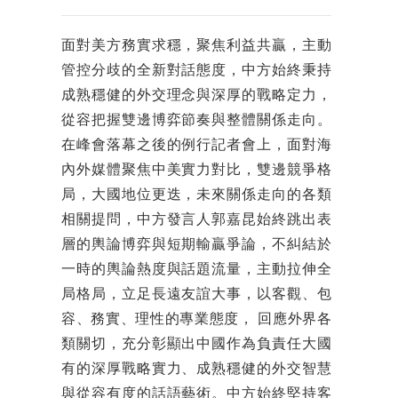
面對美方務實求穩，聚焦利益共贏，主動
管控分歧的全新對話態度，中方始終秉持
成熟穩健的外交理念與深厚的戰略定力，
從容把握雙邊博弈節奏與整體關係走向。
在峰會落幕之後的例行記者會上，面對海
內外媒體聚焦中美實力對比，雙邊競爭格
局，大國地位更迭，未來關係走向的各類
相關提問，中方發言人郭嘉昆始終跳出表
層的輿論博弈與短期輸贏爭論，不糾結於
一時的輿論熱度與話題流量，主動拉伸全
局格局，立足長遠友誼大事，以客觀、包
容、務實、理性的專業態度， 回應外界各
類關切，充分彰顯出中國作為負責任大國
有的深厚戰略實力、成熟穩健的外交智慧
與從容有度的話語藝術。中方始終堅持客