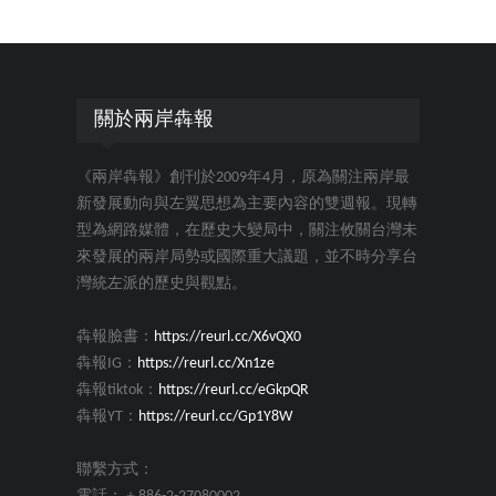
關於兩岸犇報
《兩岸犇報》創刊於2009年4月，原為關注兩岸最
新發展動向與左翼思想為主要內容的雙週報。現轉
型為網路媒體，在歷史大變局中，關注攸關台灣未
來發展的兩岸局勢或國際重大議題，並不時分享台
灣統左派的歷史與觀點。
犇報臉書：
https://reurl.cc/X6vQX0
犇報IG：
https://reurl.cc/Xn1ze
犇報tiktok：
https://reurl.cc/eGkpQR
犇報YT：
https://reurl.cc/Gp1Y8W
聯繫方式：