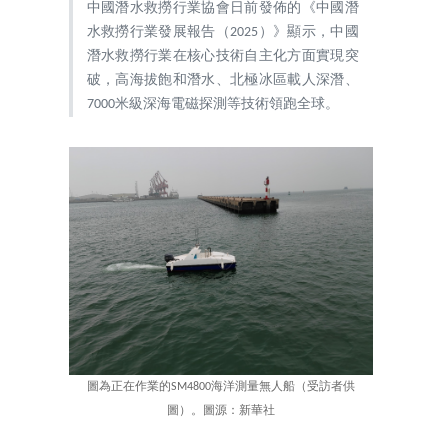
中國潛水救撈行業協會日前發佈的《中國潛
水救撈行業發展報告（2025）》顯示，中國
潛水救撈行業在核心技術自主化方面實現突
破，高海拔飽和潛水、北極冰區載人深潛、
7000米級深海電磁探測等技術領跑全球。
圖為正在作業的SM4800海洋測量無人船（受訪者供
圖）。圖源：新華社