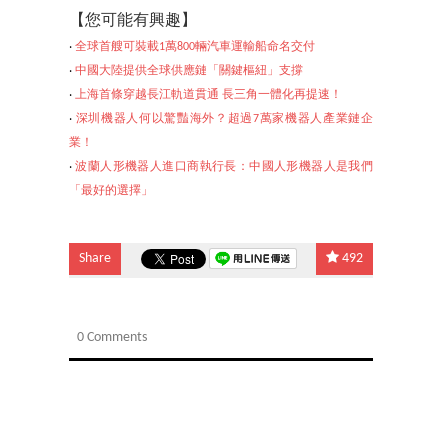
【
您可能有興趣】
‧
全球首艘可裝載1萬800輛汽車運輸船命名交付
‧
中國大陸提供全球供應鏈「關鍵樞紐」支撐
‧
上海首條穿越長江軌道貫通 長三角一體化再提速！
‧
深圳機器人何以驚豔海外？超過7萬家機器人產業鏈企
業！
‧
波蘭人形機器人進口商執行長：中國人形機器人是我們
「最好的選擇」
Share
492
0 Comments