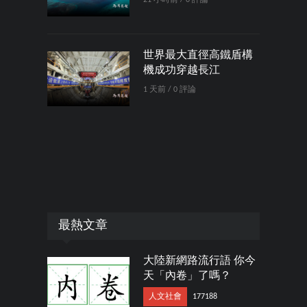
世界最大直徑高鐵盾構
機成功穿越長江
1 天前 / 0 評論
最熱文章
大陸新網路流行語 你今
天「內卷」了嗎？
人文社會
177188