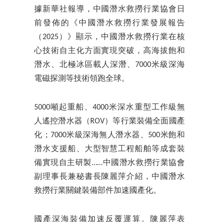
據新華社報導，中國潛水救撈行業協會日
前發佈的《中國潛水救撈行業發展報告
（2025）》顯示，中國潛水救撈行業在核
心技術自主化方面實現突破，高海拔飽和
潛水、北極冰區載人深潛、7000米級深海
電磁探測等技術領跑全球。
5000噸起重船、4000米深水重型工作級無
人遙控潛水器（ROV）等行業裝備全面國產
化；7000米級深海無人潛水器、500米飽和
潛水支援船、大型智慧工程船舶等成套裝
備實現自主研製……中國潛水救撈行業協會
副理事長兼秘書長陳麗萍介紹，中國潛水
救撈行業關鍵裝備部件加速國產化。
國產深海裝備加速反覆運算。陳麗萍表