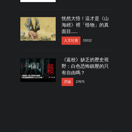
恍然大悟！這才是《山
海經》裡「怪物」的真
面目……
人文社會
31012
《返校》缺乏的歷史視
野：白色恐怖鎮壓的只
有自由嗎？
評論
27675