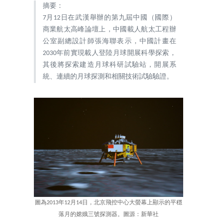
摘要：
7月12日在武漢舉辦的第九屆中國（國際）
商業航太高峰論壇上，中國載人航太工程辦
公室副總設計師張海聯表示，中國計畫在
2030年前實現載人登陸月球開展科學探索，
其後將探索建造月球科研試驗站，開展系
統、連續的月球探測和相關技術試驗驗證。
圖為2013年12月14日，北京飛控中心大螢幕上顯示的平穩
落月的嫦娥三號探測器。圖源：新華社