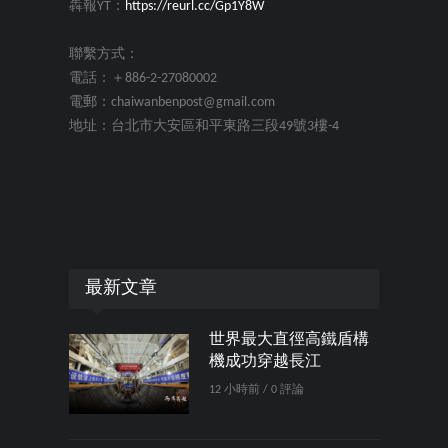
犇報YT：
https://reurl.cc/Gp1Y8W
聯繫方式：
電話：＋886-2-27080002
電郵：chaiwanbenpost@gmail.com
地址：台北市大安區和平東路三段49號3樓-4
最新文章
世界最大直徑高鐵盾構
機成功穿越長江
12 小時前 / 0 評論