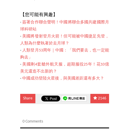
【您可能
有興趣】
‧
簽署合作聯合聲明！中國將聯合多國共建國際月
球科研站
‧
美國將發射登月火箭！但可能被中國捷足先登，
人類為什麼執著於去月球？
‧
人類登月53周年｜中國：「我們要去，也一定能
夠去」
‧
美國剩4套艙外航天服，超期服役25年！花10億
美元還造不出新的？
‧
中國成功登陸火星後，與美國差距還有多大？
Share
2146
0 Comments