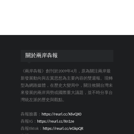
關於兩岸犇報
《兩岸犇報》創刊於2009年4月，原為關注兩岸最
新發展動向與左翼思想為主要內容的雙週報。現轉
型為網路媒體，在歷史大變局中，關注攸關台灣未
來發展的兩岸局勢或國際重大議題，並不時分享台
灣統左派的歷史與觀點。
犇報臉書：
https://reurl.cc/X6vQX0
犇報IG：
https://reurl.cc/Xn1ze
犇報tiktok：
https://reurl.cc/eGkpQR