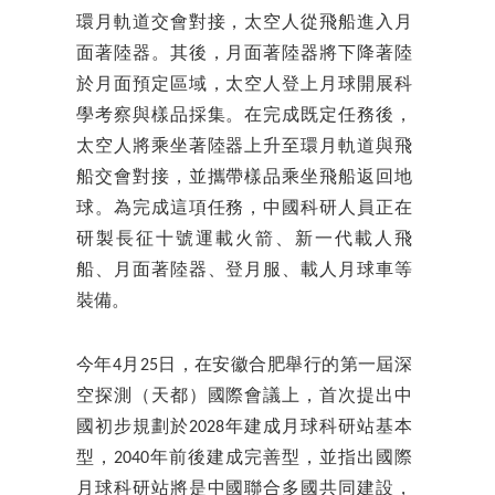
環月軌道交會對接，太空人從飛船進入月
面著陸器。其後，月面著陸器將下降著陸
於月面預定區域，太空人登上月球開展科
學考察與樣品採集。在完成既定任務後，
太空人將乘坐著陸器上升至環月軌道與飛
船交會對接，並攜帶樣品乘坐飛船返回地
球。為完成這項任務，中國科研人員正在
研製長征十號運載火箭、新一代載人飛
船、月面著陸器、登月服、載人月球車等
裝備。
今年4月25日，在安徽合肥舉行的第一屆深
空探測（天都）國際會議上，首次提出中
國初步規劃於2028年建成月球科研站基本
型，2040年前後建成完善型，並指出國際
月球科研站將是中國聯合多國共同建設，