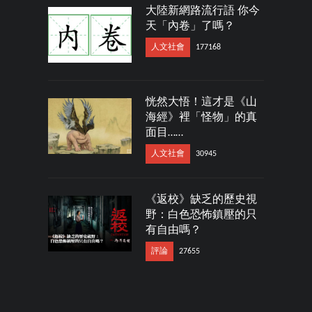
大陸新網路流行語 你今
天「內卷」了嗎？
人文社會
177168
恍然大悟！這才是《山
海經》裡「怪物」的真
面目……
人文社會
30945
《返校》缺乏的歷史視
野：白色恐怖鎮壓的只
有自由嗎？
評論
27655