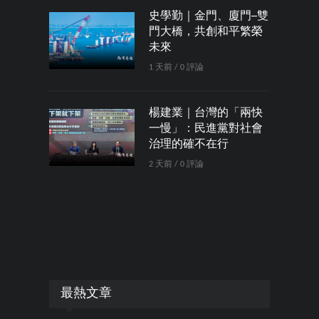
史學勤｜金門、廈門─雙
門大橋，共創和平繁榮
未來
1 天前 / 0 評論
楊建業｜台灣的「兩快
一慢」：民進黨對社會
治理的確不在行
2 天前 / 0 評論
最熱文章