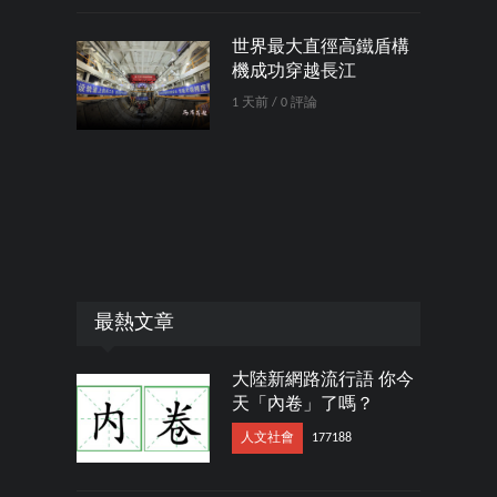
世界最大直徑高鐵盾構
機成功穿越長江
1 天前 / 0 評論
最熱文章
大陸新網路流行語 你今
天「內卷」了嗎？
人文社會
177188