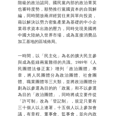
階級的政治認同。國民黨內部的政治菁英
也審時度勢，順勢推行黨國資本的自我解
編，同時開放兩岸經貿往來與單向投資，
藉以解決以勞力密集產業為基礎的中小企
業尋求資本出路的壓力，同時兌現美國將
中國大陸納入世界市場，成為直接消費品
加工基地的區域佈局。
一時間，以「民主化」為名的擴大民主參
與成為藍綠兩黨難得的共識。1989年《人
民團體法修正案》增列「政治團體」專
章，將人民團體分為政治團體、社會團
體、職業團體等三大類，並將政治團體分
劃為以參選為目的的「政黨」和不以參選
為目的「政治團體」，同時將成立要件從
「許可制」改為「登記制」，規定只要有
三十個人以上連署，十五個人以上參加會
議，有章程、董事會、監事會，並向內政