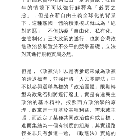
下的國家資本積累做出一定的貢獻，在當
年的情境下可以強行解釋為「必要之
惡」，但是在新自由主義全球化的背景
下，這種黨國一體的積累模式就成為「絕
對的惡」，不但妨礙「自由化、私有化、
去管制化」三大政策的遂行，也將台灣政
黨政治發展置於不公平的競爭基礎，立法
對其進行規範實屬必然。
但是，《政黨法》以是否參選來做為政黨
的清退標準，並強行將「人民團體法」中
不以參與選舉為標的「政治團體」限期轉
型為政黨否則將逕行廢止，實是有違民主
政治的基本精神。按照西方政治學的原
理，政黨是一群基於某種利益、需求或主
張，而設定了某種共同政治信仰或目標，
進而集結為一個有制度的組織，其實踐路
徑並非只有參選一途。《政黨法》實施的