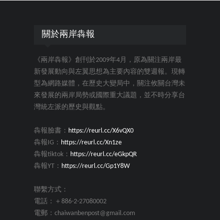
關於兩岸犇報
《兩岸犇報》創刊於2009年4月，原為關注兩岸最
新發展動向與左翼思想為主要內容的雙週報。現轉
型為網路媒體，在歷史大變局中，關注攸關台灣未
來發展的兩岸局勢或國際重大議題，並不時分享台
灣統左派的歷史與觀點。
犇報臉書：
https://reurl.cc/X6vQX0
犇報IG：
https://reurl.cc/Xn1ze
犇報tiktok：
https://reurl.cc/eGkpQR
犇報YT：
https://reurl.cc/Gp1Y8W
聯繫方式：
電話：＋886-2-27080002
電郵：chaiwanbenpost@gmail.com