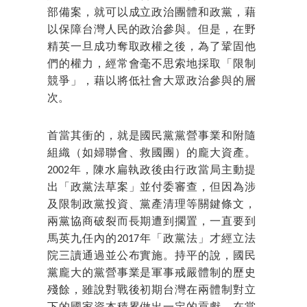
部備案，就可以成立政治團體和政黨，藉
以保障台灣人民的政治參與。但是，在野
精英一旦成功奪取政權之後，為了鞏固他
們的權力，經常會毫不思索地採取「限制
競爭」，藉以將低社會大眾政治參與的層
次。
首當其衝的，就是國民黨黨營事業和附隨
組織（如婦聯會、救國團）的龐大資產。
2002年，陳水扁執政後由行政當局主動提
出「政黨法草案」並付委審查，但因為涉
及限制政黨投資、黨產清理等關鍵條文，
兩黨協商破裂而長期遭到擱置，一直要到
馬英九任內的2017年「政黨法」才經立法
院三讀通過並公布實施。持平的說，國民
黨龐大的黨營事業是軍事戒嚴體制的歷史
殘餘，雖說對戰後初期台灣在兩體制對立