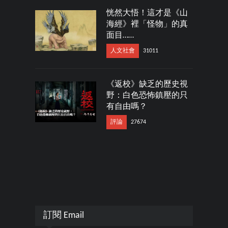
恍然大悟！這才是《山
海經》裡「怪物」的真
面目……
人文社會
31011
《返校》缺乏的歷史視
野：白色恐怖鎮壓的只
有自由嗎？
評論
27674
訂閱 Email