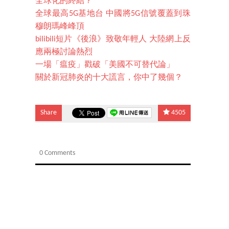
全球化的終結？
全球最高5G基地台 中國將5G信號覆蓋到珠
穆朗瑪峰峰頂
bilibili短片《後浪》致敬年輕人 大陸網上反
應兩極討論熱烈
一場「瘟疫」戳破「美國不可替代論」
關於新冠肺炎的十大謊言，你中了幾個？
Share
4505
0 Comments