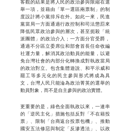
客觀的結果是將人民的政治參與限縮在選
舉一項，並藉由「單一選區兩票制」的制
度設計將小黨排斥在外。如此一來，民進
黨當局一方面通過行政控制和司法懲罰來
降低民眾政治參與的層次，甚至扼殺「統
派團體」的政治介入；一方面分官受爵，
通過不分區立委席位和部會首長任命收編
社運力量，解消其政治動員的能量，以避
免台灣社會的內部分化轉換成對執政當局
的政治對立。包含集體遊說、和平示威和
罷工等多元化的民主參與形式將成為具
文，台灣人民只能淪為政治菁英的選舉的
動員對象，而不是自主參與的政治實體。
更重要的是，綠色全面執政以來，一連串
的「逆民主化」措施包括反對「不在籍投
票」、限制「台商返台投票包機」、推動
國安五法修惡與制定「反滲透法」、以政