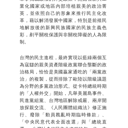
業化國家或地區內部培植親美的政治菁
英，並依照自己的形象來推行民主化改
革，藉以解消發展中國家，特別是前殖民
地解放後的新興民族國家的民族主義色
彩，剷平關稅保護與非關稅障礙的人為限
制。
台灣的民主進程，最終實現以藍綠兩個互
為寇讎的親美資產階級政黨聯合壟斷的政
治格局，恰恰是美國贏家通吃的「兩黨政
治」的複製，從而排除了歐陸以階級議題
為分野的多黨政治形式。從卡特總統時期
的「人權外交」開始，凡舉美麗島事件、
民進黨組黨、台灣地區解除戒嚴、兩岸開
放探親交流、《人民團體組織法》修正施
行、廢除「動員戡亂時期臨時條款」、
「中央民意代表全面改選」與「總統直