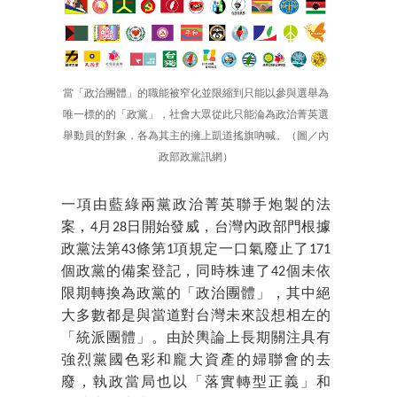
當「政治團體」的職能被窄化並限縮到只能以參與選舉為
唯一標的的「政黨」，社會大眾從此只能淪為政治菁英選
舉動員的對象，各為其主的擁上凱道搖旗吶喊。（圖／內
政部政黨訊網）
一項由藍綠兩黨政治菁英聯手炮製的法
案，4月28日開始發威，台灣內政部門根據
政黨法第43條第1項規定一口氣廢止了171
個政黨的備案登記，同時株連了42個未依
限期轉換為政黨的「政治團體」，其中絕
大多數都是與當道對台灣未來設想相左的
「統派團體」。由於輿論上長期關注具有
強烈黨國色彩和龐大資產的婦聯會的去
廢，執政當局也以「落實轉型正義」和