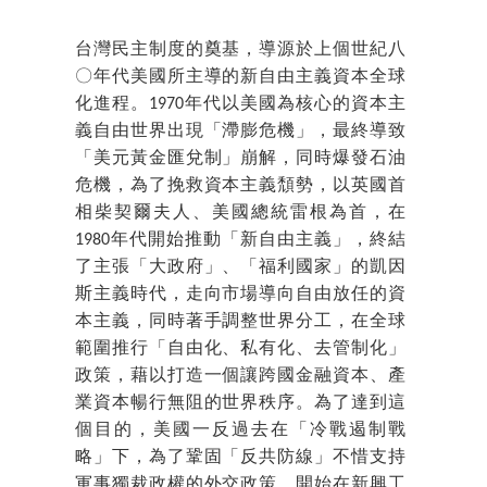
台灣民主制度的奠基，導源於上個世紀八
〇年代美國所主導的新自由主義資本全球
化進程。1970年代以美國為核心的資本主
義自由世界出現「滯膨危機」，最終導致
「美元黃金匯兌制」崩解，同時爆發石油
危機，為了挽救資本主義頹勢，以英國首
相柴契爾夫人、美國總統雷根為首，在
1980年代開始推動「新自由主義」，終結
了主張「大政府」、「福利國家」的凱因
斯主義時代，走向市場導向自由放任的資
本主義，同時著手調整世界分工，在全球
範圍推行「自由化、私有化、去管制化」
政策，藉以打造一個讓跨國金融資本、產
業資本暢行無阻的世界秩序。為了達到這
個目的，美國一反過去在「冷戰遏制戰
略」下，為了鞏固「反共防線」不惜支持
軍事獨裁政權的外交政策，開始在新興工