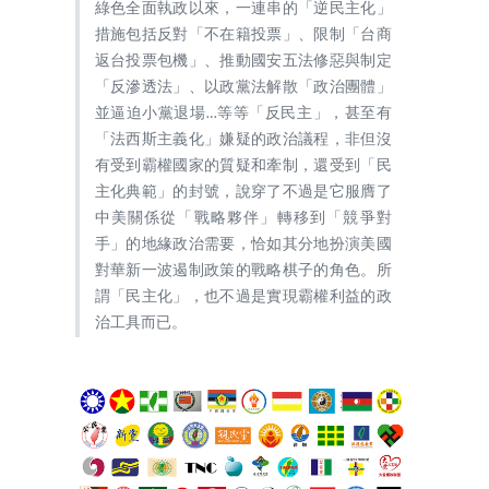
綠色全面執政以來，一連串的「逆民主化」
措施包括反對「不在籍投票」、限制「台商
返台投票包機」、推動國安五法修惡與制定
「反滲透法」、以政黨法解散「政治團體」
並逼迫小黨退場…等等「反民主」，甚至有
「法西斯主義化」嫌疑的政治議程，非但沒
有受到霸權國家的質疑和牽制，還受到「民
主化典範」的封號，說穿了不過是它服膺了
中美關係從「戰略夥伴」轉移到「競爭對
手」的地緣政治需要，恰如其分地扮演美國
對華新一波遏制政策的戰略棋子的角色。所
謂「民主化」，也不過是實現霸權利益的政
治工具而已。