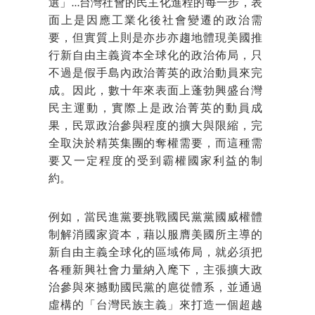
選」…台灣社會的民主化進程的每一步，表
面上是因應工業化後社會變遷的政治需
要，但實質上則是亦步亦趨地體現美國推
行新自由主義資本全球化的政治佈局，只
不過是假手島內政治菁英的政治動員來完
成。因此，數十年來表面上蓬勃興盛台灣
民主運動，實際上是政治菁英的動員成
果，民眾政治參與程度的擴大與限縮，完
全取決於精英集團的奪權需要，而這種需
要又一定程度的受到霸權國家利益的制
約。
例如，當民進黨要挑戰國民黨黨國威權體
制解消國家資本，藉以服膺美國所主導的
新自由主義全球化的區域佈局，就必須把
各種新興社會力量納入麾下，主張擴大政
治參與來撼動國民黨的扈從體系，並通過
虛構的「台灣民族主義」來打造一個超越