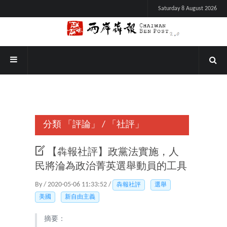
Saturday 8 August 2026
分類
「評論」
/
「社評」
【犇報社評】政黨法實施，人
民將淪為政治菁英選舉動員的工具
By / 2020-05-06 11:33:52 /
犇報社評
選舉
美國
新自由主義
摘要：