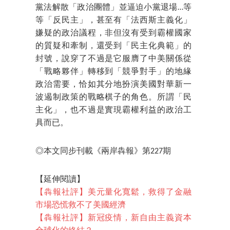
黨法解散「政治團體」並逼迫小黨退場…等
等「反民主」，甚至有「法西斯主義化」
嫌疑的政治議程，非但沒有受到霸權國家
的質疑和牽制，還受到「民主化典範」的
封號，說穿了不過是它服膺了中美關係從
「戰略夥伴」轉移到「競爭對手」的地緣
政治需要，恰如其分地扮演美國對華新一
波遏制政策的戰略棋子的角色。所謂「民
主化」，也不過是實現霸權利益的政治工
具而已。
◎本文同步刊載《兩岸犇報》第227期
【延伸閱讀】
【犇報社評】美元量化寬鬆，救得了金融
市場恐慌救不了美國經濟
【犇報社評】新冠疫情，新自由主義資本