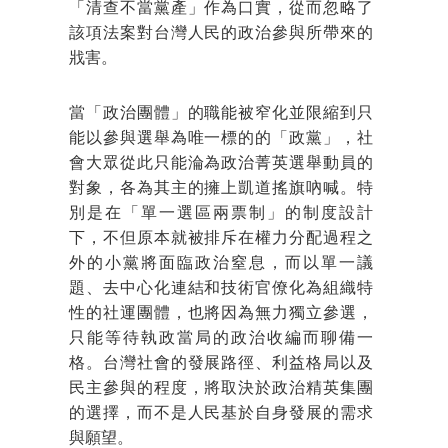
「清查不當黨產」作為口實，從而忽略了
該項法案對台灣人民的政治參與所帶來的
戕害。
當「政治團體」的職能被窄化並限縮到只
能以參與選舉為唯一標的的「政黨」，社
會大眾從此只能淪為政治菁英選舉動員的
對象，各為其主的擁上凱道搖旗吶喊。特
別是在「單一選區兩票制」的制度設計
下，不但原本就被排斥在權力分配過程之
外的小黨將面臨政治窒息，而以單一議
題、去中心化連結和技術官僚化為組織特
性的社運團體，也將因為無力獨立參選，
只能等待執政當局的政治收編而聊備一
格。台灣社會的發展路徑、利益格局以及
民主參與的程度，將取決於政治精英集團
的選擇，而不是人民基於自身發展的需求
與願望。