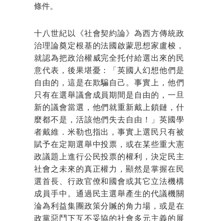
條件。
十八世紀以《社會契約論》為西方傳統政
治理論奠定根基的法國啟蒙思想家盧梭，
就認為把政治權威完全托付給選出來的民
意代表，後果堪憂：「英國人幻想他們是
自由的，這是在欺騙自己。事實上，他們
只有在選舉議會成員期間是自由的，一旦
新的議會當選，他們就重新戴上鎖鏈，什
麼都不是，活該他們失去自由！」英國學
者戴維．米勒也指出，事實上選民只有被
賦予在定期選舉中投票，或在某些重大憲
政議題上進行公民投票的權利，決定民主
社會之未來的真正權力，顯然是掌握在民
選首長、行政官僚和國會或其它立法機構
成員手中。通過民主選舉產生的代議機關
淪為利益集團政策分贓的角力場，或是在
政黨惡鬥下互不妥協的社會多元主義的展