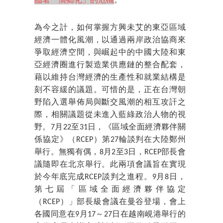
臨著「僑鄉化」的危機
。
為今之計，如何掌握方興未艾的東亞區域
經濟一體化風潮，以通過兩岸政治協商來
爭取經濟空間，與崛起中的中國大陸和東
亞經濟圈進行製造業供應鏈的整合配套，
藉以維持台灣經濟的生產性和就業結構是
刻不容緩的議題。可惜的是，正在台灣朝
野陷入選舉佈局與斷交風潮的相互攻訐之
際，相關議題從未進入藍綠政治人物的視
野。7月22至31日，《區域全面經濟夥伴關
係協定》（RCEP）第27輪談判在大陸鄭州
舉行。無獨有偶，8月2至3日，RCEP部長會
議隨即在北京舉行。此兩項會議旨在實現
於今年底完成RCEP談判之進程。9月8日，
第七屆「區域全面經濟夥伴協定
（RCEP）」部長級會議在曼谷登場，會上
各國同意在9月17～27日在越南峴港舉行的