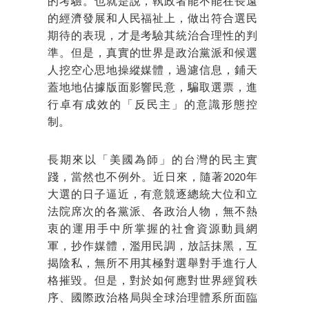
的考驗。也就是說，執政者能不能在長遠
的經濟發展和人民福祉上，做出符合選民
期待的表現，才是考驗其統治合理性的判
準。但是，真實的世界是政治黨派和候選
人挖空心思地操縱媒體，過濾信息，鋪天
蓋地地佔據版面影響民意，騙取選票，進
行卓有成效的「反民主」的意識形態控
制。
長期來以「美國為師」的台灣的民主實
踐，當然也不例外。近日來，隨著2020年
大選的日子逼近，有意競逐總統大位和立
法院席次的各黨派、各政治人物，無不熱
衷的運用手中所掌握的社會資源動員網
軍，抄作媒體，濫用民調，放話抹黑，互
揭陰私，無所不用其極對選舉對手進行人
格摧毀。但是，對於如何應對世界經貿秩
序、國際政治格局與全球治理體系所面臨