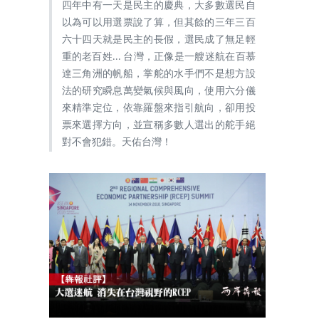
四年中有一天是民主的慶典，大多數選民自
以為可以用選票說了算，但其餘的三年三百
六十四天就是民主的長假，選民成了無足輕
重的老百姓... 台灣，正像是一艘迷航在百慕
達三角洲的帆船，掌舵的水手們不是想方設
法的研究瞬息萬變氣候與風向，使用六分儀
來精準定位，依靠羅盤來指引航向，卻用投
票來選擇方向，並宣稱多數人選出的舵手絕
對不會犯錯。天佑台灣！