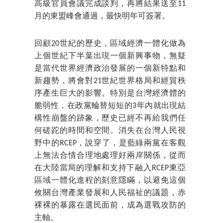
高級官員會議完成談判，再將結果送至11
月的東盟峰會通過，最快明年可簽署。
回顧20世紀的歷史，區域經濟一體化做為
上個世紀下半葉出現一個新興事物，無疑
是當代世界經濟政治發展的一個新特點和
新趨勢，將會對21世紀世界格局和經貿秩
序產生巨大的影響。特別是台灣經濟體的
脆弱性，在政黨輪替短短的3年內就出現結
構性崩盤的跡象，歷史已經不再給我們任
何磋跎的時間和空間。消失在台灣人民視
野中的RCEP，說穿了，是藍綠兩黨在客觀
上無法合情合理地處理好兩岸關係，從而
在大陸當局的理解和支持下融入RCEP東亞
區域一體化進程的刻意隱瞞，以避免這個
攸關台灣產業發展和人民福祉的議題，赤
裸裸的暴露在選民面前，成為選戰攻防的
主軸。