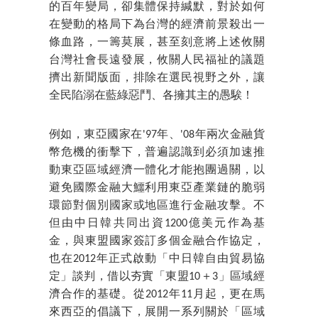
的百年變局，卻集體保持緘默，對於如何
在變動的格局下為台灣的經濟前景殺出一
條血路，一籌莫展，甚至刻意將上述攸關
台灣社會長遠發展，攸關人民福祉的議題
擠出新聞版面，排除在選民視野之外，讓
全民陷溺在藍綠惡鬥、各擁其主的愚騃！
例如，東亞國家在'97年、'08年兩次金融貨
幣危機的衝擊下，普遍認識到必須加速推
動東亞區域經濟一體化才能抱團過關，以
避免國際金融大鱷利用東亞產業鏈的脆弱
環節對個別國家或地區進行金融攻擊。不
但由中日韓共同出資1200億美元作為基
金，與東盟國家簽訂多個金融合作協定，
也在2012年正式啟動「中日韓自由貿易協
定」談判，借以夯實「東盟10＋3」區域經
濟合作的基礎。從2012年11月起，更在馬
來西亞的倡議下，展開一系列關於「區域