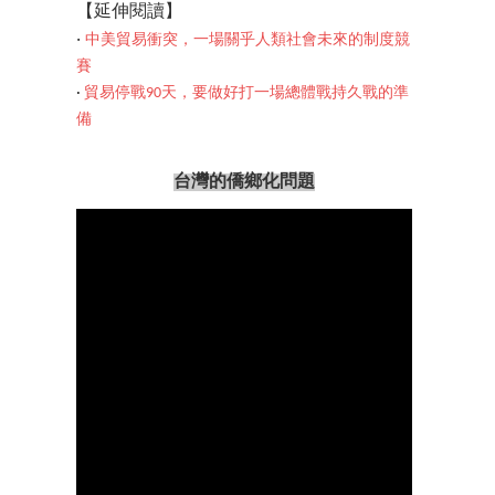
【延伸閱讀】
‧
中美貿易衝突，一場關乎人類社會未來的制度競
賽
‧
貿易停戰90天，要做好打一場總體戰持久戰的準
備
台灣的僑鄉化問題