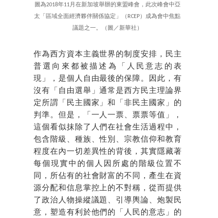
圖為2018年11月在新加坡舉辦的東盟峰會，此次峰會中亞
太「區域全面經濟夥伴關係協定」（RCEP）成為會中焦點
議題之一。（圖／新華社）
作為西方資本主義世界的制度安排，民主
普選向來都被描述為「人民意志的表
現」，是個人自由最後的保障。因此，有
沒有「自由選舉」通常是西方民主理論界
定所謂「民主國家」和「非民主國家」的
判準。但是，「一人一票、票票等值」，
這個看似抹除了人們在社會生活過程中，
包含階級、種族、性別、宗教信仰和教育
程度在內一切差異性的背後，其實隱藏著
每個現實中的個人因所處的階級位置不
同，所佔有的社會財富的不同，產生在資
源分配和信息掌控上的不對稱，從而提供
了政治人物操縱議題、引導輿論、炮製民
意，塑造有利於他們的「人民的意志」的