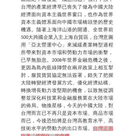
台灣的產業經濟早已喪失了做為中國大陸
經濟面向資本主義世界窗口，也作為世界
資本主義體系面向中國市場橋頭堡的歷史
機遇。隨著上海洋山港的開通、全世界前
500大跨國企業入主上海自貿區，台灣意圖
用「亞太營運中心」來減緩產業轉型過程
所帶來對資本市場和勞動力市場的衝擊，
已早無胎息。2008年世界金融危機之後，
更因為島內藍綠陣營在兩岸政策上相互掣
肘，服貿貨貿協定無法簽署，錯失了把握
大陸轉變經濟發展方式、優化經濟結構、
轉換增長動力攻堅期的機會，以致無從調
整並深化科技業和金融服務業在大陸市場
的佈局。物換星移，今天的中國大陸，對
台灣而言已不再只是資本市場、商品市場
而已，今後恐怕將是台灣高教育水平、高
技術水平的勞動力的出口市場。
台灣正面