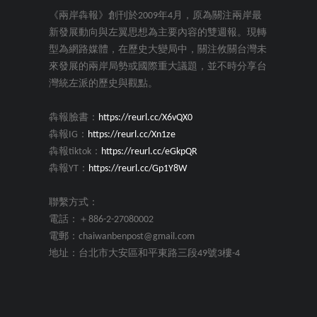
《兩岸犇報》創刊於2009年4月，原為關注兩岸最
新發展動向與左翼思想為主要內容的雙週報。現轉
型為網路媒體，在歷史大變局中，關注攸關台灣未
來發展的兩岸局勢或國際重大議題，並不時分享台
灣統左派的歷史與觀點。
犇報臉書：
https://reurl.cc/X6vQX0
犇報IG：
https://reurl.cc/Xn1ze
犇報tiktok：
https://reurl.cc/eGkpQR
犇報YT：
https://reurl.cc/Gp1Y8W
聯繫方式：
電話：＋886-2-27080002
電郵：chaiwanbenpost@gmail.com
地址：台北市大安區和平東路三段49號3樓-4