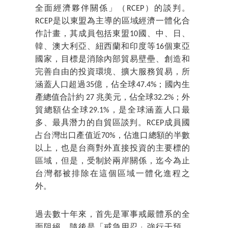
全面經濟夥伴關係」（RCEP）的談判。
RCEP是以東盟為主導的區域經濟一體化合
作計畫，其成員包括東盟10國、中、日、
韓、澳大利亞、紐西蘭和印度等16個東亞
國家，目標是消除內部貿易壁壘、創造和
完善自由的投資環境、擴大服務貿易，所
涵蓋人口超過35億，佔全球47.4%；國內生
產總值合計約 27 兆美元，佔全球32.2%；外
貿總額佔全球29.1%，是全球涵蓋人口最
多、最具潛力的自貿區談判。RCEP成員國
占台灣出口產值近70%，佔進口總額的半數
以上，也是台商對外直接投資的主要標的
區域，但是，受制於兩岸關係，迄今為止
台灣都被排除在這個區域一體化進程之
外。
過去數十年來，首先是軍事戒嚴體系的全
面阻絕，隨後是「戒急用忍」強行干預，