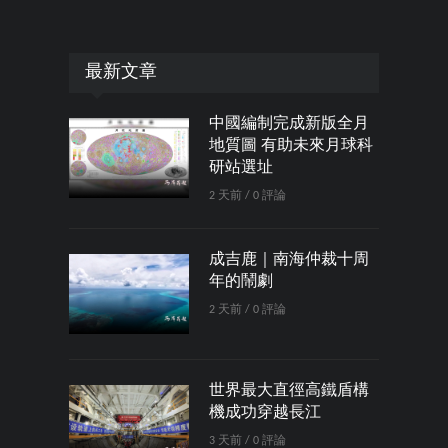
最新文章
中國編制完成新版全月
地質圖 有助未來月球科
研站選址
2 天前 / 0 評論
成吉鹿｜南海仲裁十周
年的鬧劇
2 天前 / 0 評論
世界最大直徑高鐵盾構
機成功穿越長江
3 天前 / 0 評論