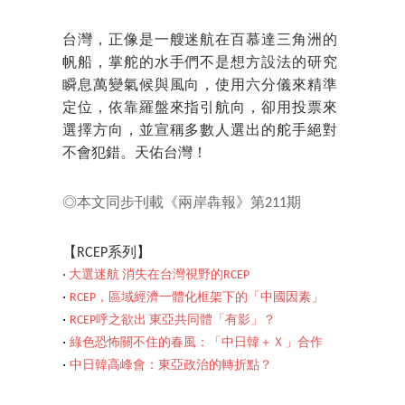
台灣，正像是一艘迷航在百慕達三角洲的
帆船，掌舵的水手們不是想方設法的研究
瞬息萬變氣候與風向，使用六分儀來精準
定位，依靠羅盤來指引航向，卻用投票來
選擇方向，並宣稱多數人選出的舵手絕對
不會犯錯。天佑台灣！
◎本文同步刊載《兩岸犇報》第211期
【RCEP系列】
‧
大選迷航 消失在台灣視野的RCEP
‧
RCEP，區域經濟一體化框架下的「中國因素」
‧
RCEP呼之欲出 東亞共同體「有影」？
‧
綠色恐怖關不住的春風：「中日韓＋Ｘ」合作
‧
中日韓高峰會：東亞政治的轉折點？