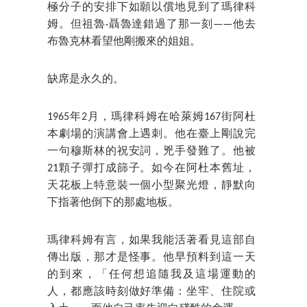
極分子的安排下如願以償地見到了瑪律科
姆。但祖魯·聶魯達錯過了那一刻——他去
布魯克林看望他剛搬來的姐姐。
缺席是永久的。
1965年2月，瑪律科姆在哈萊姆167街阿杜
本劇場的演講會上遇刺。他在臺上剛說完
一句穆斯林的祝安詞，兇手發難了。他被
21顆子彈打成篩子。如今在阿杜本舊址，
天花板上特意裝一個小型聚光燈，靜默向
下指著他倒下的那處地板。
瑪律科姆有言，如果我能活著看見這部自
傳出版，那才是怪事。他早預料到這一天
的到來，「任何想追隨我及這場運動的
人，都應該時刻做好準備：坐牢、住院或