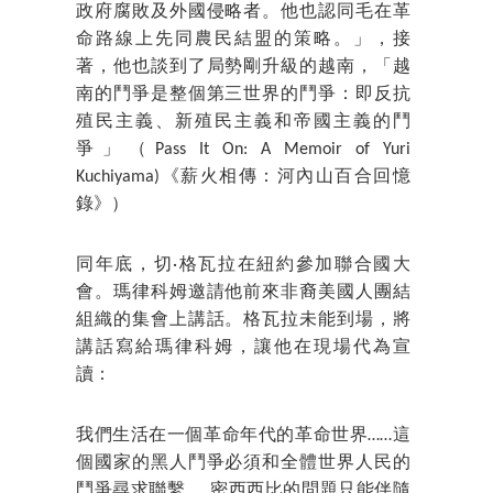
政府腐敗及外國侵略者。他也認同毛在革
命路線上先同農民結盟的策略。」，接
著，他也談到了局勢剛升級的越南，「越
南的鬥爭是整個第三世界的鬥爭：即反抗
殖民主義、新殖民主義和帝國主義的鬥
爭」（Pass It On: A Memoir of Yuri
Kuchiyama)《薪火相傳：河內山百合回憶
錄》）
同年底，切·格瓦拉在紐約參加聯合國大
會。瑪律科姆邀請他前來非裔美國人團結
組織的集會上講話。格瓦拉未能到場，將
講話寫給瑪律科姆，讓他在現場代為宣
讀：
我們生活在一個革命年代的革命世界……這
個國家的黑人鬥爭必須和全體世界人民的
鬥爭尋求聯繫……密西西比的問題只能伴隨