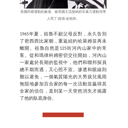
美國民權運動的象徵、被美國主流接納的非暴力運動領導
人馬丁·路德·金牧師。
1965年夏，祖魯不顧父母反對，永久告別
了密西西比家鄉，重返紐約哈萊姆並再未
離開。祖魯自然是125街河內山家中的常
客。從和瑪律科姆密切交往開始，河內山
一家處於長期的監視中，他們和聯邦探員
總不期而遇，又心照不宣。滲透和眼線則
難以避免，一個氣質陽光的大男孩兒風雨
無阻地參加百合家的每一次活動並贏得其
全家的信任，直到某一天突然消失才揭露
了他的臥底身份。