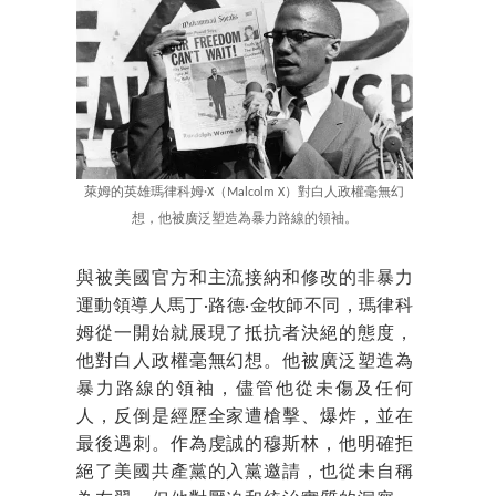
萊姆的英雄瑪律科姆·X（Malcolm X）對白人政權毫無幻
想，他被廣泛塑造為暴力路線的領袖。
與被美國官方和主流接納和修改的非暴力
運動領導人馬丁·路德·金牧師不同，瑪律科
姆從一開始就展現了抵抗者決絕的態度，
他對白人政權毫無幻想。他被廣泛塑造為
暴力路線的領袖，儘管他從未傷及任何
人，反倒是經歷全家遭槍擊、爆炸，並在
最後遇刺。作為虔誠的穆斯林，他明確拒
絕了美國共產黨的入黨邀請，也從未自稱