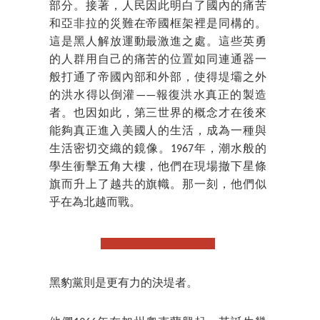
部分。接著，人民因此明白了國內的痛苦
和亞非拉的災難在帝國框架裡是同構的。
這是黑人解放運動最激進之處。這些英勇
的人群用自己的痛苦的位置如同連通器一
般打通了帝國內部和外部，使得堤壩之外
的洪水得以倒灌——報復洪水真正的製造
者。也因如此，第三世界的概念才在後來
能夠真正進入美國人的生活，成為一種與
生活密切交織的鏡像。1967年，潮水般的
學生衝擊五角大樓，他們在現場撤下星條
旗而升上了越共的旗幟。那一刻，他們似
乎在為北越而戰。
黑豹
黨
則是更有力的決堤者。