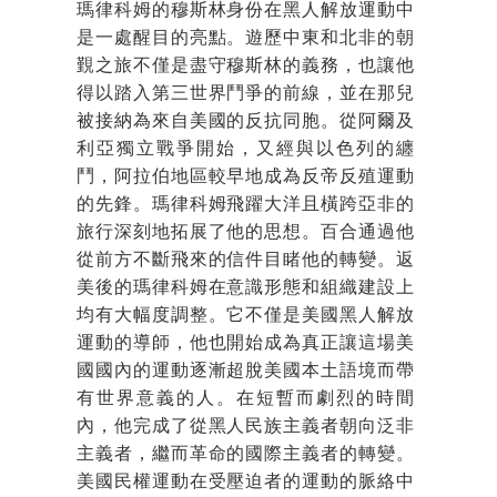
瑪律科姆的穆斯林身份在黑人解放運動中
是一處醒目的亮點。遊歷中東和北非的朝
覲之旅不僅是盡守穆斯林的義務，也讓他
得以踏入第三世界鬥爭的前線，並在那兒
被接納為來自美國的反抗同胞。從阿爾及
利亞獨立戰爭開始，又經與以色列的纏
鬥，阿拉伯地區較早地成為反帝反殖運動
的先鋒。瑪律科姆飛躍大洋且橫跨亞非的
旅行深刻地拓展了他的思想。百合通過他
從前方不斷飛來的信件目睹他的轉變。返
美後的瑪律科姆在意識形態和組織建設上
均有大幅度調整。它不僅是美國黑人解放
運動的導師，他也開始成為真正讓這場美
國國內的運動逐漸超脫美國本土語境而帶
有世界意義的人。在短暫而劇烈的時間
內，他完成了從黑人民族主義者朝向泛非
主義者，繼而革命的國際主義者的轉變。
美國民權運動在受壓迫者的運動的脈絡中