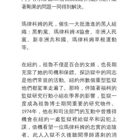
著剛果的問題一同得到解決。
瑪律科姆的死，催生一大批激進的黑人組
織：黑豹黨、瑪律科姆·X協會、非洲人民
黨、新非洲共和國、瑪律科姆草根運動
等。
在紐約，祖魯不僅是百合的女婿，也長期
充當了她的司機和保鏢。探訪獄中的同志
是他們常規的活動。紐約州數個重型監獄
他們都駕車走遍了。那時，伴隨著福柯的
監獄研究行動小組在學界的影響，監獄一
度成為祖魯博士期間重要的研究物件。
1974年，他在和司法部門的互動中曾獲得
機會在紐約一處監獄裡給獄卒和囚犯上
課，借機看望一位瑪律科姆的忠實的追隨
者。此人入獄不久後聽聞導師遇刺的消