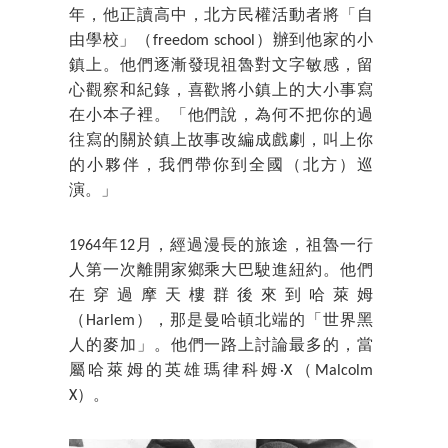
年，他正讀高中，北方民權活動者將「自
由學校」（freedom school）辦到他家的小
鎮上。他們逐漸發現祖魯對文字敏感，留
心觀察和紀錄，喜歡將小鎮上的大小事寫
在小本子裡。「他們說，為何不把你的過
往寫的關於鎮上故事改編成戲劇，叫上你
的小夥伴，我們帶你到全國（北方）巡
演。」
1964年12月，經過漫長的旅途，祖魯一行
人第一次離開家鄉乘大巴駛進紐約。他們
在穿過摩天樓群後來到哈萊姆
（Harlem），那是曼哈頓北端的「世界黑
人的麥加」。他們一路上討論最多的，當
屬哈萊姆的英雄瑪律科姆·X（Malcolm
X）。