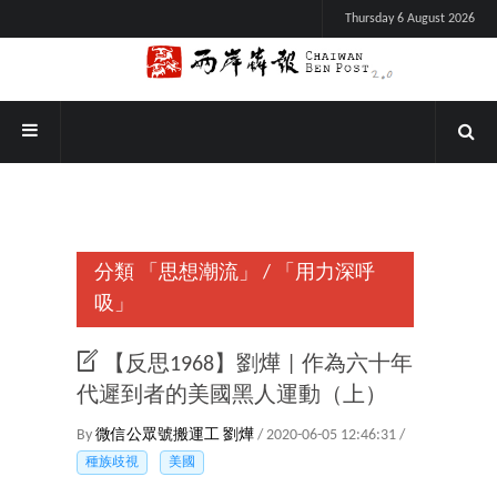
Thursday 6 August 2026
分類
「思想潮流」
/
「用力深呼
吸」
【反思1968】劉燁 | 作為六十年
代遲到者的美國黑人運動（上）
By
微信公眾號搬運工
劉燁
/ 2020-06-05 12:46:31 /
種族歧視
美國