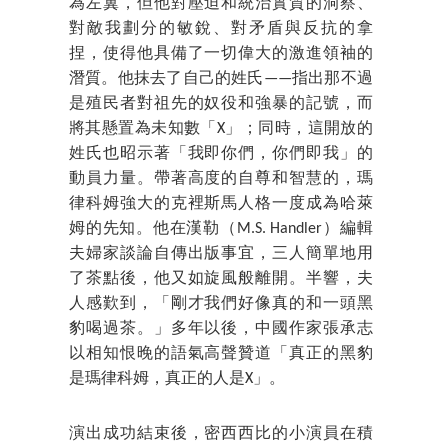
為左翼，但他對壓迫和統治實質的洞察、
對敵我劃分的敏銳、對矛盾與反抗的拿
捏，使得他具備了一切偉大的激進領袖的
潛質。他抹去了自己的姓氏——指出那不過
是殖民者對祖先的奴役和強暴的記號，而
將其懸置為未知數「X」；同時，這開放的
姓氏也昭示著「我即你們，你們即我」的
動員力量。帶著高度的自尊和智慧的，瑪
律科姆強大的克裡斯馬人格一度成為哈萊
姆的先知。他在漢勒（M.S. Handler）編輯
夫婦家談論自傳出版事宜，三人簡單地用
了茶點後，他又如旋風般離開。半響，夫
人感歎到，「剛才我們好像真的和一頭黑
豹喝過茶。」多年以後，中國作家張承志
以相知恨晚的語氣高聲贊道「真正的黑豹
是瑪律科姆，真正的人是X」。
演出成功結束後，密西西比的小演員在積