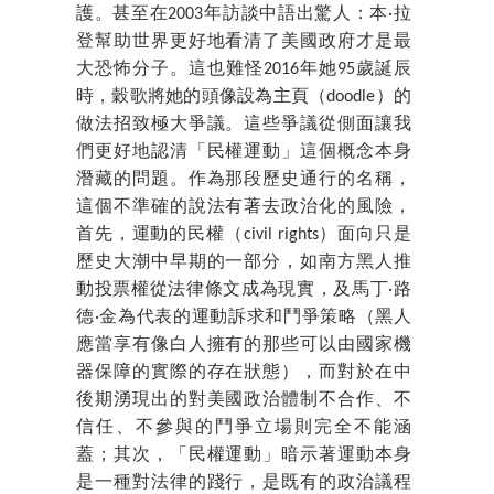
護。甚至在2003年訪談中語出驚人：本·拉
登幫助世界更好地看清了美國政府才是最
大恐怖分子。這也難怪2016年她95歲誕辰
時，穀歌將她的頭像設為主頁（doodle）的
做法招致極大爭議。這些爭議從側面讓我
們更好地認清「民權運動」這個概念本身
潛藏的問題。作為那段歷史通行的名稱，
這個不準確的說法有著去政治化的風險，
首先，運動的民權（civil rights）面向只是
歷史大潮中早期的一部分，如南方黑人推
動投票權從法律條文成為現實，及馬丁·路
德·金為代表的運動訴求和鬥爭策略（黑人
應當享有像白人擁有的那些可以由國家機
器保障的實際的存在狀態），而對於在中
後期湧現出的對美國政治體制不合作、不
信任、不參與的鬥爭立場則完全不能涵
蓋；其次，「民權運動」暗示著運動本身
是一種對法律的踐行，是既有的政治議程