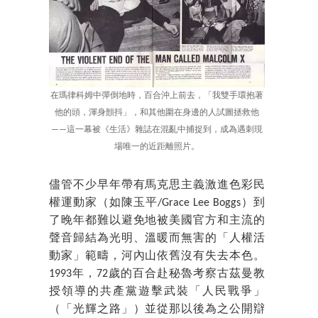
在瑪律科姆中彈倒地時，百合沖上前去，「我雙手環抱著
他的頭，渾身顫抖」，和其他圍在身邊的人試圖拯救他
——這一幕被《生活》雜誌在混亂中捕捉到，成為遇刺現
場唯一的近距離照片。
儘管不少早年帶有馬克思主義激進色彩民
權運動家（如陳玉平/Grace Lee Boggs）到
了晚年都難以避免地被美國官方和主流的
聲音歸結為光明、溫暖而無害的「人權活
動家」範疇，河內山依舊沒有失去本色。
1993年，72歲的百合赴秘魯考察古茲曼教
授領導的共產黨遊擊武裝「人民戰爭」
（「光輝之路」）並從那以後為之公開辯