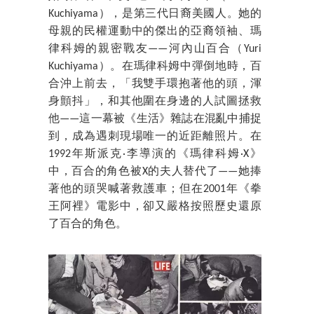
Kuchiyama），是第三代日裔美國人。她的
母親的民權運動中的傑出的亞裔領袖、瑪
律科姆的親密戰友——河內山百合（Yuri
Kuchiyama）。在瑪律科姆中彈倒地時，百
合沖上前去，「我雙手環抱著他的頭，渾
身顫抖」，和其他圍在身邊的人試圖拯救
他——這一幕被《生活》雜誌在混亂中捕捉
到，成為遇刺現場唯一的近距離照片。在
1992年斯派克·李導演的《瑪律科姆·X》
中，百合的角色被X的夫人替代了——她捧
著他的頭哭喊著救護車；但在2001年《拳
王阿裡》電影中，卻又嚴格按照歷史還原
了百合的角色。