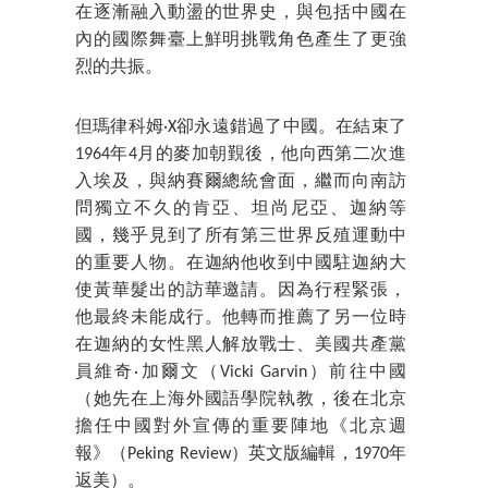
在逐漸融入動盪的世界史，與包括中國在
內的國際舞臺上鮮明挑戰角色產生了更強
烈的共振。
但瑪律科姆·X卻永遠錯過了中國。在結束了
1964年4月的麥加朝覲後，他向西第二次進
入埃及，與納賽爾總統會面，繼而向南訪
問獨立不久的肯亞、坦尚尼亞、迦納等
國，幾乎見到了所有第三世界反殖運動中
的重要人物。在迦納他收到中國駐迦納大
使黃華髮出的訪華邀請。因為行程緊張，
他最終未能成行。他轉而推薦了另一位時
在迦納的女性黑人解放戰士、美國共產黨
員維奇·加爾文（Vicki Garvin）前往中國
（她先在上海外國語學院執教，後在北京
擔任中國對外宣傳的重要陣地《北京週
報》（Peking Review）英文版編輯，1970年
返美）。