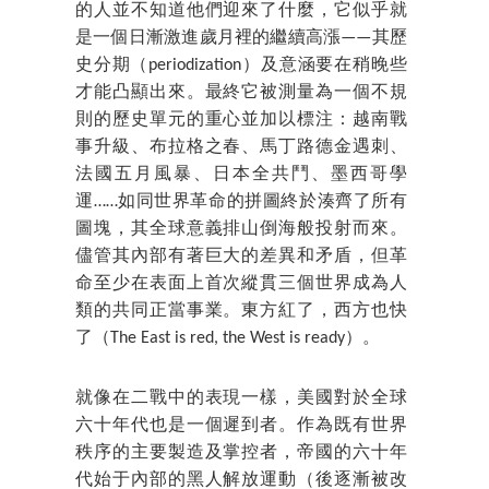
的人並不知道他們迎來了什麼，它似乎就
是一個日漸激進歲月裡的繼續高漲——其歷
史分期（periodization）及意涵要在稍晚些
才能凸顯出來。最終它被測量為一個不規
則的歷史單元的重心並加以標注：越南戰
事升級、布拉格之春、馬丁路德金遇刺、
法國五月風暴、日本全共鬥、墨西哥學
運……如同世界革命的拼圖終於湊齊了所有
圖塊，其全球意義排山倒海般投射而來。
儘管其內部有著巨大的差異和矛盾，但革
命至少在表面上首次縱貫三個世界成為人
類的共同正當事業。東方紅了，西方也快
了（The East is red, the West is ready）。
就像在二戰中的表現一樣，美國對於全球
六十年代也是一個遲到者。作為既有世界
秩序的主要製造及掌控者，帝國的六十年
代始于內部的黑人解放運動（後逐漸被改