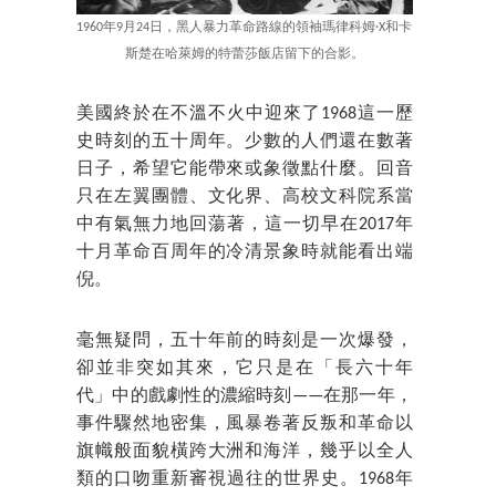
1960年9月24日，黑人暴力革命路線的領袖瑪律科姆·X和卡
斯楚在哈萊姆的特蕾莎飯店留下的合影。
美國終於在不溫不火中迎來了1968這一歷
史時刻的五十周年。少數的人們還在數著
日子，希望它能帶來或象徵點什麼。回音
只在左翼團體、文化界、高校文科院系當
中有氣無力地回蕩著，這一切早在2017年
十月革命百周年的冷清景象時就能看出端
倪。
毫無疑問，五十年前的時刻是一次爆發，
卻並非突如其來，它只是在「長六十年
代」中的戲劇性的濃縮時刻——在那一年，
事件驟然地密集，風暴卷著反叛和革命以
旗幟般面貌橫跨大洲和海洋，幾乎以全人
類的口吻重新審視過往的世界史。1968年