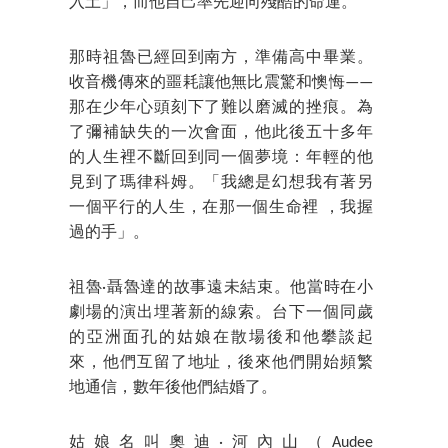
入土」，而他自己率先迎向殘酷的命運。
那時祖魯已經回到南方，準備高中畢業。
收音機傳來的噩耗讓他無比震驚和懊悔——
那在少年心頭刻下了難以磨滅的挫痕。為
了彌補缺失的一次會面，他此後五十多年
的人生裡不斷回到同一個夢境：年輕的他
見到了瑪律科姆。「我總是幻想我有著另
一個平行的人生，在那一個生命裡 ，我握
過的手」。
祖魯·聶魯達的故事遠未結束。他當時在小
劇場的演出埋著新的線索。台下一個同歲
的亞洲面孔的姑娘在散場後和他攀談起
來，他們互留了地址，後來他們開始頻繁
地通信，數年後他們結婚了。
姑娘名叫奧迪·河內山（Audee