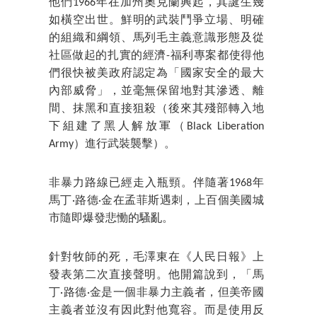
他們1966年在加州奧克蘭興起，其誕生幾
如橫空出世。鮮明的武裝鬥爭立場、明確
的組織和綱領、馬列毛主義意識形態及從
社區做起的扎實的經濟-福利專案都使得他
們很快被美政府認定為「國家安全的最大
內部威脅」，並毫無保留地對其滲透、離
間、抹黑和直接狙殺（後來其殘部轉入地
下組建了黑人解放軍（Black Liberation
Army）進行武裝襲擊）。
非暴力路線已經走入瓶頸。伴隨著1968年
馬丁·路德·金在孟菲斯遇刺，上百個美國城
市隨即爆發悲慟的騷亂。
針對牧師的死，毛澤東在《人民日報》上
發表第二次直接聲明。他開篇說到，「馬
丁·路德·金是一個非暴力主義者，但美帝國
主義者並沒有因此對他寬容。而是使用反