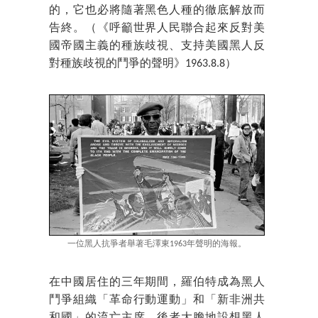
的，它也必將隨著黑色人種的徹底解放而
告終。（《呼籲世界人民聯合起來反對美
國帝國主義的種族歧視、支持美國黑人反
對種族歧視的鬥爭的聲明》1963.8.8）
一位黑人抗爭者舉著毛澤東1963年聲明的海報。
在中國居住的三年期間，羅伯特成為黑人
鬥爭組織「革命行動運動」和「新非洲共
和國」的流亡主席。後者大膽地設想黑人