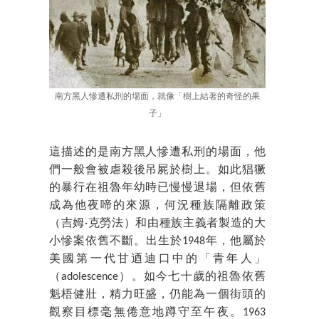
南方黑人慘遭私刑的場面，就像「樹上結著的奇怪的果
子」
這描述的是南方黑人慘遭私刑的場面，他
們一般會被虐殺後吊屍於樹上。如此猖獗
的暴行在祖魯年幼時已慢慢退場，但依舊
成為他夜啼的來源，何況種族隔離政策
（吉姆·克勞法）和由種族主義者製造的大
小慘案依舊不斷。出生於1948年，他屬於
美國第一代甘迺迪口中的「青年人」
（adolescence）。如今七十歲的祖魯依舊
魁梧健壯，精力旺盛，仍能為一個街頭的
觀察目標毫無倦意地蹲守至午夜。1963