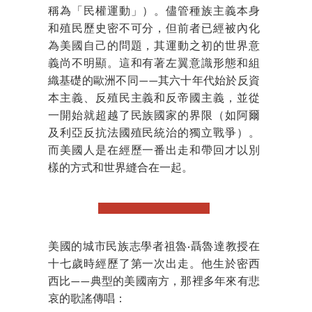
稱為「民權運動」）。儘管種族主義本身
和殖民歷史密不可分，但前者已經被內化
為美國自己的問題，其運動之初的世界意
義尚不明顯。這和有著左翼意識形態和組
織基礎的歐洲不同——其六十年代始於反資
本主義、反殖民主義和反帝國主義，並從
一開始就超越了民族國家的界限（如阿爾
及利亞反抗法國殖民統治的獨立戰爭）。
而美國人是在經歷一番出走和帶回才以別
樣的方式和世界縫合在一起。
美國的城市民族志學者祖魯·聶魯達教授在
十七歲時經歷了第一次出走。他生於密西
西比——典型的美國南方，那裡多年來有悲
哀的歌謠傳唱：