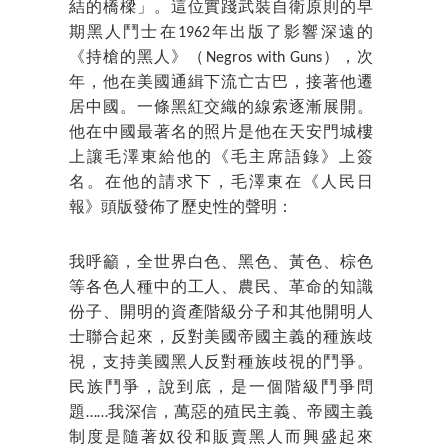
結的橋樑」。這位實踐武裝自衛原則的早
期黑人鬥士在1962年出版了影響深遠的
《持槍的黑人》（Negros with Guns），次
年，他在美國通緝下流亡古巴，接著他遷
居中國。一條黑紅交織的線索逐漸展開。
他在中國最著名的照片是他在天安門城樓
上讓毛澤東給他的《毛主席語錄》上簽
名。在他的請求下，毛澤東在《人民日
報》頭版發佈了歷史性的聲明：
我呼籲，全世界白色、黑色、黃色、棕色
等各色人種中的工人、農民、革命的知識
份子、開明的資產階級分子和其他開明人
士聯合起來，反對美國帝國主義的種族歧
視，支持美國黑人反對種族歧視的鬥爭。
民族鬥爭，說到底，是一個階級鬥爭問
題……我深信，萬惡的殖民主義、帝國主義
制度是隨著奴役和販賣黑人而興盛起來