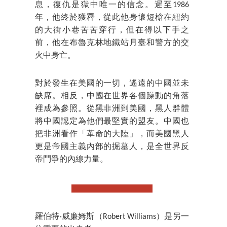
息，復仇是獄中唯一的信念。遲至1986
年，他終於獲釋，從此他身懷短槍在紐約
的大街小巷苦苦穿行，但在得以下手之
前，他在布魯克林地鐵站月臺和警方的交
火中身亡。
對於發生在美國的一切，遙遠的中國並未
缺席。相反，中國在世界各個躁動的角落
裡成為參照。從黑非洲到美國，黑人群體
將中國認定為他們最堅實的盟友。中國也
把非洲看作「革命的大陸」，而美國黑人
更是帝國主義內部的掘墓人，是全世界反
帝鬥爭的內線力量。
羅伯特·威廉姆斯（Robert Williams）是另一