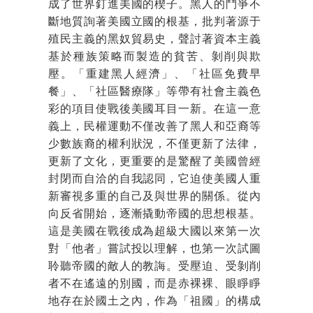
成了世界釘進美國的楔子。黑人的鬥爭不
斷地質詢著美國立國的根基，批判著源于
殖民主義的黑奴貿易史，聲討著資本主義
基於種族策略而製造的貧苦、剝削與欺
壓。「重建黑人經濟」、「社區免費早
餐」、「社區醫療隊」等帶有社會主義色
彩的項目使戰後美國耳目一新。在這一意
義上，民權運動不僅改善了黑人和亞裔等
少數族裔的權利狀況，不僅更新了法律，
更新了文化，更重要的是驚醒了美國曾經
封閉而自洽的自我認同，它迫使美國人重
新審視多重的自己及與世界的關係。從內
向反省開始，逐漸撬動帝國的思想根基。
這是美國在戰後成為超級大國以來第一次
對「他者」嘗試投以理解，也第一次試圖
聆聽帝國的敵人的教誨。受壓迫、受剝削
者不在遙遠的別國，而是赤裸裸、眼睜睜
地存在於國土之內，作為「祖國」的構成