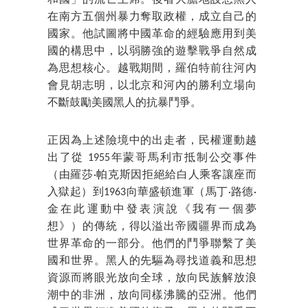
在南方五個州暴力奪取政權，成立自己的
國家。他試圖將中國革命的經驗應用到美
國的構思中，以弱勝強的遊擊戰爭自然成
為思想核心。越戰期間，羅伯特前往河內
會見胡志明，以北京和河內的勝利立場向
不斷鼓勵美國黑人的抗暴鬥爭。
正因為上述險境中的出走者，民權運動越
出了從 1955年蒙哥馬利市抵制公交事件
（由羅莎·帕克斯因拒絕給白人乘客讓座而
入獄起）到1963向華盛頓進軍（馬丁·路德·
金在此運動中發表演說《我有一個夢
想》）的傳統，得以溢出帝國疆界而成為
世界革命的一部分。他們的鬥爭聯繫了美
國和世界。黑人的先驅為尋找道義和思想
資源而將眼光放向全球，放向民族解放浪
潮中的非洲，放向同樣沸騰的亞洲。他們