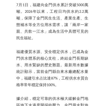
7月1日，福建向金門供水累計突破5000萬
噸。2026年以來，工程日均供水約2.2萬
噸，保障了金門民生生活、產業生產、生
態補水等全方位用水需求，讓「兩岸一家
親、共飲一江水」成為生活中具體可見的
民生福祉。
福建優質水源、安全穩定供水，已成為金
門供水體系的核心支柱，終結金門長期缺
水、用水緊缺的歷史難題。最新用水數據
統計顯示，當前金門縣自來水廠總配水量
中，福建引水占比達87%，工程供水水質合
格率常年穩定保持100%。
據介紹，穩定可靠的供水極大緩解金門地
區地下水過度開採的壓力。金門用水對地