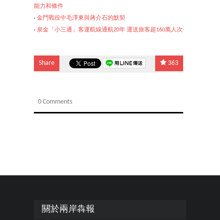
能力和條件
‧
金門戰役中毛澤東與蔣介石的默契
‧
泉金「小三通」客運航線通
航20年 運送旅客超160萬人次
Share
363
0 Comments
關於兩岸犇報