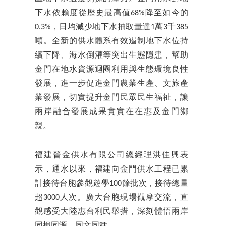
下水依賴度從歷史最高值68%降至如今的
0.3%，日均減少地下水抽取量達1萬3千385
噸。全新的供水體系有效遏制地下水位持
續下降、海水倒灌等突出生態隱患，幫助
金門在地水資源迴圈利用與生態環境良性
發展，進一步促進金門農業生產、文旅產
業發展，切實提升金門民眾民生福祉，讓
兩岸融合發展成果實實在在惠及金門鄉
親。
福建晉金供水有限公司總經理洪佳興表
示，通水以來，福建向金門供水工程已累
計接待台胞參觀遊學100餘批次，接待總量
超3000人次。廣大台胞現場觀摩交流，直
觀感受大陸惠台利民舉措，深刻體悟兩岸
同根同源、同文同種。