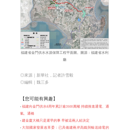
福建省金門供水水源保障工程平面圖。圖源：福建省水利
廳
◎來源｜新華社，記者許雪毅
◎編輯｜
魏三多
【您可能有興趣】
‧
福建向金門供水6周年累計逾3500萬噸 持續推進通電、通
氣、通橋
‧
建金廈大橋只是遲早的事 早被這兩人給決定
‧
大陸國家發展改革委：已具備建兩岸高鐵與輸送綠電的