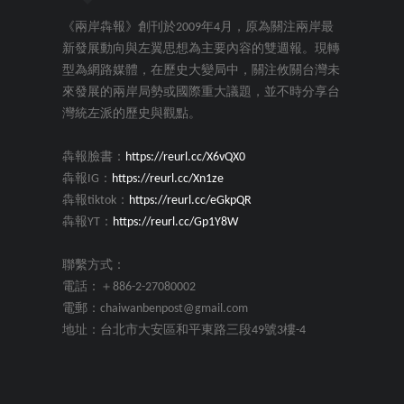
《兩岸犇報》創刊於2009年4月，原為關注兩岸最
新發展動向與左翼思想為主要內容的雙週報。現轉
型為網路媒體，在歷史大變局中，關注攸關台灣未
來發展的兩岸局勢或國際重大議題，並不時分享台
灣統左派的歷史與觀點。
犇報臉書：
https://reurl.cc/X6vQX0
犇報IG：
https://reurl.cc/Xn1ze
犇報tiktok：
https://reurl.cc/eGkpQR
犇報YT：
https://reurl.cc/Gp1Y8W
聯繫方式：
電話：＋886-2-27080002
電郵：chaiwanbenpost@gmail.com
地址：台北市大安區和平東路三段49號3樓-4