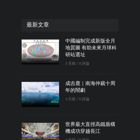
最新文章
中國編制完成新版全月
地質圖 有助未來月球科
研站選址
3 天前 / 0 評論
成吉鹿｜南海仲裁十周
年的鬧劇
3 天前 / 0 評論
世界最大直徑高鐵盾構
機成功穿越長江