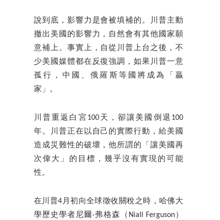
說到底，影響力是會被填補的。川普主動
撤出美國的影響力，自然會有其他國家願
意補上。事實上，自從川普上台之後，不
少美國媒體都在反復強調，如果川普一意
孤行，中國、俄羅斯等國將成為「贏
家」。
川普重返白宮100天，卻讓美國倒退100
年。川普正在以自己的實際行動，給美國
造成災難性的破壞，他所謂的「讓美國再
次偉大」的目標，幾乎沒有實現的可能
性。
在川普4月初向全球徵收關稅之時，哈佛大
學歷史學者尼爾·弗格森（Niall Ferguson）