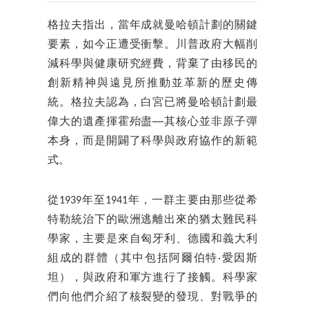
格拉夫指出，當年成就曼哈頓計劃的關鍵
要素，如今正遭受衝擊。川普政府大幅削
減科學與健康研究經費，背棄了由移民的
創新精神與遠見所推動並革新的歷史傳
統。格拉夫認為，白宮已將曼哈頓計劃最
偉大的遺產揮霍殆盡──其核心並非原子彈
本身，而是開闢了科學與政府協作的新範
式。
從1939年至1941年，一群主要由那些從希
特勒統治下的歐洲逃離出來的猶太難民科
學家，主要是來自匈牙利、德國和義大利
組成的群體（其中包括阿爾伯特·愛因斯
坦），與政府和軍方進行了接觸。科學家
們向他們介紹了核裂變的發現、對戰爭的