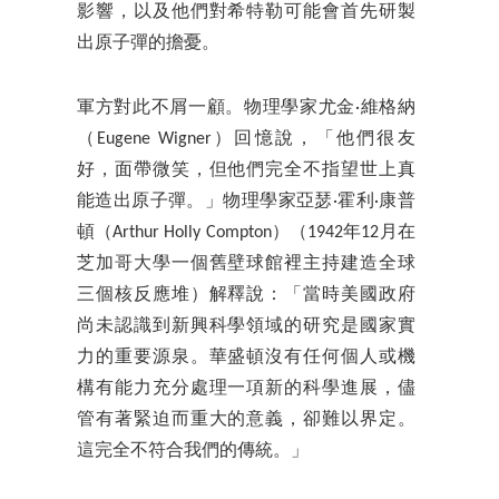
影響，以及他們對希特勒可能會首先研製
出原子彈的擔憂。
軍方對此不屑一顧。物理學家尤金·維格納
（Eugene Wigner）回憶說，「他們很友
好，面帶微笑，但他們完全不指望世上真
能造出原子彈。」物理學家亞瑟·霍利·康普
頓（Arthur Holly Compton）（1942年12月在
芝加哥大學一個舊壁球館裡主持建造全球
三個核反應堆）解釋說：「當時美國政府
尚未認識到新興科學領域的研究是國家實
力的重要源泉。華盛頓沒有任何個人或機
構有能力充分處理一項新的科學進展，儘
管有著緊迫而重大的意義，卻難以界定。
這完全不符合我們的傳統。」