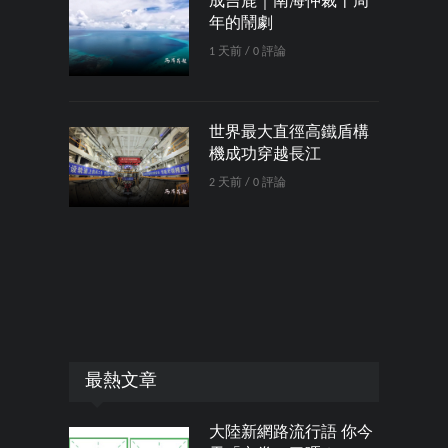
成吉鹿｜南海仲裁十周
年的鬧劇
1 天前 / 0 評論
世界最大直徑高鐵盾構
機成功穿越長江
2 天前 / 0 評論
最熱文章
大陸新網路流行語 你今