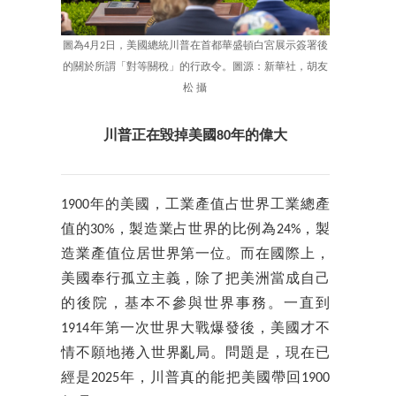
圖為4月2日，美國總統川普在首都華盛頓白宮展示簽署後
的關於所謂「對等關稅」的行政令。圖源：新華社，胡友
松 攝
川普正在毀掉美國80年的偉大
1900年的美國，工業產值占世界工業總產
值的30%，製造業占世界的比例為24%，製
造業產值位居世界第一位。而在國際上，
美國奉行孤立主義，除了把美洲當成自己
的後院，基本不參與世界事務。一直到
1914年第一次世界大戰爆發後，美國才不
情不願地捲入世界亂局。問題是，現在已
經是2025年，川普真的能把美國帶回1900