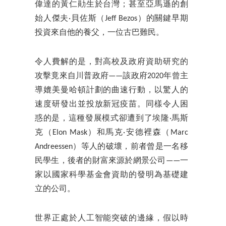
偉達的黃仁勛生於台灣；甚至亞馬遜的創
始人傑夫·貝佐斯（Jeff Bezos）的關鍵早期
投資來自他的養父，一位古巴難民。
令人費解的是，對高校及政府資助研究的
攻擊竟來自川普政府——該政府2020年曾主
導媲美曼哈頓計劃的曲速行動，以驚人的
速度研發出並投放新冠疫苗。同樣令人困
惑的是，這種發展模式卻遭到了埃隆·馬斯
克（Elon Mask）和馬克·安德裡森（Marc
Andreessen）等人的破壞，前者曾是一名移
民學生，後者的財富來源於網景公司——一
家以國家科學基金會資助的發明為基礎建
立的公司。
世界正處於人工智能突破的邊緣，假以時