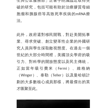
生與公眾服務部」正著手削減臨近取得突
破的研究，包括可能有助於治療膠質母細
胞瘤和胰腺癌等高致死率疾病的mRNA療
法。
此外，政府還對移民開戰，對赴美開拓事
業、尋求突破、創立變革性企業的外國研
究人員與學生採取敵視態度。在過去一個
世紀的大部分時間裡，美國頂尖學府的吸
引力、對科學的開放態度以及民主傳統，
正如當年吸引費米（Fermi）、維格納
（Winger）、泰勒（Teller）以及曼哈頓計
劃的大多數核心成員那樣，將最傑出的英
才匯聚至此。