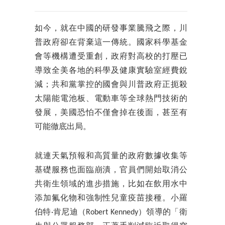
如今，就在中國的研發事業騰飛之際，川
普政府卻在背棄這一傳統。國家科學基金
會等機構遭受重創，政府對高校的打壓已
導致全美各地的科學及健康實驗室經費銳
減；共和黨掌控的國會與川普政府正扼殺
太陽能電池板、電動車等全球熱門技術的
發展，美國恐怕不僅會掉在後面，甚至有
可能徹底出局。
就連天氣預報和高質量的政府數據收集等
基礎服務也面臨崩潰，官員們開始取消公
共衛生領域的進步措施，比如在飲用水中
添加氟化物和強制性兒童疫苗接種。小羅
伯特·肯尼迪（Robert Kennedy）領導的「衛