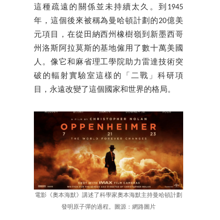
這種疏遠的關係並未持續太久。到1945
年，這個後來被稱為曼哈頓計劃的20億美
元項目，在從田納西州橡樹嶺到新墨西哥
州洛斯阿拉莫斯的基地僱用了數十萬美國
人。像它和麻省理工學院助力雷達技術突
破的輻射實驗室這樣的「二戰」科研項
目，永遠改變了這個國家和世界的格局。
電影《奧本海默》講述了科學家奧本海默主持曼哈頓計劃
發明原子彈的過程。圖源：網路圖片