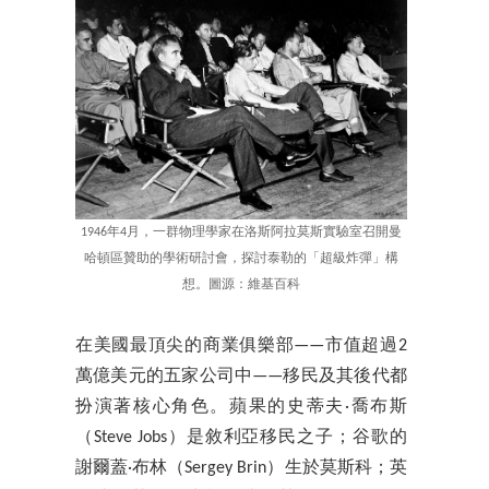
1946年4月，一群物理學家在洛斯阿拉莫斯實驗室召開曼
哈頓區贊助的學術研討會，探討泰勒的「超級炸彈」構
想。圖源：維基百科
在美國最頂尖的商業俱樂部——市值超過2
萬億美元的五家公司中——移民及其後代都
扮演著核心角色。蘋果的史蒂夫·喬布斯
（Steve Jobs）是敘利亞移民之子；谷歌的
謝爾蓋·布林（Sergey Brin）生於莫斯科；英