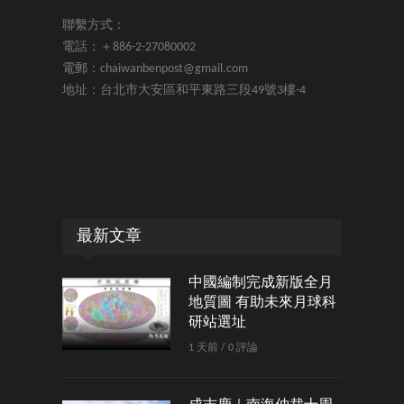
聯繫方式：
電話：＋886-2-27080002
電郵：chaiwanbenpost@gmail.com
地址：台北市大安區和平東路三段49號3樓-4
最新文章
中國編制完成新版全月
地質圖 有助未來月球科
研站選址
1 天前 / 0 評論