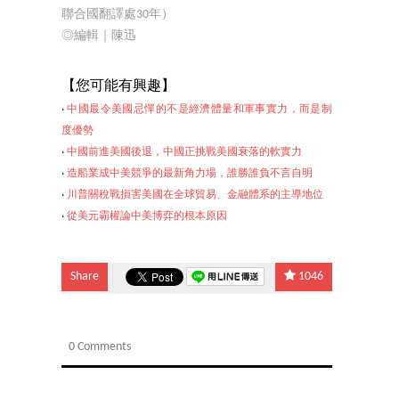
聯合國翻譯處30年）
◎編輯｜陳迅
【您
可能有興趣】
‧
中國最令美國忌憚的不是經濟體量和軍事實力，而是制
度優勢
‧
中國前進美國後退，中國正挑戰美國衰落的軟實力
‧
造船業成中美競爭的最新角力場，誰勝誰負不言自明
‧
川普關稅戰損害美國在全球貿易、金融體系的主導地位
‧
從美元霸權論中美博弈的根本原因
Share
1046
0 Comments