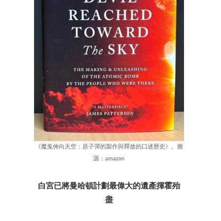
《魔鬼伸向天空：原子彈的製作與釋放的口述歷史》。圖
源：amazon
白宮已將曼哈頓計劃最偉大的遺產揮霍殆
盡