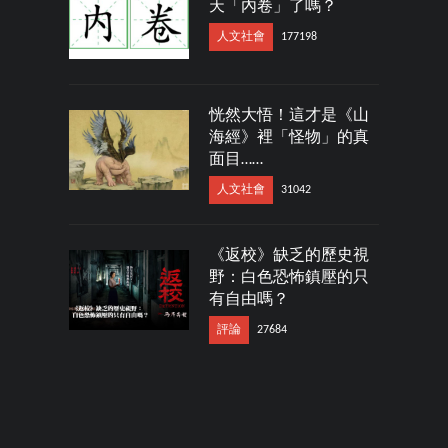
天「內卷」了嗎？
人文社會
177198
恍然大悟！這才是《山
海經》裡「怪物」的真
面目……
人文社會
31042
《返校》缺乏的歷史視
野：白色恐怖鎮壓的只
有自由嗎？
評論
27684