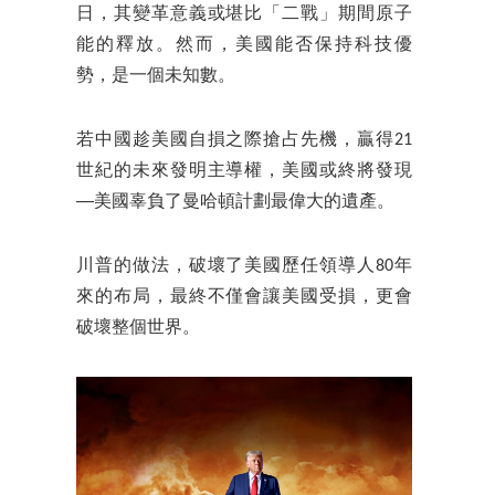
日，其變革意義或堪比「二戰」期間原子
能的釋放。然而，美國能否保持科技優
勢，是一個未知數。
若中國趁美國自損之際搶占先機，贏得21
世紀的未來發明主導權，美國或終將發現
──美國辜負了曼哈頓計劃最偉大的遺產。
川普的做法，破壞了美國歷任領導人80年
來的布局，最終不僅會讓美國受損，更會
破壞整個世界。