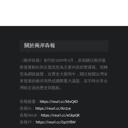
關於兩岸犇報
《兩岸犇報》創刊於2009年4月，原為關注兩岸最
新發展動向與左翼思想為主要內容的雙週報。現轉
型為網路媒體，在歷史大變局中，關注攸關台灣未
來發展的兩岸局勢或國際重大議題，並不時分享台
灣統左派的歷史與觀點。
犇報臉書：
https://reurl.cc/X6vQX0
犇報IG：
https://reurl.cc/Xn1ze
犇報tiktok：
https://reurl.cc/eGkpQR
犇報YT：
https://reurl.cc/Gp1Y8W