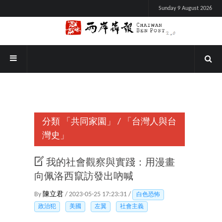
Sunday 9 August 2026
分類
「共同家園」
/
「台灣人與台
灣史」
我的社會觀察與實踐：用漫畫
向佩洛西竄訪發出吶喊
By
陳立君
/ 2023-05-25 17:23:31 /
白色恐怖
政治犯
美國
左翼
社會主義