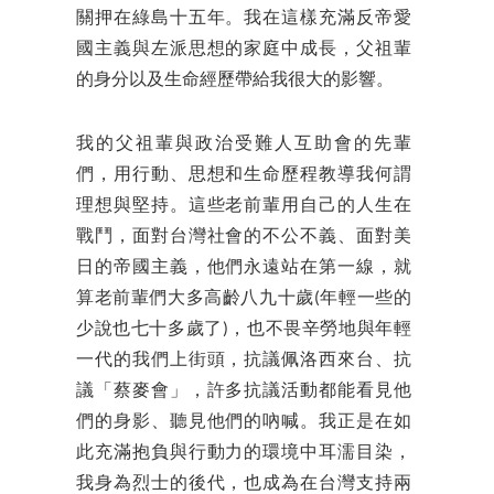
關押在綠島十五年。我在這樣充滿反帝愛
國主義與左派思想的家庭中成長，父祖輩
的身分以及生命經歷帶給我很大的影響。
我的父祖輩與政治受難人互助會的先輩
們，用行動、思想和生命歷程教導我何謂
理想與堅持。這些老前輩用自己的人生在
戰鬥，面對台灣社會的不公不義、面對美
日的帝國主義，他們永遠站在第一線，就
算老前輩們大多高齡八九十歲(年輕一些的
少說也七十多歲了)，也不畏辛勞地與年輕
一代的我們上街頭，抗議佩洛西來台、抗
議「蔡麥會」，許多抗議活動都能看見他
們的身影、聽見他們的吶喊。我正是在如
此充滿抱負與行動力的環境中耳濡目染，
我身為烈士的後代，也成為在台灣支持兩