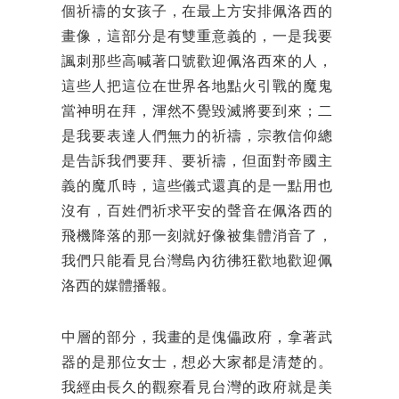
個祈禱的女孩子，在最上方安排佩洛西的
畫像，這部分是有雙重意義的，一是我要
諷刺那些高喊著口號歡迎佩洛西來的人，
這些人把這位在世界各地點火引戰的魔鬼
當神明在拜，渾然不覺毀滅將要到來；二
是我要表達人們無力的祈禱，宗教信仰總
是告訴我們要拜、要祈禱，但面對帝國主
義的魔爪時，這些儀式還真的是一點用也
沒有，百姓們祈求平安的聲音在佩洛西的
飛機降落的那一刻就好像被集體消音了，
我們只能看見台灣島內彷彿狂歡地歡迎佩
洛西的媒體播報。
中層的部分，我畫的是傀儡政府，拿著武
器的是那位女士，想必大家都是清楚的。
我經由長久的觀察看見台灣的政府就是美