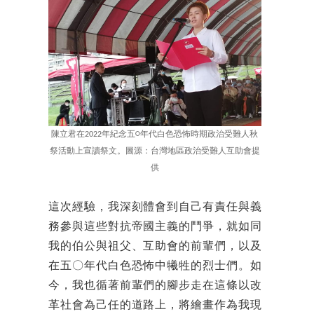
陳立君在2022年紀念五○年代白色恐怖時期政治受難人秋
祭活動上宣讀祭文。圖源：台灣地區政治受難人互助會提
供
這次經驗，我深刻體會到自己有責任與義
務參與這些對抗帝國主義的鬥爭，就如同
我的伯公與祖父、互助會的前輩們，以及
在五
〇年代白色恐怖中
犧牲的烈士們。如
今，我也循著前輩們的腳步走在這條以改
革社會為己任的道路上，將繪畫作為我現