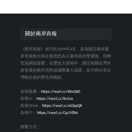
關於兩岸犇報
《兩岸犇報》創刊於2009年4月，原為關注兩岸最
新發展動向與左翼思想為主要內容的雙週報。現轉
型為網路媒體，在歷史大變局中，關注攸關台灣未
來發展的兩岸局勢或國際重大議題，並不時分享台
灣統左派的歷史與觀點。
犇報臉書：
https://reurl.cc/X6vQX0
犇報IG：
https://reurl.cc/Xn1ze
犇報tiktok：
https://reurl.cc/eGkpQR
犇報YT：
https://reurl.cc/Gp1Y8W
聯繫方式：