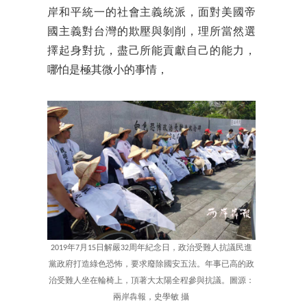
岸和平統一的社會主義統派，面對美國帝
國主義對台灣的欺壓與剝削，理所當然選
擇起身對抗，盡己所能貢獻自己的能力，
哪怕是極其微小的事情，
2019年7月15日解嚴32周年紀念日，政治受難人抗議民進
黨政府打造綠色恐怖，要求廢除國安五法。年事已高的政
治受難人坐在輪椅上，頂著大太陽全程參與抗議。圖源：
兩岸犇報，史學敏 攝