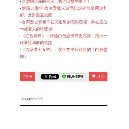
‧
這愛國主義的星火，我們以雙手接下了
‧
解嚴35週年 政治受難人白恐紀念碑前籲兩岸和
解、反對重返戒嚴
‧
台灣歷史真相不在民進黨的電影院裡，而在這位
95歲老人的呼聲裡
‧
《紅色青春》：跨越白色恐怖歷史鴻溝，指出一
條通往和解的道路
‧
《流麻溝十五號》：發生在平行時空的「白色恐
怖」
Share
3198
0 Comments