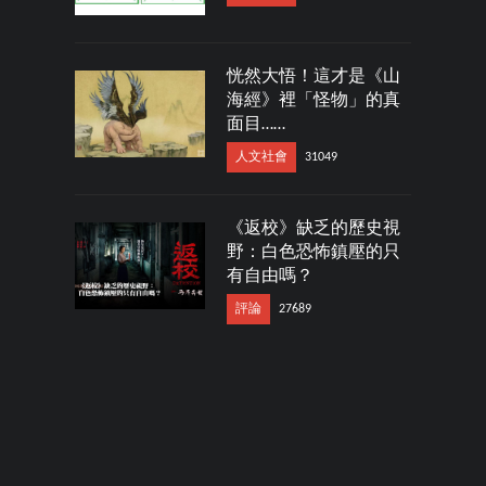
恍然大悟！這才是《山
海經》裡「怪物」的真
面目……
人文社會
31049
《返校》缺乏的歷史視
野：白色恐怖鎮壓的只
有自由嗎？
評論
27689