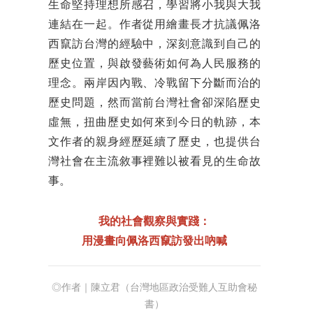
生命堅持理想所感召，學習將小我與大我
連結在一起。作者從用繪畫長才抗議佩洛
西竄訪台灣的經驗中，深刻意識到自己的
歷史位置，與啟發藝術如何為人民服務的
理念。兩岸因內戰、冷戰留下分斷而治的
歷史問題，然而當前台灣社會卻深陷歷史
虛無，扭曲歷史如何來到今日的軌跡，本
文作者的親身經歷延續了歷史，也提供台
灣社會在主流敘事裡難以被看見的生命故
事。
我的社會觀察與實踐：
用漫畫向佩洛西竄訪發出吶喊
◎作者｜陳立君（台灣地區政治受難人互助會秘
書）