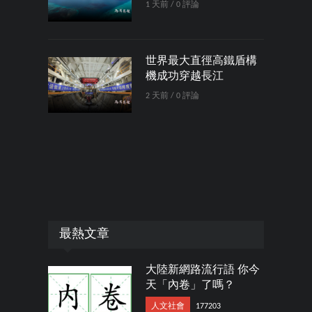
1 天前 / 0 評論
世界最大直徑高鐵盾構
機成功穿越長江
2 天前 / 0 評論
最熱文章
大陸新網路流行語 你今
天「內卷」了嗎？
人文社會
177203