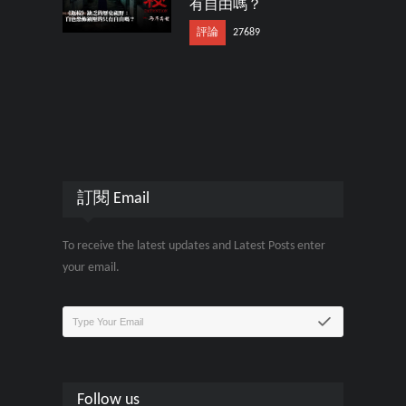
有自由嗎？
評論
27689
訂閱 Email
To receive the latest updates and Latest Posts enter
your email.
Follow us