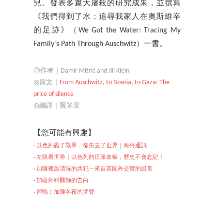
兒。發表多篇大屠殺的研究成果，並撰寫
《我們得到了水：追尋我家人在奧斯維辛
的足跡》（We Got the Water: Tracing My
Family's Path Through Auschwitz）一書。
◎作者｜Damir Mitrić and Jill Klein
◎原文｜
From Auschwitz, to Bosnia, to Gaza: The
price of silence
◎編譯｜竇笨叟
【您可
能有興趣】
‧
以色列贏了戰爭，卻失去了世界｜海外通訊
‧
左眼看世界｜以色列的這筆血帳，歷史不會忘記！
‧
加薩種族清洗的共犯──來自英國外交官的證言
‧
加薩外科醫師的告白
‧
習晚｜加薩冬夜的
哭聲