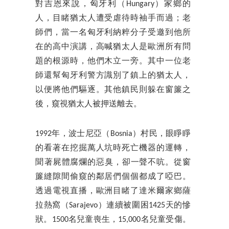
對吉恩來說，匈牙利（Hungary）家鄉的
人，目睹猶太人遭受虐待時袖手而過；老
師們，當一名匈牙利納粹分子受邀到他所
在的高中演講，高喊猶太人是歐洲所有問
題的根源時，他們木立一旁。其中一位老
師還幫匈牙利警方識別了鎮上的猶太人，
以便將他們驅逐。其他鎮民則躲在窗簾之
後，窺視猶太人被押送離去。
1992年，波士尼亞（Bosnia）村民，眼睜睜
的看著在挖掘萬人坑時死亡機器的運轉，
聞​​著屍體腐爛的惡臭，卻一聲不吭。從窗
簾縫隙間偷窺的鄰居們個個都成了啞巴。
透過電視直播，歐洲目睹了達米爾家鄉薩
拉熱窩（Sarajevo）連續被圍困1425天的慘
狀。1500名兒童喪生，15,000名兒童受傷。