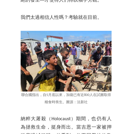
絕的發生──才使得人們得以袖手旁觀。
我們太過相信人性嗎？考驗就在目前。
聯合國指出，自5月底以來，加薩已有近800人在試圖取得
糧食時喪生。圖源：法新社
納粹大屠殺（Holocaust）期間，也仍有人
為拯救生命，挺身而出。當吉恩一家被押