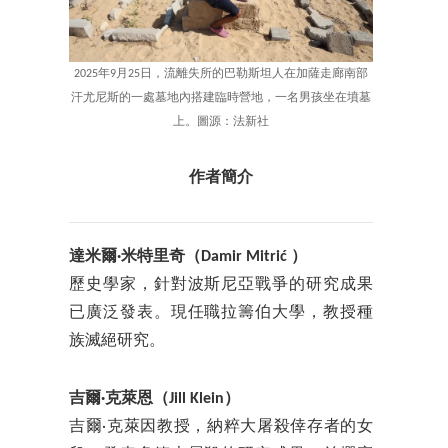
2025年9月25日，流離失所的巴勒斯坦人在加薩走廊南部
汗尤尼斯的一處墓地內搭建臨時營地，一名男孩坐在墳墓
上。圖源：法新社
作者簡介
達米爾·米特里奇（Damir Mitrić ）
歷史學家，針對波斯尼亞戰爭的研究成果
已廣泛發表。現任職拉籌伯大學，教授種
族滅絕研究。
吉爾·克萊恩（Jill Klein）
吉爾·克萊因教授，納粹大屠殺倖存者的女