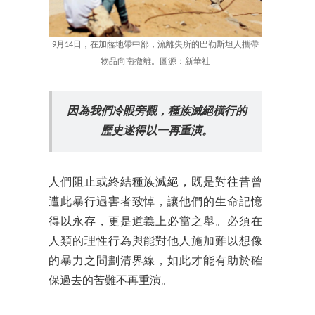
9月14日，在加薩地帶中部，流離失所的巴勒斯坦人攜帶
物品向南撤離。圖源：新華社
因為我們冷眼旁觀，種族滅絕橫行的
歷史遂得以一再重演。
人們阻止或終結種族滅絕，既是對往昔曾
遭此暴行遇害者致悼，讓他們的生命記憶
得以永存，更是道義上必當之舉。必須在
人類的理性行為與能對他人施加難以想像
的暴力之間劃清界線，如此才能有助於確
保過去的苦難不再重演。