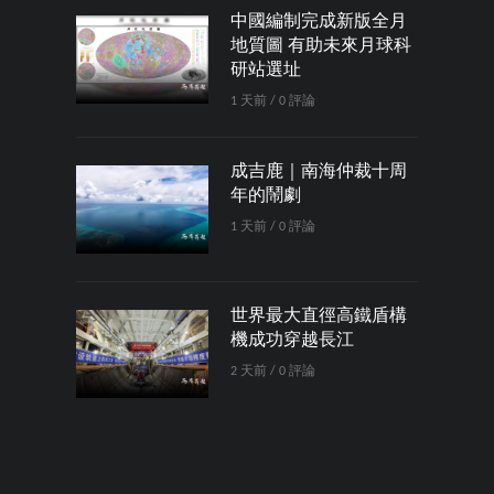
中國編制完成新版全月
地質圖 有助未來月球科
研站選址
1 天前 / 0 評論
成吉鹿｜南海仲裁十周
年的鬧劇
1 天前 / 0 評論
世界最大直徑高鐵盾構
機成功穿越長江
2 天前 / 0 評論