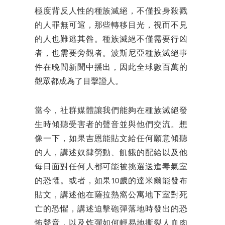
極度背反人性的種族滅絕，不僅投身殺戮
的人罪無可逭，那些轉移目光，視而不見
的人也難逃其咎。種族滅絕不僅需要行凶
者，也需要旁觀者。波斯尼亞種族滅絕事
件在晚間新聞中播出，因此全球數百萬的
觀眾都成為了目擊證人。
當今，社群媒體讓我們能夠在種族滅絕發
生時傾聽受害者的聲音並與他們交流。想
像一下，如果吉恩能貼文給任何願意傾聽
的人，講述奴隸勞動、飢餓的配給以及他
每日面對任何人都可能被挑選送進毒氣室
的恐懼。或者，如果10歲的達米爾能發布
貼文，講述他在薩拉熱窩公寓地下室對死
亡的恐懼，講述迫擊砲彈落地時發出的恐
怖聲音，以及炸彈如何輕易地撕裂人血肉