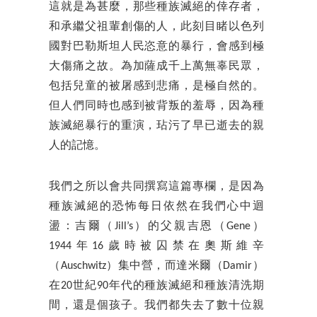
這就是為甚麼，那些種族滅絕的倖存者，
和承繼父祖輩創傷的人，此刻目睹以色列
國對巴勒斯坦人民恣意的暴行，會感到極
大傷痛之故。為加薩成千上萬無辜民眾，
包括兒童的被屠感到悲痛，是極自然的。
但人們同時也感到被背叛的羞辱，因為種
族滅絕暴行的重演，玷污了早已逝去的親
人的記憶。
我們之所以會共同撰寫這篇專欄，是因為
種族滅絕的恐怖每日依然在我們心中迴
盪：吉爾（Jill’s）的父親吉恩（Gene）
1944年16歲時被囚禁在奧斯維辛
（Auschwitz）集中營，而達米爾（Damir）
在20世紀90年代的種族滅絕和種族清洗期
間，還是個孩子。我們都失去了數十位親