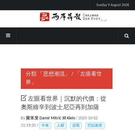
Sunday 9 August 2026
分類
「思想潮流」
/
「左眼看世
界」
左眼看世界｜沉默的代價：從
奧斯維辛到波士尼亞再到加薩
By
竇笨叟
Damir Mitrić
Jill Klein
/ 2025-10-02
11:19:35 /
中東
人權
反戰
巴以衝突