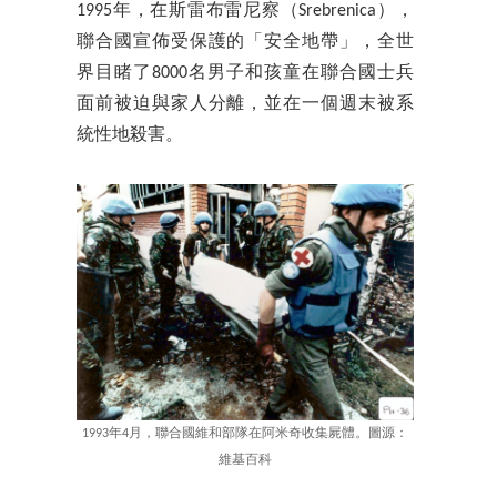
1995年，在斯雷布雷尼察（Srebrenica），
聯合國宣佈受保護的「安全地帶」，全世
界目睹了8000名男子和孩童在聯合國士兵
面前被迫與家人分離，並在一個週末被系
統性地殺害。
1993年4月，聯合國維和部隊在阿米奇收集屍體。圖源：
維基百科