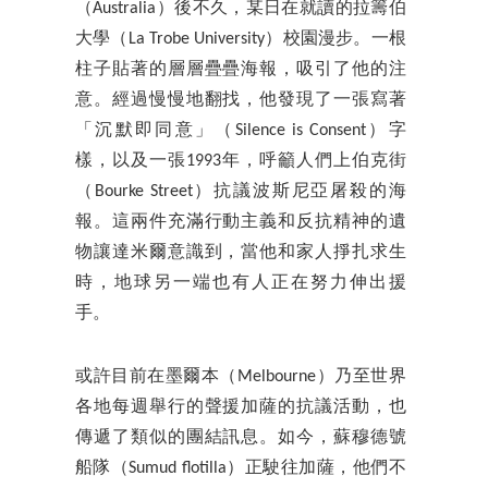
（Australia）後不久，某日在就讀的拉籌伯
大學（La Trobe University）校園漫步。一根
柱子貼著的層層疊疊海報，吸引了他的注
意。經過慢慢地翻找，他發現了一張寫著
「沉默即同意」（Silence is Consent）字
樣，以及一張1993年，呼籲人們上伯克街
（Bourke Street）抗議波斯尼亞屠殺的海
報。這兩件充滿行動主義和反抗精神的遺
物讓達米爾意識到，當他和家人掙扎求生
時，地球另一端也有人正在努力伸出援
手。
或許目前在墨爾本（Melbourne）乃至世界
各地每週舉行的聲援加薩的抗議活動，也
傳遞了類似的團結訊息。如今，蘇穆德號
船隊（Sumud flotilla）正駛往加薩，他們不