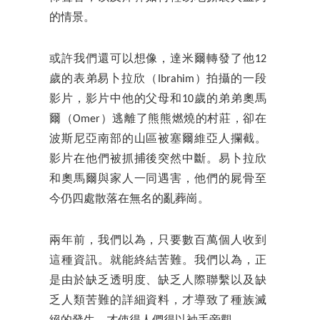
的情景。
或許我們還可以想像，達米爾轉發了他12
歲的表弟易卜拉欣（Ibrahim）拍攝的一段
影片，影片中他的父母和10歲的弟弟奧馬
爾（Omer）逃離了熊熊燃燒的村莊，卻在
波斯尼亞南部的山區被塞爾維亞人攔截。
影片在他們被抓捕後突然中斷。易卜拉欣
和奧馬爾與家人一同遇害，他們的屍骨至
今仍四處散落在無名的亂葬崗。
兩年前，我們以為，只要數百萬個人收到
這種資訊。就能終結苦難。我們以為，正
是由於缺乏透明度、缺乏人際聯繫以及缺
乏人類苦難的詳細資料，才導致了種族滅