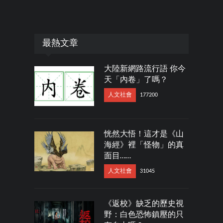
最熱文章
大陸新網路流行語 你今
天「內卷」了嗎？
人文社會
177200
恍然大悟！這才是《山
海經》裡「怪物」的真
面目……
人文社會
31045
《返校》缺乏的歷史視
野：白色恐怖鎮壓的只