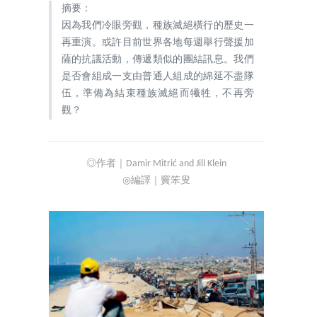
摘要：
因為我們冷眼旁觀，種族滅絕橫行的歷史一
再重演。或許目前世界各地每週舉行聲援加
薩的抗議活動，傳遞類似的團結訊息。我們
是否會組成一支由普通人組成的綿延不盡隊
伍，準備為結束種族滅絕而犧牲，不再旁
觀？
◎作者｜Damir Mitrić and Jill Klein
◎編譯｜竇笨叟