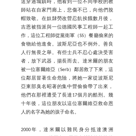
送穿過城鎮時，他看到一位不同學校的教
師站在自家門廊上，悲傷不已，向他們脫
帽致敬。在奴隸勞改營忍飢挨餓數月後，
吉恩被指派與一位德國民事工程師一起工
作，這位工程師從黨衛軍（SS）餐廳偷來的
食物給他進食。波斯尼亞也不例外。善良
人行無畏之舉。有些士兵不忍心處決受害
者，放下武器，揚長而去。達米爾的朋友
被一位塞爾維亞（Serb）鄰居救了下來，這
位鄰居冒著生命危險，將她一家從波斯尼
亞東部臭名昭著的集中營偷偷帶了出來，
他們在那裡遭受了長達17個月的酷刑。幾
十年後，這位朋友以這位塞爾維亞救命恩
人的名字為她的孩子命名。
2000年，達米爾以難民身分抵達澳洲